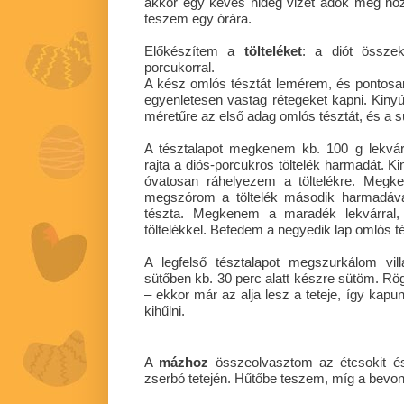
akkor egy kevés hideg vizet adok még ho
teszem egy órára.
Előkészítem a
tölteléket
: a diót össze
porcukorral.
A kész omlós tésztát lemérem, és pontosa
egyenletesen vastag rétegeket kapni. Kin
méretűre az első adag omlós tésztát, és a sü
A tésztalapot megkenem kb. 100 g lekvár
rajta a diós-porcukros töltelék harmadát. K
óvatosan ráhelyezem a töltelékre. Megk
megszórom a töltelék második harmadáva
tészta. Megkenem a maradék lekvárral
töltelékkel. Befedem a negyedik lap omlós t
A legfelső tésztalapot megszurkálom vill
sütőben kb. 30 perc alatt készre sütöm. Rög
– ekkor már az alja lesz a teteje, így kap
kihűlni.
A
mázhoz
összeolvasztom az étcsokit é
zserbó tetején. Hűtőbe teszem, míg a bevon