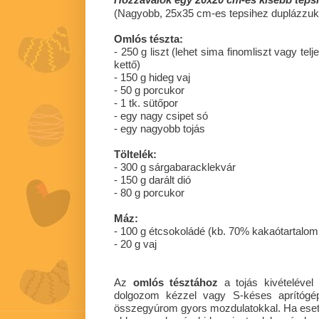
(Nagyobb, 25x35 cm-es tepsihez duplázzuk
Omlós tészta:
- 250 g liszt (lehet sima finomliszt vagy tel
kettő)
- 150 g hideg vaj
- 50 g porcukor
- 1 tk. sütőpor
- egy nagy csipet só
- egy nagyobb tojás
Töltelék:
- 300 g sárgabaracklekvár
- 150 g darált dió
- 80 g porcukor
Máz:
- 100 g étcsokoládé (kb. 70% kakaótartalo
- 20 g vaj
Az
omlós tésztához
a tojás kivételéve
dolgozom kézzel vagy S-késes aprítógé
összegyúrom gyors mozdulatokkal. Ha esetl