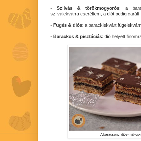
-
Szilvás & törökmogyorós
: a bara
szilvalekvárra cseréltem, a diót pedig darál
-
Fügés & diós
: a baracklekvárt fügelekvár
-
Barackos & pisztáciás
: dió helyett finomr
A karácsonyi diós-mákos-s