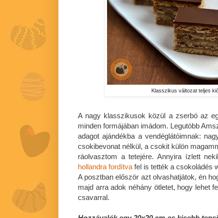
Klasszikus változat teljes kiő
A nagy klasszikusok közül a zserbó az eg
minden formájában imádom. Legutóbb Ams
adagot ajándékba a vendéglátóimnak: nagy
csokibevonat nélkül, a csokit külön magam
ráolvasztom a tetejére. Annyira ízlett nek
hollandra fordítva
fel is tették a csokoládés
A posztban először azt olvashatjátok, én ho
majd arra adok néhány ötletet, hogy lehet f
csavarral.
Hozzávalók egy 20x20 cm-es kisebb teps