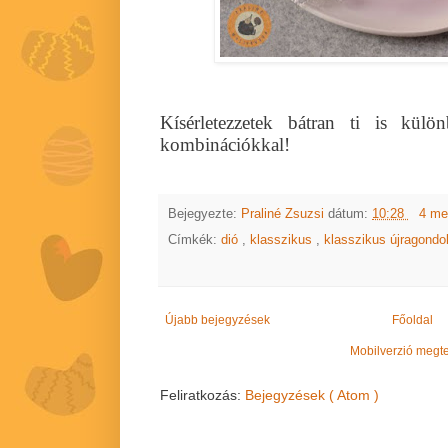
Kísérletezzetek bátran ti is kül
kombinációkkal!
Bejegyezte:
Praliné Zsuzsi
dátum:
10:28
4 me
Címkék:
dió
,
klasszikus
,
klasszikus újragond
Újabb bejegyzések
Főoldal
Mobilverzió megt
Feliratkozás:
Bejegyzések ( Atom )