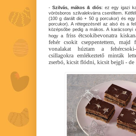
-
Szilvás, mákos & diós
: ez egy igazi k
vörösboros szilvalekvárra cseréltem. Kétfél
(100 g darált dió + 50 g porcukor) és eg
porcukor). A rétegezésnél az alsó és a fels
középsőbe pedig a mákos. A karácsonyi cs
friss étcsokibevonatra kiskan
hogy a
fehér csokit cseppentettem, majd f
vonalakat húztam a fehércsoki-
csillagokra emlékeztető minták lette
zserbó, kicsit flódni, kicsit bejgli - de 