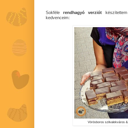
Sokféle
rendhagyó verziót
készítette
kedvenceim:
Vörösboros szilvalekváros 