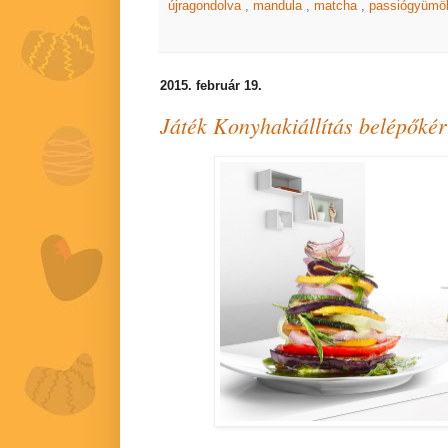
újragondolva
,
mandula
,
matcha
,
passiógyümö
2015. február 19.
Játék Konyhakiállítás belépőkér