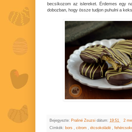
becsíkozom az islereket. Érdemes egy na
dobozban, hogy össze tudjon puhulni a keksz
Bejegyezte:
Praliné Zsuzsi
dátum:
19:51
2 me
Címkék:
bors
,
citrom
,
étcsokoládé
,
fehércsok