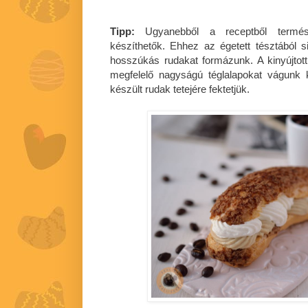
Tipp:
Ugyanebből a receptből termész
készíthetők. Ehhez az égetett tésztából
hosszúkás rudakat formázunk. A kinyújtot
megfelelő nagyságú téglalapokat vágunk k
készült rudak tetejére fektetjük.