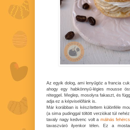
Az egyik dolog, ami lenyűgöz a francia cukr
ahogy egy habkönnyű-légies mousse össz
réteggel. Meglep, mosolyra fakaszt, és füg
adja ez a képviselőfánk is.
Már korábban is készítettem különféle mous
(a sima pudinggal töltött verziókat túl neh
tavaly nagy kedvenc volt a
málnás fehércso
tavaszváró ilyenkor télen. Ez a mosta