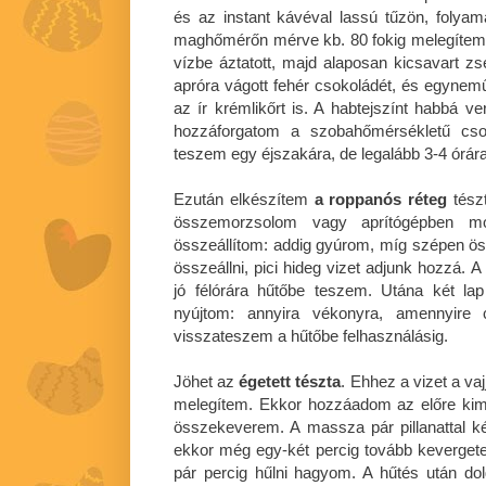
és az instant kávéval lassú tűzön, folyam
maghőmérőn mérve kb. 80 fokig melegítem.
vízbe áztatott, majd alaposan kicsavart zs
apróra vágott fehér csokoládét, és egyn
az ír krémlikőrt is. A habtejszínt habbá v
hozzáforgatom a szobahőmérsékletű cso
teszem egy éjszakára, de legalább 3-4 órára
Ezután elkészítem
a roppanós réteg
tészt
összemorzsolom vagy aprítógépben mo
összeállítom: addig gyúrom, míg szépen ö
összeállni, pici hideg vizet adjunk hozzá. 
jó félórára hűtőbe teszem. Utána két lap
nyújtom: annyira vékonyra, amennyire c
visszateszem a hűtőbe felhasználásig.
Jöhet az
égetett tészta
. Ehhez a vizet a vaj
melegítem. Ekkor hozzáadom az előre kimé
összekeverem. A massza pár pillanattal kés
ekkor még egy-két percig tovább keverget
pár percig hűlni hagyom. A hűtés után do