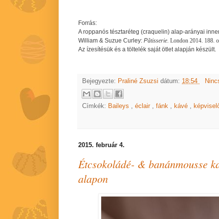
Forrás:
A roppanós tésztaréteg (craquelin) alap-arányai inn
William & Suzue Curley:
P
âtisserie
. London 2014. 188. 
Az ízesítésük és a töltelék saját ötlet alapján készült.
Bejegyezte:
Praliné Zsuzsi
dátum:
18:54
Ninc
Címkék:
Baileys
,
éclair
,
fánk
,
kávé
,
képvisel
2015. február 4.
Étcsokoládé- & banánmousse ka
alapon