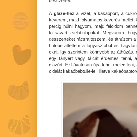
desszertet.
A
glaze-hez
a vizet, a kakaóport, a cukr
keverem, majd folyamatos keverés mellett 
percig hűlni hagyom, majd feloldom benne
kicsavart zselatinlapokat. Megvárom, hog
desszerteket rácsra teszem, és áthúzom a g
hűtőbe áttettem a fagyasztóból és hagyta
okat, így szerintem könnyebb az áthúzás, 
egy tányért vagy tálcát érdemes tenni, a
glazúrt. Ezt óvatosan újra lehet melegíteni,
oldalát kakaóbabtuile-lel, illetve kakaóbabtö