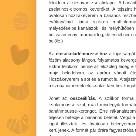
feloldom a kicsavart zselatinlapot. A ban
zselatinos-citromos keveréket. A tejszínt
óvatosan hozzákeverem a banános részhez
evőkanálnyit kicsi szilikon muffinform
mélyedéseibe kanalazok, és mélyhűtőben 
ból valamennyi maradni fog, de ennél nem n
belőle.)
Az
étcsokoládémousse-hoz
a tojássárgát
főzöm alacsony lángon, folyamatos keverge
Ekkor feloldom benne az előzőleg hideg vízb
majd beledobom az apróra vágott étc
Hozzákeverem a sót és a rumot is. A tejszí
a szobahőmérsékletű csokis kémhez forga
Jöhet az
összeállítás
. A szilikon forma
csokimousse-szal, majd mindegyik formáb
banánmousse-korongot. Erre rákanalazo
teljesen befedje a banános betétet. Végül a
lapot illesztek, és óvatosan belenyom
kerüljenek. A formát pár órára fagyasztóba