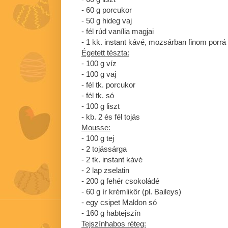
- 60 g porcukor
- 50 g hideg vaj
- fél rúd vanília magjai
- 1 kk. instant kávé, mozsárban finom porrá
Égetett tészta:
- 100 g víz
- 100 g vaj
- fél tk. porcukor
- fél tk. só
- 100 g liszt
- kb. 2 és fél tojás
Mousse:
- 100 g tej
- 2 tojássárga
- 2 tk. instant kávé
- 2 lap zselatin
- 200 g fehér csokoládé
- 60 g ír krémlikőr (pl. Baileys)
- egy csipet Maldon só
- 160 g habtejszín
Tejszínhabos réteg: