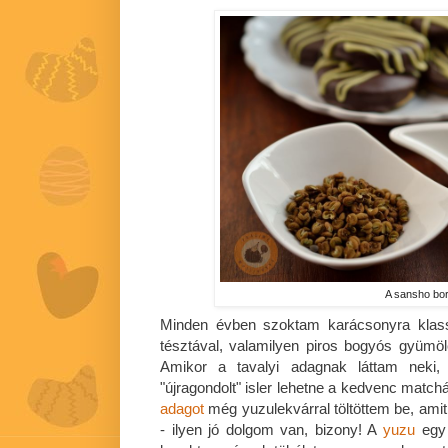
A sansho bo
Minden évben szoktam karácsonyra klassz
tésztával, valamilyen piros bogyós gyümöl
Amikor a tavalyi adagnak láttam neki, h
"újragondolt" isler lehetne a kedvenc mat
adagot
még yuzulekvárral töltöttem be, ami
- ilyen jó dolgom van, bizony! A
yuzu
egy 