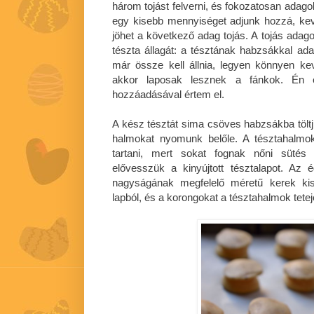
három tojást felverni, és fokozatosan adagol
egy kisebb mennyiséget adjunk hozzá, kev
jöhet a következő adag tojás. A tojás adago
tészta állagát: a tésztának habzsákkal adag
már össze kell állnia, legyen könnyen kev
akkor laposak lesznek a fánkok. Én e
hozzáadásával értem el.
A kész tésztát sima csöves habzsákba töltjük
halmokat nyomunk belőle. A tésztahalmok 
tartani, mert sokat fognak nőni süté
elővesszük a kinyújtott tésztalapot. Az 
nagyságának megfelelő méretű kerek kis
lapból, és a korongokat a tésztahalmok tetejé