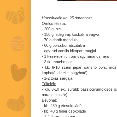
Hozzávalók kb. 25 darabhoz:
Omlós tészta:
- 200 g liszt
- 150 g hideg vaj, kockákra vágva
- 70 g darált mandula
- 60 g porcukor átszitálva
- egy rúd vanília kikapart magjai
- 1 kezeletlen citrom vagy narancs héja
- 3 tk. matcha por
- kb. 8-10 szem japán sansho bors, moz
kapható, de el is hagyható)
- 1-2 tojás sárgája
Töltelék:
- kb. 8-10 ek. sűrűbb passiógyümölcsös sá
narancslekvár)
Bevonat:
- kb. 250 g étcsokoládé
- kb. 40 g fehér csokoládé
- 1-2 tk. matcha por