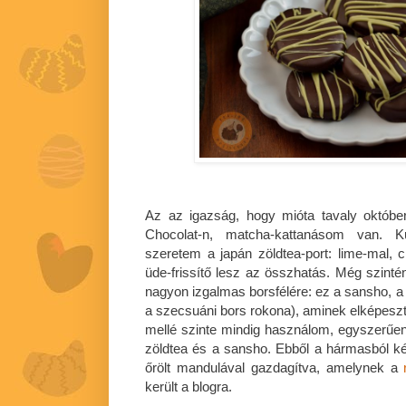
Az az igazság, hogy mióta tavaly októb
Chocolat-n, matcha-kattanásom van. Kül
szeretem a japán zöldtea-port: lime-mal, 
üde-frissítő lesz az összhatás. Még szint
nagyon izgalmas borsfélére: ez a sansho, a 
a szecsuáni bors rokona), aminek elképeszt
mellé szinte mindig használom, egyszerűen t
zöldtea és a sansho. Ebből a hármasból 
őrölt mandulával gazdagítva, amelynek a
került a blogra.