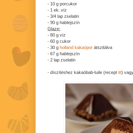
- 10 g porcukor
- 1 ek. víz
- 3/4 lap zselatin
- 90 g habtejszín
Glaze:
- 80 g víz
- 60 g cukor
- 30 g
holland kakaópor
átszitálva
- 67 g habtejszín
- 2 lap zselatin
- díszítéshez kakaóbab-tuile (recept
itt
) vag