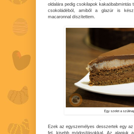
oldalára pedig csokilapok kakaóbabmintás t
csokoládéból, amiből a glazúr is kész
macaronnal díszítettem.
Egy szelet a szülinap
Ezek az egyszemélyes desszertek egy az 
fel, kisebb módosításokkal. Az alapjuk a