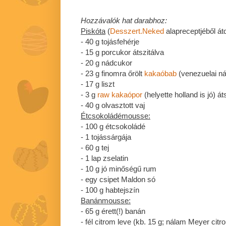
Hozzávalók hat darabhoz:
Piskóta
(
Desszert.Neked
alapreceptjéből át
- 40 g tojásfehérje
- 15 g porcukor átszitálva
- 20 g nádcukor
- 23 g finomra őrölt
kakaóbab
(venezuelai n
- 17 g liszt
- 3 g
raw kakaópor
(helyette holland is jó) át
- 40 g olvasztott vaj
Étcsokoládémousse:
- 100 g étcsokoládé
- 1 tojássárgája
- 60 g tej
- 1 lap zselatin
- 10 g jó minőségű rum
- egy csipet Maldon só
- 100 g habtejszín
Banánmousse:
- 65 g érett(!) banán
- fél citrom leve (kb. 15 g; nálam Meyer citr