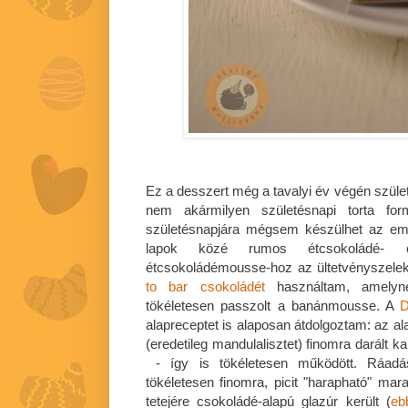
Ez a desszert még a tavalyi év végén szül
nem akármilyen születésnapi torta f
születésnapjára mégsem készülhet az embe
lapok közé rumos étcsokoládé- 
étcsokoládémousse-hoz az ültetvényszelek
to bar csokoládét
használtam, amely
tökéletesen passzolt a banánmousse. A
D
alapreceptet is alaposan átdolgoztam: az a
(eredetileg mandulalisztet) finomra darált
- így is tökéletesen működött. Ráadá
tökéletesen finomra, picit "harapható" marad
tetejére csokoládé-alapú glazúr került (
eb