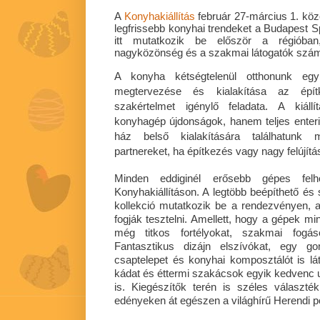
A
Konyhakiállítás
február 27-március 1. köz
legfrissebb konyhai trendeket a Budapest 
itt mutatkozik be először a régióban
nagyközönség és a szakmai látogatók szám
A konyha kétségtelenül otthonunk egy
megtervezése és kialakítása az épí
szakértelmet igénylő feladata. A kiál
konyhagép újdonságok, hanem teljes enteri
ház belső kialakítására találhatunk m
partnereket, ha építkezés vagy nagy felújítás 
Minden eddiginél erősebb gépes felhoz
Konyhakiállításon. A legtöbb beépíthető és
kollekció mutatkozik be a rendezvényen, 
fogják tesztelni. Amellett, hogy a gépek mi
még titkos fortélyokat, szakmai fogás
Fantasztikus dizájn elszívókat, egy g
csaptelepet és konyhai komposztálót is lát
kádat és éttermi szakácsok egyik kedvenc u
is. Kiegészítők terén is széles választ
edényeken át egészen a világhírű Herendi p