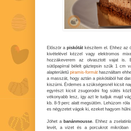
Először a
piskótát
készítem el. Ehhez az ö
kivételével kézzel vagy elektromos mix
hozzákeverem az olvasztott vajat is.
sütőpapírral bélelt gáztepsin szűk 1 cm
alapterületű
piramis-formát
használtam ehhez
a masszát, hogy aztán a piskótából hat dar
kiszúrni. Érdemes a szükségesnél kicsit na
egyrészt kicsit zsugorodni fog sütés kö
vékonyabb lesz, így azt le tudjuk majd vág
kb. 8-9 perc alatt megsütöm. Lehúzom róla 
es négyzetet vágok ki, ezeket hagyom hűlni
Jöhet a
banánmousse
. Ehhez a zselatinl
levét, a vizet és a porcukrot mikróban