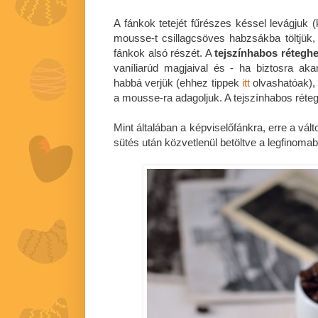
A fánkok tetejét fűrészes késsel levágjuk 
mousse-t csillagcsöves habzsákba töltjük,
fánkok alsó részét. A
tejszínhabos rétegh
vaníliarúd magjaival és - ha biztosra ak
habbá verjük (ehhez tippek
itt
olvashatóak), 
a mousse-ra adagoljuk. A tejszínhabos rétegre
Mint általában a képviselőfánkra, erre a vált
sütés után közvetlenül betöltve a legfinomab