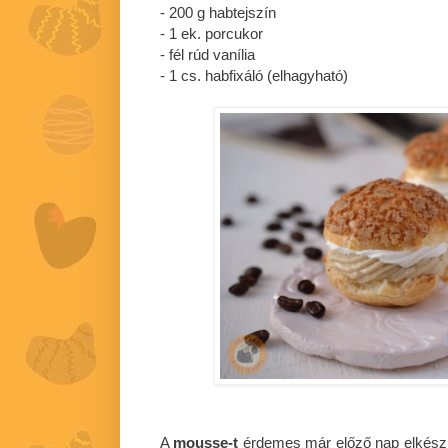
- 200 g habtejszín
- 1 ek. porcukor
- fél rúd vanília
- 1 cs. habfixáló (elhagyható)
A
mousse-t
érdemes már előző nap elkészít