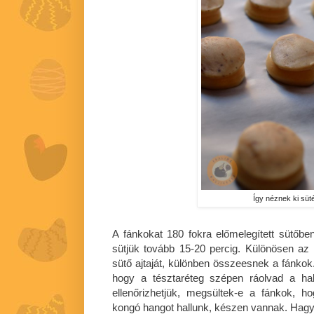
Így néznek ki süté
A fánkokat 180 fokra előmelegített sütőbe
sütjük tovább 15-20 percig. Különösen az el
sütő ajtaját, különben összeesnek a fánkok.
hogy a tésztaréteg szépen ráolvad a ha
ellenőrizhetjük, megsültek-e a fánkok, h
kongó hangot hallunk, készen vannak. Hagyj