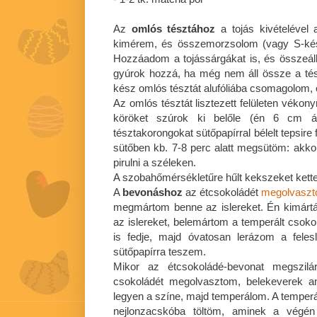
Az
omlós tésztához
a tojás kivételével
kimérem, és összemorzsolom (vagy S-kés
Hozzáadom a tojássárgákat is, és összeáll
gyúrok hozzá, ha még nem áll össze a tés
kész omlós tésztát alufóliába csomagolom, 
Az omlós tésztát lisztezett felületen véko
köröket szúrok ki belőle (én 6 cm át
tésztakorongokat sütőpapírral bélelt tepsire
sütőben kb. 7-8 perc alatt megsütöm: akk
pirulni a széleken.
A szobahőmérsékletűre hűlt kekszeket kett
A
bevonáshoz
az étcsokoládét
megolvaszt
megmártom benne az islereket. Én kimártá
az islereket, belemártom a temperált csoko
is fedje, majd óvatosan lerázom a felesl
sütőpapírra teszem.
Mikor az étcsokoládé-bevonat megszilár
csokoládét megolvasztom, belekeverek a
legyen a színe, majd temperálom. A temperá
nejlonzacskóba töltöm, aminek a végén 