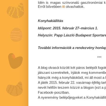
Idén is magas színvonalú gasztronómiai kís
Erről bővebben
itt
olvashattok.
Konyhakiállítás
Időpont: 2015. február 27–március 1.
Helyszín: Papp László Budapest Sportar
További információk a rendezvény honla
***
A blog olvasói között két páros belépőt fogok
játszani szeretnétek, írjátok meg kommentb
hiányzik még a konyhátokból, mi áll most a 
A játék 2015. február 22. vasárnap éjfélig ta
nevét hétfőn teszem közzé a blogon (ezt a po
Facebook-posztban.
A nyeremény belépőjegyeket a Konyhakiállítá