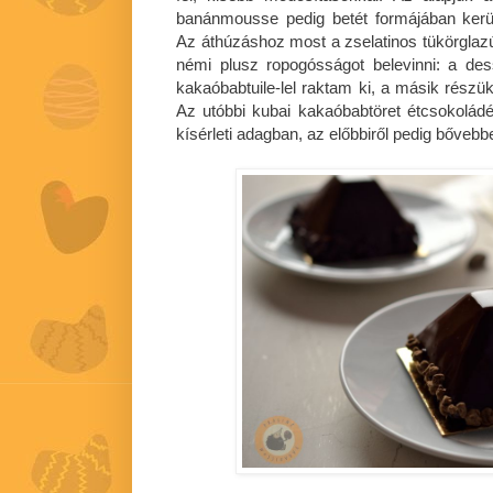
banánmousse pedig betét formájában ker
Az áthúzáshoz most a zselatinos tükörgla
némi plusz ropogósságot belevinni: a des
kakaóbabtuile-lel raktam ki, a másik részü
Az utóbbi kubai kakaóbabtöret étcsokolád
kísérleti adagban, az előbbiről pedig bőveb