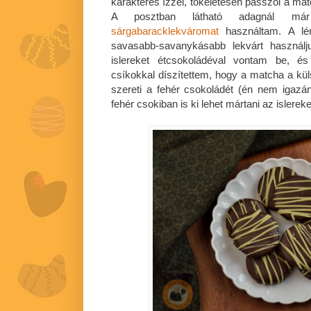
karakteres ízzel, tökéletesen passzol a ma
A posztban látható adagnál 
sárgabaracklekváromat
használtam. A lén
savasabb-savanykásabb lekvárt használju
islereket étcsokoládéval vontam be, és
csíkokkal díszítettem, hogy a matcha a küls
szereti a fehér csokoládét (én nem igazá
fehér csokiban is ki lehet mártani az islereke