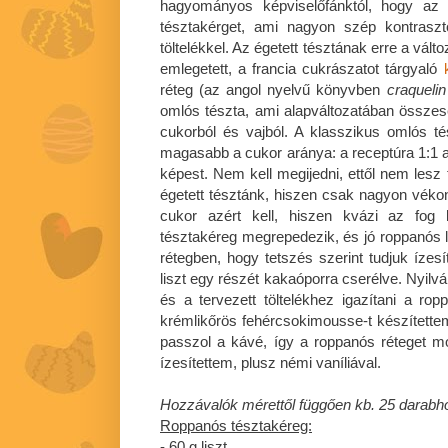
hagyományos képviselőfánktól, hogy az 
tésztakérget, ami nagyon szép kontrasz
töltelékkel. Az égetett tésztának erre a vál
emlegetett, a francia cukrászatot tárgyaló
réteg (az angol nyelvű könyvben
craquelin
omlós tészta, ami alapváltozatában összese
cukorból és vajból. A klasszikus omlós t
magasabb a cukor aránya: a receptúra 1:1 a
képest. Nem kell megijedni, ettől nem lesz
égetett tésztánk, hiszen csak nagyon vékon
cukor azért kell, hiszen kvázi az fog 
tésztakéreg megrepedezik, és jó roppanós 
rétegben, hogy tetszés szerint tudjuk ízesí
liszt egy részét kakaóporra cserélve. Nyil
és a tervezett töltelékhez igazítani a rop
krémlikőrös fehércsokimousse-t készítettem
passzol a kávé, így a roppanós réteget m
ízesítettem, plusz némi vaníliával.
Hozzávalók mérettől függően kb. 25 darabh
Roppanós tésztakéreg:
- 60 g liszt