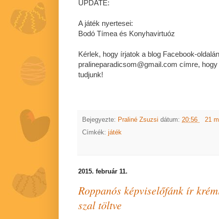
UPDATE:
A játék nyertesei:
Bodó Tímea és Konyhavirtuóz
Kérlek, hogy írjatok a blog Facebook-oldalán
pralineparadicsom@gmail.com címre, hogy a 
tudjunk!
Bejegyezte:
Praliné Zsuzsi
dátum:
20:56
21 m
Címkék:
játék
2015. február 11.
Roppanós képviselőfánk ír krém
szal töltve