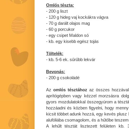
Omlós tészta:
- 200 g liszt
- 120 g hideg vaj kockákra vágva
- 70 g darált olajos mag
- 60 g porcukor
- egy csipet Maldon só
- kb. egy kisebb egész tojás
Töltelék:
- kb. 5-6 ek. sűrűbb lekvár
Bevonás:
- 200 g csokoládé
Az
omlós tésztához
az összes hozzávaló
aprítógépben vagy kézzel morzsásra dol
gyors mozdulatokkal összegyúrom a tésztát
hozzáadni és közben figyelni, hogy mennyit
kicsit többet adunk hozzá, egy kevés plusz li
alufóliába csomagolom, és a hűtőbe teszem 
A lehűlt tésztát lisztezett felületen k