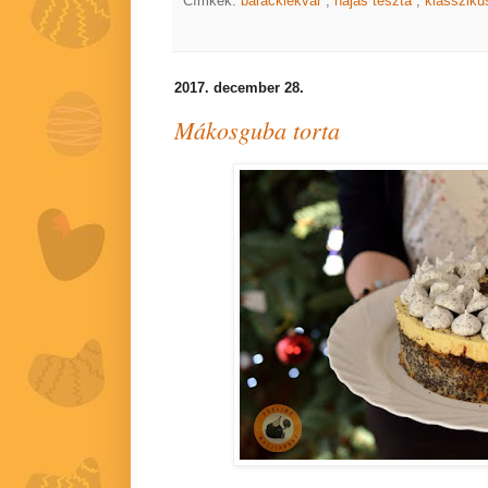
Címkék:
baracklekvár
,
hájas tészta
,
klasszik
2017. december 28.
Mákosguba torta