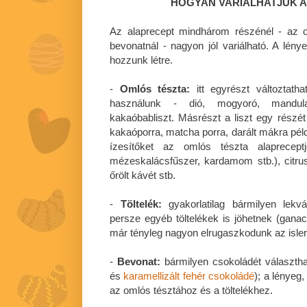
HOGYAN VARIÁLHATJUK 
Az alaprecept mindhárom részénél - az om
bevonatnál - nagyon jól variálható. A lén
hozzunk létre.
-
Omlós tészta:
itt egyrészt változtath
használunk - dió, mogyoró, mandula,
kakaóbabliszt. Másrészt a liszt egy részét 
kakaóporra, matcha porra, darált mákra pél
ízesítőket az omlós tészta alapreceptjé
mézeskalácsfűszer, kardamom stb.), citruso
őrölt kávét stb.
-
Töltelék:
gyakorlatilag bármilyen lekvá
persze egyéb töltelékek is jöhetnek (ganac
már tényleg nagyon elrugaszkodunk az islert
-
Bevonat:
bármilyen csokoládét választhat
és
karamellizált fehér csokoládé
); a lényeg
az omlós tésztához és a töltelékhez.