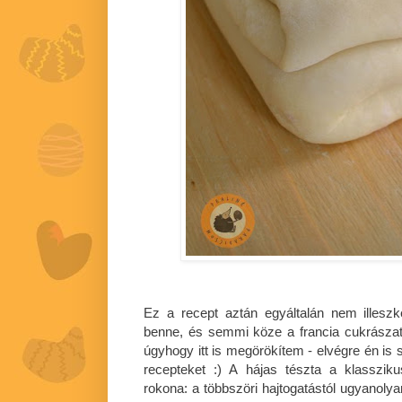
Ez a recept aztán egyáltalán nem illeszke
benne, és semmi köze a francia cukrásza
úgyhogy itt is megörökítem - elvégre én is 
recepteket :) A hájas tészta a klasszik
rokona: a többszöri hajtogatástól ugyanolya