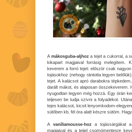
A
mákosguba-aljhoz
a tejet a cukorral, a s
kikapart magjaival forrásig melegítem. 
keverem a forró tejet: először csak nagyon 
tojásokhoz (nehogy rántotta legyen belőlük
tejet. A kalácsot apró darabokra tépkedem,
darált mákot, és alaposan összekeverem. 
nyugodtan tegyen még hozzá. Egy órán ker
teljesen be tudja szívni a folyadékot. Utá
tejes kalácsot, kicsit lenyomkodom-elegyen
sütőben kb. fél óra alatt készre sütöm. Hagy
A
vaníliamousse-hoz
a tojássárgákat a l
magjaival és a tejjel csomómentesre kev