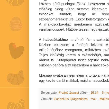
közben sűrű pudingot főzök. Leveszem a 
előzőleg hideg vízbe áztatott, kicsavart 
folpackot simítok, hogy ne bőrö
szobahőmérsékletűre. Ekkor beleforgatom két
A mákosguba-aljat megkenem szilvalek
vaníliamousse-t. Hűtőbe teszem egy éjszak
A
habcsókokhoz
a vízből és a cukorból
Közben elkezdem a fehérjét felverni. 
tojásfehérjéhez csorgatom, miközben tová
Teljes kihűlésig verem a tojásfehérjét, m
mákot is. Sütőpapírral bélelt tepsire h
sütőben pár óra alatt kiszárítom a habcsóko
Másnap óvatosan leemelem a tortakarikát a 
egy kevés darált mákkal, majd a habcsókok
Bejegyezte:
Praliné Zsuzsi
dátum:
16:54
5 me
Címkék:
klasszikus újragondolva
,
mák
,
máko