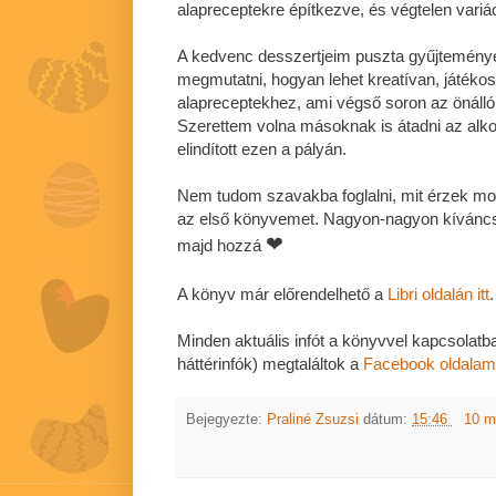
alapreceptekre építkezve, és végtelen variá
A kedvenc desszertjeim puszta gyűjteménye
megmutatni, hogyan lehet kreatívan, játéko
alapreceptekhez, ami végső
soron az önálló 
Szerettem volna másoknak is átadni az alko
elindított ezen a pályán.
Nem tudom szavakba foglalni, mit érzek mo
az első könyvemet. Nagyon-nagyon kíváncsi 
❤
majd hozzá
A könyv már előrendelhető a
Libri oldalán itt
.
Minden aktuális infót a könyvvel kapcsolat
háttérinfók) megtaláltok a
Facebook oldala
Bejegyezte:
Praliné Zsuzsi
dátum:
15:46
10 m