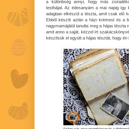
a különbség annyi, hogy más zsiradékot
testhájat. Az édesanyám a mai napig így ké
adagban elkészül a tészta, amit csak elő k
Ebből készíti aztán a házi krémest és a
nagymamájától tanulta meg a hájas tészta re
amit anno a saját, kézzel írt szakácskönyv
készítsük el együtt a hájas tésztát, hogy é
A hájas süti, anya receptkönyve és a dédmamám 