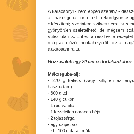
A karácsonyi - nem éppen szerény - desszer
a mákosguba torta lett: rekordgyorsasá
elkészíteni; szerintem szilveszterre is si
gyönyörűen szeletelhető, de mégsem szá
sütés után is. Ehhez a részhez a receptet
még az előző munkahelyéről hozta magá
alakítottam rajta.
Hozzávalók egy 20 cm-es tortakarikához:
Mákosguba-alj:
- 270 g kalács (vagy kifli; én az anyuk
használtam)
- 600 g tej
- 140 g cukor
- 1 rúd vanília
- 1 kezeletlen narancs héja
- 2 tojássárga
- egy csipet só
- kb. 100 g darált mák