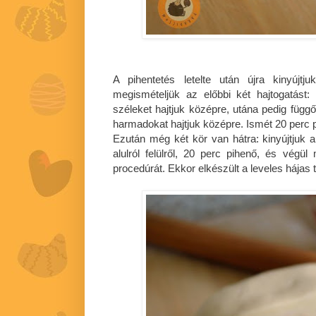
A pihentetés letelte után újra kinyújtj
megismételjük az előbbi két hajtogatást:
széleket hajtjuk középre, utána pedig függ
harmadokat hajtjuk középre. Ismét 20 perc 
Ezután még két kör van hátra: kinyújtjuk a t
alulról felülről, 20 perc pihenő, és vég
procedúrát. Ekkor elkészült a leveles hájas