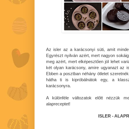
Az isler az a karácsonyi süti, amit mind
Egyrészt nyilván azért, mert nagyon sokáig e
meg azért, mert elképesztően jól lehet vari
két olyan karácsony, amire ugyanazt az isl
Ebben a posztban néhány ötletet szeretnék
hátha ti is kipróbálnátok egy, a klasszi
karácsonyra.
A különféle változatok előtt nézzük m
alapreceptet!
ISLER - ALAP