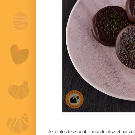
Az omlós tésztánál itt mandulalisztet haszná