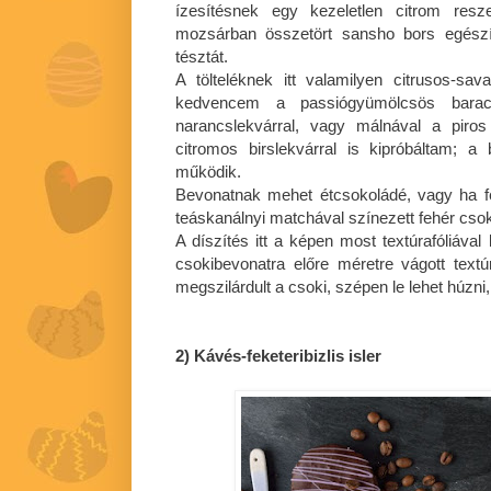
ízesítésnek egy kezeletlen citrom resz
mozsárban összetört sansho bors egészí
tésztát.
A tölteléknek itt valamilyen citrusos-s
kedvencem a passiógyümölcsös barac
narancslekvárral, vagy málnával a piro
citromos birslekvárral is kipróbáltam; 
működik.
Bevonatnak mehet étcsokoládé, vagy ha f
teáskanálnyi matchával színezett fehér cso
A díszítés itt a képen most textúrafóliáva
csokibevonatra előre méretre vágott textú
megszilárdult a csoki, szépen le lehet húzn
2) Kávés-feketeribizlis isler