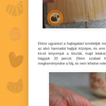
Ekkor ugyanezt a hajtogatást ismételjük m
az alsó harmadot hajtjuk középre, és erre 
kicsit lenyomjuk a tésztát, majd letaka
hagyjuk 20 percet. (Nem szabad hű
megkeményedne a háj, és nem lehetne vele