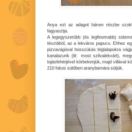
Anya ezt az adagot három részbe szokt
fagyasztja.
A legegyszerűbb (és legfinomabb) sütemé
tésztából, az a lekváros papucs. Ehhez egy
pizzavágóval hosszúkás téglalapokra vágju
kanalazunk (itt most szilvalekvárt), megs
tojásfehérjével körbekenjük, majd villával 
210 fokos sütőben aranybarnára sütjük.