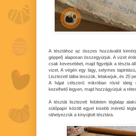
A tésztához az összes hozzávalót kimérj
géppel) alaposan összegyúrjuk. A vizet érd
csak kevesebbet, majd figyeljük a tészta á
vizet. A végén egy lágy, selymes tapintású
Lisztezett tálba tesszük, letakarjuk, és 20 pe
A hájat célszerű mikróban rövid ideig
kezelhető legyen, majd hozzágyúrjuk a rétesl
A tésztát lisztezett felületen téglalap alak
sütőpapír között egyel kisebb méretű tégla
ráhelyezzük a kinyújtott tésztára.