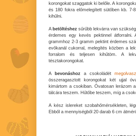
korongokat szaggatok ki belőle. A korongokat
és 180 fokra előmelegített sütőben kb. 7
kihűlni.
A
betöltéshez
sűrűbb lekvárra van szükség
érdemes egy kevés pektinnel átforralni.
grammhoz 2-3 gramm pektint érdemes szám
evőkanál cukorral, melegítés közben a le
forralom és teljesen kihűtöm. A lekv
tésztakorongokat.
A
bevonáshoz
a csokoládét
megolvas
összeragasztott korongokat két ujjal 
kimártom a csokiban. Óvatosan lerázom a fe
tálcára teszem. Hűtőbe teszem, míg a csok
A kész islereket szobahőmérsékleten, lé
Ebből a mennyiségből 20 darab 6 cm átmérőj