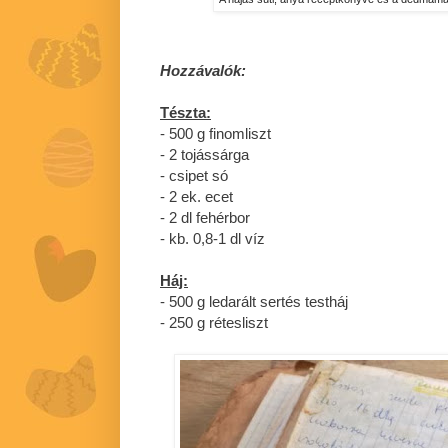
Hozzávalók:
Tészta:
- 500 g finomliszt
- 2 tojássárga
- csipet só
- 2 ek. ecet
- 2 dl fehérbor
- kb. 0,8-1 dl víz
Háj:
- 500 g ledarált sertés testháj
- 250 g rétesliszt