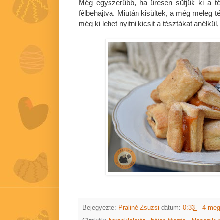
Még egyszerűbb, ha üresen sütjük ki a tés
félbehajtva. Miután kisültek, a még meleg t
még ki lehet nyitni kicsit a tésztákat anélkü
Bejegyezte:
Praliné Zsuzsi
dátum:
0:33
4 meg