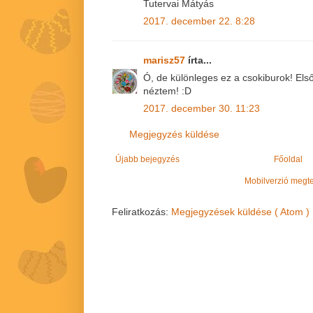
Tutervai Mátyás
2017. december 22. 8:28
marisz57
írta...
Ó, de különleges ez a csokiburok! Els
néztem! :D
2017. december 30. 11:23
Megjegyzés küldése
Újabb bejegyzés
Főoldal
Mobilverzió megt
Feliratkozás:
Megjegyzések küldése ( Atom )