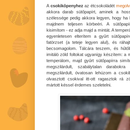
A
csokiköpenyhez
az étcsokoládét
megolv
akkora darab sütőpapírt, aminek a hos
szélessége pedig akkora legyen, hogy ha 
majdnem teljesen körbeéri. A sütőpap
kisimítom - ez adja majd a mintát. A temper
egyenletesen elterítem a gyűrt sütőpap
fatörzset (a teteje legyen alul), és ráha
becsomagolom. Tálcára teszem, és hűtő
imitáló zöld foltokat ugyanígy készítem: a 
temperálom, majd gyűrt sütőpapírra sim
megszilárdult, szabálytalan darabokr
megszilárdult, óvatosan lehúzom a csoki
olvasztott csokival itt-ott ragasztok rá 
mártott késsel érdemes szeletelni.