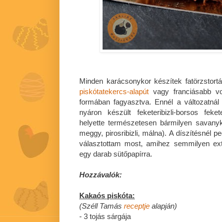
Minden karácsonykor készítek fatörzstor
piskótatekercs-alapút
vagy franciásabb 
formában fagyasztva. Ennél a változatnál
nyáron készült feketeribizli-borsos feke
helyette természetesen bármilyen savanykás
meggy, pirosribizli, málna). A díszítésnél p
választottam most, amihez semmilyen ex
egy darab sütőpapírra.
Hozzávalók:
Kakaós piskóta:
(Széll Tamás
receptje
alapján)
- 3 tojás sárgája