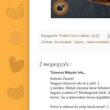
Bejegyezte:
Praliné Zsuzsi
dátum:
16:22
Címkék:
étcsokoládé
,
fatörzs
,
fehércsokoládé
2 megjegyzés :
Tutervai Mátyás írta...
Kedves Zsuzsi!
Nagyon klasszul néz ki a süti! :)
1 kérdés: Melyik irányba kéne felteke
legyen a tekercs? Mindegynek tűnik, 
lenne, ha a tekercsben lenne legalább 
Köszi a választ és szép karácsonyt! :)