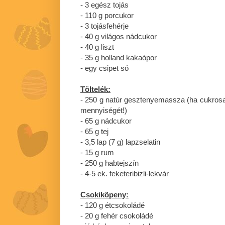
- 3 egész tojás
- 110 g porcukor
- 3 tojásfehérje
- 40 g világos nádcukor
- 40 g liszt
- 35 g holland kakaópor
- egy csipet só
Töltelék:
- 250 g natúr gesztenyemassza (ha cukros
mennyiségét!)
- 65 g nádcukor
- 65 g tej
- 3,5 lap (7 g) lapzselatin
- 15 g rum
- 250 g habtejszín
- 4-5 ek. feketeribizli-lekvár
Csokiköpeny:
- 120 g étcsokoládé
- 20 g fehér csokoládé