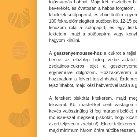
tojássárgás habbal. Majd két részletben be
keverékét, és óvatosan a habba forgatom.
kibélelek sütőpapírral, és ebbe öntöm-egyen
180 fokra előmelegített sütőben kb. 12-15 pe
lehúzom róla a sütőpapírt, és egy tisz
fektetem, majd a sütőpapírral vagy kony
hagyom kihűlni.
A
gesztenyemousse-hoz
a cukrot a tejje
benne az előzőleg hideg vízbe áztatott
zselatinos-cukros tejet a gesztenyem
egyneművé dolgozom. Hozzákeverem a 
hozzáadom a felvert tejszínhabot. Érdemes 
tejszínhabot, majd kézi habverővel lazán a
A feltekert piskótát kitekerem, majd meg
lekvárral. Kb. másfél-két centi vastagon 
kevés valószínűleg ki fog maradni belőle),
mousse-szal megkent piskótát, hogy kicsi
azért teljesen a zselatin!). Ekkor feltekere
majd minimum három órára hűtőbe teszem.