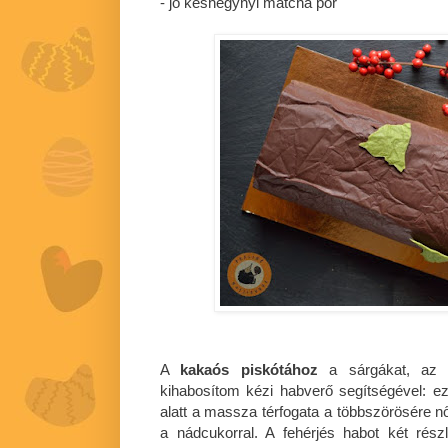
- jó késhegynyi matcha por
A
kakaós piskótához
a sárgákat, az e
kihabosítom kézi habverő segítségével: ez j
alatt a massza térfogata a többszörösére n
a nádcukorral. A fehérjés habot két rés