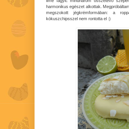
lime fagyit: mindhárom összetevő szépen
harmonikus egészet alkottak. Megpróbáltam 
megszokott jégkrémformában: a ropp
kókuszchipsszel nem rontotta el :)