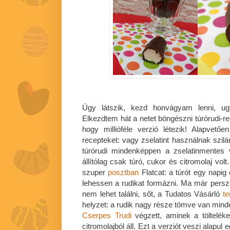
Úgy látszik, kezd honvágyam lenni, ugy
Elkezdtem hát a netet böngészni túrórudi-re
hogy millióféle verzió létezik! Alapvető
recepteket: vagy zselatint használnak szil
túrórudi mindenképpen a zselatinmentes v
állítólag csak túró, cukor és citromolaj vol
szuper
posztban
Flatcat: a túrót egy napi
lehessen a rudikat formázni. Ma már persze 
nem lehet találni, sőt, a Tudatos Vásárló
te
helyzet: a rudik nagy része tömve van minden
Cserpes Trudi
végzett, aminek a tölteléke
citromolajból áll. Ezt a verziót veszi alapul 