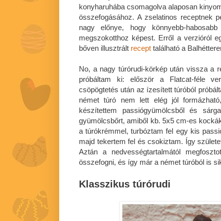
konyharuhába csomagolva alaposan kinyomko
összefogásához. A zselatinos receptnek 
nagy előnye, hogy könnyebb-habosabb á
megszokotthoz képest. Erről a verzióról e
bőven illusztrált
recept
található a Balhétter
No, a nagy túrórudi-körkép után vissza a
próbáltam ki: először a Flatcat-féle v
csöpögtetés után az ízesített túróból próbál
német túró nem lett elég jól formázható,
készítettem passiógyümölcsből és sár
gyümölcsbőrt, amiből kb. 5x5 cm-es kockák
a túrókrémmel, turbóztam fel egy kis pass
majd tekertem fel és csokiztam. Így születet
Aztán a nedvességtartalmától megfosztot
összefogni, és így már a német túróból is sik
Klasszikus túrórudi