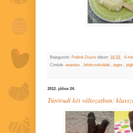
Bejegyezte:
Praliné Zsuzsi
dátum:
16:33
6 me
Címkék:
ananász
,
fehércsokoládé
,
jeges
,
jég
2012. július 24.
Túrórudi két változatban: klass