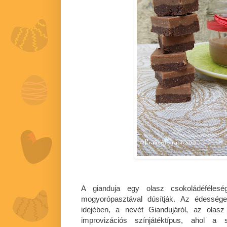
A gianduja egy olasz csokoládéféleség
mogyorópasztával dúsítják. Az édességet
idejében, a nevét Giandujáról, az olasz
improvizációs színjátéktípus, ahol a 