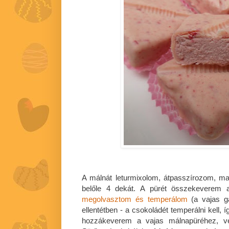
A málnát leturmixolom, átpasszírozom, ma
belőle 4 dekát. A pürét összekeverem a
megolvasztom és temperálom
(a vajas ga
ellentétben - a csokoládét temperálni kell, í
hozzákeverem a vajas málnapüréhez, vé