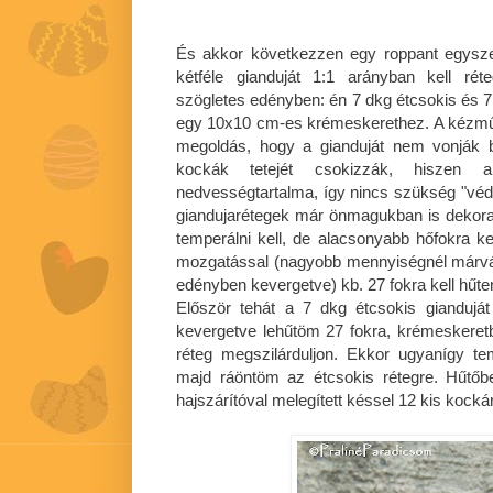
És akkor következzen egy roppant egyszer
kétféle gianduját 1:1 arányban kell ré
szögletes edényben: én 7 dkg étcsokis és 7
egy 10x10 cm-es krémeskerethez. A kézmű
megoldás, hogy a gianduját nem vonják b
kockák tetejét csokizzák, hiszen 
nedvességtartalma, így nincs szükség "véd
giandujarétegek már önmagukban is dekorat
temperálni kell, de alacsonyabb hőfokra kel
mozgatással (nagyobb mennyiségnél márvá
edényben kevergetve) kb. 27 fokra kell hűten
Először tehát a 7 dkg étcsokis gianduj
kevergetve lehűtöm 27 fokra, krémeskere
réteg megszilárduljon. Ekkor ugyanígy te
majd ráöntöm az étcsokis rétegre. Hűtőb
hajszárítóval melegített késsel 12 kis kock