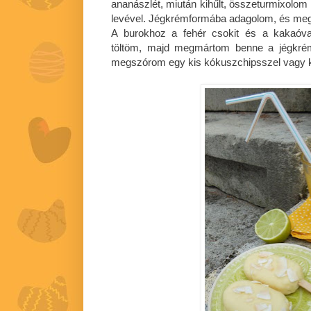
ananászlét, miután kihűlt, összeturmixolom
levével. Jégkrémformába adagolom, és me
A burokhoz a fehér csokit és a kakaóva
töltöm, majd megmártom benne a jégkrém
megszórom egy kis kókuszchipsszel vagy 