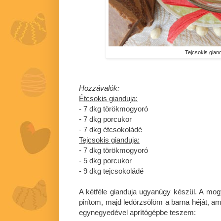
Tejcsokis gian
Hozzávalók:
Étcsokis gianduja:
- 7 dkg törökmogyoró
- 7 dkg porcukor
- 7 dkg étcsokoládé
Tejcsokis gianduja:
- 7 dkg törökmogyoró
- 5 dkg porcukor
- 9 dkg tejcsokoládé
A kétféle gianduja ugyanúgy készül. A mog
pirítom, majd ledörzsölöm a barna héját, a
egynegyedével aprítógépbe teszem: