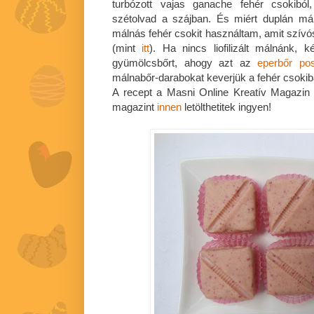
turbózott vajas ganache fehér csokiból
szétolvad a szájban. És miért duplán mál
málnás fehér csokit használtam, amit szívós
(mint
itt
). Ha nincs liofilizált málnánk, 
gyümölcsbőrt, ahogy azt az
eperbőr pos
málnabőr-darabokat keverjük a fehér csokib
A recept a Masni Online Kreatív Magazin
magazint
innen
letölthetitek ingyen!