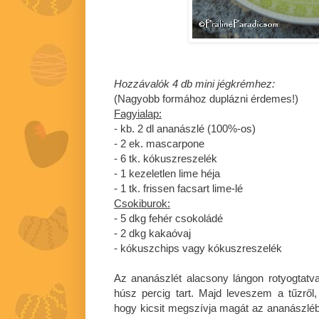
Hozzávalók 4 db mini jégkrémhez:
(Nagyobb formához duplázni érdemes!)
Fagyialap:
- kb. 2 dl ananászlé (100%-os)
- 2 ek. mascarpone
- 6 tk. kókuszreszelék
- 1 kezeletlen lime héja
- 1 tk. frissen facsart lime-lé
Csokiburok:
- 5 dkg fehér csokoládé
- 2 dkg kakaóvaj
- kókuszchips vagy kókuszreszelék
Az ananászlét alacsony lángon rotyogtatva 
húsz percig tart. Majd leveszem a tűzről
hogy kicsit megszívja magát az ananászlé