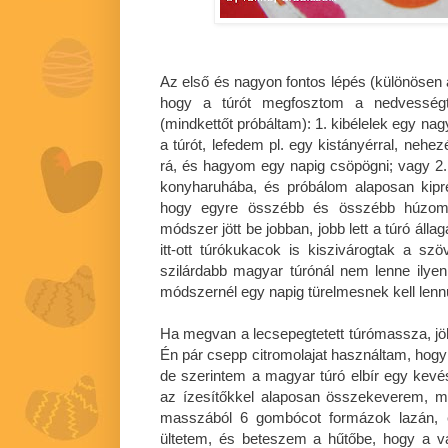
Az első és nagyon fontos lépés (különösen a
hogy a túrót megfosztom a nedvességta
(mindkettőt próbáltam): 1. kibélelek egy na
a túrót, lefedem pl. egy kistányérral, nehez
rá, és hagyom egy napig csöpögni; vagy 2.
konyharuhába, és próbálom alaposan kipré
hogy egyre összébb és összébb húzom
módszer jött be jobban, jobb lett a túró álla
itt-ott túrókukacok is kiszivárogtak a szö
szilárdabb magyar túrónál nem lenne ilyen
módszernél egy napig türelmesnek kell lenn
Ha megvan a lecsepegtetett túrómassza, jöh
Én pár csepp citromolajat használtam, hogy a
de szerintem a magyar túró elbír egy kevés c
az ízesítőkkel alaposan összekeverem, m
masszából 6 gombócot formázok lazán, ez
ültetem, és beteszem a hűtőbe, hogy a va