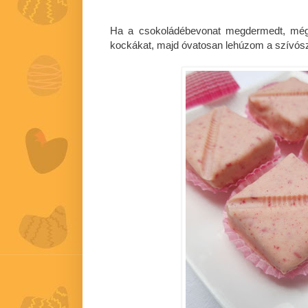
Ha a csokoládébevonat megdermedt, még 
kockákat, majd óvatosan lehúzom a szívósz