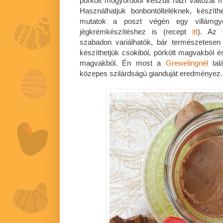
pörkölt mogyoróból készült házi változat 
Használhatjuk bonbontölteléknek, készíth
mutatok a poszt végén egy villámgyor
jégkrémkészítéshez is (recept
itt
). Az 
szabadon variálhatók, bár természetesen 
készíthetjük csokiból, pörkölt magvakból és
magvakból. Én most a
Grewelingnél
talá
közepes szilárdságú gianduját eredményez.