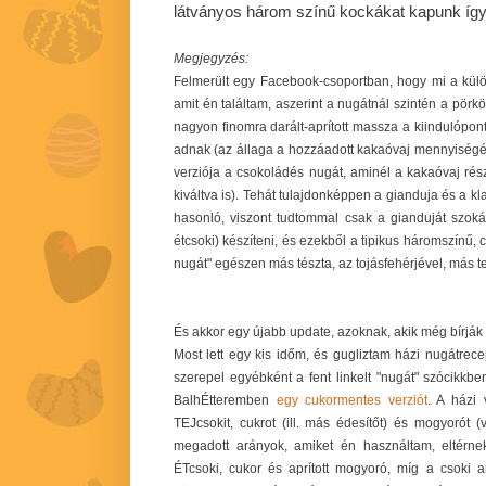
látványos három színű kockákat kapunk így
Megjegyzés:
Felmerült egy Facebook-csoportban, hogy mi a külö
amit én találtam, aszerint a nugátnál szintén a pörk
nagyon finomra darált-aprított massza a kiindulópo
adnak (az állaga a hozzáadott kakaóvaj mennyiségét
verziója a csokoládés nugát, aminél a kakaóvaj r
kiváltva is). Tehát tulajdonképpen a gianduja és a k
hasonló, viszont tudtommal csak a gianduját szokás
étcsoki) készíteni, és ezekből a tipikus háromszínű, 
nugát" egészen más tészta, az tojásfehérjével, más t
És akkor egy újabb update, azoknak, akik még bírják 
Most lett egy kis időm, és gugliztam házi nugátrecep
szerepel egyébként a fent linkelt "nugát" szócikkb
BalhÉtteremben
egy cukormentes verziót
. A házi
TEJcsokit, cukrot (ill. más édesítőt) és mogyorót
megadott arányok, amiket én használtam, eltérnek
ÉTcsoki, cukor és aprított mogyoró, míg a csoki 