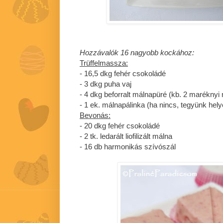
Hozzávalók 16 nagyobb kockához:
Trüffelmassza:
- 16,5 dkg fehér csokoládé
- 3 dkg puha vaj
- 4 dkg beforralt málnapüré (kb. 2 maréknyi
- 1 ek. málnapálinka (ha nincs, tegyünk hely
Bevonás:
- 20 dkg fehér csokoládé
- 2 tk. ledarált liofilizált málna
- 16 db harmonikás szívószál