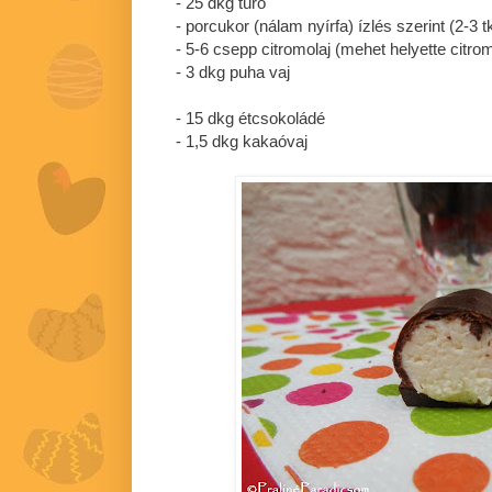
- 25 dkg túró
- porcukor (nálam nyírfa) ízlés szerint (2-3 tk
- 5-6 csepp citromolaj (mehet helyette citroml
- 3 dkg puha vaj
- 15 dkg étcsokoládé
- 1,5 dkg kakaóvaj