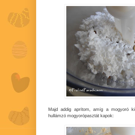
Majd addig aprítom, amíg a mogyoró kie
hullámzó mogyorópasztát kapok: