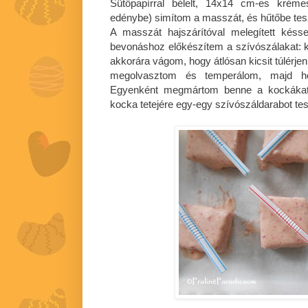
Sütőpapírral bélelt, 14x14 cm-es kréme
edénybe) simítom a masszát, és hűtőbe t
A masszát hajszárítóval melegített kés
bevonáshoz előkészítem a szívószálakat: 
akkorára vágom, hogy átlósan kicsit túlérje
megolvasztom és temperálom, majd hozz
Egyenként megmártom benne a kockákat, 
kocka tetejére egy-egy szívószáldarabot tes