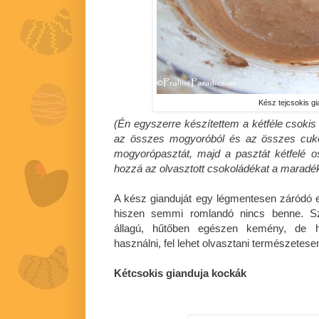
Kész tejcsokis gi
(Én egyszerre készítettem a kétféle csokis 
az összes mogyoróból és az összes cuko
mogyorópasztát, majd a pasztát kétfelé o
hozzá az olvasztott csokoládékat a maradék
A kész gianduját egy légmentesen záródó ed
hiszen semmi romlandó nincs benne. Sz
állagú, hűtőben egészen kemény, de ha
használni, fel lehet olvasztani természetese
Kétcsokis gianduja kockák