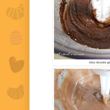
Kész étcsokis gi