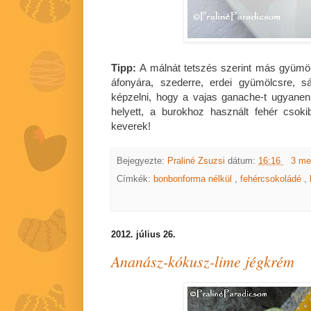
Tipp:
A málnát tetszés szerint más gyümölcs
áfonyára, szederre, erdei gyümölcsre, 
képzelni, hogy a vajas ganache-t ugyane
helyett, a burokhoz használt fehér csok
keverek!
Bejegyezte:
Praliné Zsuzsi
dátum:
16:16
3 me
Címkék:
bonbonforma nélkül
,
fehércsokoládé
,
2012. július 26.
Ananász-kókusz-lime jégkrém