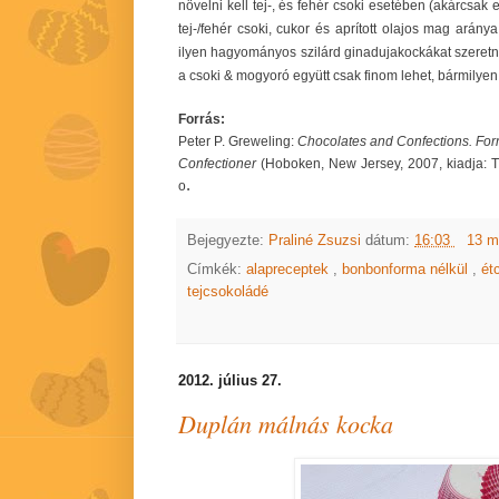
növelni kell tej-, és fehér csoki esetében (akárcsak
tej-/fehér csoki, cukor és aprított olajos mag arány
ilyen hagyományos szilárd ginadujakockákat szeretn
a csoki & mogyoró együtt csak finom lehet, bármilyen
Forrás:
Peter P. Greweling:
Chocolates and Confections. Form
Confectioner
(Hoboken, New Jersey, 2007, kiadja: Th
.
o
Bejegyezte:
Praliné Zsuzsi
dátum:
16:03
13 m
Címkék:
alapreceptek
,
bonbonforma nélkül
,
ét
tejcsokoládé
2012. július 27.
Duplán málnás kocka