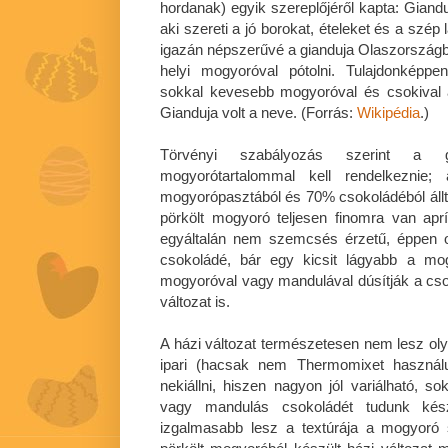
hordanak) egyik szereplőjéről kapta: Gianduj
aki szereti a jó borokat, ételeket és a szép 
igazán népszerűvé a gianduja Olaszországba
helyi mogyoróval pótolni. Tulajdonképp
sokkal kevesebb mogyoróval és csokival a
Gianduja volt a neve. (Forrás:
Wikipédia
.)
Törvényi szabályozás szerint a 
mogyorótartalommal kell rendelkeznie;
mogyorópasztából és 70% csokoládéból állt. A
pörkölt mogyoró teljesen finomra van aprí
egyáltalán nem szemcsés érzetű, éppen o
csokoládé, bár egy kicsit lágyabb a mogy
mogyoróval vagy mandulával dúsítják a csoko
változat is.
A házi változat természetesen nem lesz oly
ipari (hacsak nem Thermomixet használu
nekiállni, hiszen nagyon jól variálható, 
vagy mandulás csokoládét tudunk kész
izgalmasabb lesz a textúrája a mogyoró s