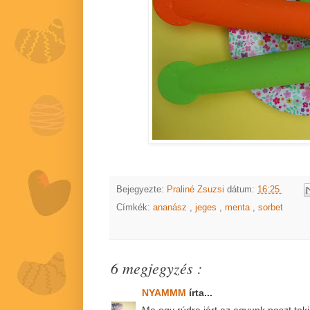
Bejegyezte:
Praliné Zsuzsi
dátum:
16:25
Címkék:
ananász
,
jeges
,
menta
,
sorbet
6 megjegyzés :
NYAMMM
írta...
Ma egy rúdra járt az agyunk poszt tek