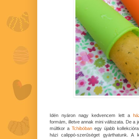
Idén nyáron nagy kedvencem lett a
há
formám, illetve annak mini változata. De a 
múltkor a
Tchibóban
egy újabb kollekcióra
házi calippó-szerűséget gyárthatunk. A 