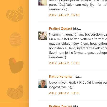
párosítás:) Vajon van még ilyen form
szenvedek:)
2012. július 2. 16:49
Praliné Zsuzsi
írta...
Nyammm, igen, láttam, becserélem az
Én a múlt hét hétfőn vettem a formát
magyar oldalon úgy látom, hogy otthon
boltokban a Helló, nyár! termékek közöt
Szerintem jó kis forma, a gasztrosho
szeretem :)
2012. július 2. 17:15
Katucikonyha,
írta...
Ugye milyen király? Próbáld ki még egy
kiegészítve. :-)))
2012. július 2. 19:38
Praliné Zsuzsi
írta...