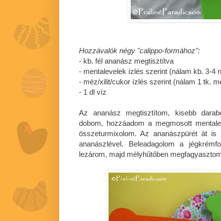
Hozzávalók négy "calippo-formához":
- kb. fél ananász megtisztítva
- mentalevelek ízlés szerint (nálam kb. 3-4 
- méz/xilit/cukor ízlés szerint (nálam 1 tk. m
- 1 dl víz
Az ananász megtisztítom, kisebb darab
dobom, hozzáadom a megmosott mentaleve
összeturmixolom. Az ananászpürét át is 
ananászlével. Beleadagolom a jégkrémfo
lezárom, majd mélyhűtőben megfagyasztom