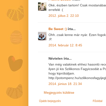
Oké, észben tartom! Csak mostanába
errefelé :(
2012. július 2. 22:10
Be Sweet :)
írta...
Ohh..csak lenne már nyár. Ezen fogok él
:P.
2014. február 12. 8:45
Névtelen írta...
Van még valakinek ehhez hasonló rece
ilyen jó kis Szilikonos Fagyicsodát a
hogy kipróbáljam.
http://potompenz.hu/szilikonosfagyij
2014. június 18. 21:34
Megjegyzés küldése
Újabb bejegyzés
Főoldal