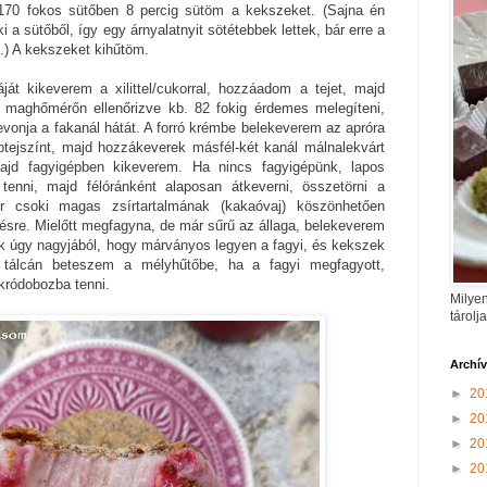
170 fokos sütőben 8 percig sütöm a kekszeket. (Sajna én
 a sütőből, így egy árnyalatnyit sötétebbek lettek, bár erre a
ít.) A kekszeket kihűtöm.
ját kikeverem a xilittel/cukorral, hozzáadom a tejet, majd
 maghőmérőn ellenőrizve kb. 82 fokig érdemes melegíteni,
bevonja a fakanál hátát. A forró krémbe belekeverem az apróra
btejszínt, majd hozzákeverek másfél-két kanál málnalekvárt
ajd fagyigépben kikeverem. Ha nincs fagyigépünk, lapos
tenni, majd félóránként alaposan átkeverni, összetörni a
ér csoki magas zsírtartalmának (kakaóvaj) köszönhetően
sre. Mielőtt megfagyna, de már sűrű az állaga, belekeverem
k úgy nagyjából, hogy márványos legyen a fagyi, és kekszek
 tálcán beteszem a mélyhűtőbe, ha a fagyi megfagyott,
kródobozba tenni.
Milyen
tárolj
Archí
►
20
►
20
►
20
►
20