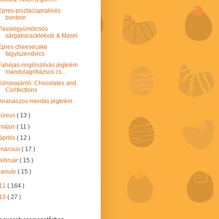
Epres-pisztáciapralinés
bonbon
Passiógyümölcsös
sárgabaracklekvár & Masni
Epres cheesecake
fagyiszendvics
Fahéjas-ringlószilvás jégkrém
mandulagrillázsos cs...
Könyvajánló: Chocolates and
Confections
Ananászos-mentás jégkrém
június
( 13 )
május
( 11 )
április
( 12 )
március
( 17 )
február
( 15 )
január
( 15 )
11
( 164 )
10
( 27 )