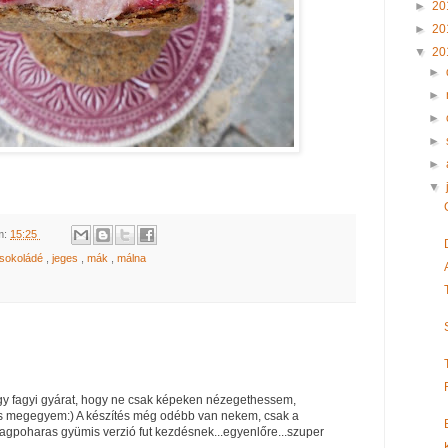
►
20
►
20
▼
20
►
►
►
►
►
▼
m:
15:25
csokoládé
,
jeges
,
mák
,
málna
egy fagyi gyárat, hogy ne csak képeken nézegethessem,
megegyem:) A készítés még odébb van nekem, csak a
gpoharas gyümis verzió fut kezdésnek...egyenlőre...szuper