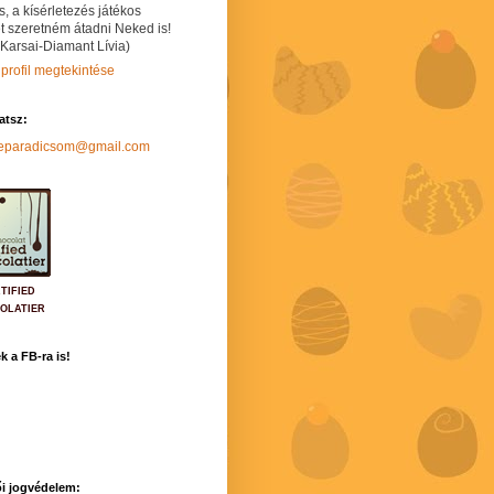
s, a kísérletezés játékos
t szeretném átadni Neked is!
 Karsai-Diamant Lívia)
 profil megtekintése
hatsz:
neparadicsom@gmail.com
TIFIED
OLATIER
k a FB-ra is!
i jogvédelem: