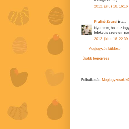
2012. július 18. 16:16
Praliné Zsuzsi
írta...
Nyammm, ha lesz fagyi
féléket is szeretem na
2012. július 18. 22:39
Megjegyzés küldése
Újabb bejegyzés
Feliratkozás:
Megjegyzések kül