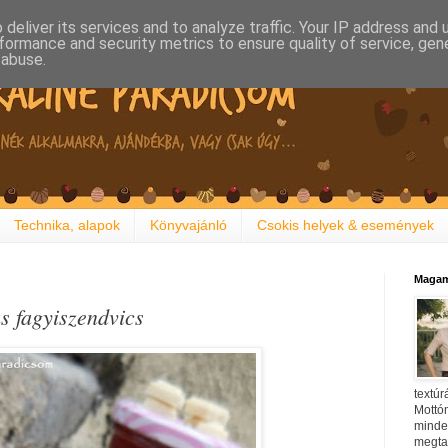
deliver its services and to analyze traffic. Your IP address and
formance and security metrics to ensure quality of service, ge
 abuse.
Technika, alapok
Könyvajánló
Csokis helyek & események
Magam
s fagyiszendvics
textúr
Mottóm
minden
megtal