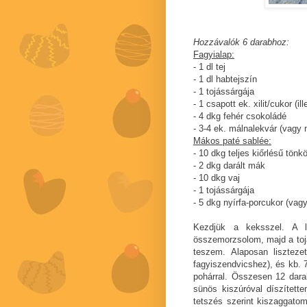
Hozzávalók 6 darabhoz:
Fagyialap:
- 1 dl tej
- 1 dl habtejszín
- 1 tojássárgája
- 1 csapott ek. xilit/cukor (il
- 4 dkg fehér csokoládé
- 3-4 ek. málnalekvár (vag
Mákos paté sablée:
- 10 dkg teljes kiőrlésű tönkö
- 2 dkg darált mák
- 10 dkg vaj
- 1 tojássárgája
- 5 dkg nyírfa-porcukor (vag
Kezdjük a keksszel. A l
összemorzsolom, majd a toj
teszem. Alaposan liszteze
fagyiszendvicshez), és kb. 
pohárral. Összesen 12 dara
sünös kiszúróval díszített
tetszés szerint kiszaggatom