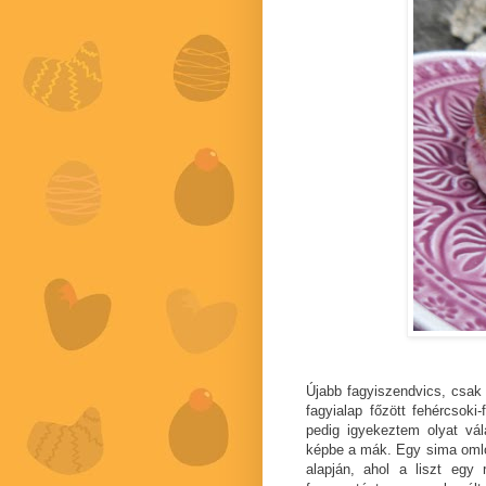
Újabb fagyiszendvics, csak
fagyialap főzött fehércsoki
pedig igyekeztem olyat vál
képbe a mák. Egy sima oml
alapján, ahol a liszt egy