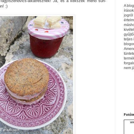
 fagyiszendvics-alkatrésznek! Ja, és a kekszek menő sün-
A blo
n! :)
írások
jogról
értel
máshol
kivéte
gyűjtő
teljes 
blogom
Amenn
tüntet
termé
forga
nem j
Fotói
ww