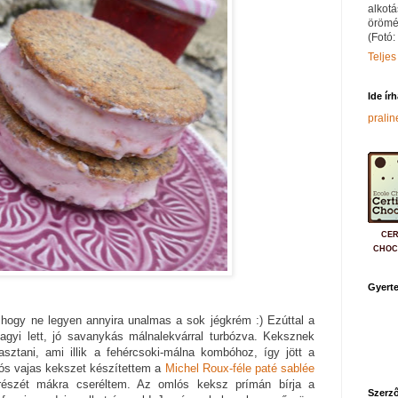
alkotá
örömé
(Fotó:
Teljes
Ide ír
prali
CER
CHOC
Gyerte
 hogy ne legyen annyira unalmas a sok jégkrém :) Ezúttal a
-fagyi lett, jó savanykás málnalekvárral turbózva. Keksznek
asztani, ami illik a fehércsoki-málna kombóhoz, így jött a
ós vajas kekszet készítettem a
Michel Roux-féle paté sablée
 részét mákra cseréltem. Az omlós keksz prímán bírja a
Szerző