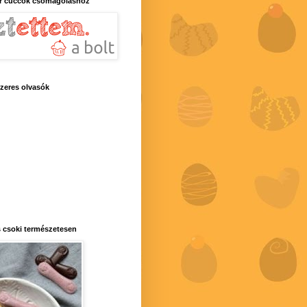
r cuccok csomagoláshoz
zeres olvasók
 csoki természetesen