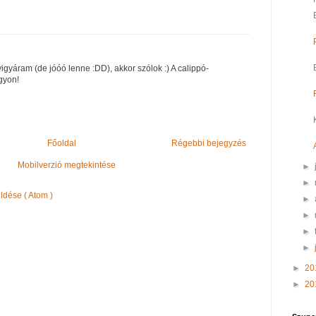
gyáram (de jóóó lenne :DD), akkor szólok :) A calippó-
gyon!
Főoldal
Régebbi bejegyzés
Mobilverzió megtekintése
►
►
dése ( Atom )
►
►
►
►
►
20
►
20