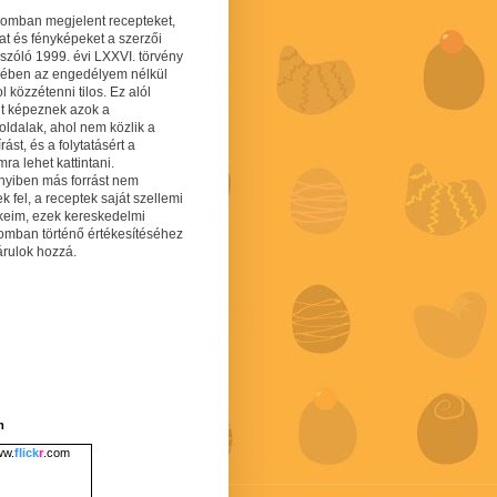
gomban megjelent recepteket,
at és fényképeket a szerzői
 szóló 1999. évi LXXVI. törvény
mében az engedélyem nélkül
 közzétenni tilos. Ez alól
lt képeznek azok a
oldalak, ahol nem közlik a
írást, és a folytatásért a
ra lehet kattintani.
yiben más forrást nem
ek fel, a receptek saját szellemi
keim, ezek kereskedelmi
lomban történő értékesítéséhez
árulok hozzá.
m
w.
flick
r
.com