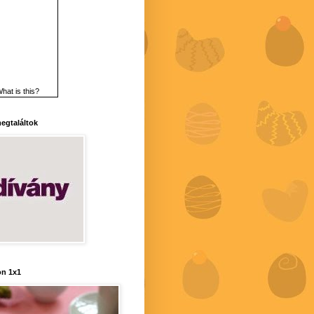
hat is this?
 megtaláltok
n 1x1