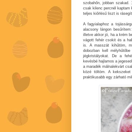
szobahőn, jobban szakad. 
csak kilenc percnél kaptam ki
teljes kiőrlésű liszt is ráseg
A fagyialaphoz a tojássárgá
alacsony lángon besűrítem:
illetve akkor jó, ha a krém 
vágott fehér csokit és a ha
is. A masszát kihűtöm, m
dobozban kell mélyhűtőbe 
jégkristályokat. De a feh
kevésbé hajlamos a jegesedé
a maradék málnalekvárt csa
közé töltöm. A kekszeket
praktikusabb egy zárható mi