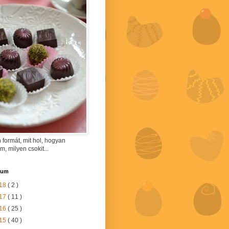
 formát, mit hol, hogyan
am, milyen csokit...
vum
18
( 2 )
17
( 11 )
16
( 25 )
15
( 40 )