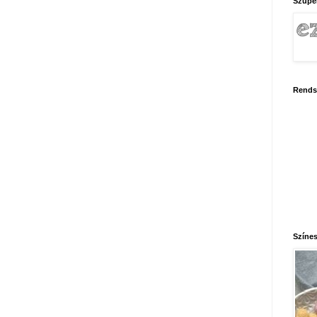
Szupe
Rends
Színes