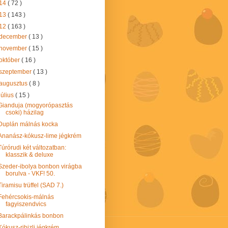
14
( 72 )
13
( 143 )
12
( 163 )
december
( 13 )
november
( 15 )
október
( 16 )
szeptember
( 13 )
augusztus
( 8 )
július
( 15 )
Gianduja (mogyorópasztás
csoki) házilag
Duplán málnás kocka
Ananász-kókusz-lime jégkrém
Túrórudi két változatban:
klasszik & deluxe
Szeder-ibolya bonbon virágba
borulva - VKF! 50.
Tiramisu trüffel (SAD 7.)
Fehércsokis-málnás
fagyiszendvics
Barackpálinkás bonbon
Kókusz-ribizli jégkrém