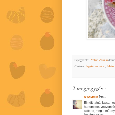
Bejegyezte:
Praliné Zsuzsi
dátu
Címkék:
fagyiszendvics
,
fehér
2 megjegyzés :
NYAMMM
írta...
Elindíthatnál lassan 
hanem megvegyem és 
calippo, meg a műanya
ízvilágú ez is!:)