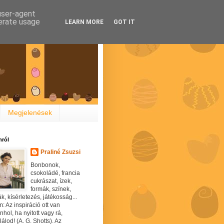
 user-agent
nerate usage
LEARN MORE
GOT IT
Megjelenések
ról
Praliné Zsuzsi
Bonbonok,
csokoládé, francia
cukrászat, ízek,
formák, színek,
ák, kísérletezés, játékosság...
: Az inspiráció ott van
hol, ha nyitott vagy rá,
álod! (A. G. Shotts). Az