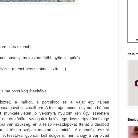
W
letve ízlés szerint)
Itt is
y más savanykás lekvár/sűrűbb gyümölcspüré)
lyliszt (mehet persze sima liszttel is)
y sima porcukor) átszitálva
isztet, a mákot, a porcukrot és a vajat egy tálban
ássárgával összeállítom. A tésztagombócot egy órára hűtőbe
tt munkafelületen jó vékonyra nyújtom (én úgy szeretem
7 cm-es köröket szaggatok belőle egy desszertgyűrűvel vagy
Bonbo
bra van szükség, én a felső kekszlapokat (tehát 6 darabot)
em, a tészta szépen megtartja a mintát. A maradék tésztát
. A tésztával gyorsan kell dolgozni, mert ahogy a vaj olvad