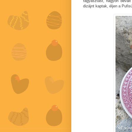
fagyasztást, nagyon bevált
dizájnt kaptak, éljen a Pufisü