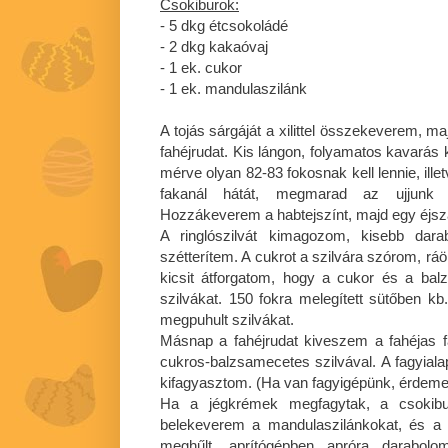
Csokiburok:
- 5 dkg étcsokoládé
- 2 dkg kakaóvaj
- 1 ek. cukor
- 1 ek. mandulaszilánk
A tojás sárgáját a xilittel összekeverem, ma
fahéjrudat. Kis lángon, folyamatos kavar
mérve olyan 82-83 fokosnak kell lennie, ill
fakanál hátát, megmarad az ujjunk 
Hozzákeverem a habtejszínt, majd egy éjs
A ringlószilvát kimagozom, kisebb dara
szétterítem. A cukrot a szilvára szórom, r
kicsit átforgatom, hogy a cukor és a ba
szilvákat. 150 fokra melegített sütőben k
megpuhult szilvákat.
Másnap a fahéjrudat kiveszem a fahéjas f
cukros-balzsamecetes szilvával. A fagyia
kifagyasztom. (Ha van fagyigépünk, érdemes
Ha a jégkrémek megfagytak, a csokibur
belekeverem a mandulaszilánkokat, és a 
meghűlt, aprítógépben apróra darabol