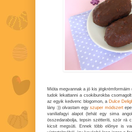
Mióta megvannak a jó kis jégkrémformáim 
tudok lekattanni a csokiburokba csomagolt
az egyik kedvenc blogomon, a
Dulce Delig
lány :)) olvastam egy
szuper módszert
eper
vaníliafagyi alapot (tehát egy sima ango
összedarabolja, tepsin szétteríti, szór rá
kicsit megsüti. Ennek több előnye is v