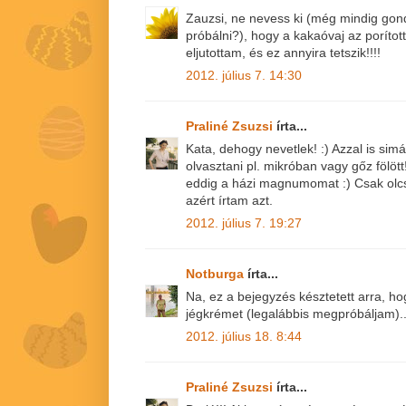
Zauzsi, ne nevess ki (még mindig gon
próbálni?), hogy a kakaóvaj az porítot
eljutottam, és ez annyira tetszik!!!!
2012. július 7. 14:30
Praliné Zsuzsi
írta...
Kata, dehogy nevetlek! :) Azzal is s
olvasztani pl. mikróban vagy gőz fölött
eddig a házi magnumomat :) Csak olcsó
azért írtam azt.
2012. július 7. 19:27
Notburga
írta...
Na, ez a bejegyzés késztetett arra, hog
jégkrémet (legalábbis megpróbáljam)...
2012. július 18. 8:44
Praliné Zsuzsi
írta...