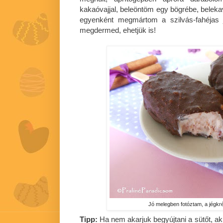
kakaóvajjal, beleöntöm egy bögrébe, beleka
egyenként megmártom a szilvás-fahéjas 
megdermed, ehetjük is!
Jó melegben fotóztam, a jégkré
Tipp:
Ha nem akarjuk begyújtani a sütőt, ak