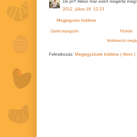
De jó!!! Akkor már ezért megérte megír
2012. július 18. 12:23
Megjegyzés küldése
Újabb bejegyzés
Főoldal
Mobilverzió megt
Feliratkozás:
Megjegyzések küldése ( Atom )