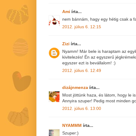
Ami
írta...
nem bánnám, hagy egy hétig csak a f
2012. július 6. 12:15
Zizi
írta...
Nyamm! Már bele is haraptam az egyikb
kivitelezés! Én az egyszerű jégkrémek
egyszer ezt is bevállalom! :)
2012. július 6. 12:49
dizájnmenza
írta...
Most jöttünk haza, és látom, hogy le is
Annyira szuper! Pedig most minden gon
2012. július 6. 13:00
NYAMMM
írta...
Szuper:)