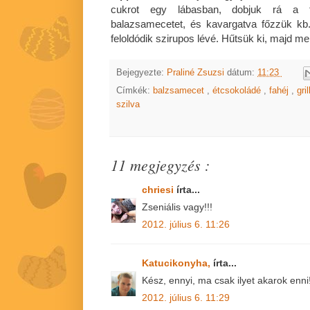
cukrot egy lábasban, dobjuk rá a fel
balazsamecetet, és kavargatva főzzük kb
feloldódik szirupos lévé. Hűtsük ki, majd me
Bejegyezte:
Praliné Zsuzsi
dátum:
11:23
Címkék:
balzsamecet
,
étcsokoládé
,
fahéj
,
gri
szilva
11 megjegyzés :
chriesi
írta...
Zseniális vagy!!!
2012. július 6. 11:26
Katucikonyha,
írta...
Kész, ennyi, ma csak ilyet akarok enni
2012. július 6. 11:29