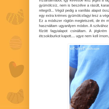
víztartalmából, így kevésbé lesz jeges a fa
gyümölcsíz, nem is beszélve a rásült, kara
rétegről... Végül pedig a vaníliás alapot ö
egy extra krémes gyümölcsfagyi lesz a vé
Ez a módszer rögtön megtetszett, de én m
használtam ugyanilyen módon. A szilvához
főzött fagyialapot csináltam. A jégkrém
étcsokiburkot kapott.... ugye nem kell írnom, 