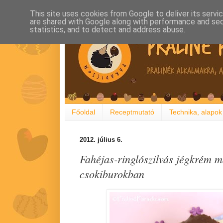
This site uses cookies from Google to deliver its servi
are shared with Google along with performance and secu
statistics, and to detect and address abuse.
Főoldal
Receptmutató
Technika, alapok
2012. július 6.
Fahéjas-ringlószilvás jégkrém m
csokiburokban