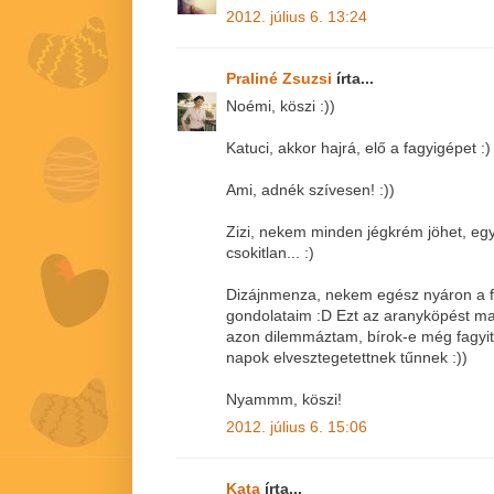
2012. július 6. 13:24
Praliné Zsuzsi
írta...
Noémi, köszi :))
Katuci, akkor hajrá, elő a fagyigépet :)
Ami, adnék szívesen! :))
Zizi, nekem minden jégkrém jöhet, egys
csokitlan... :)
Dizájnmenza, nekem egész nyáron a fa
gondolataim :D Ezt az aranyköpést m
azon dilemmáztam, bírok-e még fagyit en
napok elvesztegetettnek tűnnek :))
Nyammm, köszi!
2012. július 6. 15:06
Kata
írta...