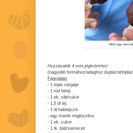
Mert egy nem elé
Hozzávalók 4 mini jégkrémhez:
(nagyobb formához/adaghoz duplázni/tripláz
Fagyialap:
- 1 tojás sárgája
- 1 rúd fahéj
- 1 ek. xilit/cukor
- 1,5 dl tej
- 1 dl habtejszín
- egy marék ringlószilva
- 1 ek. cukor
- 1 tk. balzsamecet