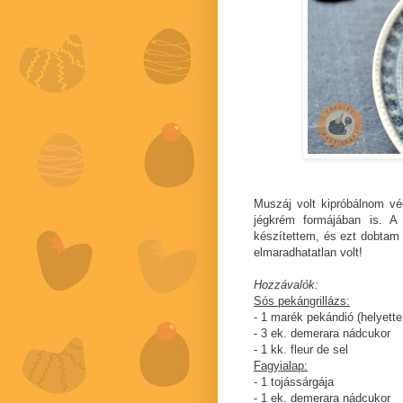
Muszáj volt kipróbálnom v
jégkrém formájában is. A k
készítettem, és ezt dobtam 
elmaradhatatlan volt!
Hozzávalók:
Sós pekángrillázs:
- 1 marék pekándió (helyette
- 3 ek. demerara nádcukor
- 1 kk. fleur de sel
Fagyialap:
- 1 tojássárgája
- 1 ek. demerara nádcukor