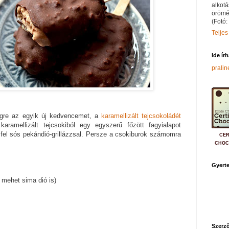
alkotá
örömé
(Fotó:
Teljes
Ide ír
prali
égre az egyik új kedvencemet, a
karamellizált tejcsokoládét
aramellizált tejcsokiból egy egyszerű főzött fagyialapot
fel sós pekándió-grillázzsal. Persze a csokiburok számomra
CER
CHOC
Gyerte
 mehet sima dió is)
Szerző