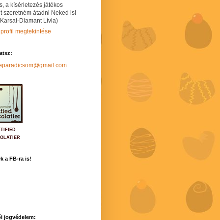
s, a kísérletezés játékos
t szeretném átadni Neked is!
 Karsai-Diamant Lívia)
 profil megtekintése
hatsz:
neparadicsom@gmail.com
TIFIED
OLATIER
k a FB-ra is!
i jogvédelem: