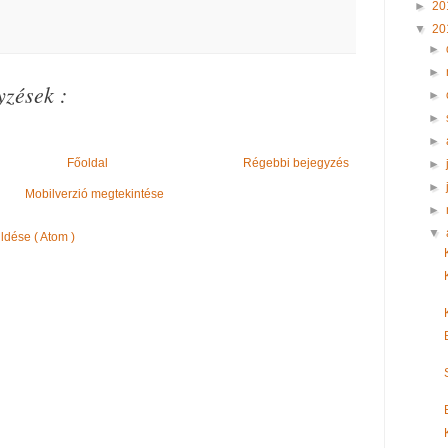
►
20
▼
20
►
►
zések :
►
►
►
Főoldal
Régebbi bejegyzés
►
►
Mobilverzió megtekintése
►
▼
dése ( Atom )