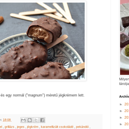
Milyen
tárolj
 és egy normál ("magnum") méretű jégkrémem lett.
Archí
►
20
►
20
►
20
m:
18:08
►
20
sel
,
grillázs
,
jeges
,
jégkrém
,
karamellizált csokoládé
,
pekándió
,