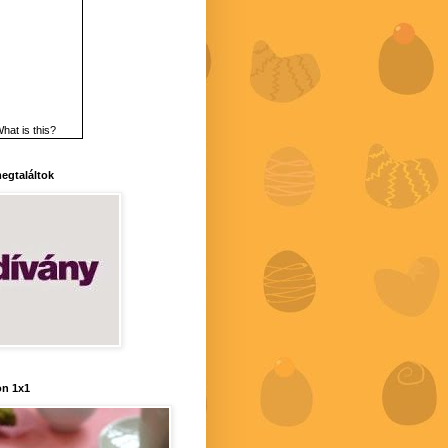
hat is this?
 megtaláltok
n 1x1