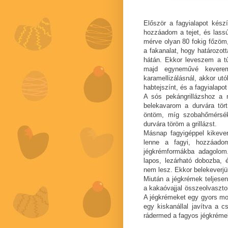
Először a fagyialapot kész
hozzáadom a tejet, és lass
mérve olyan 80 fokig főzöm,
a fakanalat, hogy határozot
hátán. Ekkor leveszem a tűz
majd egyneművé keverem
karamellizálásnál, akkor ut
habtejszínt, és a fagyialap
A sós pekángrillázshoz a n
belekavarom a durvára tört
öntöm, míg szobahőmérsékl
durvára töröm a grillázst.
Másnap fagyigéppel kikever
lenne a fagyi, hozzáadom
jégkrémformákba adagolom.
lapos, lezárható dobozba, é
nem lesz. Ekkor belekeverjü
Miután a jégkrémek teljesen
a kakaóvajjal összeolvaszt
A jégkrémeket egy gyors mo
egy kiskanállal javítva a c
rádermed a fagyos jégkréme