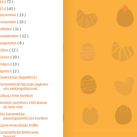
14
( 72 )
13
( 143 )
december
( 13 )
november
( 10 )
október
( 11 )
szeptember
( 12 )
augusztus
( 8 )
július
( 12 )
június
( 10 )
május
( 13 )
április
( 12 )
Kávészirup (fagyikhoz)
Karamellizált tejcsoki jégkrém
sós pekángrillázzsal
Kókusz-lime bonbon
Bonbon jázminos zöld teával
és lime-mal
Sós karamellás-
passiógyümölcsös bonbon
Epres-levendulás trüffel
Karamellizált fehércsoki
fagylalt