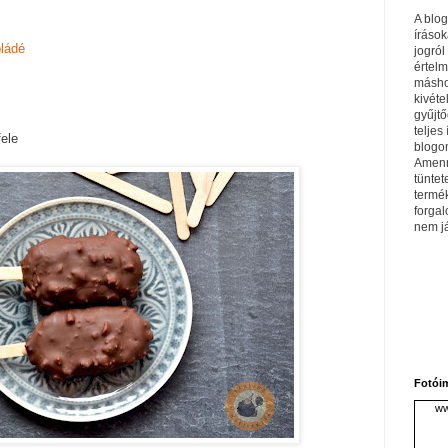
A blo
írások
oládé
jogról
értel
máshol
kivéte
gyűjtő
teljes 
fele
blogom
Amenn
tüntet
termé
forga
nem j
Fotói
ww