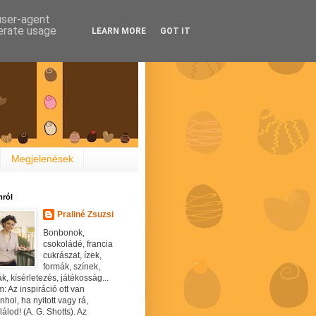
 user-agent
nerate usage
LEARN MORE
GOT IT
Megjelenések
ról
Praliné Zsuzsi
Bonbonok,
csokoládé, francia
cukrászat, ízek,
formák, színek,
ák, kísérletezés, játékosság...
: Az inspiráció ott van
hol, ha nyitott vagy rá,
álod! (A. G. Shotts). Az