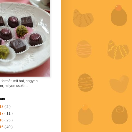
 formát, mit hol, hogyan
am, milyen csokit...
vum
18
( 2 )
17
( 11 )
16
( 25 )
15
( 40 )