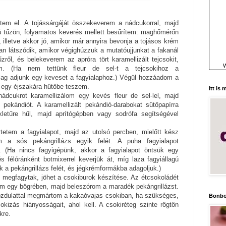
ítem el. A tojássárgáját összekeverem a nádcukorral, majd
ú tűzön, folyamatos keverés mellett besűrítem: maghőmérőn
 illetve akkor jó, amikor már annyira bevonja a tojásos krém
tan látszódik, amikor végighúzzuk a mutatóujjunkat a fakanál
ről, és belekeverem az apróra tört karamellizált tejcsokit,
W
. (Ha nem tettünk fleur de sel-t a tejcsokihoz a
ólag adjunk egy keveset a fagyialaphoz.) Végül hozzáadom a
ot egy éjszakára hűtőbe teszem.
Itt is
ádcukrot karamellizálom egy kevés fleur de sel-lel, majd
 pekándiót. A karamellizált pekándió-darabokat sütőpapírra
etűre hűl, majd aprítógépben vagy sodrófa segítségével
tetem a fagyialapot, majd az utolsó percben, mielőtt kész
 a sós pekángrillázs egyik felét. A puha fagyialapot
 (Ha nincs fagyigépünk, akkor a fagyialapot öntsük egy
s félóránként botmixerrel keverjük át, míg laza fagyiállagú
k a pekángrillázs felét, és jégkrémformákba adagoljuk.)
 megfagytak, jöhet a csokiburok készítése. Az étcsokoládét
om egy bögrében, majd beleszórom a maradék pekángrillázst.
zdulattal megmártom a kakaóvajas csokiban, ha szükséges,
Bonbo
sokizás hiányosságait, ahol kell. A csokiréteg szinte rögtön
kre.