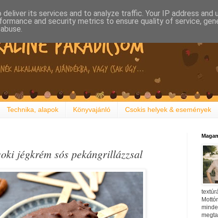
deliver its services and to analyze traffic. Your IP address and
formance and security metrics to ensure quality of service, ge
 abuse.
Technika, alapok
Könyvajánló
Csokis helyek & események
Magam
soki jégkrém sós pekángrillázzsal
textúr
Mottóm
minden
megtal