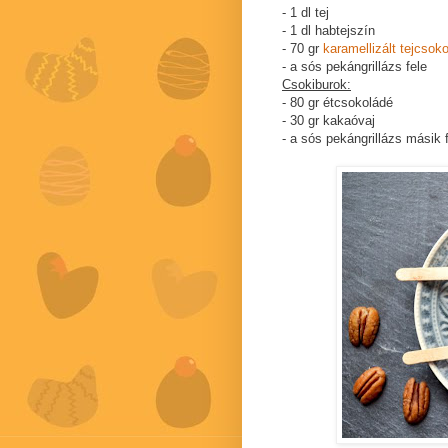
- 1 dl tej
- 1 dl habtejszín
- 70 gr
karamellizált tejcsok
- a sós pekángrillázs fele
Csokiburok:
- 80 gr étcsokoládé
- 30 gr kakaóvaj
- a sós pekángrillázs másik 