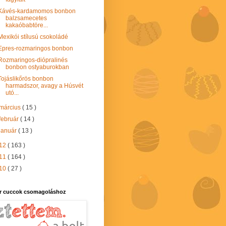
Kávés-kardamomos bonbon
balzsamecetes
kakaóbabtöre...
Mexikói stílusú csokoládé
Epres-rozmaringos bonbon
Rozmaringos-diópralinés
bonbon ostyaburokban
Tojáslikőrös bonbon
harmadszor, avagy a Húsvét
utó...
március
( 15 )
február
( 14 )
január
( 13 )
12
( 163 )
11
( 164 )
10
( 27 )
r cuccok csomagoláshoz