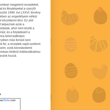
gomban megjelent recepteket,
at és fényképeket a szerzői
 szóló 1999. évi LXXVI. törvény
mében az engedélyem nélkül
 közzétenni tilos. Ez alól
lt képeznek azok a
oldalak, ahol nem közlik a
írást, és a folytatásért a
ra lehet kattintani.
yiben más forrást nem
ek fel, a receptek saját szellemi
keim, ezek kereskedelmi
lomban történő értékesítéséhez
árulok hozzá.
m
w.
flick
r
.com