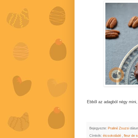
Ebből az adagból négy mini,
Bejegyezte:
Praliné Zsuzsi
dátu
Címkék:
étcsokoládé
,
fleur de 