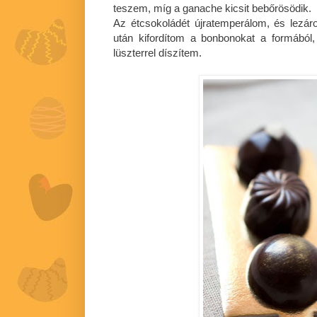
teszem, míg a ganache kicsit bebőrösödik.
Az étcsokoládét újratemperálom, és lezár
után kifordítom a bonbonokat a formából
lüszterrel díszítem.