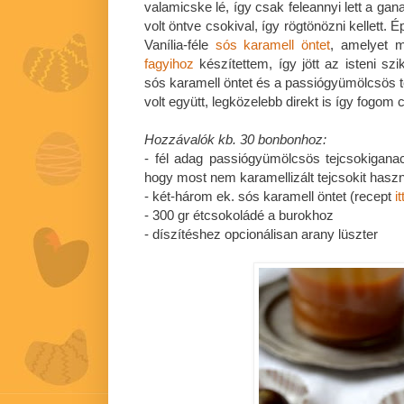
valamicske lé, így csak feleannyi lett a ga
volt öntve csokival, így rögtönözni kellett.
Vanília-féle
sós karamell öntet
, amelyet
fagyihoz
készítettem, így jött az isteni sz
sós karamell öntet és a passiógyümölcsös 
volt együtt, legközelebb direkt is így fogom c
Hozzávalók kb. 30 bonbonhoz:
- fél adag passiógyümölcsös tejcsokigana
hogy most nem karamellizált tejcsokit hasz
- két-három ek. sós karamell öntet (recept
it
- 300 gr étcsokoládé a burokhoz
- díszítéshez opcionálisan arany lüszter