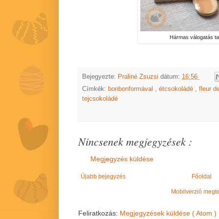
Hármas válogatás tag
Bejegyezte:
Praliné Zsuzsi
dátum:
16:56
Címkék:
bonbonformával
,
étcsokoládé
,
fleur d
tejcsokoládé
Nincsenek megjegyzések :
Megjegyzés küldése
Újabb bejegyzés
Főoldal
Mobilverzió megt
Feliratkozás:
Megjegyzések küldése ( Atom )