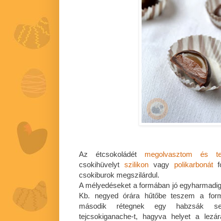
Az étcsokoládét
megolvasztom és te
csokihüvelyt
szilikon
vagy
polikarbonát
csokiburok megszilárdul.
A mélyedéseket a formában jó egyharmadig 
Kb. negyed órára hűtőbe teszem a form
második rétegnek egy habzsák seg
tejcsokiganache-t, hagyva helyet a lezá