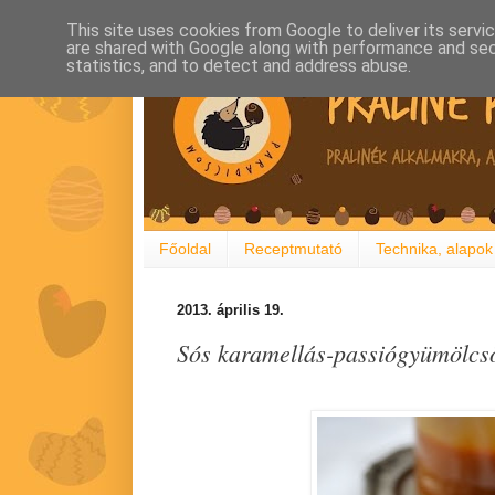
This site uses cookies from Google to deliver its servi
are shared with Google along with performance and secu
statistics, and to detect and address abuse.
Főoldal
Receptmutató
Technika, alapok
2013. április 19.
Sós karamellás-passiógyümölcs