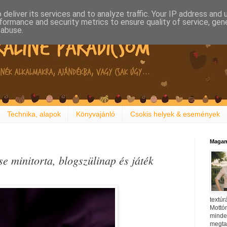
deliver its services and to analyze traffic. Your IP address and
formance and security metrics to ensure quality of service, ge
 abuse.
Technika, alapok
Könyvajánló
Csokis helyek & események
Magam
 minitorta, blogszülinap és játék
textúr
Mottóm
minden
megtal