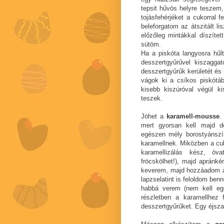
tepsit hűvös helyre teszem
tojásfehérjéket a cukorral 
beleforgatom az átszitált li
előzőleg mintákkal díszítet
sütöm.
Ha a piskóta langyosra hűl
desszertgyűrűvel kiszagga
desszertgyűrűk kerületét é
vágok ki a csíkos piskótáb
kisebb kiszúróval végül ki
teszek.
Jöhet a
karamell-mousse
.
mert gyorsan kell majd d
egészen mély borostyánszín
karamellnek. Miközben a cuko
karamellizálás kész, ó
fröcskölhet!), majd apránké
keverem, majd hozzáadom a s
lapzselatint is feloldom be
habbá verem (nem kell eg
részletben a karamellhez 
desszertgyűrűket. Egy éjsz