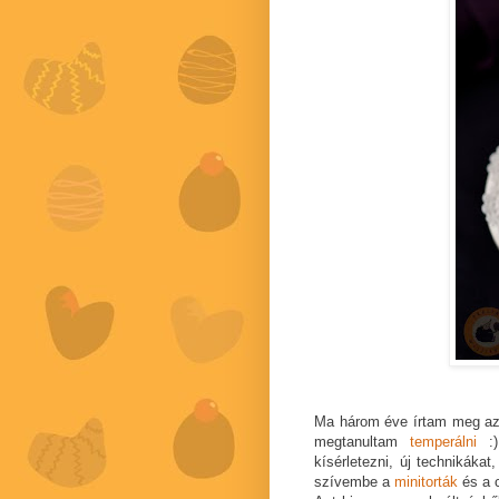
Ma három éve írtam meg a
megtanultam
temperálni
:)
kísérletezni, új technikáka
szívembe a
minitorták
és a c