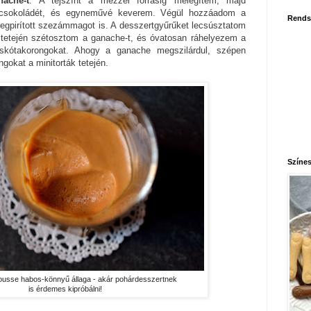
nache-t
. A tejszínt a mézzel forrásig melegítem, majd
étcsokoládét, és egyneművé keverem. Végül hozzáadom a
Rends
egpirított szezámmagot is. A desszertgyűrűket lecsúsztatom
ák tetején szétosztom a ganache-t, és óvatosan ráhelyezem a
piskótakorongokat. Ahogy a ganache megszilárdul, szépen
ngokat a minitorták tetején.
Színes
 mousse habos-könnyű állaga - akár pohárdesszertnek
is érdemes kipróbálni!