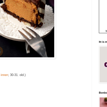
W
Itt is
t
innen
; 30-31. old.)
Bonbo