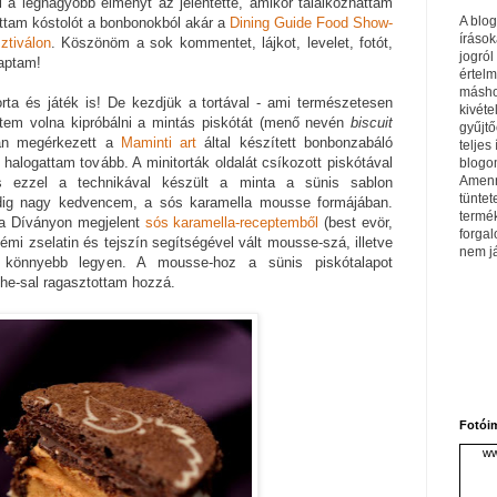
 a legnagyobb élményt az jelentette, amikor találkozhattam
A blo
attam kóstolót a bonbonokból akár a
Dining Guide Food Show-
írások
tiválon
. Köszönöm a sok kommentet, lájkot, levelet, fotót,
jogról
kaptam!
értel
máshol
rta és játék is! De kezdjük a tortával - ami természetesen
kivéte
ettem volna kipróbálni a mintás piskótát (menő nevén
biscuit
gyűjtő
tán megérkezett a
Maminti art
által készített bonbonzabáló
teljes 
halogattam tovább. A minitorták oldalát csíkozott piskótával
blogom
Amenn
is ezzel a technikával készült a minta a sünis sablon
tüntet
pedig nagy kedvencem, a sós karamella mousse formájában.
termé
 a Díványon megjelent
sós karamella-receptemből
(best evör,
forga
némi zselatin és tejszín segítségével vált mousse-szá, illetve
nem j
 könnyebb legyen. A mousse-hoz a sünis piskótalapot
e-sal ragasztottam hozzá.
Fotói
ww