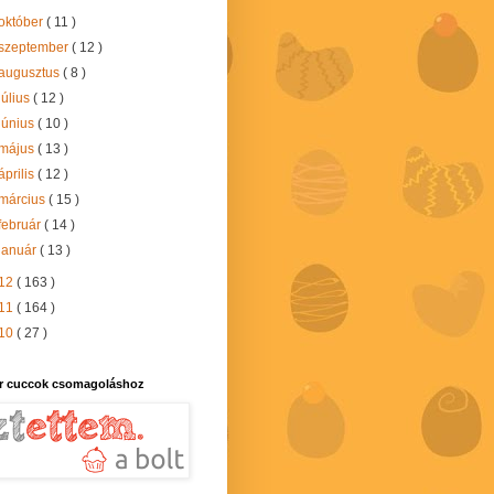
október
( 11 )
szeptember
( 12 )
augusztus
( 8 )
július
( 12 )
június
( 10 )
május
( 13 )
április
( 12 )
március
( 15 )
február
( 14 )
január
( 13 )
12
( 163 )
11
( 164 )
10
( 27 )
r cuccok csomagoláshoz