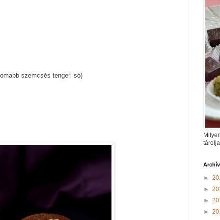
nomabb szemcsés tengeri só)
Milyen
tárolj
Archí
►
20
►
20
►
20
►
20