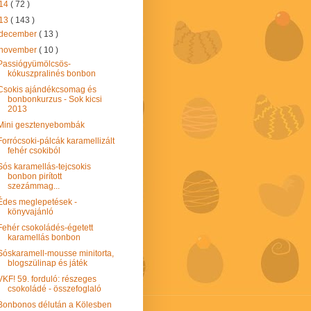
14
( 72 )
13
( 143 )
december
( 13 )
november
( 10 )
Passiógyümölcsös-
kókuszpralinés bonbon
Csokis ajándékcsomag és
bonbonkurzus - Sok kicsi
2013
Mini gesztenyebombák
Forrócsoki-pálcák karamellizált
fehér csokiból
Sós karamellás-tejcsokis
bonbon pirított
szezámmag...
Édes meglepetések -
könyvajánló
Fehér csokoládés-égetett
karamellás bonbon
Sóskaramell-mousse minitorta,
blogszülinap és játék
VKF! 59. forduló: részeges
csokoládé - összefoglaló
Bonbonos délután a Kölesben