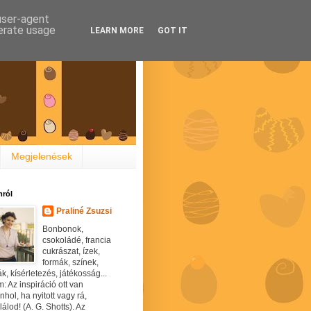
 user-agent
nerate usage
LEARN MORE
GOT IT
Megjelenések
ról
Praliné Zsuzsi
Bonbonok,
csokoládé, francia
cukrászat, ízek,
formák, színek,
ák, kísérletezés, játékosság...
: Az inspiráció ott van
hol, ha nyitott vagy rá,
álod! (A. G. Shotts). Az