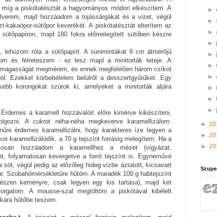
, míg a piskótatésztát a hagyományos módon elkészítem. A
►
felverem, majd hozzáadom a tojássárgákat és a vizet, végül
►
szt-kakaópor-sütőpor keverékét. A piskótatésztát elterítem az
►
t sütőpapíron, majd 180 fokra előmelegített sütőben készre
►
t, lehúzom róla a sütőpapírt. A sünimintákat 8 cm átmérőjű
►
tom és félreteszem - ez lesz majd a minitorták teteje. A
►
s magasságát megmérem, és ennek megfelelően három csíkot
►
ól. Ezekkel körbebélelem belülről a desszertgyűrűket. Egy
sebb korongokat szúrok ki, amelyeket a minitorták aljára
►
►
►
 Érdemes a karamell hozzávalóit előre kimérve kikészíteni,
olgozni. A cukrot néha-néha megkeverve karamellizálom:
►
20
űre érdemes karamellizálni, hogy karakteres íze legyen a
►
20
r karamellizálódik, a 70 g tejszínt forrásig melegítem. Ha a
►
20
vatosan hozzáadom a karamellhez a mézet (vigyázat,
nt, folyamatosan kevergetve a forró tejszínt is. Egyneművé
ót, végül pedig az előzőleg hideg vízbe áztatott, kicsavart
Szupe
nne. Szobahőmérsékletűre hűtöm. A maradék 100 g habtejszínt
észen keményre, csak legyen egy kis tartása), majd két
forgatom. A mousse-szal megtöltöm a piskótával kibélelt
akára hűtőbe teszem.