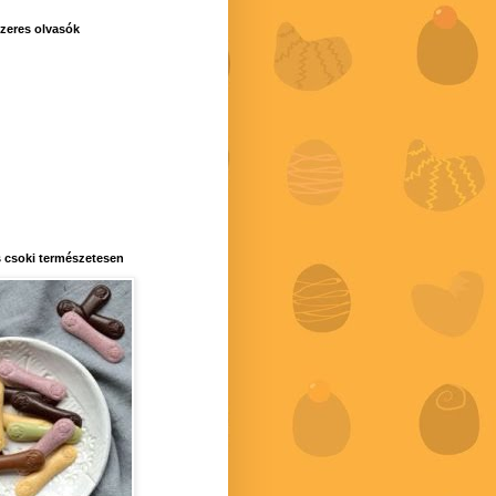
zeres olvasók
 csoki természetesen