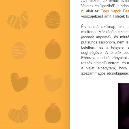
Azt hiszem, az elmúlt évből
Veletek és "igaziból" is adh
n
, akár az
Édes Napok Fesz
visszajelzést amit Tőletek 
És ha már szülinap, lesz to
minitorta. Már régóta szer
joconde imprimé
), és miu
pufisünös sablonom, nem is 
béleltem, és a tetejére 
segítségével. A töltelék 
Ehhez a kiinduló arányokat
tessék elhinni!) vettem, és 
a vajat elhagytam, hogy
szezámmagos étcsokiganach