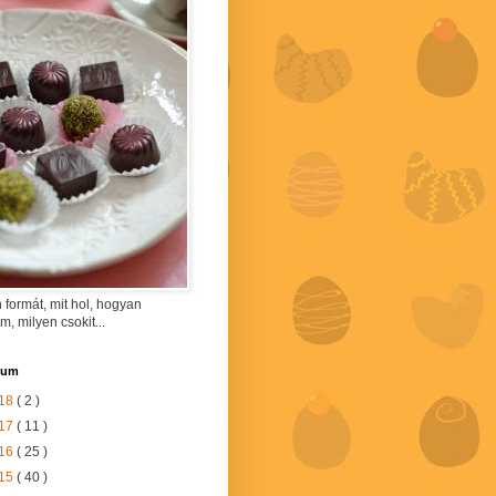
 formát, mit hol, hogyan
am, milyen csokit...
vum
18
( 2 )
17
( 11 )
16
( 25 )
15
( 40 )