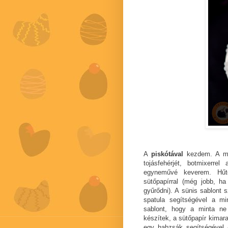
A
piskótával
kezdem. A min
tojásfehérjét, botmixerr
egyneművé keverem. Hűtő
sütőpapírral (még jobb, ha 
gyűrődni). A sünis sablont 
spatula segítségével a m
sablont, hogy a minta ne
készítek, a sütőpapír kimar
egy habzsák segítségével -