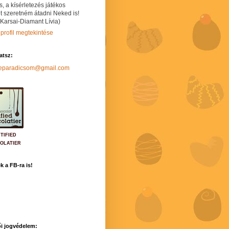
s, a kísérletezés játékos
t szeretném átadni Neked is!
 Karsai-Diamant Lívia)
 profil megtekintése
hatsz:
neparadicsom@gmail.com
TIFIED
OLATIER
k a FB-ra is!
i jogvédelem: