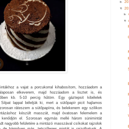
►
20
▼
20
►
▼
tákhoz a vajat a porcukorral kihabosítom, hozzáadom a
el alaposan elkeverem, majd hozzáadom a lisztet is, és
ben kb. 5-10 percig hűtöm. Egy gáztepsit kibélelek
Silpat lappal béleljük ki, mert a sütőpapír picit hajlamos
szorosan ráteszem a sütőpapírra, és belekenem egy szilikon
intázáshoz készült masszát, majd óvatosan felemelem a
 kenődjön el. Szorosan egymás mellé három sünimintát
adt nagyobb felületére a mintázó masszával csíkokat rajzolok
 de bármilyen más, tetszőleges mintát is rajzolhatunk. A