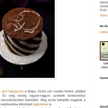
alkotá
örömé
(Fotó:
Teljes
Ide ír
prali
CER
CHOC
Gyerte
z
első bejegyzést
a blogra. Azóta sok minden történt, például
 És még mindig nagyon-nagyon szeretek bonbonokkal
t, ízkombinációkat kipróbálni. Meg azóta belopták magukat a
sokiburokba öltöztetett
jégkrémek
is.
Szerző