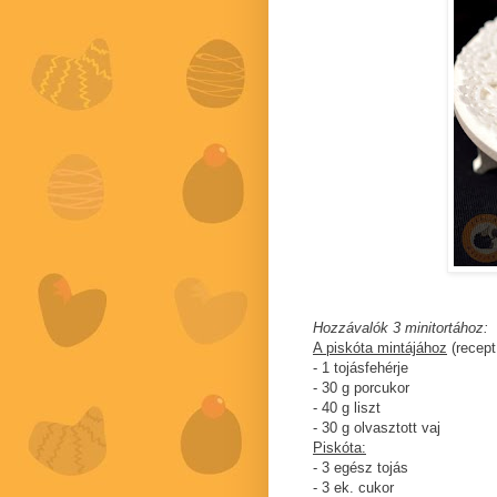
Hozzávalók 3 minitortához:
A piskóta mintájához
(recep
- 1 tojásfehérje
- 30 g porcukor
- 40 g liszt
- 30 g olvasztott vaj
Piskóta:
- 3 egész tojás
- 3 ek. cukor