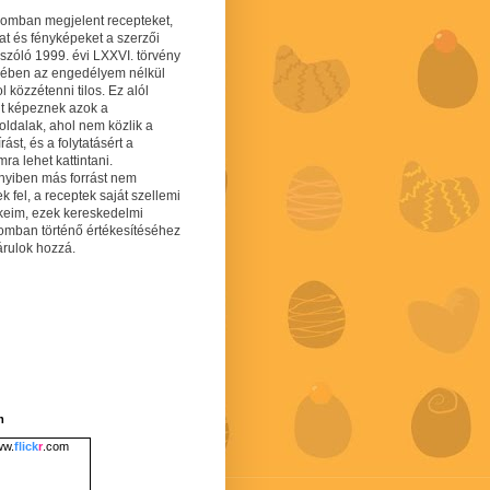
gomban megjelent recepteket,
at és fényképeket a szerzői
 szóló 1999. évi LXXVI. törvény
mében az engedélyem nélkül
 közzétenni tilos. Ez alól
lt képeznek azok a
oldalak, ahol nem közlik a
írást, és a folytatásért a
ra lehet kattintani.
yiben más forrást nem
ek fel, a receptek saját szellemi
keim, ezek kereskedelmi
lomban történő értékesítéséhez
árulok hozzá.
m
w.
flick
r
.com