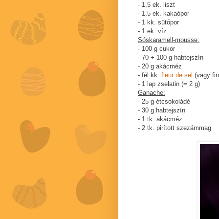
- 1,5 ek. liszt
- 1,5 ek. kakaópor
- 1 kk. sütőpor
- 1 ek. víz
Sóskaramell-mousse:
- 100 g cukor
- 70 + 100 g habtejszín
- 20 g akácméz
- fél kk.
fleur de sel
(vagy fi
- 1 lap zselatin (= 2 g)
Ganache:
- 25 g étcsokoládé
- 30 g habtejszín
- 1 tk. akácméz
- 2 tk. pirított szezámmag