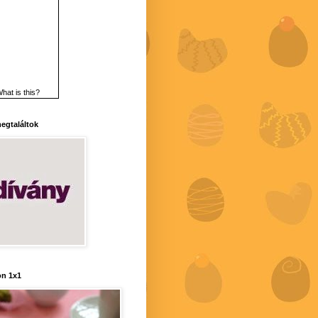
hat is this?
 megtaláltok
n 1x1