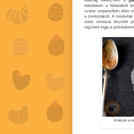
Másnap elkészítem a
ga
beledobom a feldarabolt 
száraz serpenyőben előre m
a minitortákról. A minitort
sünis mintával díszített 
rögzíteni fogja a piskótakoro
Itt látszik a