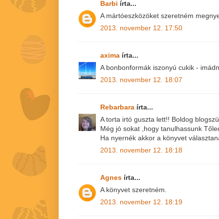
Barbi
írta...
A mártóeszközöket szeretném megnyer
2013. november 12. 17:50
axima
írta...
A bonbonformák iszonyú cukik - imádn
2013. november 12. 18:07
Rebarbara
írta...
A torta irtó guszta lett!! Boldog blogszü
Még jó sokat ,hogy tanulhassunk Tőled
Ha nyernék akkor a könyvet választan
2013. november 12. 18:18
Agnes
írta...
A könyvet szeretném.
2013. november 12. 18:19