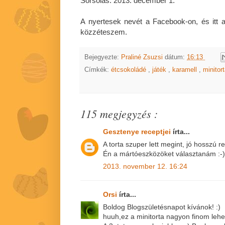
Sorsolás: 2013. december 1.
A nyertesek nevét a Facebook-on, és itt a 
közzéteszem.
Bejegyezte:
Praliné Zsuzsi
dátum:
16:13
Címkék:
étcsokoládé
,
játék
,
karamell
,
minitor
115 megjegyzés :
Gesztenye receptjei
írta...
A torta szuper lett megint, jó hosszú re
Én a mártóeszközöket választanám :-)
2013. november 12. 16:24
Orsi
írta...
Boldog Blogszületésnapot kívánok! :)
huuh,ez a minitorta nagyon finom lehet