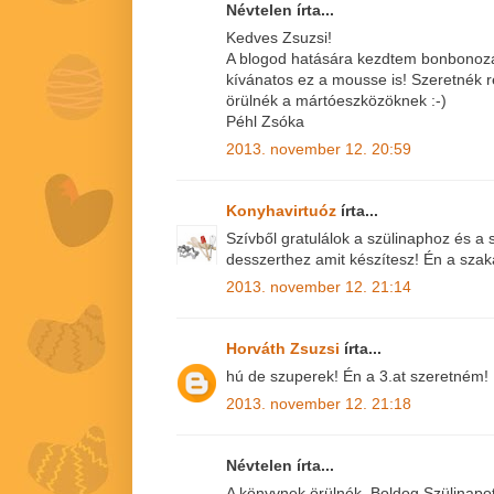
Névtelen írta...
Kedves Zsuzsi!
A blogod hatására kezdtem bonbonozá
kívánatos ez a mousse is! Szeretnék r
örülnék a mártóeszközöknek :-)
Péhl Zsóka
2013. november 12. 20:59
Konyhavirtuóz
írta...
Szívből gratulálok a szülinaphoz és 
desszerthez amit készítesz! Én a sza
2013. november 12. 21:14
Horváth Zsuzsi
írta...
hú de szuperek! Én a 3.at szeretném! 
2013. november 12. 21:18
Névtelen írta...
A könyvnek örülnék. Boldog Szülinapo