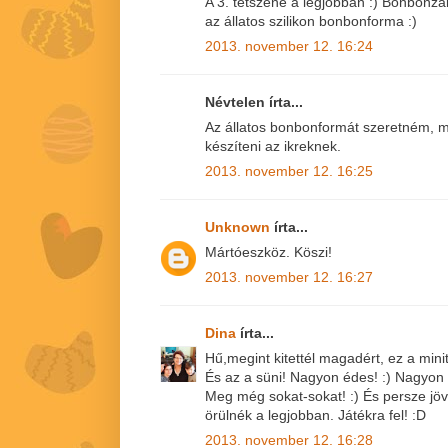
A 3. tetszene a legjobban :) Bonbonza
az állatos szilikon bonbonforma :)
2013. november 12. 16:24
Névtelen írta...
Az állatos bonbonformát szeretném, m
készíteni az ikreknek.
2013. november 12. 16:25
Unknown
írta...
Mártóeszköz. Köszi!
2013. november 12. 16:27
Dina
írta...
Hű,megint kitettél magadért, ez a minito
És az a süni! Nagyon édes! :) Nagyon 
Meg még sokat-sokat! :) És persze jövö
örülnék a legjobban. Játékra fel! :D
2013. november 12. 16:28