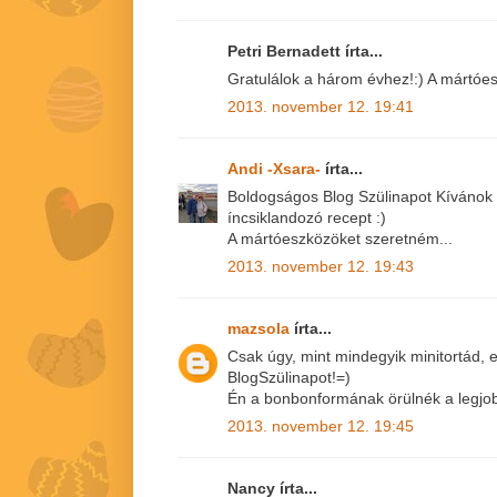
Petri Bernadett írta...
Gratulálok a három évhez!:) A mártóe
2013. november 12. 19:41
Andi -Xsara-
írta...
Boldogságos Blog Szülinapot Kívánok
íncsiklandozó recept :)
A mártóeszközöket szeretném...
2013. november 12. 19:43
mazsola
írta...
Csak úgy, mint mindegyik minitortád, 
BlogSzülinapot!=)
Én a bonbonformának örülnék a legjob
2013. november 12. 19:45
Nancy írta...