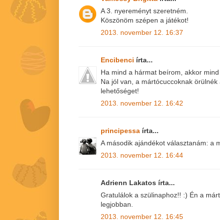
A 3. nyereményt szeretném.
Köszönöm szépen a játékot!
2013. november 12. 16:37
Encibenci
írta...
Ha mind a hármat beírom, akkor mind
Na jól van, a mártócuccoknak örülnék
lehetőséget!
2013. november 12. 16:42
principessa
írta...
A második ajándékot választanám: a m
2013. november 12. 16:44
Adrienn Lakatos írta...
Gratulálok a szülinaphoz!! :) Én a má
legjobban.
2013. november 12. 16:45