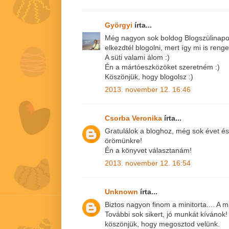
Györgyi
írta...
Még nagyon sok boldog Blogszülinapot
elkezdtél blogolni, mert így mi is reng
A süti valami álom :)
Én a mártóeszközöket szeretném :)
Köszönjük, hogy blogolsz :)
2013. november 12. 16:46
Csorba Veronika
írta...
Gratulálok a bloghoz, még sok évet és 
örömünkre!
Én a könyvet választanám!
2013. november 12. 16:54
Unknown
írta...
Biztos nagyon finom a minitorta.... A
További sok sikert, jó munkát kívánok!
köszönjük, hogy megosztod velünk.