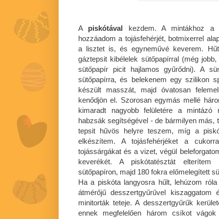
A
piskótával
kezdem. A mintákhoz a va
hozzáadom a tojásfehérjét, botmixerrel a
a lisztet is, és egyneművé keverem. Hű
gáztepsit kibélelek sütőpapírral (még jobb, 
sütőpapír picit hajlamos gyűrődni). A s
sütőpapírra, és belekenem egy szilikon s
készült masszát, majd óvatosan feleme
kenődjön el. Szorosan egymás mellé három
kimaradt nagyobb felületére a mintázó 
habzsák segítségével - de bármilyen más, te
tepsit hűvös helyre teszem, míg a pis
elkészítem. A tojásfehérjéket a cukor
tojássárgákat és a vizet, végül beleforgatom
keverékét. A piskótatésztát elterítem 
sütőpapíron, majd 180 fokra előmelegített 
Ha a piskóta langyosra hűlt, lehúzom róla
átmérőjű desszertgyűrűvel kiszaggatom 
minitorták teteje. A desszertgyűrűk ker
ennek megfelelően három csíkot vágok 