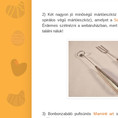
2) Két nagyon jó minőségű mártóeszköz 
spirálos végű mártóeszköz), amelyet a
Sü
Érdemes szétnézni a webáruházban, mert
találni náluk!
3) Bonbonzabáló pufisünös
Maminti art
sz