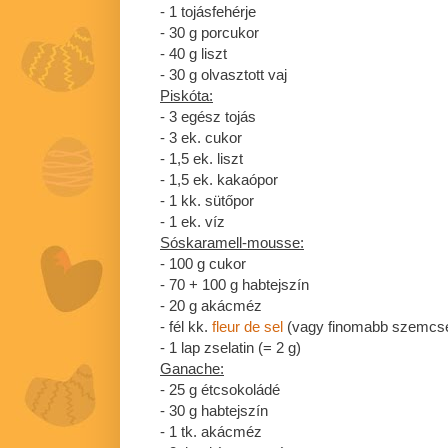
- 1 tojásfehérje
- 30 g porcukor
- 40 g liszt
- 30 g olvasztott vaj
Piskóta:
- 3 egész tojás
- 3 ek. cukor
- 1,5 ek. liszt
- 1,5 ek. kakaópor
- 1 kk. sütőpor
- 1 ek. víz
Sóskaramell-mousse:
- 100 g cukor
- 70 + 100 g habtejszín
- 20 g akácméz
- fél kk.
fleur de sel
(vagy finomabb szemcsés
- 1 lap zselatin (= 2 g)
Ganache:
- 25 g étcsokoládé
- 30 g habtejszín
- 1 tk. akácméz