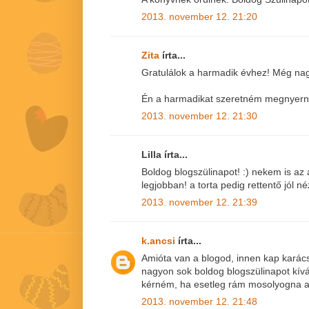
2013. november 12. 21:20
Zita
írta...
Gratulálok a harmadik évhez! Még nag
Én a harmadikat szeretném megnyerni!
2013. november 12. 21:30
Lilla írta...
Boldog blogszülinapot! :) nekem is az
legjobban! a torta pedig rettentő jól né
2013. november 12. 21:39
k.ancsi
írta...
Amióta van a blogod, innen kap karács
nagyon sok boldog blogszülinapot kív
kérném, ha esetleg rám mosolyogna a
2013. november 12. 21:48