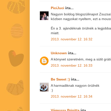
PiciJuci
írta...
Nagyon boldog blogszülinapot Zsuzsa!!
közben nagyokat nyeltem, ezt a mousset 
Én a 3. ajándéknak örülnék a legjobba
miatt.
2013. november 12. 16:32
Unknown
írta...
A könyvet szeretném, meg a sütit gráti
2013. november 12. 16:33
Be Sweet :)
írta...
A harmadiknak nagyon örülnék
:)
2013. november 12. 16:34
Vámossy Brigitta
írta...