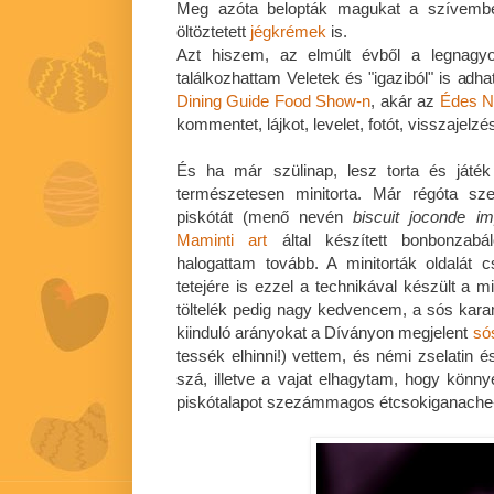
Meg azóta belopták magukat a szívem
öltöztetett
jégkrémek
is.
Azt hiszem, az elmúlt évből a legnagyo
találkozhattam Veletek és "igaziból" is adh
Dining Guide Food Show-n
, akár az
Édes N
kommentet, lájkot, levelet, fotót, visszajelz
És ha már szülinap, lesz torta és játék
természetesen minitorta. Már régóta sze
piskótát (menő nevén
biscuit joconde i
Maminti art
által készített bonbonzab
halogattam tovább. A minitorták oldalát c
tetejére is ezzel a technikával készült a m
töltelék pedig nagy kedvencem, a sós kar
kiinduló arányokat a Díványon megjelent
só
tessék elhinni!) vettem, és némi zselatin é
szá, illetve a vajat elhagytam, hogy kön
piskótalapot szezámmagos étcsokiganache-