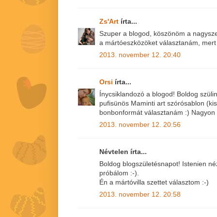
Zs'Art
írta...
Szuper a blogod, köszönöm a nagyszerű
a mártóeszközöket választanám, mert 
2013. november 12. 20:40
Orsi
írta...
Ínycsiklandozó a blogod! Boldog szül
pufisünös Maminti art szórósablon (kis
bonbonformát választanám :) Nagyon c
2013. november 12. 20:56
Névtelen írta...
Boldog blogszületésnapot! Istenien néz 
próbálom :-).
Én a mártóvilla szettet választom :-)
2013. november 12. 20:58