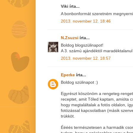
Viki írta...
A bonbonformát szeretném megnyerni!
2013. november 12. 18:46
N.Zsuzsi
írta...
Boldog blogszülinapot!
A 3. számú ajándéktól maradéktalanul 
2013. november 12. 18:57
Eperke
írta...
Boldog szülinapot :)
Egyrészt köszönöm a rengeteg-rengete
receptet, amit Tőled kaptam, amióta 
hogy megtaláltalak a fotós oldalon, íg
fotózással kapcsolatban (másik szenve
trükköt.
Éééés természetesen a harmadik csom