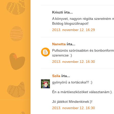
Kriszti írta...
A könyvet, nagyon régóta szeretném m
Boldog blogszülinapot!
2013. november 12. 16:29
Nanetta
írta...
Pufisünös szórósablon és bonbonfor
szerencse :)
2013. november 12. 16:30
Szila
írta...
gyönyörű a tortácska!!! :)
Én a mártóeszközöket választanám:).
Jó játékot Mindenkinek:)!
2013. november 12. 16:30