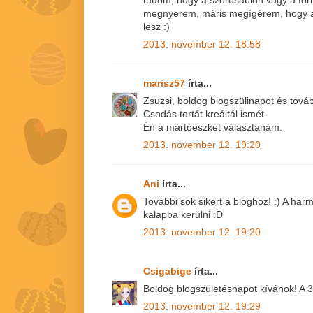
tudom, hogy a szórósablon vagy a for
megnyerem, máris megígérem, hogy a
lesz :)
2013. november 12. 18:58
marisz57
írta...
Zsuzsi, boldog blogszülinapot és továb
Csodás tortát kreáltál ismét.
Én a mártóeszket választanám.
2013. november 12. 19:20
Ani
írta...
További sok sikert a bloghoz! :) A ha
kalapba kerülni :D
2013. november 12. 19:20
Csigabige
írta...
Boldog blogszületésnapot kívánok! A 3
2013. november 12. 19:29