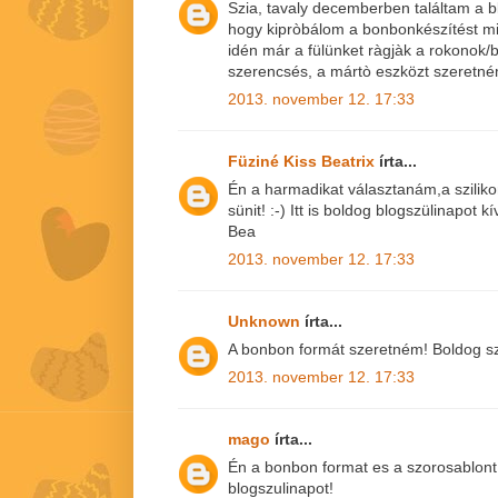
Szia, tavaly decemberben találtam a 
hogy kipròbálom a bonbonkészítést min
idén már a fülünket ràgjàk a rokonok/b
szerencsés, a mártò eszközt szeretné
2013. november 12. 17:33
Füziné Kiss Beatrix
írta...
Én a harmadikat választanám,a szilik
sünit! :-) Itt is boldog blogszülinapot k
Bea
2013. november 12. 17:33
Unknown
írta...
A bonbon formát szeretném! Boldog sz
2013. november 12. 17:33
mago
írta...
Én a bonbon format es a szorosablon
blogszulinapot!