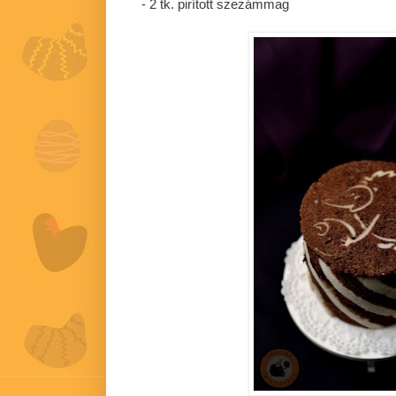
- 2 tk. pirított szezámmag