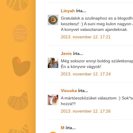
Linyah
írta...
Gratulalok a szulinaphoz es a blogodh
keszitesz! :) A suni meg kulon nagyon 
A konyvet valasztanam ajandeknak.
2013. november 12. 17:21
Jenis
írta...
Még sokszor ennyi boldog születésnap
Én a könyvre vágyok!
2013. november 12. 17:24
Vicuska
írta...
A mártóeszközüket választom :) Sok*so
hozzá!!!
2013. november 12. 17:26
M
írta...