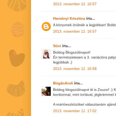
2013. november 12. 16:57
Harsányi Krisztina
írta...
A könyvnek örülnék a legjobban! Boldog 
2013. november 12. 16:57
Süni
írta...
Boldog Blogszülinapot!
Én természetesen a 3. variációra pály
legjobbak ;)
2013. november 12. 16:58
BirgánAndi
írta...
Boldog blogszülinapot itt is Zsuzsi! :
bonbonnal, mini tortával, jégkrémmel 
A mártóeszközöket választanám aján
2013. november 12. 17:02