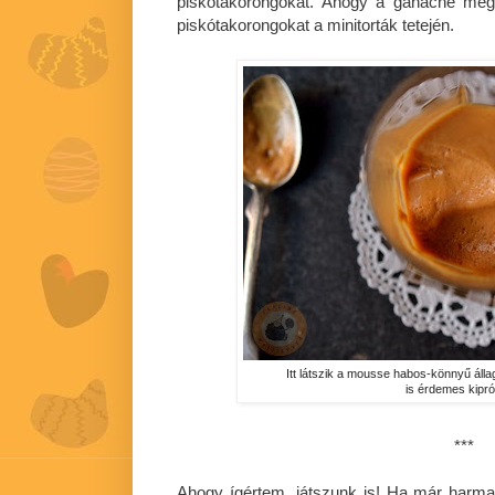
piskótakorongokat. Ahogy a ganache megsz
piskótakorongokat a minitorták tetején.
Itt látszik a mousse habos-könnyű áll
is érdemes kipró
***
Ahogy ígértem, játszunk is! Ha már harma