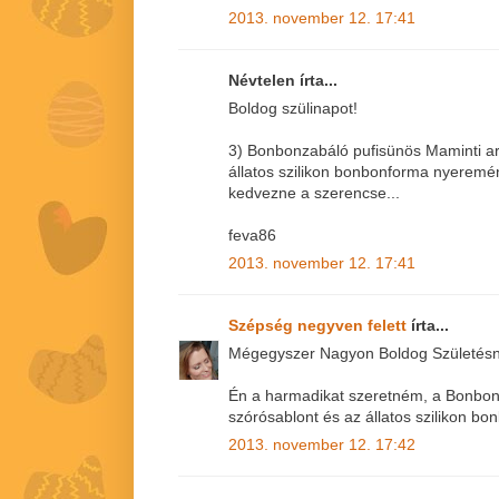
2013. november 12. 17:41
Névtelen írta...
Boldog szülinapot!
3) Bonbonzabáló pufisünös Maminti ar
állatos szilikon bonbonforma nyerem
kedvezne a szerencse...
feva86
2013. november 12. 17:41
Szépség negyven felett
írta...
Mégegyszer Nagyon Boldog Születésna
Én a harmadikat szeretném, a Bonbon
szórósablont és az állatos szilikon bo
2013. november 12. 17:42