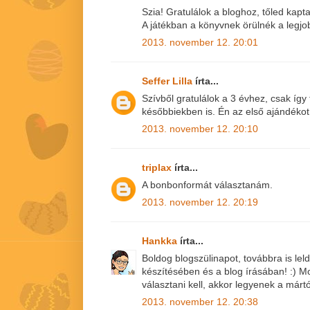
Szia! Gratulálok a bloghoz, tőled kap
A játékban a könyvnek örülnék a legjo
2013. november 12. 20:01
Seffer Lilla
írta...
Szívből gratulálok a 3 évhez, csak így
későbbiekben is. Én az első ajándéko
2013. november 12. 20:10
triplax
írta...
A bonbonformát választanám.
2013. november 12. 20:19
Hankka
írta...
Boldog blogszülinapot, továbbra is le
készítésében és a blog írásában! :)
választani kell, akkor legyenek a márt
2013. november 12. 20:38