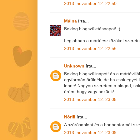
2013. november 12. 22:50
Málna
írta...
Boldog blogszületésnapot! :)
Legjobban a mártóeszközöket szeret
2013. november 12. 22:56
Unknown
írta...
Boldog blogszülinapot! én a mártóvill
egyformán örülnék, de ha csak egyet l
lenne! Nagyon szeretem a blogod, sok
öröm, hogy vagy nekünk!
2013. november 12. 23:05
Nóriii
írta...
A szórósablont és a bonbonformát sze
2013. november 12. 23:09