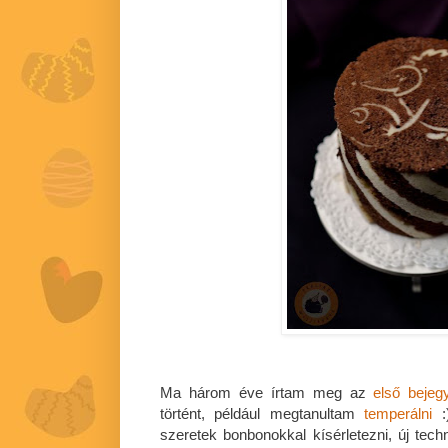
Ma három éve írtam meg az
első bejeg
történt, például megtanultam
temperálni
:
szeretek bonbonokkal kísérletezni, új techn