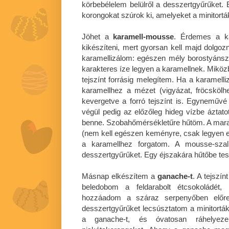
körbebélelem belülről a desszertgyűrűket. 
korongokat szúrok ki, amelyeket a minitorták
Jöhet a
karamell-mousse
. Érdemes a ka
kikészíteni, mert gyorsan kell majd dolgo
karamellizálom: egészen mély borostyánsz
karakteres íze legyen a karamellnek. Miközb
tejszínt forrásig melegítem. Ha a karamel
karamellhez a mézet (vigyázat, fröcskölh
kevergetve a forró tejszínt is. Egynemű
végül pedig az előzőleg hideg vízbe áztatott
benne. Szobahőmérsékletűre hűtöm. A mara
(nem kell egészen keményre, csak legyen eg
a karamellhez forgatom. A mousse-szal 
desszertgyűrűket. Egy éjszakára hűtőbe te
Másnap elkészítem a
ganache-t
. A tejszí
beledobom a feldarabolt étcsokoládét
hozzáadom a száraz serpenyőben előre
desszertgyűrűket lecsúsztatom a minitortákr
a ganache-t, és óvatosan ráhelyeze