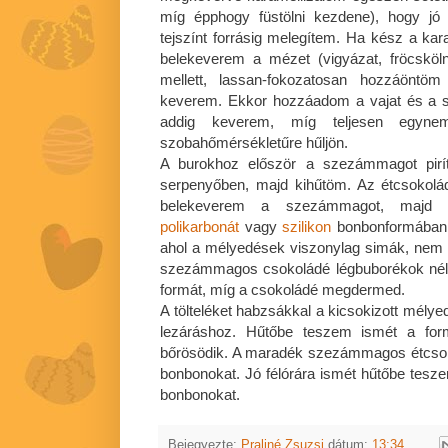
míg épphogy füstölni kezdene), hogy jó
tejszínt forrásig melegítem. Ha kész a kar
belekeverem a mézet (vigyázat, fröcsköln
mellett, lassan-fokozatosan hozzáöntö
keverem. Ekkor hozzáadom a vajat és a só
addig keverem, míg teljesen egyn
szobahőmérsékletűre hűljön.
A burokhoz először a szezámmagot pirí
serpenyőben, majd kihűtöm. Az étcsokol
belekeverem a szezámmagot, majd e
polikarbonát
vagy
szilikon
bonbonformában. 
ahol a mélyedések viszonylag simák, nem t
szezámmagos csokoládé légbuborékok nélk
formát, míg a csokoládé megdermed.
A tölteléket habzsákkal a kicsokizott mély
lezáráshoz. Hűtőbe teszem ismét a form
bőrösödik. A maradék szezámmagos étcsok
bonbonokat. Jó félórára ismét hűtőbe tesze
bonbonokat.
Bejegyezte:
Praliné Zsuzsi
dátum:
13:34