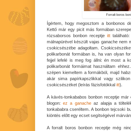
Forralt boros bo
Ígértem, hogy megosztom a bonbonos délu
Kettő már egy picit más formában szerepe
rózsaborsos bonbon receptje
itt
található:
málnapürével készült vajas ganache nem 
csokicsészébe adagoltam. Csokicsészéke
polikarbonát formában is, ha van olyan fo
fejjel lefelé is meg fog állni: én most 
polikarbonát formáimat használtam ehhez.
szépen kiemeltem a formákból, majd habzs
akár sima papírkapszlikkal vagy szilikon
csokicsészéket (leírás fázisfotókkal
itt
).
A kávés-tonkababos bonbon receptje már e
blogon:
ez a ganache
az alapja a töltel
tonkababra cseréltem. A bonbon tejcsoki bu
kiöntés előtt egy ecset segítségével márván
A forralt boros bonbon receptje még ninc