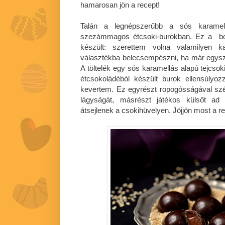
hamarosan jön a recept!
Talán a legnépszerűbb a sós karamellás
szezámmagos étcsoki-burokban. Ez a bon
készült: szerettem volna valamilyen 
választékba belecsempészni, ha már egysz
A töltelék egy sós karamellás alapú tejcso
étcsokoládéból készült burok ellensúlyo
kevertem. Ez egyrészt ropogósságával sz
lágyságát, másrészt játékos külsőt a
átsejlenek a csokihüvelyen. Jöjjön most a re