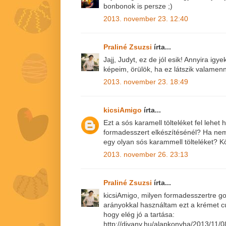
bonbonok is persze ;)
2013. november 23. 12:40
Praliné Zsuzsi
írta...
Jajj, Judyt, ez de jól esik! Annyira i
képeim, örülök, ha ez látszik valamenny
2013. november 23. 18:49
kicsiAmigo
írta...
Ezt a sós karamell tölteléket fel lehet 
formadesszert elkészítésénél? Ha nem
egy olyan sós karammell tölteléket? K
2013. november 26. 23:13
Praliné Zsuzsi
írta...
kicsiAmigo, milyen formadesszertre g
arányokkal használtam ezt a krémet cup
hogy elég jó a tartása:
http://divany.hu/alapkonyha/2013/11/0