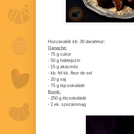
Hozzávalók kb. 30 darabhoz:
Ganache:
- 75 g cukor
- 50 g habtejszín
- 15 g akácméz
- kb. fél kk. fleur de sel
- 20 g vaj
- 75 g tejcsokoládé
Burok:
- 250 g étcsokoládé
- 2 ek. szezámmag