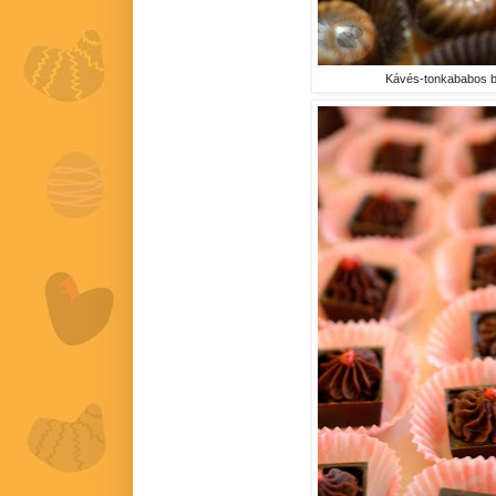
Kávés-tonkababos 