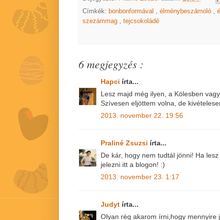
Címkék:
bonbonformával
,
élménybeszámoló
,
szezámmag
,
tejcsokoládé
6 megjegyzés :
Hapci
írta...
Lesz majd még ilyen, a Kölesben vag
Szívesen eljöttem volna, de kivételese
2013. november 22. 19:56
Praliné Zsuzsi
írta...
De kár, hogy nem tudtál jönni! Ha le
jelezni itt a blogon! :)
2013. november 23. 1:17
Judyt
írta...
Olyan rég akarom írni,hogy mennyire 