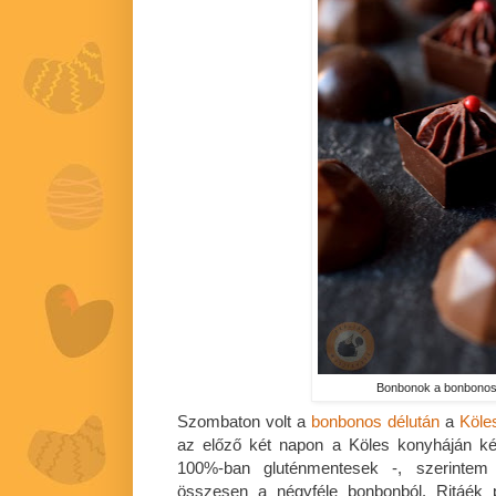
Bonbonok a bonbonos 
Szombaton volt a
bonbonos délután
a
Köle
az előző két napon a Köles konyháján ké
100%-ban gluténmentesek -, szerintem
összesen a négyféle bonbonból. Ritáék