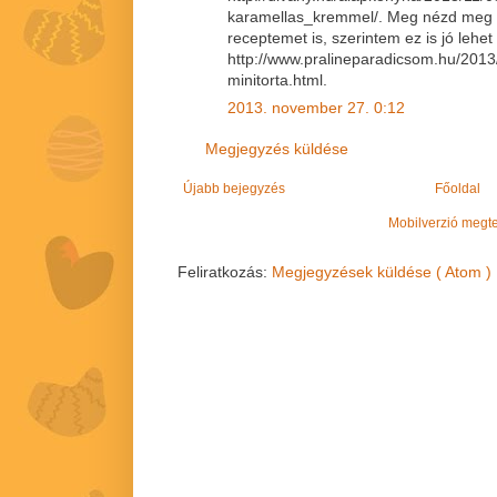
karamellas_kremmel/. Meg nézd meg 
receptemet is, szerintem ez is jó lehe
http://www.pralineparadicsom.hu/201
minitorta.html.
2013. november 27. 0:12
Megjegyzés küldése
Újabb bejegyzés
Főoldal
Mobilverzió megt
Feliratkozás:
Megjegyzések küldése ( Atom )