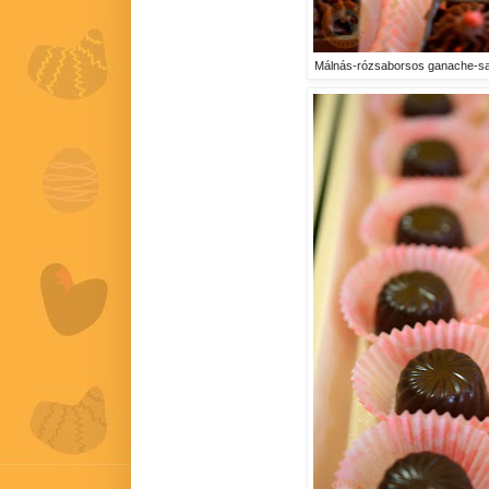
Málnás-rózsaborsos ganache-sal