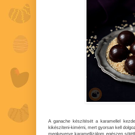
A ganache készítését a karamellel kezd
kikészíteni-kimérni, mert gyorsan kell dolgo
megkeverve karamellizálom egészen sötét