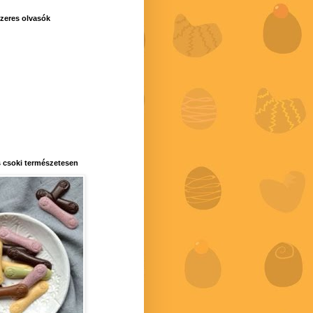
zeres olvasók
 csoki természetesen