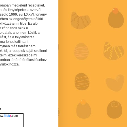
gomban megjelent recepteket,
at és fényképeket a szerzői
 szóló 1999. évi LXXVI. törvény
mében az engedélyem nélkül
 közzétenni tilos. Ez alól
lt képeznek azok a
oldalak, ahol nem közlik a
írást, és a folytatásért a
ra lehet kattintani.
yiben más forrást nem
ek fel, a receptek saját szellemi
keim, ezek kereskedelmi
lomban történő értékesítéséhez
árulok hozzá.
m
w.
flick
r
.com