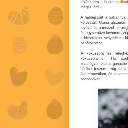
elkészítem a burkot
polikar
megszilárdul.
A habtejszínt a sáfránnyal
keresztül. Utána átszűröm
levével és a mézzel forrási
és egyneművé keverem. Vég
a kicsokizott mélyedések kb
bebőrösödjön.
A kókuszpralinés réteg
kókuszpralinét. Ha sz
passiógyümölcsös ganache t
hűtőbe teszem, míg ez a t
újratemperálom, és talpazom
bonbonokat.