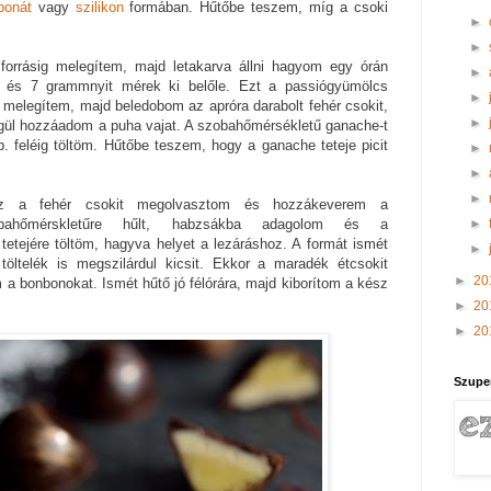
bonát
vagy
szilikon
formában. Hűtőbe teszem, míg a csoki
►
►
 forrásig melegítem, majd letakarva állni hagyom egy órán
►
, és 7 grammnyit mérek ki belőle. Ezt a passiógyümölcs
►
g melegítem, majd beledobom az apróra darabolt fehér csokit,
►
ül hozzáadom a puha vajat. A szobahőmérsékletű ganache-t
. feléig töltöm. Hűtőbe teszem, hogy a ganache teteje picit
►
►
►
hez a fehér csokit megolvasztom és hozzákeverem a
►
obahőmérskletűre hűlt, habzsákba adagolom és a
etejére töltöm, hagyva helyet a lezáráshoz. A formát ismét
►
öltelék is megszilárdul kicsit. Ekkor a maradék étcsokit
►
20
 a bonbonokat. Ismét hűtő jó félórára, majd kiborítom a kész
►
20
►
20
Szupe