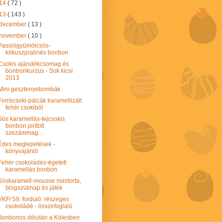
14
( 72 )
13
( 143 )
december
( 13 )
november
( 10 )
Passiógyümölcsös-
kókuszpralinés bonbon
Csokis ajándékcsomag és
bonbonkurzus - Sok kicsi
2013
Mini gesztenyebombák
Forrócsoki-pálcák karamellizált
fehér csokiból
Sós karamellás-tejcsokis
bonbon pirított
szezámmag...
Édes meglepetések -
könyvajánló
Fehér csokoládés-égetett
karamellás bonbon
Sóskaramell-mousse minitorta,
blogszülinap és játék
VKF! 59. forduló: részeges
csokoládé - összefoglaló
Bonbonos délután a Kölesben