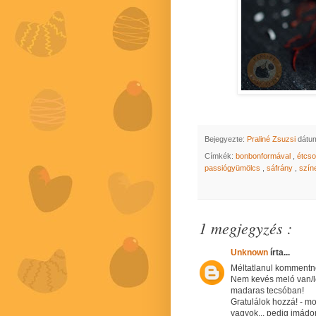
Bejegyezte:
Praliné Zsuzsi
dátu
Címkék:
bonbonformával
,
étcs
passiógyümölcs
,
sáfrány
,
szín
1 megjegyzés :
Unknown
írta...
Méltatlanul kommentné
Nem kevés meló van/le
madaras tecsóban!
Gratulálok hozzá! - 
vagyok... pedig imádom