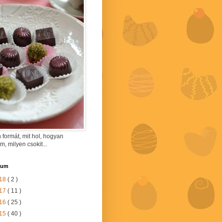
 formát, mit hol, hogyan
am, milyen csokit...
vum
18
( 2 )
17
( 11 )
16
( 25 )
15
( 40 )