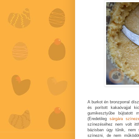
A burkot én bronzporral dísz
és porított kakaóvajjal k
gumikesztyűbe bújtatott 
(Eredetileg
sárgára színeze
színezéséhez nem volt itt
bázisban úgy tűnik, nem 
színezni, de nem működöt