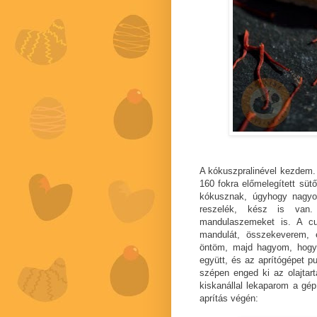
A kókuszpralinével kezdem.
160 fokra előmelegített süt
kókusznak, úgyhogy nagyon
reszelék, kész is van
mandulaszemeket is. A cu
mandulát, összekeverem, é
öntöm, majd hagyom, hogy t
együtt, és az aprítógépet p
szépen enged ki az olajtar
kiskanállal lekaparom a gép
aprítás végén: