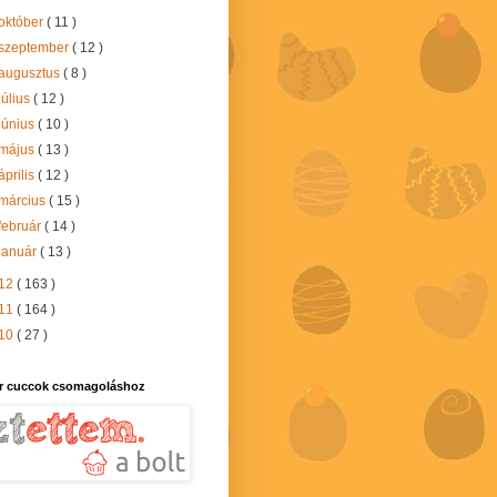
október
( 11 )
szeptember
( 12 )
augusztus
( 8 )
július
( 12 )
június
( 10 )
május
( 13 )
április
( 12 )
március
( 15 )
február
( 14 )
január
( 13 )
12
( 163 )
11
( 164 )
10
( 27 )
r cuccok csomagoláshoz