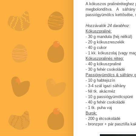
A kókuszos pralinéréteghez 
megbolondítva. A sáfrá
passiógyümölcs kettősébe, s
Hozzávalók 24 darabhoz:
Kókuszpraliné:
- 30 g mandula (héj nélkül)
- 20 g kókuszreszelék
- 40 g cukor
- 1 kk. kókuszolaj (vagy mag
Kókuszpralinés réteg:
- 40 g kókuszpraliné
- 30 g fehér csokoládé
Passiógyümölcs & sáfrány 
- 10 g habtejszín
- 3-4 szál igazi sáfrány
- fél tk. akácméz
- 10 g passiógyümölcspüré
- 40 g fehér csokoládé
- 1 tk. puha vaj
Burok:
- 200 g étcsokoládé
- bronzpor + pár pasztilla k