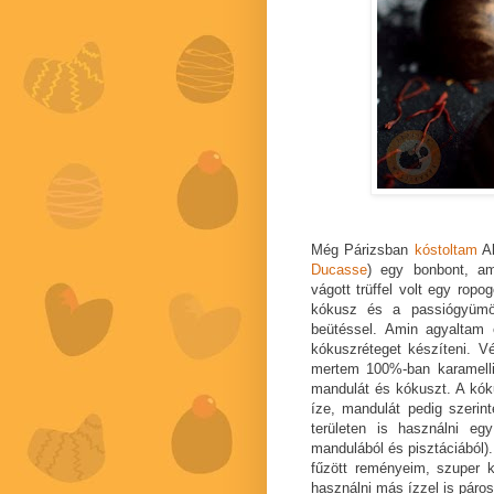
Még Párizsban
kóstoltam
Al
Ducasse
) egy bonbont, a
vágott trüffel volt egy rop
kókusz és a passiógyümöl
beütéssel. Amin agyaltam 
kókuszréteget készíteni. V
mertem 100%-ban karamelli
mandulát és kókuszt. A kóku
íze, mandulát pedig szeri
területen is használni e
mandulából és pisztáciából).
fűzött reményeim, szuper 
használni más ízzel is páros