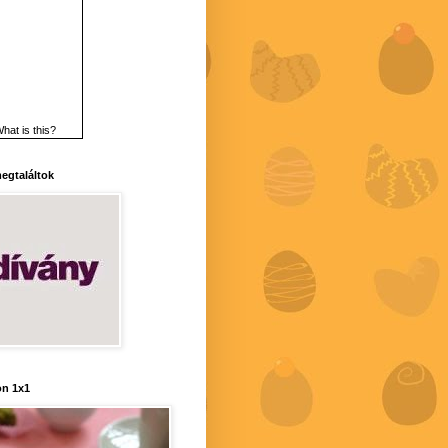
hat is this?
 megtaláltok
n 1x1