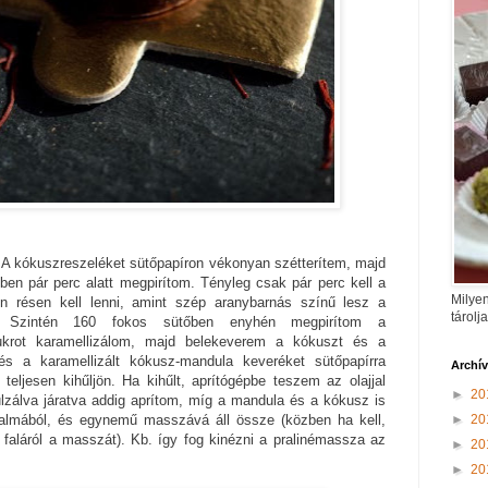
 A kókuszreszeléket sütőpapíron vékonyan szétterítem, majd
őben pár perc alatt megpirítom. Tényleg csak pár perc kell a
Milyen
 résen kell lenni, amint szép aranybarnás színű lesz a
tárolj
. Szintén 160 fokos sütőben enyhén megpirítom a
krot karamellizálom, majd belekeverem a kókuszt és a
s a karamellizált kókusz-mandula keveréket sütőpapírra
Archí
eljesen kihűljön. Ha kihűlt, aprítógépbe teszem az olajjal
►
20
ulzálva járatva addig aprítom, míg a mandula és a kókusz is
►
20
talmából, és egynemű masszává áll össze (közben ha kell,
 faláról a masszát). Kb. így fog kinézni a pralinémassza az
►
20
►
20