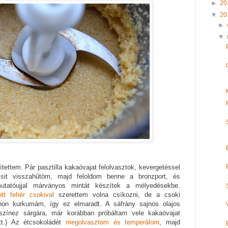
►
20
▼
20
►
▼
ítettem. Pár pasztilla kakaóvajat felolvasztok, kevergetéssel
icsit visszahűtöm, majd feloldom benne a bronzport, és
mutatóujjal márványos mintát készítek a mélyedésekbe.
tt fehér csokival
szerettem volna csíkozni, de a csoki
hon kurkumám, így ez elmaradt. A sáfrány sajnos olajos
színez sárgára, már korábban próbáltam vele kakaóvajat
t.) Az étcsokoládét
megolvasztom és temperálom
, majd