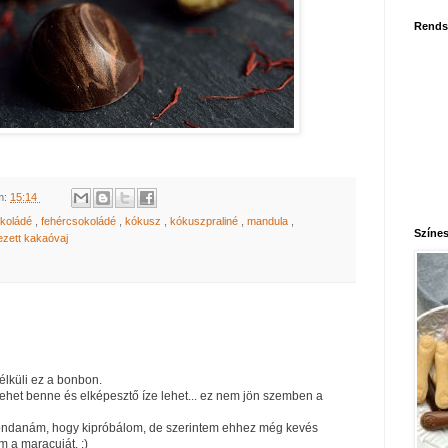
Rends
m:
15:14
okoládé
,
fehércsokoládé
,
kókusz
,
kókuszpraliné
,
mandula
,
Színes
ezett kakaóvaj
lküli ez a bonbon.
het benne és elképesztő íze lehet... ez nem jön szemben a
mondanám, hogy kipróbálom, de szerintem ehhez még kevés
 a maracuját. :)