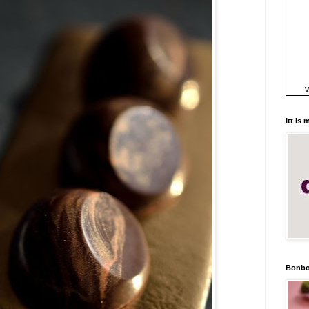
W
Itt is
Bonbo