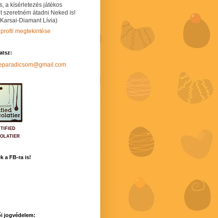
s, a kísérletezés játékos
t szeretném átadni Neked is!
 Karsai-Diamant Lívia)
 profil megtekintése
hatsz:
neparadicsom@gmail.com
TIFIED
OLATIER
k a FB-ra is!
i jogvédelem: