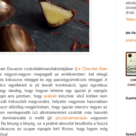
alkotá
örömé
(Fotó:
Teljes
Ide ír
prali
ain Ducasse csokoládémanufaktúrájában (
Le Chocolat Alain
mi nagyon-nagyon megragadt az emlékeimben: két rétegű
ogós kókuszos réteggel és egy passiógyümölcsös réteggel. A
CER
cs egyébként is jól bevált kombináció, igazi egzotikus
CHOC
egy darabig, hogy hogyan lehetne egy igazán jó ropogós
égül arra jutottam, hogy
pralinét
készítek: első körben nem
Gyerte
zált kókuszból megcsinálni, helyette vegyesen használtam
szt előzőleg megpirítottam, hogy igazán intenzív legyen az
ntem semlegesebb ízű alkotóelemként szokták más hasonló
gy dominánsabb íz mellé (pl.
pisztáciamarcipán
vegyesen
 Na lényeg a lényeg, ez a praliné abszolút beváltotta a hozzá
kókuszos és szuper ropogós lett! Biztos, hogy fogom még
ítva!
Szerző