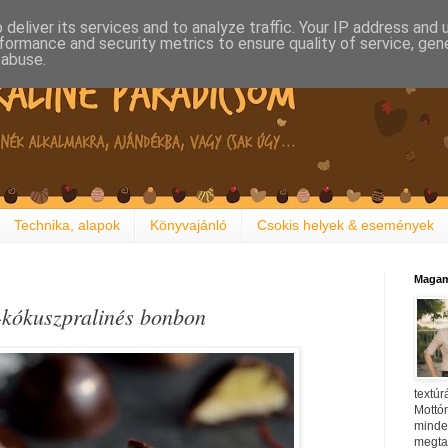
deliver its services and to analyze traffic. Your IP address and
formance and security metrics to ensure quality of service, ge
 abuse.
Technika, alapok
Könyvajánló
Csokis helyek & események
Magam
-kókuszpralinés bonbon
textúr
Mottóm
minden
megtal