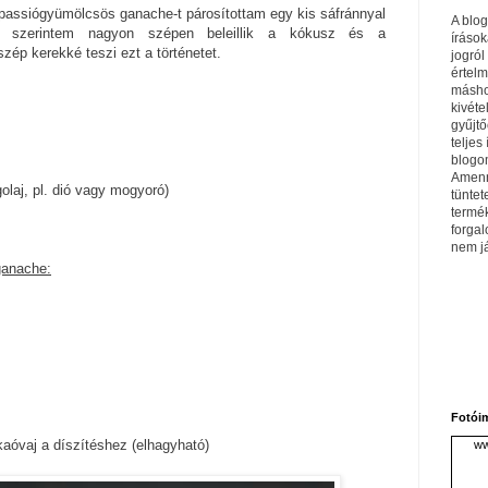
passiógyümölcsös ganache-t párosítottam egy kis sáfránnyal
A blo
ny szerintem nagyon szépen beleillik a kókusz és a
írások
zép kerekké teszi ezt a történetet.
jogról
értel
máshol
kivéte
gyűjtő
teljes 
blogom
Amenn
olaj, pl. dió vagy mogyoró)
tüntet
termé
forga
nem j
ganache:
Fotói
akaóvaj a díszítéshez (elhagyható)
ww