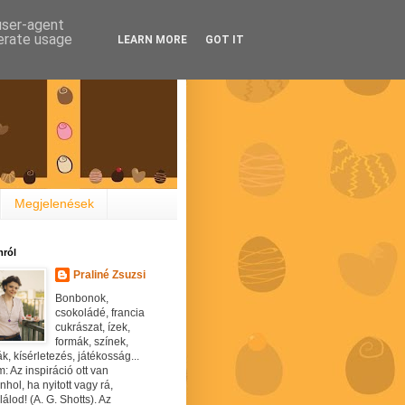
 user-agent
nerate usage
LEARN MORE
GOT IT
Megjelenések
ról
Praliné Zsuzsi
Bonbonok,
csokoládé, francia
cukrászat, ízek,
formák, színek,
ák, kísérletezés, játékosság...
: Az inspiráció ott van
hol, ha nyitott vagy rá,
álod! (A. G. Shotts). Az