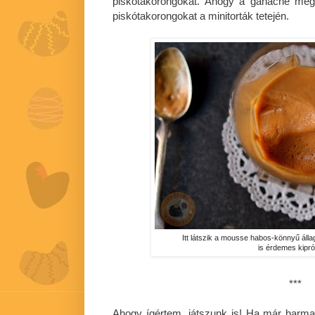
piskótakorongokat. Ahogy a ganache megsz
piskótakorongokat a minitorták tetején.
Itt látszik a mousse habos-könnyű áll
is érdemes kipró
***
Ahogy ígértem, játszunk is! Ha már harma