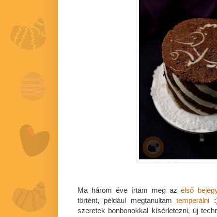
Ma három éve írtam meg az
első bejeg
történt, például megtanultam
temperálni
:
szeretek bonbonokkal kísérletezni, új techn