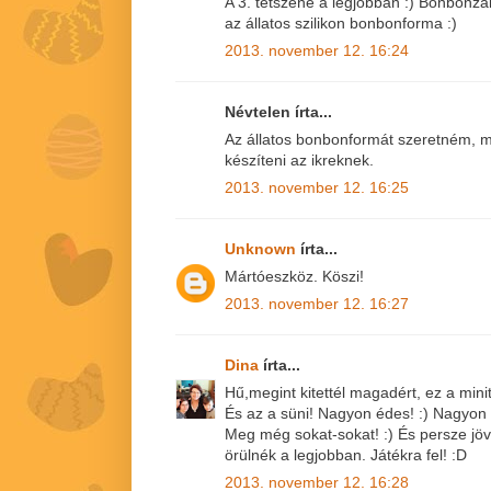
A 3. tetszene a legjobban :) Bonbonza
az állatos szilikon bonbonforma :)
2013. november 12. 16:24
Névtelen írta...
Az állatos bonbonformát szeretném, m
készíteni az ikreknek.
2013. november 12. 16:25
Unknown
írta...
Mártóeszköz. Köszi!
2013. november 12. 16:27
Dina
írta...
Hű,megint kitettél magadért, ez a minito
És az a süni! Nagyon édes! :) Nagyon 
Meg még sokat-sokat! :) És persze jövö
örülnék a legjobban. Játékra fel! :D
2013. november 12. 16:28