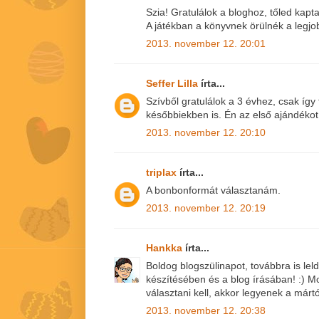
Szia! Gratulálok a bloghoz, tőled kap
A játékban a könyvnek örülnék a legjo
2013. november 12. 20:01
Seffer Lilla
írta...
Szívből gratulálok a 3 évhez, csak így
későbbiekben is. Én az első ajándéko
2013. november 12. 20:10
triplax
írta...
A bonbonformát választanám.
2013. november 12. 20:19
Hankka
írta...
Boldog blogszülinapot, továbbra is le
készítésében és a blog írásában! :)
választani kell, akkor legyenek a márt
2013. november 12. 20:38