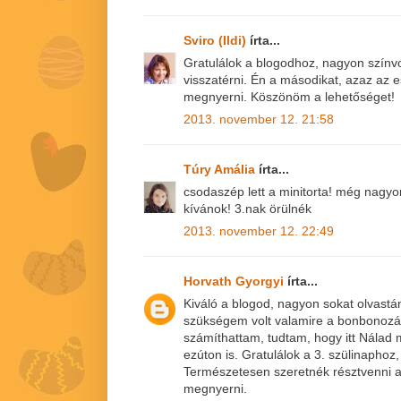
Sviro (Ildi)
írta...
Gratulálok a blogodhoz, nagyon színv
visszatérni. Én a másodikat, azaz az
megnyerni. Köszönöm a lehetőséget!
2013. november 12. 21:58
Túry Amália
írta...
csodaszép lett a minitorta! még nagy
kívánok! 3.nak örülnék
2013. november 12. 22:49
Horvath Gyorgyi
írta...
Kiváló a blogod, nagyon sokat olvastá
szükségem volt valamire a bonbonoz
számíthattam, tudtam, hogy itt Nála
ezúton is. Gratulálok a 3. szülinaphoz,
Természetesen szeretnék résztvenni a
megnyerni.