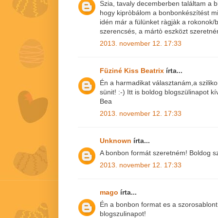
Szia, tavaly decemberben találtam a 
hogy kipròbálom a bonbonkészítést min
idén már a fülünket ràgjàk a rokonok/b
szerencsés, a mártò eszközt szeretné
2013. november 12. 17:33
Füziné Kiss Beatrix
írta...
Én a harmadikat választanám,a szilik
sünit! :-) Itt is boldog blogszülinapot k
Bea
2013. november 12. 17:33
Unknown
írta...
A bonbon formát szeretném! Boldog sz
2013. november 12. 17:33
mago
írta...
Én a bonbon format es a szorosablon
blogszulinapot!