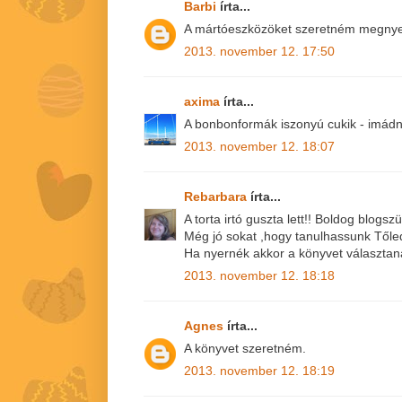
Barbi
írta...
A mártóeszközöket szeretném megnyer
2013. november 12. 17:50
axima
írta...
A bonbonformák iszonyú cukik - imádn
2013. november 12. 18:07
Rebarbara
írta...
A torta irtó guszta lett!! Boldog blogszü
Még jó sokat ,hogy tanulhassunk Tőled
Ha nyernék akkor a könyvet választan
2013. november 12. 18:18
Agnes
írta...
A könyvet szeretném.
2013. november 12. 18:19