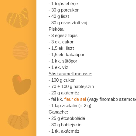
- 1 tojásfehérje
- 30 g porcukor
- 40 g liszt
- 30 g olvasztott vaj
Piskóta:
- 3 egész tojás
- 3 ek. cukor
- 1,5 ek. liszt
- 1,5 ek. kakaópor
- 1 kk. sütőpor
- 1 ek. víz
Sóskaramell-mousse:
- 100 g cukor
- 70 + 100 g habtejszín
- 20 g akácméz
- fél kk.
fleur de sel
(vagy finomabb szemcsés
- 1 lap zselatin (= 2 g)
Ganache:
- 25 g étcsokoládé
- 30 g habtejszín
- 1 tk. akácméz