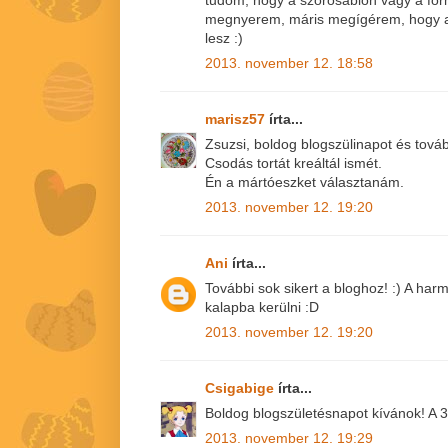
tudom, hogy a szórósablon vagy a for
megnyerem, máris megígérem, hogy a
lesz :)
2013. november 12. 18:58
marisz57
írta...
Zsuzsi, boldog blogszülinapot és továb
Csodás tortát kreáltál ismét.
Én a mártóeszket választanám.
2013. november 12. 19:20
Ani
írta...
További sok sikert a bloghoz! :) A ha
kalapba kerülni :D
2013. november 12. 19:20
Csigabige
írta...
Boldog blogszületésnapot kívánok! A 3
2013. november 12. 19:29