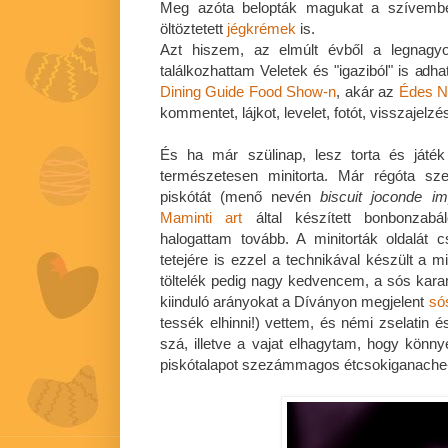
Meg azóta belopták magukat a szívem
öltöztetett
jégkrémek
is.
Azt hiszem, az elmúlt évből a legnagyo
találkozhattam Veletek és "igaziból" is adh
Dining Guide Food Show-n
, akár az
Édes N
kommentet, lájkot, levelet, fotót, visszajelz
És ha már szülinap, lesz torta és játék
természetesen minitorta. Már régóta sze
piskótát (menő nevén
biscuit joconde i
Maminti art
által készített bonbonzab
halogattam tovább. A minitorták oldalát c
tetejére is ezzel a technikával készült a m
töltelék pedig nagy kedvencem, a sós kar
kiinduló arányokat a Díványon megjelent
só
tessék elhinni!) vettem, és némi zselatin é
szá, illetve a vajat elhagytam, hogy kön
piskótalapot szezámmagos étcsokiganache-