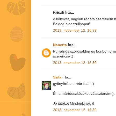
Kriszti írta...
A könyvet, nagyon régóta szeretném m
Boldog blogszülinapot!
2013. november 12. 16:29
Nanetta
írta...
Pufisünös szórósablon és bonbonfor
szerencse :)
2013. november 12. 16:30
Szila
írta...
gyönyörű a tortácska!!! :)
Én a mártóeszközöket választanám:).
Jó játékot Mindenkinek:)!
2013. november 12. 16:30