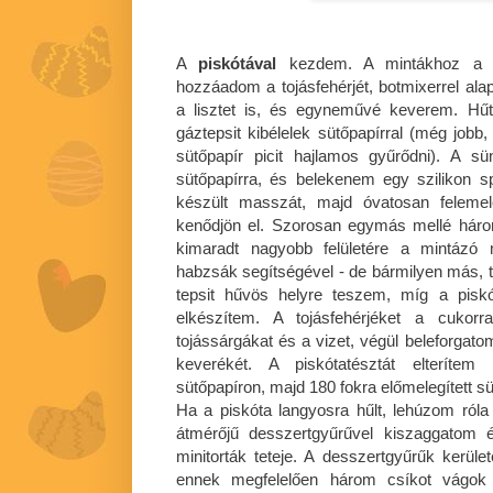
A
piskótával
kezdem. A mintákhoz a va
hozzáadom a tojásfehérjét, botmixerrel a
a lisztet is, és egyneművé keverem. Hű
gáztepsit kibélelek sütőpapírral (még jobb, 
sütőpapír picit hajlamos gyűrődni). A s
sütőpapírra, és belekenem egy szilikon s
készült masszát, majd óvatosan feleme
kenődjön el. Szorosan egymás mellé három
kimaradt nagyobb felületére a mintázó 
habzsák segítségével - de bármilyen más, te
tepsit hűvös helyre teszem, míg a pis
elkészítem. A tojásfehérjéket a cukor
tojássárgákat és a vizet, végül beleforgatom
keverékét. A piskótatésztát elterítem 
sütőpapíron, majd 180 fokra előmelegített 
Ha a piskóta langyosra hűlt, lehúzom róla
átmérőjű desszertgyűrűvel kiszaggatom 
minitorták teteje. A desszertgyűrűk ker
ennek megfelelően három csíkot vágok 