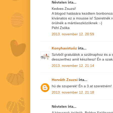
Névtelen írta...
Kedves Zsuzsi!
A blogod hatására kezdtem bonbonozá
kívánatos ez a mousse is! Szeretnék r
örülnék a mártóeszközöknek :-)
Péhl Zsóka
2013. november 12. 20:59
Konyhavirtuóz
írta...
Szívből gratulálok a szülinaphoz és 
desszerthez amit készítesz! Én a sza
2013. november 12. 21:14
Horváth Zsuzsi
írta...
hú de szuperek! Én a 3.at szeretném! 
2013. november 12. 21:18
Névtelen írta...
A könyvnek örülnék. Boldog Szülinapo