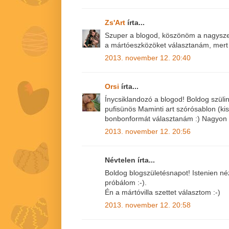
Zs'Art
írta...
Szuper a blogod, köszönöm a nagyszerű
a mártóeszközöket választanám, mert 
2013. november 12. 20:40
Orsi
írta...
Ínycsiklandozó a blogod! Boldog szül
pufisünös Maminti art szórósablon (kis
bonbonformát választanám :) Nagyon c
2013. november 12. 20:56
Névtelen írta...
Boldog blogszületésnapot! Istenien néz 
próbálom :-).
Én a mártóvilla szettet választom :-)
2013. november 12. 20:58