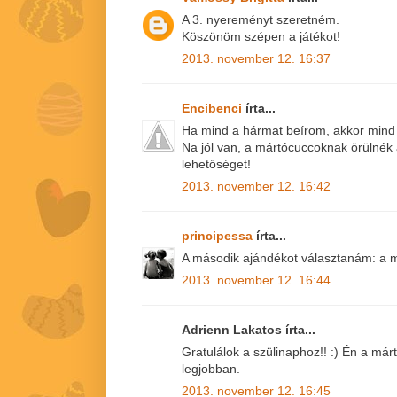
A 3. nyereményt szeretném.
Köszönöm szépen a játékot!
2013. november 12. 16:37
Encibenci
írta...
Ha mind a hármat beírom, akkor mind
Na jól van, a mártócuccoknak örülnék
lehetőséget!
2013. november 12. 16:42
principessa
írta...
A második ajándékot választanám: a m
2013. november 12. 16:44
Adrienn Lakatos írta...
Gratulálok a szülinaphoz!! :) Én a má
legjobban.
2013. november 12. 16:45