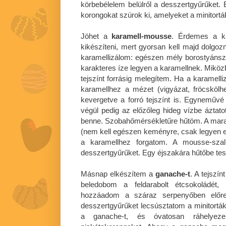
körbebélelem belülről a desszertgyűrűket. 
korongokat szúrok ki, amelyeket a minitorták
Jöhet a
karamell-mousse
. Érdemes a ka
kikészíteni, mert gyorsan kell majd dolgo
karamellizálom: egészen mély borostyánsz
karakteres íze legyen a karamellnek. Miközb
tejszínt forrásig melegítem. Ha a karamel
karamellhez a mézet (vigyázat, fröcskölh
kevergetve a forró tejszínt is. Egynemű
végül pedig az előzőleg hideg vízbe áztatott
benne. Szobahőmérsékletűre hűtöm. A mara
(nem kell egészen keményre, csak legyen eg
a karamellhez forgatom. A mousse-szal 
desszertgyűrűket. Egy éjszakára hűtőbe te
Másnap elkészítem a
ganache-t
. A tejszí
beledobom a feldarabolt étcsokoládét
hozzáadom a száraz serpenyőben előre
desszertgyűrűket lecsúsztatom a minitortákr
a ganache-t, és óvatosan ráhelyeze