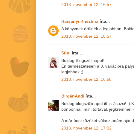
2013. november 12. 16:57
Harsányi Krisztina
írta...
A könyvnek örülnék a legjobban! Boldog 
2013. november 12. 16:57
Süni
írta...
Boldog Blogszülinapot!
Én természetesen a 3. variációra pály
legjobbak ;)
2013. november 12. 16:58
BirgánAndi
írta...
Boldog blogszülinapot itt is Zsuzsi! :
bonbonnal, mini tortával, jégkrémmel 
A mártóeszközöket választanám aján
2013. november 12. 17:02