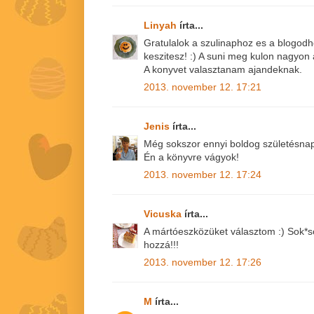
Linyah
írta...
Gratulalok a szulinaphoz es a blogodh
keszitesz! :) A suni meg kulon nagyon 
A konyvet valasztanam ajandeknak.
2013. november 12. 17:21
Jenis
írta...
Még sokszor ennyi boldog születésnap
Én a könyvre vágyok!
2013. november 12. 17:24
Vicuska
írta...
A mártóeszközüket választom :) Sok*so
hozzá!!!
2013. november 12. 17:26
M
írta...