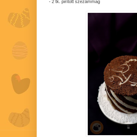
- 2 tk. pirított szezámmag