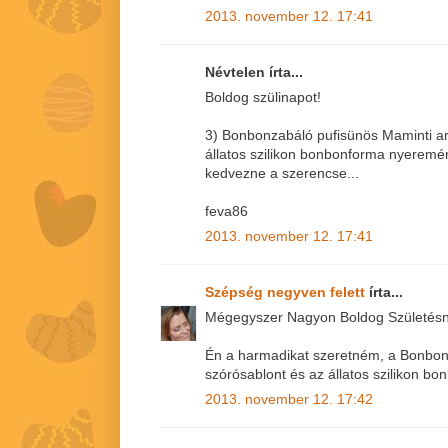
2013. november 12. 17:41
Névtelen írta...
Boldog szülinapot!
3) Bonbonzabáló pufisünös Maminti ar
állatos szilikon bonbonforma nyerem
kedvezne a szerencse...
feva86
2013. november 12. 17:41
Szépség negyven felett
írta...
Mégegyszer Nagyon Boldog Születésna
Én a harmadikat szeretném, a Bonbon
szórósablont és az állatos szilikon bo
2013. november 12. 17:42