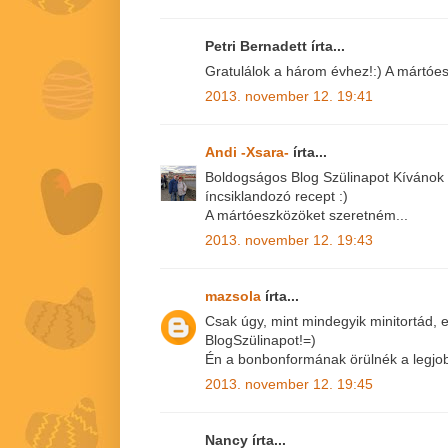
Petri Bernadett írta...
Gratulálok a három évhez!:) A mártóe
2013. november 12. 19:41
Andi -Xsara-
írta...
Boldogságos Blog Szülinapot Kívánok
íncsiklandozó recept :)
A mártóeszközöket szeretném...
2013. november 12. 19:43
mazsola
írta...
Csak úgy, mint mindegyik minitortád, 
BlogSzülinapot!=)
Én a bonbonformának örülnék a legjob
2013. november 12. 19:45
Nancy írta...