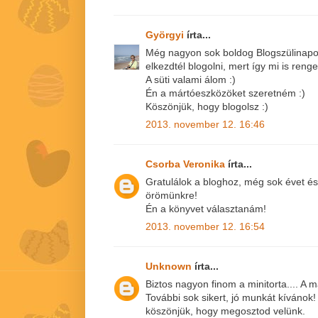
Györgyi
írta...
Még nagyon sok boldog Blogszülinapot
elkezdtél blogolni, mert így mi is reng
A süti valami álom :)
Én a mártóeszközöket szeretném :)
Köszönjük, hogy blogolsz :)
2013. november 12. 16:46
Csorba Veronika
írta...
Gratulálok a bloghoz, még sok évet és 
örömünkre!
Én a könyvet választanám!
2013. november 12. 16:54
Unknown
írta...
Biztos nagyon finom a minitorta.... A
További sok sikert, jó munkát kívánok!
köszönjük, hogy megosztod velünk.