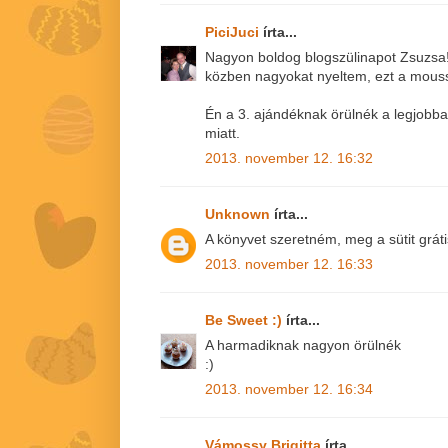
PiciJuci
írta...
Nagyon boldog blogszülinapot Zsuzsa!!
közben nagyokat nyeltem, ezt a mousset 
Én a 3. ajándéknak örülnék a legjobba
miatt.
2013. november 12. 16:32
Unknown
írta...
A könyvet szeretném, meg a sütit gráti
2013. november 12. 16:33
Be Sweet :)
írta...
A harmadiknak nagyon örülnék
:)
2013. november 12. 16:34
Vámossy Brigitta
írta...