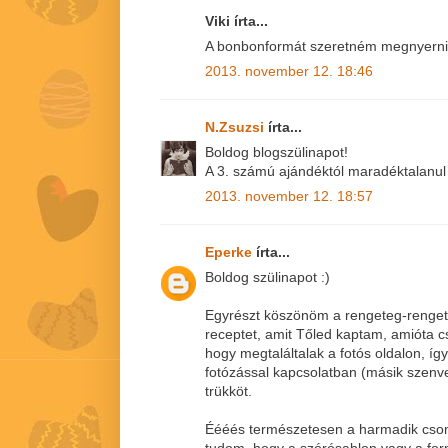
Viki írta...
A bonbonformát szeretném megnyerni!
2013. november 12. 18:46
N.Zsuzsi
írta...
Boldog blogszülinapot!
A 3. számú ajándéktól maradéktalanul 
2013. november 12. 18:57
Eperke
írta...
Boldog szülinapot :)
Egyrészt köszönöm a rengeteg-rengete
receptet, amit Tőled kaptam, amióta 
hogy megtaláltalak a fotós oldalon, íg
fotózással kapcsolatban (másik szenve
trükköt.
Éééés természetesen a harmadik csom