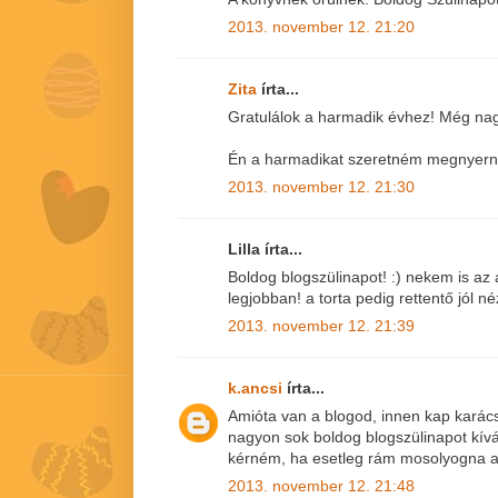
2013. november 12. 21:20
Zita
írta...
Gratulálok a harmadik évhez! Még nag
Én a harmadikat szeretném megnyerni!
2013. november 12. 21:30
Lilla írta...
Boldog blogszülinapot! :) nekem is az
legjobban! a torta pedig rettentő jól né
2013. november 12. 21:39
k.ancsi
írta...
Amióta van a blogod, innen kap karács
nagyon sok boldog blogszülinapot kív
kérném, ha esetleg rám mosolyogna a
2013. november 12. 21:48