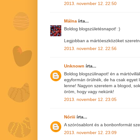
2013. november 12. 22:50
Málna
írta...
Boldog blogszületésnapot! :)
Legjobban a mártóeszközöket szeret
2013. november 12. 22:56
Unknown
írta...
Boldog blogszülinapot! én a mártóvill
egyformán örülnék, de ha csak egyet l
lenne! Nagyon szeretem a blogod, sok
öröm, hogy vagy nekünk!
2013. november 12. 23:05
Nóriii
írta...
A szórósablont és a bonbonformát sze
2013. november 12. 23:09