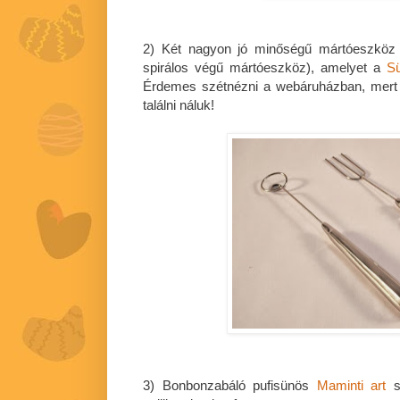
2) Két nagyon jó minőségű mártóeszköz 
spirálos végű mártóeszköz), amelyet a
Sü
Érdemes szétnézni a webáruházban, mert
találni náluk!
3) Bonbonzabáló pufisünös
Maminti art
sz