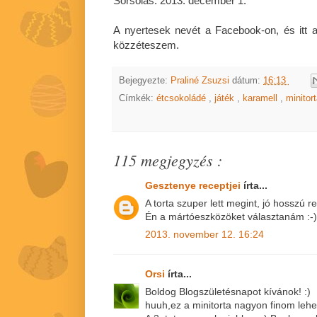
Sorsolás: 2013. december 1.
A nyertesek nevét a Facebook-on, és itt a 
közzéteszem.
Bejegyezte:
Praliné Zsuzsi
dátum:
16:13
Címkék:
étcsokoládé
,
játék
,
karamell
,
minitor
115 megjegyzés :
Gesztenye receptjei
írta...
A torta szuper lett megint, jó hosszú re
Én a mártóeszközöket választanám :-)
2013. november 12. 16:24
Orsi
írta...
Boldog Blogszületésnapot kívánok! :)
huuh,ez a minitorta nagyon finom lehet