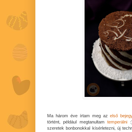
Ma három éve írtam meg az
első bejeg
történt, például megtanultam
temperálni
:
szeretek bonbonokkal kísérletezni, új techn