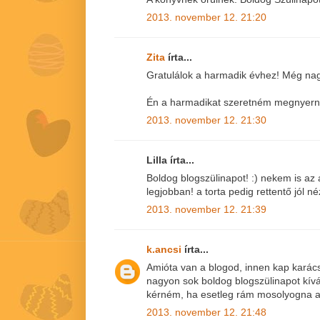
2013. november 12. 21:20
Zita
írta...
Gratulálok a harmadik évhez! Még nag
Én a harmadikat szeretném megnyerni!
2013. november 12. 21:30
Lilla írta...
Boldog blogszülinapot! :) nekem is az
legjobban! a torta pedig rettentő jól né
2013. november 12. 21:39
k.ancsi
írta...
Amióta van a blogod, innen kap karács
nagyon sok boldog blogszülinapot kív
kérném, ha esetleg rám mosolyogna a
2013. november 12. 21:48