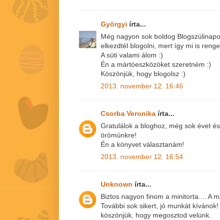
Györgyi
írta...
Még nagyon sok boldog Blogszülinapot
elkezdtél blogolni, mert így mi is reng
A süti valami álom :)
Én a mártóeszközöket szeretném :)
Köszönjük, hogy blogolsz :)
2013. november 12. 16:46
Csorba Veronika
írta...
Gratulálok a bloghoz, még sok évet és 
örömünkre!
Én a könyvet választanám!
2013. november 12. 16:54
Unknown
írta...
Biztos nagyon finom a minitorta.... A
További sok sikert, jó munkát kívánok!
köszönjük, hogy megosztod velünk.