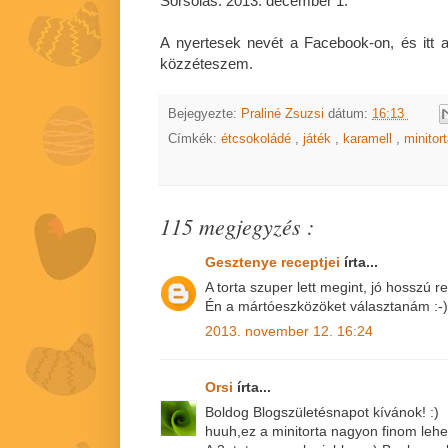
Sorsolás: 2013. december 1.
A nyertesek nevét a Facebook-on, és itt a 
közzéteszem.
Bejegyezte:
Praliné Zsuzsi
dátum:
16:13
Címkék:
étcsokoládé
,
játék
,
karamell
,
minitor
115 megjegyzés :
Gesztenye receptjei
írta...
A torta szuper lett megint, jó hosszú re
Én a mártóeszközöket választanám :-)
2013. november 12. 16:24
Orsi
írta...
Boldog Blogszületésnapot kívánok! :)
huuh,ez a minitorta nagyon finom lehet