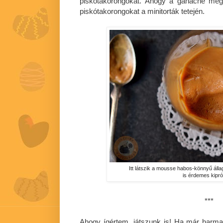
piskótakorongokat. Ahogy a ganache megsz
piskótakorongokat a minitorták tetején.
Itt látszik a mousse habos-könnyű áll
is érdemes kipró
***
Ahogy ígértem, játszunk is! Ha már harma