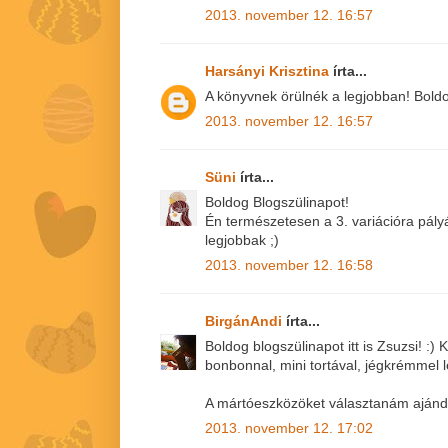
2013. november 12. 16:57
Harsányi Krisztina
írta...
A könyvnek örülnék a legjobban! Boldog 
2013. november 12. 16:57
Süni
írta...
Boldog Blogszülinapot!
Én természetesen a 3. variációra pály
legjobbak ;)
2013. november 12. 16:58
BirgánAndi
írta...
Boldog blogszülinapot itt is Zsuzsi! :
bonbonnal, mini tortával, jégkrémmel 
A mártóeszközöket választanám aján
2013. november 12. 17:02