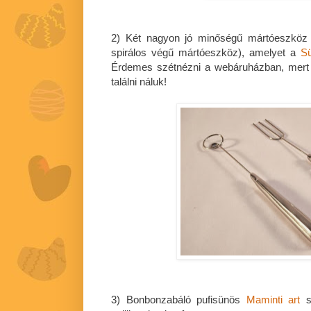
2) Két nagyon jó minőségű mártóeszköz 
spirálos végű mártóeszköz), amelyet a
Sü
Érdemes szétnézni a webáruházban, mert
találni náluk!
3) Bonbonzabáló pufisünös
Maminti art
sz