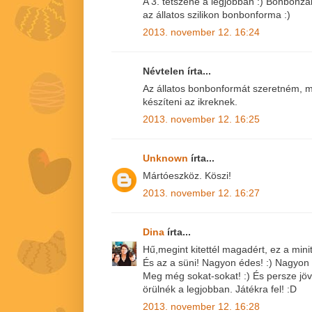
A 3. tetszene a legjobban :) Bonbonza
az állatos szilikon bonbonforma :)
2013. november 12. 16:24
Névtelen írta...
Az állatos bonbonformát szeretném, m
készíteni az ikreknek.
2013. november 12. 16:25
Unknown
írta...
Mártóeszköz. Köszi!
2013. november 12. 16:27
Dina
írta...
Hű,megint kitettél magadért, ez a minito
És az a süni! Nagyon édes! :) Nagyon 
Meg még sokat-sokat! :) És persze jövö
örülnék a legjobban. Játékra fel! :D
2013. november 12. 16:28