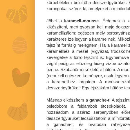
körbebélelem belülről a desszertgyűrűket. 
korongokat szúrok ki, amelyeket a minitorták
Jöhet a
karamell-mousse
. Érdemes a ka
kikészíteni, mert gyorsan kell majd dolgo
karamellizálom: egészen mély borostyánsz
karakteres íze legyen a karamellnek. Miközb
tejszínt forrásig melegítem. Ha a karamel
karamellhez a mézet (vigyázat, fröcskölh
kevergetve a forró tejszínt is. Egynemű
végül pedig az előzőleg hideg vízbe áztatott
benne. Szobahőmérsékletűre hűtöm. A mara
(nem kell egészen keményre, csak legyen eg
a karamellhez forgatom. A mousse-szal 
desszertgyűrűket. Egy éjszakára hűtőbe te
Másnap elkészítem a
ganache-t
. A tejszí
beledobom a feldarabolt étcsokoládét
hozzáadom a száraz serpenyőben előre
desszertgyűrűket lecsúsztatom a minitortákr
a ganache-t, és óvatosan ráhelyeze