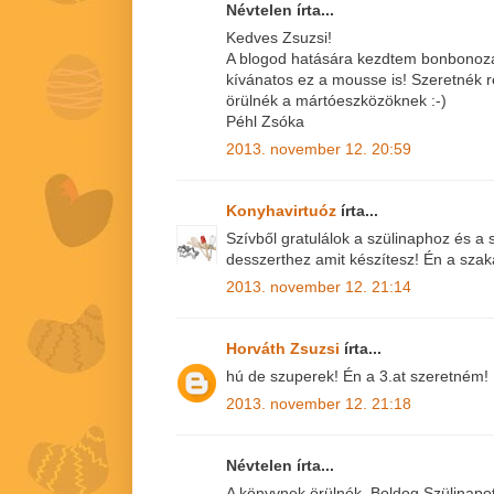
Névtelen írta...
Kedves Zsuzsi!
A blogod hatására kezdtem bonbonozá
kívánatos ez a mousse is! Szeretnék r
örülnék a mártóeszközöknek :-)
Péhl Zsóka
2013. november 12. 20:59
Konyhavirtuóz
írta...
Szívből gratulálok a szülinaphoz és 
desszerthez amit készítesz! Én a sza
2013. november 12. 21:14
Horváth Zsuzsi
írta...
hú de szuperek! Én a 3.at szeretném! 
2013. november 12. 21:18
Névtelen írta...
A könyvnek örülnék. Boldog Szülinapo