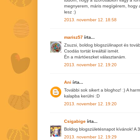
tudom, hogy a szórósablon vagy a for
megnyerem, máris megígérem, hogy a
lesz :)
2013. november 12. 18:58
marisz57
írta...
Zsuzsi, boldog blogszülinapot és továb
Csodás tortát kreáltál ismét.
Én a mártóeszket választanám.
2013. november 12. 19:20
Ani
írta...
További sok sikert a bloghoz! :) A ha
kalapba kerülni :D
2013. november 12. 19:20
Csigabige
írta...
Boldog blogszületésnapot kívánok! A 3
2013. november 12. 19:29