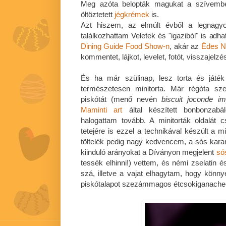
Meg azóta belopták magukat a szívem
öltöztetett
jégkrémek
is.
Azt hiszem, az elmúlt évből a legnagyo
találkozhattam Veletek és "igaziból" is adh
Dining Guide Food Show-n
, akár az
Édes N
kommentet, lájkot, levelet, fotót, visszajelz
És ha már szülinap, lesz torta és játék
természetesen minitorta. Már régóta sze
piskótát (menő nevén
biscuit joconde i
Maminti art
által készített bonbonzab
halogattam tovább. A minitorták oldalát c
tetejére is ezzel a technikával készült a m
töltelék pedig nagy kedvencem, a sós kar
kiinduló arányokat a Díványon megjelent
só
tessék elhinni!) vettem, és némi zselatin é
szá, illetve a vajat elhagytam, hogy kön
piskótalapot szezámmagos étcsokiganache-