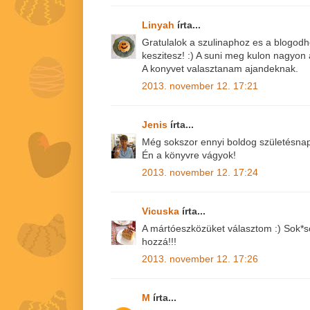
Linyah
írta...
Gratulalok a szulinaphoz es a blogodh
keszitesz! :) A suni meg kulon nagyon 
A konyvet valasztanam ajandeknak.
2013. november 12. 17:21
Jenis
írta...
Még sokszor ennyi boldog születésnap
Én a könyvre vágyok!
2013. november 12. 17:24
Vicuska
írta...
A mártóeszközüket választom :) Sok*so
hozzá!!!
2013. november 12. 17:26
M
írta...