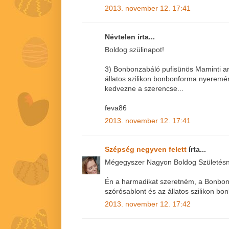
2013. november 12. 17:41
Névtelen írta...
Boldog szülinapot!
3) Bonbonzabáló pufisünös Maminti ar
állatos szilikon bonbonforma nyerem
kedvezne a szerencse...
feva86
2013. november 12. 17:41
Szépség negyven felett
írta...
Mégegyszer Nagyon Boldog Születésna
Én a harmadikat szeretném, a Bonbon
szórósablont és az állatos szilikon bo
2013. november 12. 17:42