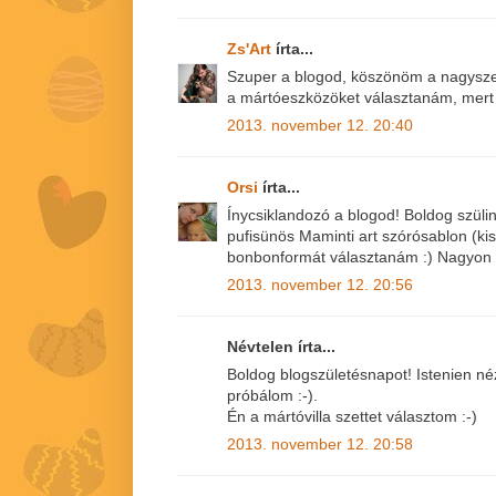
Zs'Art
írta...
Szuper a blogod, köszönöm a nagyszerű
a mártóeszközöket választanám, mert 
2013. november 12. 20:40
Orsi
írta...
Ínycsiklandozó a blogod! Boldog szül
pufisünös Maminti art szórósablon (kis
bonbonformát választanám :) Nagyon c
2013. november 12. 20:56
Névtelen írta...
Boldog blogszületésnapot! Istenien néz 
próbálom :-).
Én a mártóvilla szettet választom :-)
2013. november 12. 20:58