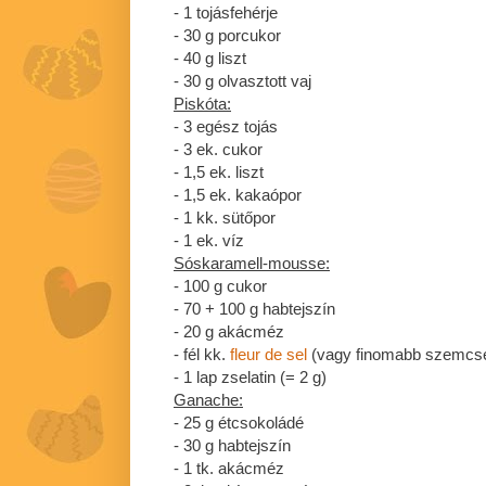
- 1 tojásfehérje
- 30 g porcukor
- 40 g liszt
- 30 g olvasztott vaj
Piskóta:
- 3 egész tojás
- 3 ek. cukor
- 1,5 ek. liszt
- 1,5 ek. kakaópor
- 1 kk. sütőpor
- 1 ek. víz
Sóskaramell-mousse:
- 100 g cukor
- 70 + 100 g habtejszín
- 20 g akácméz
- fél kk.
fleur de sel
(vagy finomabb szemcsés
- 1 lap zselatin (= 2 g)
Ganache:
- 25 g étcsokoládé
- 30 g habtejszín
- 1 tk. akácméz