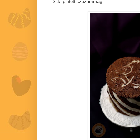
- 2 tk. pirított szezámmag