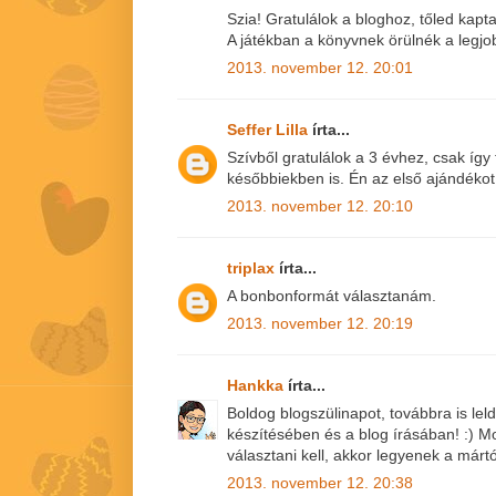
Szia! Gratulálok a bloghoz, tőled kap
A játékban a könyvnek örülnék a legjo
2013. november 12. 20:01
Seffer Lilla
írta...
Szívből gratulálok a 3 évhez, csak így
későbbiekben is. Én az első ajándéko
2013. november 12. 20:10
triplax
írta...
A bonbonformát választanám.
2013. november 12. 20:19
Hankka
írta...
Boldog blogszülinapot, továbbra is le
készítésében és a blog írásában! :)
választani kell, akkor legyenek a márt
2013. november 12. 20:38