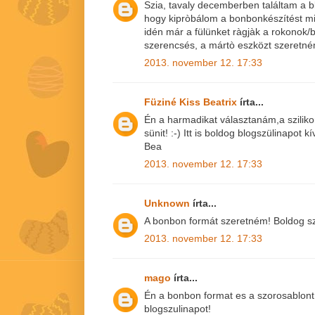
Szia, tavaly decemberben találtam a 
hogy kipròbálom a bonbonkészítést min
idén már a fülünket ràgjàk a rokonok/b
szerencsés, a mártò eszközt szeretné
2013. november 12. 17:33
Füziné Kiss Beatrix
írta...
Én a harmadikat választanám,a szilik
sünit! :-) Itt is boldog blogszülinapot k
Bea
2013. november 12. 17:33
Unknown
írta...
A bonbon formát szeretném! Boldog sz
2013. november 12. 17:33
mago
írta...
Én a bonbon format es a szorosablon
blogszulinapot!