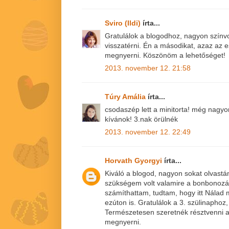
Sviro (Ildi)
írta...
Gratulálok a blogodhoz, nagyon színv
visszatérni. Én a másodikat, azaz az
megnyerni. Köszönöm a lehetőséget!
2013. november 12. 21:58
Túry Amália
írta...
csodaszép lett a minitorta! még nagy
kívánok! 3.nak örülnék
2013. november 12. 22:49
Horvath Gyorgyi
írta...
Kiváló a blogod, nagyon sokat olvastá
szükségem volt valamire a bonbonoz
számíthattam, tudtam, hogy itt Nála
ezúton is. Gratulálok a 3. szülinaphoz,
Természetesen szeretnék résztvenni a
megnyerni.