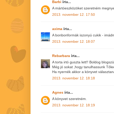
Barbi
írta...
A mártóeszközöket szeretném megnyer
2013. november 12. 17:50
axima
írta...
A bonbonformák iszonyú cukik - imádn
2013. november 12. 18:07
Rebarbara
írta...
A torta irtó guszta lett!! Boldog blogszü
Még jó sokat ,hogy tanulhassunk Tőled
Ha nyernék akkor a könyvet választan
2013. november 12. 18:18
Agnes
írta...
A könyvet szeretném.
2013. november 12. 18:19