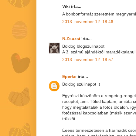
Viki írta...
A bonbonformát szeretném megnyerni!
2013. november 12. 18:46
N.Zsuzsi
írta...
Boldog blogszülinapot!
A 3. számú ajándéktól maradéktalanul 
2013. november 12. 18:57
Eperke
írta...
Boldog szülinapot :)
Egyrészt köszönöm a rengeteg-rengete
receptet, amit Tőled kaptam, amióta 
hogy megtaláltalak a fotós oldalon, íg
fotózással kapcsolatban (másik szenve
trükköt.
Éééés természetesen a harmadik csom