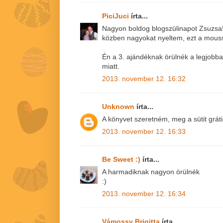
PiciJuci
írta...
Nagyon boldog blogszülinapot Zsuzsa!!
közben nagyokat nyeltem, ezt a mousset 
Én a 3. ajándéknak örülnék a legjobba
miatt.
2013. november 12. 16:32
Unknown
írta...
A könyvet szeretném, meg a sütit gráti
2013. november 12. 16:33
Be Sweet :)
írta...
A harmadiknak nagyon örülnék
:)
2013. november 12. 16:34
Vámossy Brigitta
írta...