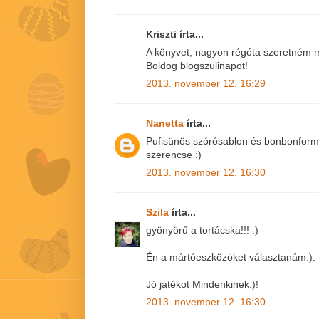
Kriszti írta...
A könyvet, nagyon régóta szeretném m
Boldog blogszülinapot!
2013. november 12. 16:29
Nanetta
írta...
Pufisünös szórósablon és bonbonfor
szerencse :)
2013. november 12. 16:30
Szila
írta...
gyönyörű a tortácska!!! :)
Én a mártóeszközöket választanám:).
Jó játékot Mindenkinek:)!
2013. november 12. 16:30