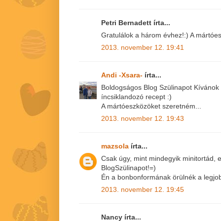
Petri Bernadett írta...
Gratulálok a három évhez!:) A mártóe
2013. november 12. 19:41
Andi -Xsara-
írta...
Boldogságos Blog Szülinapot Kívánok
íncsiklandozó recept :)
A mártóeszközöket szeretném...
2013. november 12. 19:43
mazsola
írta...
Csak úgy, mint mindegyik minitortád, 
BlogSzülinapot!=)
Én a bonbonformának örülnék a legjob
2013. november 12. 19:45
Nancy írta...