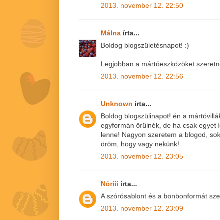
2013. november 12. 22:50
Málna
írta...
Boldog blogszületésnapot! :)
Legjobban a mártóeszközöket szeret
2013. november 12. 22:56
Unknown
írta...
Boldog blogszülinapot! én a mártóvill
egyformán örülnék, de ha csak egyet l
lenne! Nagyon szeretem a blogod, sok
öröm, hogy vagy nekünk!
2013. november 12. 23:05
Nóriii
írta...
A szórósablont és a bonbonformát sze
2013. november 12. 23:09