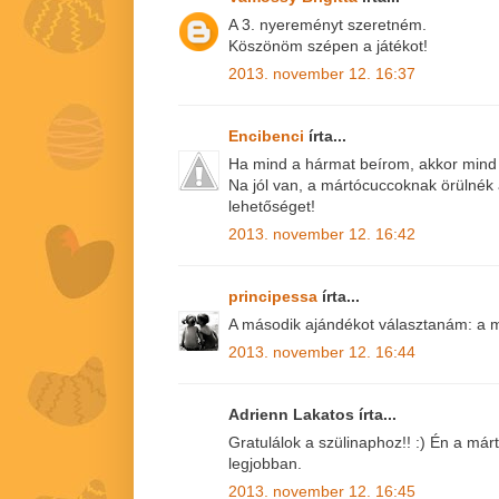
A 3. nyereményt szeretném.
Köszönöm szépen a játékot!
2013. november 12. 16:37
Encibenci
írta...
Ha mind a hármat beírom, akkor mind
Na jól van, a mártócuccoknak örülnék
lehetőséget!
2013. november 12. 16:42
principessa
írta...
A második ajándékot választanám: a m
2013. november 12. 16:44
Adrienn Lakatos írta...
Gratulálok a szülinaphoz!! :) Én a má
legjobban.
2013. november 12. 16:45