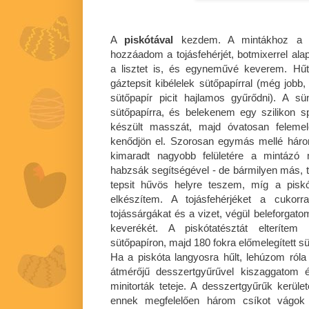
A
piskótával
kezdem. A mintákhoz a va
hozzáadom a tojásfehérjét, botmixerrel a
a lisztet is, és egyneművé keverem. Hű
gáztepsit kibélelek sütőpapírral (még jobb, 
sütőpapír picit hajlamos gyűrődni). A s
sütőpapírra, és belekenem egy szilikon s
készült masszát, majd óvatosan feleme
kenődjön el. Szorosan egymás mellé három
kimaradt nagyobb felületére a mintázó 
habzsák segítségével - de bármilyen más, te
tepsit hűvös helyre teszem, míg a pis
elkészítem. A tojásfehérjéket a cukor
tojássárgákat és a vizet, végül beleforgatom
keverékét. A piskótatésztát elterítem 
sütőpapíron, majd 180 fokra előmelegített 
Ha a piskóta langyosra hűlt, lehúzom róla
átmérőjű desszertgyűrűvel kiszaggatom 
minitorták teteje. A desszertgyűrűk ker
ennek megfelelően három csíkot vágok 