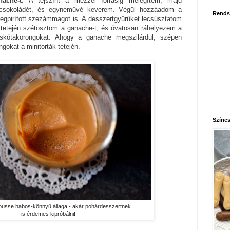
nache-t
. A tejszínt a mézzel forrásig melegítem, majd
étcsokoládét, és egyneművé keverem. Végül hozzáadom a
Rends
egpirított szezámmagot is. A desszertgyűrűket lecsúsztatom
ák tetején szétosztom a ganache-t, és óvatosan ráhelyezem a
piskótakorongokat. Ahogy a ganache megszilárdul, szépen
ngokat a minitorták tetején.
Színes
 mousse habos-könnyű állaga - akár pohárdesszertnek
is érdemes kipróbálni!