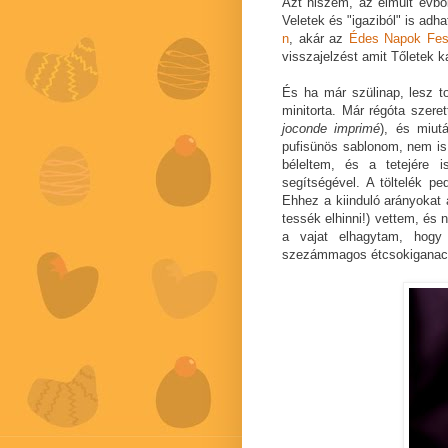
Azt hiszem, az elmúlt évből
Veletek és "igaziból" is adh
n
, akár az
Édes Napok Fesz
visszajelzést amit Tőletek 
És ha már szülinap, lesz to
minitorta. Már régóta szer
joconde imprimé
), és miu
pufisünös sablonom, nem is 
béleltem, és a tetejére 
segítségével. A töltelék 
Ehhez a kiinduló arányokat
tessék elhinni!) vettem, és 
a vajat elhagytam, hogy
szezámmagos étcsokiganach