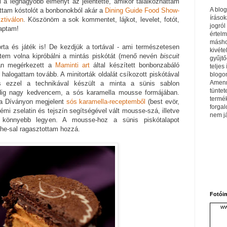
 a legnagyobb élményt az jelentette, amikor találkozhattam
A blo
attam kóstolót a bonbonokból akár a
Dining Guide Food Show-
írások
tiválon
. Köszönöm a sok kommentet, lájkot, levelet, fotót,
jogról
kaptam!
értel
máshol
rta és játék is! De kezdjük a tortával - ami természetesen
kivéte
ettem volna kipróbálni a mintás piskótát (menő nevén
biscuit
gyűjtő
tán megérkezett a
Maminti art
által készített bonbonzabáló
teljes 
halogattam tovább. A minitorták oldalát csíkozott piskótával
blogom
Amenn
is ezzel a technikával készült a minta a sünis sablon
tüntet
pedig nagy kedvencem, a sós karamella mousse formájában.
termé
 a Díványon megjelent
sós karamella-receptemből
(best evör,
forga
némi zselatin és tejszín segítségével vált mousse-szá, illetve
nem j
 könnyebb legyen. A mousse-hoz a sünis piskótalapot
e-sal ragasztottam hozzá.
Fotói
ww