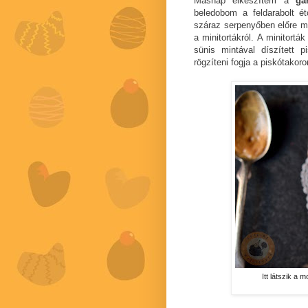
Másnap elkészítem a
ga
beledobom a feldarabolt 
száraz serpenyőben előre m
a minitortákról. A minitort
sünis mintával díszített 
rögzíteni fogja a piskótakoro
Itt látszik a