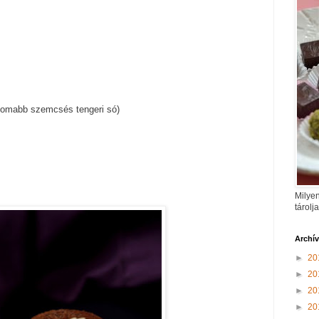
nomabb szemcsés tengeri só)
Milyen
tárolj
Archí
►
20
►
20
►
20
►
20