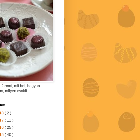
 formát, mit hol, hogyan
am, milyen csokit...
vum
18
( 2 )
17
( 11 )
16
( 25 )
15
( 40 )