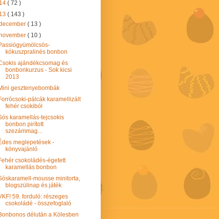
14
( 72 )
13
( 143 )
december
( 13 )
november
( 10 )
Passiógyümölcsös-
kókuszpralinés bonbon
Csokis ajándékcsomag és
bonbonkurzus - Sok kicsi
2013
Mini gesztenyebombák
Forrócsoki-pálcák karamellizált
fehér csokiból
Sós karamellás-tejcsokis
bonbon pirított
szezámmag...
Édes meglepetések -
könyvajánló
Fehér csokoládés-égetett
karamellás bonbon
Sóskaramell-mousse minitorta,
blogszülinap és játék
VKF! 59. forduló: részeges
csokoládé - összefoglaló
Bonbonos délután a Kölesben