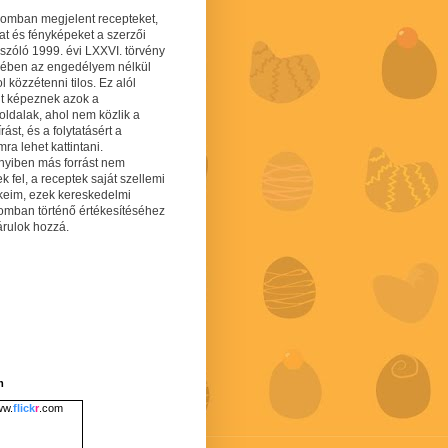
gomban megjelent recepteket,
at és fényképeket a szerzői
 szóló 1999. évi LXXVI. törvény
mében az engedélyem nélkül
 közzétenni tilos. Ez alól
lt képeznek azok a
oldalak, ahol nem közlik a
írást, és a folytatásért a
ra lehet kattintani.
yiben más forrást nem
ek fel, a receptek saját szellemi
keim, ezek kereskedelmi
lomban történő értékesítéséhez
árulok hozzá.
m
w.
flick
r
.com