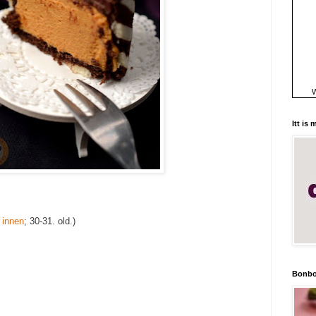
W
Itt is
t
innen
; 30-31. old.)
Bonbo