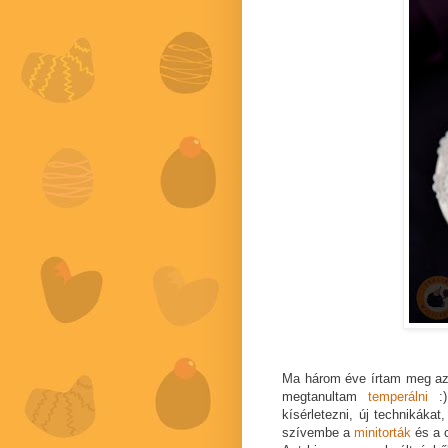
Ma három éve írtam meg a
megtanultam
temperálni
:)
kísérletezni, új technikáka
szívembe a
minitorták
és a c