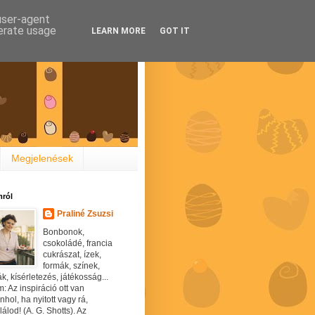
 user-agent
nerate usage
LEARN MORE
GOT IT
Megjelenések
ról
Praliné Zsuzsi
Bonbonok,
csokoládé, francia
cukrászat, ízek,
formák, színek,
ák, kísérletezés, játékosság...
: Az inspiráció ott van
hol, ha nyitott vagy rá,
álod! (A. G. Shotts). Az