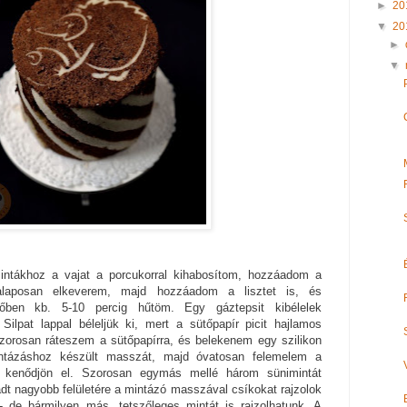
►
20
▼
20
►
▼
tákhoz a vajat a porcukorral kihabosítom, hozzáadom a
el alaposan elkeverem, majd hozzáadom a lisztet is, és
ben kb. 5-10 percig hűtöm. Egy gáztepsit kibélelek
Silpat lappal béleljük ki, mert a sütőpapír picit hajlamos
szorosan ráteszem a sütőpapírra, és belekenem egy szilikon
intázáshoz készült masszát, majd óvatosan felemelem a
 kenődjön el. Szorosan egymás mellé három sünimintát
adt nagyobb felületére a mintázó masszával csíkokat rajzolok
 de bármilyen más, tetszőleges mintát is rajzolhatunk. A