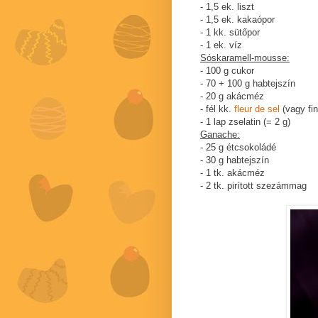
- 1,5 ek. liszt
- 1,5 ek. kakaópor
- 1 kk. sütőpor
- 1 ek. víz
Sóskaramell-mousse:
- 100 g cukor
- 70 + 100 g habtejszín
- 20 g akácméz
- fél kk.
fleur de sel
(vagy fi
- 1 lap zselatin (= 2 g)
Ganache:
- 25 g étcsokoládé
- 30 g habtejszín
- 1 tk. akácméz
- 2 tk. pirított szezámmag