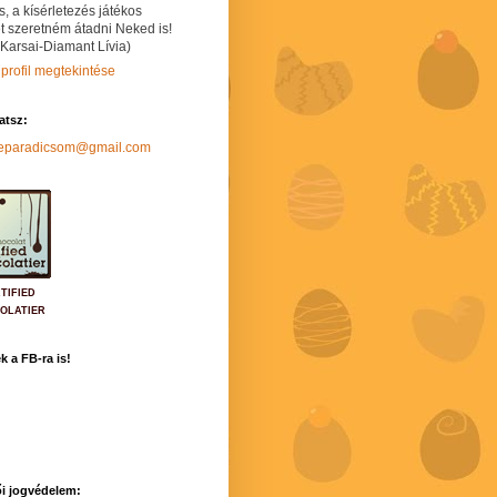
s, a kísérletezés játékos
t szeretném átadni Neked is!
 Karsai-Diamant Lívia)
 profil megtekintése
hatsz:
neparadicsom@gmail.com
TIFIED
OLATIER
k a FB-ra is!
i jogvédelem: