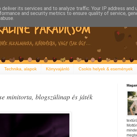
deliver its services and to analyze traffic. Your IP address and
formance and security metrics to ensure quality of service, ge
 abuse.
Technika, alapok
Könyvajánló
Csokis helyek & események
Magam
 minitorta, blogszülinap és játék
textúr
Mottóm
minden
megtal