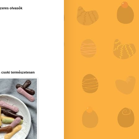
zeres olvasók
 csoki természetesen