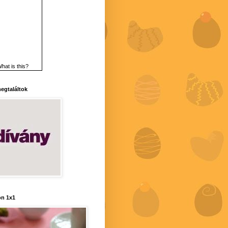
hat is this?
 megtaláltok
n 1x1