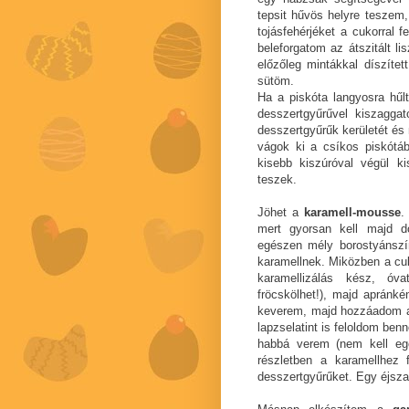
tepsit hűvös helyre teszem
tojásfehérjéket a cukorral 
beleforgatom az átszitált li
előzőleg mintákkal díszítet
sütöm.
Ha a piskóta langyosra hűl
desszertgyűrűvel kiszagga
desszertgyűrűk kerületét é
vágok ki a csíkos piskótáb
kisebb kiszúróval végül ki
teszek.
Jöhet a
karamell-mousse
.
mert gyorsan kell majd d
egészen mély borostyánszín
karamellnek. Miközben a cuko
karamellizálás kész, ó
fröcskölhet!), majd apránké
keverem, majd hozzáadom a s
lapzselatint is feloldom be
habbá verem (nem kell eg
részletben a karamellhez 
desszertgyűrűket. Egy éjsz