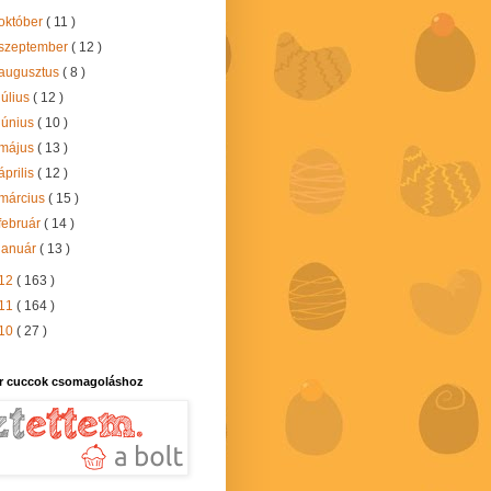
október
( 11 )
szeptember
( 12 )
augusztus
( 8 )
július
( 12 )
június
( 10 )
május
( 13 )
április
( 12 )
március
( 15 )
február
( 14 )
január
( 13 )
12
( 163 )
11
( 164 )
10
( 27 )
r cuccok csomagoláshoz