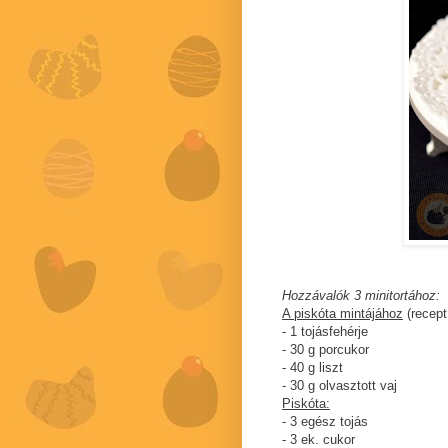
Hozzávalók 3 minitortához:
A piskóta mintájához
(recep
- 1 tojásfehérje
- 30 g porcukor
- 40 g liszt
- 30 g olvasztott vaj
Piskóta:
- 3 egész tojás
- 3 ek. cukor