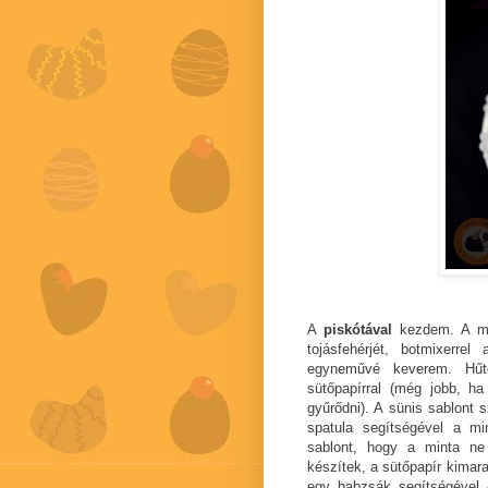
A
piskótával
kezdem. A min
tojásfehérjét, botmixerr
egyneművé keverem. Hűtő
sütőpapírral (még jobb, ha 
gyűrődni). A sünis sablont 
spatula segítségével a m
sablont, hogy a minta ne
készítek, a sütőpapír kimar
egy habzsák segítségével -