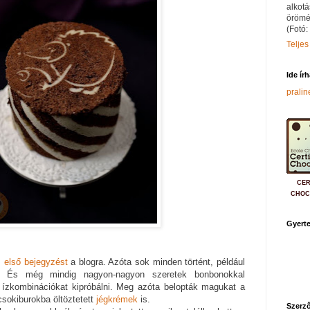
alkotá
örömé
(Fotó:
Teljes
Ide ír
prali
CER
CHOC
Gyerte
z
első bejegyzést
a blogra. Azóta sok minden történt, például
 És még mindig nagyon-nagyon szeretek bonbonokkal
t, ízkombinációkat kipróbálni. Meg azóta belopták magukat a
sokiburokba öltöztetett
jégkrémek
is.
Szerző