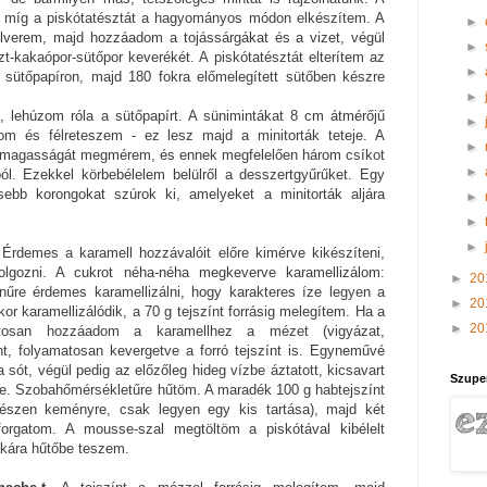
, míg a piskótatésztát a hagyományos módon elkészítem. A
►
felverem, majd hozzáadom a tojássárgákat és a vizet, végül
►
szt-kakaópor-sütőpor keverékét. A piskótatésztát elterítem az
►
t sütőpapíron, majd 180 fokra előmelegített sütőben készre
►
t, lehúzom róla a sütőpapírt. A sünimintákat 8 cm átmérőjű
►
tom és félreteszem - ez lesz majd a minitorták teteje. A
►
s magasságát megmérem, és ennek megfelelően három csíkot
►
ól. Ezekkel körbebélelem belülről a desszertgyűrűket. Egy
sebb korongokat szúrok ki, amelyeket a minitorták aljára
►
►
►
 Érdemes a karamell hozzávalóit előre kimérve kikészíteni,
olgozni. A cukrot néha-néha megkeverve karamellizálom:
►
20
űre érdemes karamellizálni, hogy karakteres íze legyen a
►
20
r karamellizálódik, a 70 g tejszínt forrásig melegítem. Ha a
►
20
vatosan hozzáadom a karamellhez a mézet (vigyázat,
nt, folyamatosan kevergetve a forró tejszínt is. Egyneművé
ót, végül pedig az előzőleg hideg vízbe áztatott, kicsavart
Szupe
nne. Szobahőmérsékletűre hűtöm. A maradék 100 g habtejszínt
észen keményre, csak legyen egy kis tartása), majd két
forgatom. A mousse-szal megtöltöm a piskótával kibélelt
akára hűtőbe teszem.