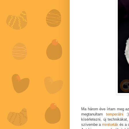
Ma három éve írtam meg a
megtanultam
temperálni
:)
kísérletezni, új technikáka
szívembe a
minitorták
és a c