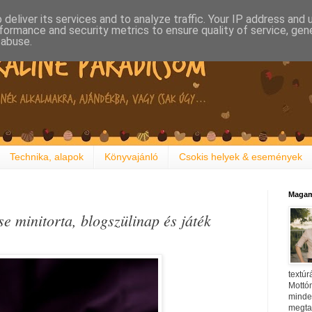
deliver its services and to analyze traffic. Your IP address and
formance and security metrics to ensure quality of service, ge
 abuse.
Technika, alapok
Könyvajánló
Csokis helyek & események
Magam
 minitorta, blogszülinap és játék
textúr
Mottóm
minden
megtal