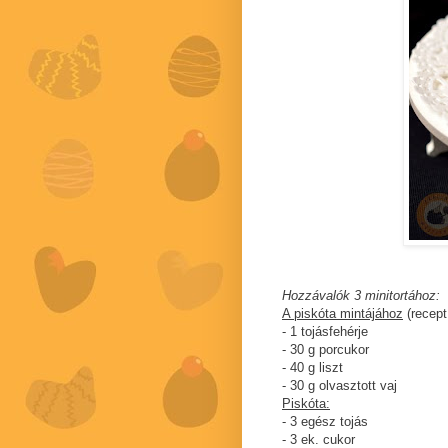
Hozzávalók 3 minitortához:
A piskóta mintájához
(recep
- 1 tojásfehérje
- 30 g porcukor
- 40 g liszt
- 30 g olvasztott vaj
Piskóta:
- 3 egész tojás
- 3 ek. cukor