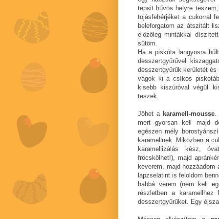
tepsit hűvös helyre teszem
tojásfehérjéket a cukorral 
beleforgatom az átszitált li
előzőleg mintákkal díszítet
sütöm.
Ha a piskóta langyosra hűl
desszertgyűrűvel kiszagga
desszertgyűrűk kerületét é
vágok ki a csíkos piskótáb
kisebb kiszúróval végül ki
teszek.
Jöhet a
karamell-mousse
.
mert gyorsan kell majd d
egészen mély borostyánszín
karamellnek. Miközben a cuko
karamellizálás kész, ó
fröcskölhet!), majd apránké
keverem, majd hozzáadom a s
lapzselatint is feloldom be
habbá verem (nem kell eg
részletben a karamellhez 
desszertgyűrűket. Egy éjsz