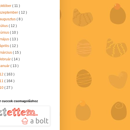
október
( 11 )
szeptember
( 12 )
augusztus
( 8 )
július
( 12 )
június
( 10 )
május
( 13 )
április
( 12 )
március
( 15 )
február
( 14 )
január
( 13 )
12
( 163 )
11
( 164 )
10
( 27 )
r cuccok csomagoláshoz