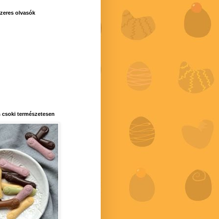
zeres olvasók
 csoki természetesen