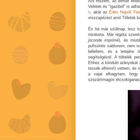
Azt hiszem, az elmúlt évből
Veletek és "igaziból" is adh
n
, akár az
Édes Napok Fesz
visszajelzést amit Tőletek 
És ha már szülinap, lesz to
minitorta. Már régóta szer
joconde imprimé
), és miu
pufisünös sablonom, nem is 
béleltem, és a tetejére 
segítségével. A töltelék 
Ehhez a kiinduló arányokat
tessék elhinni!) vettem, és 
a vajat elhagytam, hogy
szezámmagos étcsokiganach