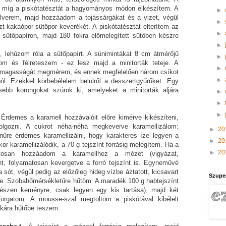
, míg a piskótatésztát a hagyományos módon elkészítem. A
►
felverem, majd hozzáadom a tojássárgákat és a vizet, végül
►
szt-kakaópor-sütőpor keverékét. A piskótatésztát elterítem az
►
t sütőpapíron, majd 180 fokra előmelegített sütőben készre
►
t, lehúzom róla a sütőpapírt. A sünimintákat 8 cm átmérőjű
►
tom és félreteszem - ez lesz majd a minitorták teteje. A
►
s magasságát megmérem, és ennek megfelelően három csíkot
►
ól. Ezekkel körbebélelem belülről a desszertgyűrűket. Egy
sebb korongokat szúrok ki, amelyeket a minitorták aljára
►
►
►
 Érdemes a karamell hozzávalóit előre kimérve kikészíteni,
olgozni. A cukrot néha-néha megkeverve karamellizálom:
►
20
űre érdemes karamellizálni, hogy karakteres íze legyen a
►
20
r karamellizálódik, a 70 g tejszínt forrásig melegítem. Ha a
►
20
vatosan hozzáadom a karamellhez a mézet (vigyázat,
nt, folyamatosan kevergetve a forró tejszínt is. Egyneművé
ót, végül pedig az előzőleg hideg vízbe áztatott, kicsavart
Szupe
nne. Szobahőmérsékletűre hűtöm. A maradék 100 g habtejszínt
észen keményre, csak legyen egy kis tartása), majd két
forgatom. A mousse-szal megtöltöm a piskótával kibélelt
akára hűtőbe teszem.