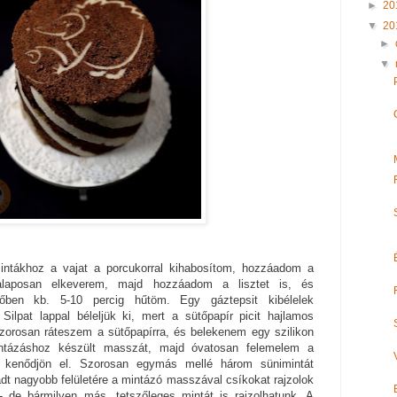
►
20
▼
20
►
▼
tákhoz a vajat a porcukorral kihabosítom, hozzáadom a
el alaposan elkeverem, majd hozzáadom a lisztet is, és
ben kb. 5-10 percig hűtöm. Egy gáztepsit kibélelek
Silpat lappal béleljük ki, mert a sütőpapír picit hajlamos
szorosan ráteszem a sütőpapírra, és belekenem egy szilikon
intázáshoz készült masszát, majd óvatosan felemelem a
 kenődjön el. Szorosan egymás mellé három sünimintát
adt nagyobb felületére a mintázó masszával csíkokat rajzolok
 de bármilyen más, tetszőleges mintát is rajzolhatunk. A