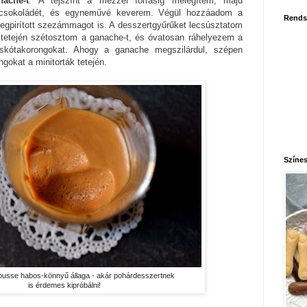
nache-t
. A tejszínt a mézzel forrásig melegítem, majd
étcsokoládét, és egyneművé keverem. Végül hozzáadom a
Rends
egpirított szezámmagot is. A desszertgyűrűket lecsúsztatom
ák tetején szétosztom a ganache-t, és óvatosan ráhelyezem a
piskótakorongokat. Ahogy a ganache megszilárdul, szépen
ngokat a minitorták tetején.
Színes
 mousse habos-könnyű állaga - akár pohárdesszertnek
is érdemes kipróbálni!