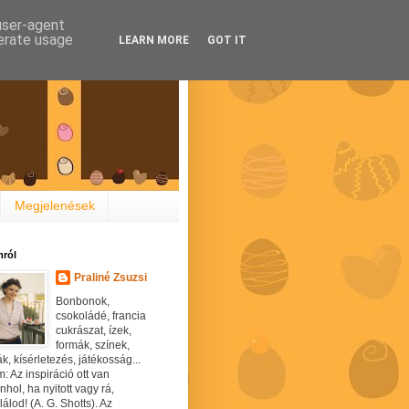
 user-agent
nerate usage
LEARN MORE
GOT IT
Megjelenések
ról
Praliné Zsuzsi
Bonbonok,
csokoládé, francia
cukrászat, ízek,
formák, színek,
ák, kísérletezés, játékosság...
: Az inspiráció ott van
hol, ha nyitott vagy rá,
álod! (A. G. Shotts). Az