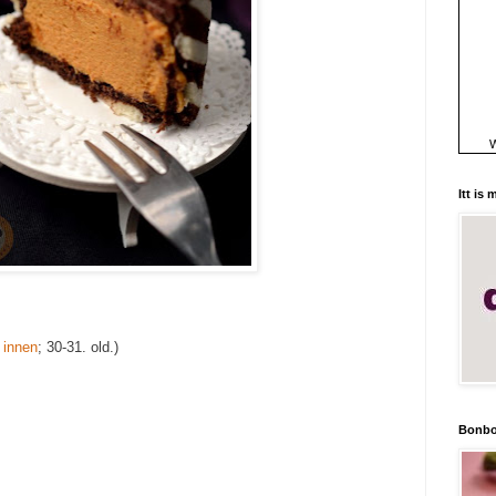
W
Itt is
t
innen
; 30-31. old.)
Bonbo