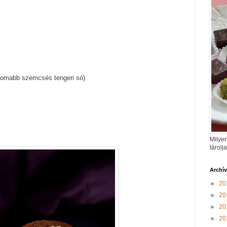
nomabb szemcsés tengeri só)
Milyen
tárolj
Archí
►
20
►
20
►
20
►
20