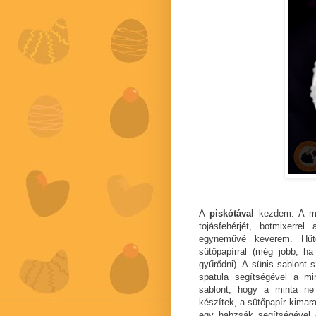
A
piskótával
kezdem. A min
tojásfehérjét, botmixerr
egyneművé keverem. Hűtő
sütőpapírral (még jobb, ha 
gyűrődni). A sünis sablont 
spatula segítségével a m
sablont, hogy a minta ne
készítek, a sütőpapír kimar
egy habzsák segítségével -