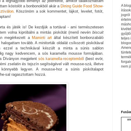
 a legnagyobb élményt az jelentette, amikor találkozhattam
A blo
attam kóstolót a bonbonokból akár a
Dining Guide Food Show-
írások
tiválon
. Köszönöm a sok kommentet, lájkot, levelet, fotót,
jogról
kaptam!
értel
máshol
rta és játék is! De kezdjük a tortával - ami természetesen
kivéte
ettem volna kipróbálni a mintás piskótát (menő nevén
biscuit
gyűjtő
tán megérkezett a
Maminti art
által készített bonbonzabáló
teljes 
halogattam tovább. A minitorták oldalát csíkozott piskótával
blogom
Amenn
is ezzel a technikával készült a minta a sünis sablon
tüntet
pedig nagy kedvencem, a sós karamella mousse formájában.
termé
 a Díványon megjelent
sós karamella-receptemből
(best evör,
forga
némi zselatin és tejszín segítségével vált mousse-szá, illetve
nem j
 könnyebb legyen. A mousse-hoz a sünis piskótalapot
e-sal ragasztottam hozzá.
Fotói
ww