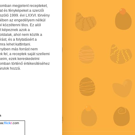
gomban megjelent recepteket,
at és fényképeket a szerzői
 szóló 1999. évi LXXVI. törvény
mében az engedélyem nélkül
 közzétenni tilos. Ez alól
lt képeznek azok a
oldalak, ahol nem közlik a
írást, és a folytatásért a
ra lehet kattintani.
yiben más forrást nem
ek fel, a receptek saját szellemi
keim, ezek kereskedelmi
lomban történő értékesítéséhez
árulok hozzá.
m
w.
flick
r
.com