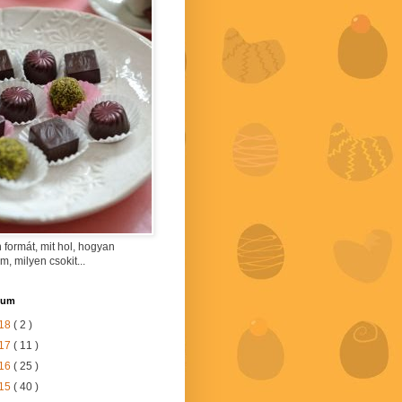
 formát, mit hol, hogyan
am, milyen csokit...
vum
18
( 2 )
17
( 11 )
16
( 25 )
15
( 40 )