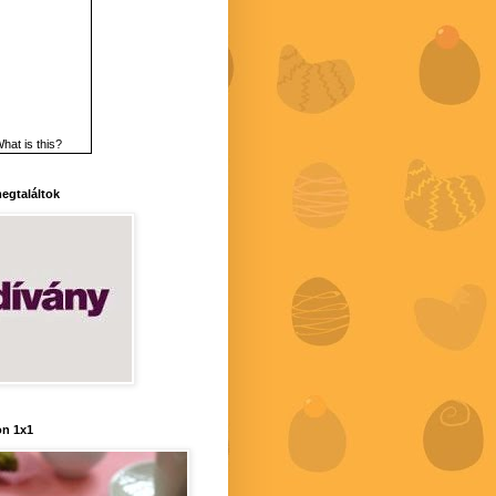
hat is this?
 megtaláltok
n 1x1