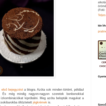
alkotá
örömé
(Fotó:
Teljes
Ide ír
prali
CER
CHOC
Gyerte
z
első bejegyzést
a blogra. Azóta sok minden történt, például
 És még mindig nagyon-nagyon szeretek bonbonokkal
t, ízkombinációkat kipróbálni. Meg azóta belopták magukat a
sokiburokba öltöztetett
jégkrémek
is.
Szerző