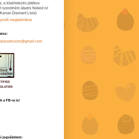
s, a kísérletezés játékos
t szeretném átadni Neked is!
 Karsai-Diamant Lívia)
 profil megtekintése
hatsz:
neparadicsom@gmail.com
TIFIED
OLATIER
k a FB-ra is!
i jogvédelem: