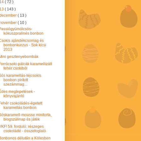
14
( 72 )
13
( 143 )
december
( 13 )
november
( 10 )
Passiógyümölcsös-
kókuszpralinés bonbon
Csokis ajándékcsomag és
bonbonkurzus - Sok kicsi
2013
Mini gesztenyebombák
Forrócsoki-pálcák karamellizált
fehér csokiból
Sós karamellás-tejcsokis
bonbon pirított
szezámmag...
Édes meglepetések -
könyvajánló
Fehér csokoládés-égetett
karamellás bonbon
Sóskaramell-mousse minitorta,
blogszülinap és játék
VKF! 59. forduló: részeges
csokoládé - összefoglaló
Bonbonos délután a Kölesben