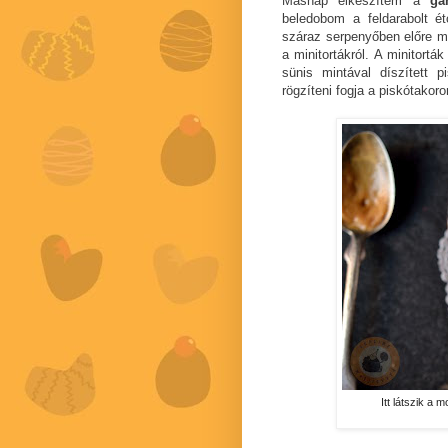
Másnap elkészítem a
ga
beledobom a feldarabolt 
száraz serpenyőben előre m
a minitortákról. A minitort
sünis mintával díszített 
rögzíteni fogja a piskótakoro
Itt látszik a