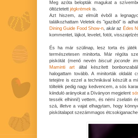
Meg azóta belopták magukat a szívem
öltöztetett
jégkrémek
is.
Azt hiszem, az elmúlt évből a legnagyo
találkozhattam Veletek és "igaziból" is adh
Dining Guide Food Show-n
, akár az
Édes N
kommentet, lájkot, levelet, fotót, visszajelz
És ha már szülinap, lesz torta és játék
természetesen minitorta. Már régóta sze
piskótát (menő nevén
biscuit joconde i
Maminti art
által készített bonbonzab
halogattam tovább. A minitorták oldalát c
tetejére is ezzel a technikával készült a m
töltelék pedig nagy kedvencem, a sós kar
kiinduló arányokat a Díványon megjelent
só
tessék elhinni!) vettem, és némi zselatin é
szá, illetve a vajat elhagytam, hogy kön
piskótalapot szezámmagos étcsokiganache-