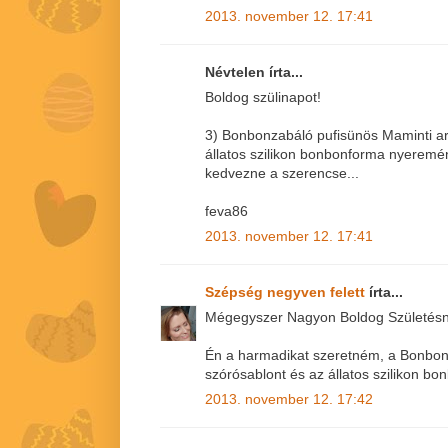
2013. november 12. 17:41
Névtelen írta...
Boldog szülinapot!
3) Bonbonzabáló pufisünös Maminti ar
állatos szilikon bonbonforma nyerem
kedvezne a szerencse...
feva86
2013. november 12. 17:41
Szépség negyven felett
írta...
Mégegyszer Nagyon Boldog Születésna
Én a harmadikat szeretném, a Bonbon
szórósablont és az állatos szilikon bo
2013. november 12. 17:42