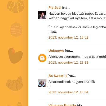
PiciJuci
írta...
Nagyon boldog blogszülinapot Zsuzsa!!
közben nagyokat nyeltem, ezt a mousset 
Én a 3. ajándéknak örülnék a legjobba
miatt.
2013. november 12. 16:32
Unknown
írta...
A könyvet szeretném, meg a sütit gráti
2013. november 12. 16:33
Be Sweet :)
írta...
A harmadiknak nagyon örülnék
:)
2013. november 12. 16:34
Vámossy Brigitta
írta...