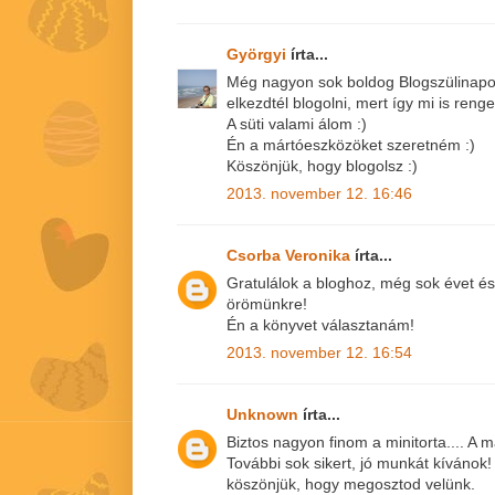
Györgyi
írta...
Még nagyon sok boldog Blogszülinapot
elkezdtél blogolni, mert így mi is reng
A süti valami álom :)
Én a mártóeszközöket szeretném :)
Köszönjük, hogy blogolsz :)
2013. november 12. 16:46
Csorba Veronika
írta...
Gratulálok a bloghoz, még sok évet és 
örömünkre!
Én a könyvet választanám!
2013. november 12. 16:54
Unknown
írta...
Biztos nagyon finom a minitorta.... A
További sok sikert, jó munkát kívánok!
köszönjük, hogy megosztod velünk.