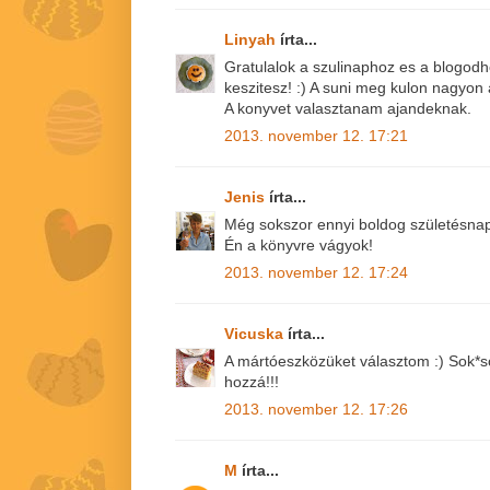
Linyah
írta...
Gratulalok a szulinaphoz es a blogodh
keszitesz! :) A suni meg kulon nagyon 
A konyvet valasztanam ajandeknak.
2013. november 12. 17:21
Jenis
írta...
Még sokszor ennyi boldog születésnap
Én a könyvre vágyok!
2013. november 12. 17:24
Vicuska
írta...
A mártóeszközüket választom :) Sok*so
hozzá!!!
2013. november 12. 17:26
M
írta...