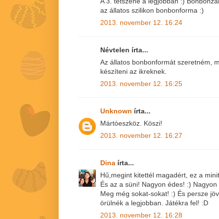
A 3. tetszene a legjobban :) Bonbonza
az állatos szilikon bonbonforma :)
2013. november 12. 16:24
Névtelen írta...
Az állatos bonbonformát szeretném, m
készíteni az ikreknek.
2013. november 12. 16:25
Unknown
írta...
Mártóeszköz. Köszi!
2013. november 12. 16:27
Dina
írta...
Hű,megint kitettél magadért, ez a minito
És az a süni! Nagyon édes! :) Nagyon 
Meg még sokat-sokat! :) És persze jövö
örülnék a legjobban. Játékra fel! :D
2013. november 12. 16:28