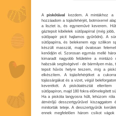
A
piskótával
kezdem. A mintákhoz a va
hozzáadom a tojásfehérjét, botmixerrel a
a lisztet is, és egyneművé keverem. Hű
gáztepsit kibélelek sütőpapírral (még jobb, 
sütőpapír picit hajlamos gyűrődni). A s
sütőpapírra, és belekenem egy szilikon s
készült masszát, majd óvatosan feleme
kenődjön el. Szorosan egymás mellé három
kimaradt nagyobb felületére a mintázó 
habzsák segítségével - de bármilyen más, te
tepsit hűvös helyre teszem, míg a pis
elkészítem. A tojásfehérjéket a cukor
tojássárgákat és a vizet, végül beleforgatom
keverékét. A piskótatésztát elterítem 
sütőpapíron, majd 180 fokra előmelegített 
Ha a piskóta langyosra hűlt, lehúzom róla
átmérőjű desszertgyűrűvel kiszaggatom 
minitorták teteje. A desszertgyűrűk ker
ennek megfelelően három csíkot vágok 