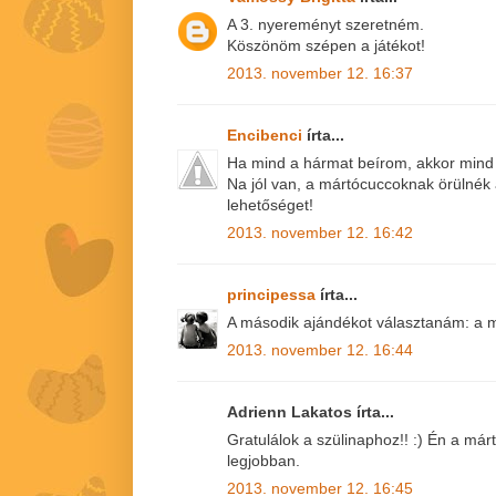
A 3. nyereményt szeretném.
Köszönöm szépen a játékot!
2013. november 12. 16:37
Encibenci
írta...
Ha mind a hármat beírom, akkor mind
Na jól van, a mártócuccoknak örülnék
lehetőséget!
2013. november 12. 16:42
principessa
írta...
A második ajándékot választanám: a m
2013. november 12. 16:44
Adrienn Lakatos írta...
Gratulálok a szülinaphoz!! :) Én a má
legjobban.
2013. november 12. 16:45