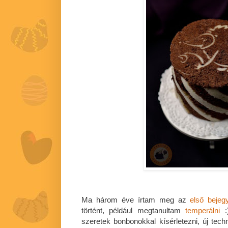
Ma három éve írtam meg az
első bejeg
történt, például megtanultam
temperálni
:
szeretek bonbonokkal kísérletezni, új techn