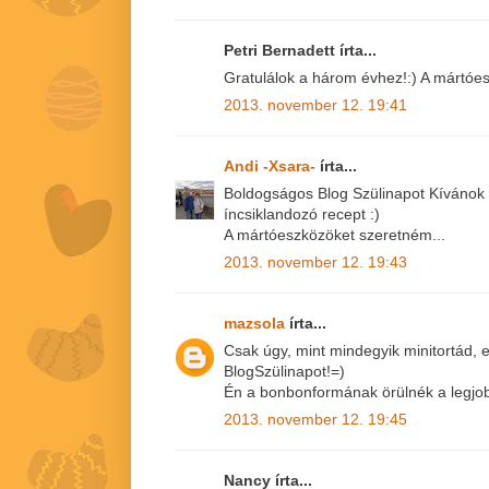
Petri Bernadett írta...
Gratulálok a három évhez!:) A mártóe
2013. november 12. 19:41
Andi -Xsara-
írta...
Boldogságos Blog Szülinapot Kívánok
íncsiklandozó recept :)
A mártóeszközöket szeretném...
2013. november 12. 19:43
mazsola
írta...
Csak úgy, mint mindegyik minitortád, 
BlogSzülinapot!=)
Én a bonbonformának örülnék a legjob
2013. november 12. 19:45
Nancy írta...