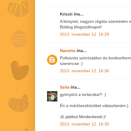
Kriszti írta...
A könyvet, nagyon régóta szeretném m
Boldog blogszülinapot!
2013. november 12. 16:29
Nanetta
írta...
Pufisünös szórósablon és bonbonfor
szerencse :)
2013. november 12. 16:30
Szila
írta...
gyönyörű a tortácska!!! :)
Én a mártóeszközöket választanám:).
Jó játékot Mindenkinek:)!
2013. november 12. 16:30