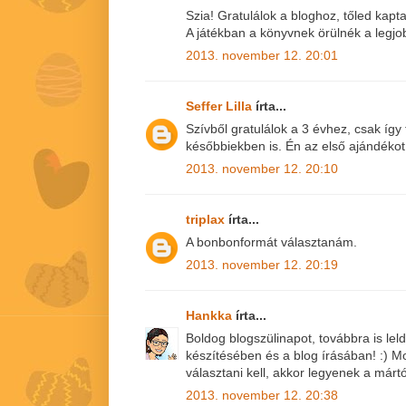
Szia! Gratulálok a bloghoz, tőled kap
A játékban a könyvnek örülnék a legjo
2013. november 12. 20:01
Seffer Lilla
írta...
Szívből gratulálok a 3 évhez, csak így
későbbiekben is. Én az első ajándéko
2013. november 12. 20:10
triplax
írta...
A bonbonformát választanám.
2013. november 12. 20:19
Hankka
írta...
Boldog blogszülinapot, továbbra is le
készítésében és a blog írásában! :)
választani kell, akkor legyenek a márt
2013. november 12. 20:38