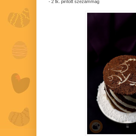
- 2 tk. pirított szezámmag