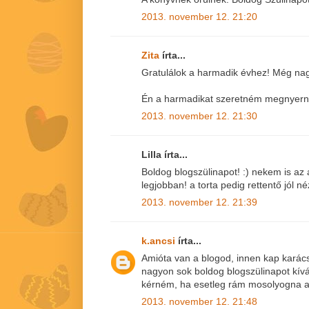
2013. november 12. 21:20
Zita
írta...
Gratulálok a harmadik évhez! Még nag
Én a harmadikat szeretném megnyerni!
2013. november 12. 21:30
Lilla írta...
Boldog blogszülinapot! :) nekem is az
legjobban! a torta pedig rettentő jól né
2013. november 12. 21:39
k.ancsi
írta...
Amióta van a blogod, innen kap karács
nagyon sok boldog blogszülinapot kív
kérném, ha esetleg rám mosolyogna a
2013. november 12. 21:48