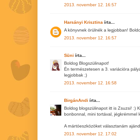
2013. november 12. 16:57
Harsányi Krisztina
írta...
A könyvnek örülnék a legjobban! Boldog 
2013. november 12. 16:57
Süni
írta...
Boldog Blogszülinapot!
Én természetesen a 3. variációra pály
legjobbak ;)
2013. november 12. 16:58
BirgánAndi
írta...
Boldog blogszülinapot itt is Zsuzsi! :
bonbonnal, mini tortával, jégkrémmel 
A mártóeszközöket választanám aján
2013. november 12. 17:02