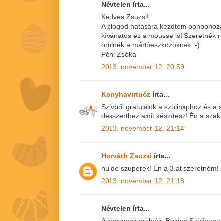
Névtelen írta...
Kedves Zsuzsi!
A blogod hatására kezdtem bonbonozá
kívánatos ez a mousse is! Szeretnék r
örülnék a mártóeszközöknek :-)
Péhl Zsóka
2013. november 12. 20:59
Konyhavirtuóz
írta...
Szívből gratulálok a szülinaphoz és 
desszerthez amit készítesz! Én a sza
2013. november 12. 21:14
Horváth Zsuzsi
írta...
hú de szuperek! Én a 3.at szeretném! 
2013. november 12. 21:18
Névtelen írta...
A könyvnek örülnék. Boldog Szülinapo