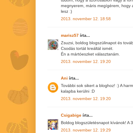
tudom, hogy a szórósablon vagy a for
megnyerem, máris megígérem, hogy a
lesz :)
2013. november 12. 18:58
marisz57
írta...
Zsuzsi, boldog blogszülinapot és továb
Csodás tortát kreáltál ismét.
Én a mártóeszket választanám.
2013. november 12. 19:20
Ani
írta...
További sok sikert a bloghoz! :) A ha
kalapba kerülni :D
2013. november 12. 19:20
Csigabige
írta...
Boldog blogszületésnapot kívánok! A 3
2013. november 12. 19:29