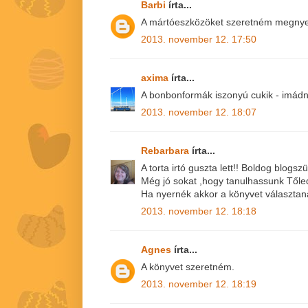
Barbi
írta...
A mártóeszközöket szeretném megnyer
2013. november 12. 17:50
axima
írta...
A bonbonformák iszonyú cukik - imádn
2013. november 12. 18:07
Rebarbara
írta...
A torta irtó guszta lett!! Boldog blogszü
Még jó sokat ,hogy tanulhassunk Tőled
Ha nyernék akkor a könyvet választan
2013. november 12. 18:18
Agnes
írta...
A könyvet szeretném.
2013. november 12. 18:19