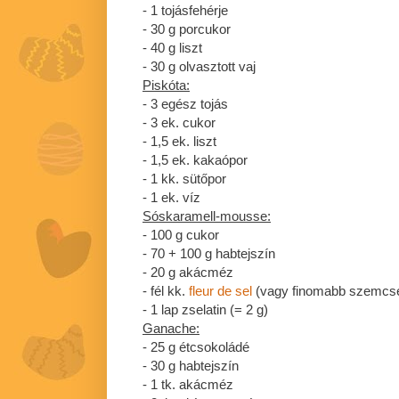
- 1 tojásfehérje
- 30 g porcukor
- 40 g liszt
- 30 g olvasztott vaj
Piskóta:
- 3 egész tojás
- 3 ek. cukor
- 1,5 ek. liszt
- 1,5 ek. kakaópor
- 1 kk. sütőpor
- 1 ek. víz
Sóskaramell-mousse:
- 100 g cukor
- 70 + 100 g habtejszín
- 20 g akácméz
- fél kk.
fleur de sel
(vagy finomabb szemcsés
- 1 lap zselatin (= 2 g)
Ganache:
- 25 g étcsokoládé
- 30 g habtejszín
- 1 tk. akácméz