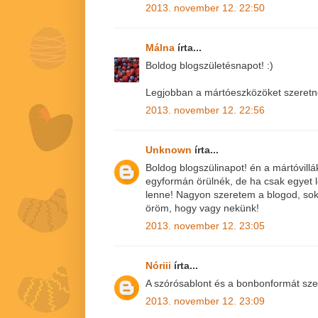
2013. november 12. 22:50
Málna
írta...
Boldog blogszületésnapot! :)
Legjobban a mártóeszközöket szeret
2013. november 12. 22:56
Unknown
írta...
Boldog blogszülinapot! én a mártóvill
egyformán örülnék, de ha csak egyet l
lenne! Nagyon szeretem a blogod, sok
öröm, hogy vagy nekünk!
2013. november 12. 23:05
Nóriii
írta...
A szórósablont és a bonbonformát sze
2013. november 12. 23:09