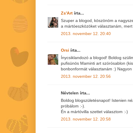
Zs'Art
írta...
Szuper a blogod, köszönöm a nagyszerű
a mártóeszközöket választanám, mert 
2013. november 12. 20:40
Orsi
írta...
Ínycsiklandozó a blogod! Boldog szül
pufisünös Maminti art szórósablon (kis
bonbonformát választanám :) Nagyon c
2013. november 12. 20:56
Névtelen írta...
Boldog blogszületésnapot! Istenien néz 
próbálom :-).
Én a mártóvilla szettet választom :-)
2013. november 12. 20:58