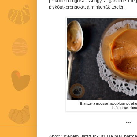
piskótakorongokat. Ahogy a ganache megsz
piskótakorongokat a minitorták tetején.
Itt látszik a mousse habos-könnyű áll
is érdemes kipró
***
Ahogy ígértem, játszunk is! Ha már harma