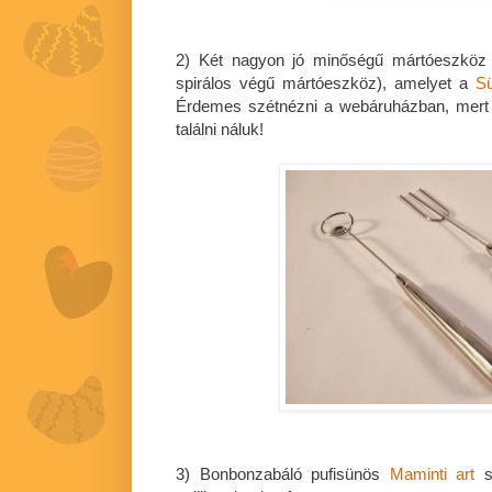
2) Két nagyon jó minőségű mártóeszköz 
spirálos végű mártóeszköz), amelyet a
Sü
Érdemes szétnézni a webáruházban, mert
találni náluk!
3) Bonbonzabáló pufisünös
Maminti art
sz