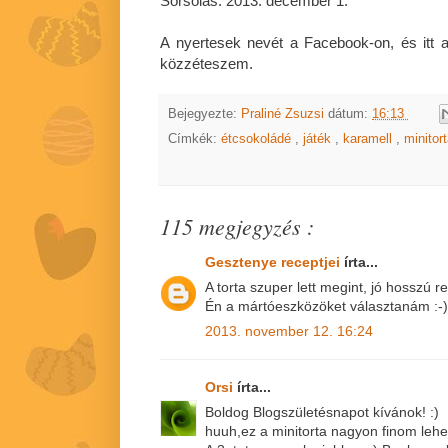
Sorsolás: 2013. december 1.
A nyertesek nevét a Facebook-on, és itt a 
közzéteszem.
Bejegyezte:
Praliné Zsuzsi
dátum:
16:13
Címkék:
étcsokoládé
,
játék
,
karamell
,
minitor
115 megjegyzés :
Gesztenye receptjei
írta...
A torta szuper lett megint, jó hosszú re
Én a mártóeszközöket választanám :-)
2013. november 12. 16:24
Orsi
írta...
Boldog Blogszületésnapot kívánok! :)
huuh,ez a minitorta nagyon finom lehet