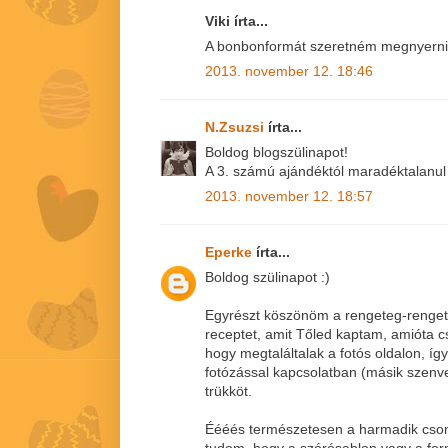
Viki írta...
A bonbonformát szeretném megnyerni!
2013. november 12. 18:46
N.Zsuzsi
írta...
Boldog blogszülinapot!
A 3. számú ajándéktól maradéktalanul 
2013. november 12. 18:57
Eperke
írta...
Boldog szülinapot :)
Egyrészt köszönöm a rengeteg-rengete
receptet, amit Tőled kaptam, amióta 
hogy megtaláltalak a fotós oldalon, íg
fotózással kapcsolatban (másik szenve
trükköt.
Éééés természetesen a harmadik csom