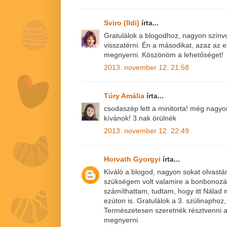
Sviro (Ildi)
írta...
Gratulálok a blogodhoz, nagyon színv
visszatérni. Én a másodikat, azaz az
megnyerni. Köszönöm a lehetőséget!
2013. november 12. 21:58
Túry Amália
írta...
csodaszép lett a minitorta! még nagy
kívánok! 3.nak örülnék
2013. november 12. 22:49
Horvath Gyorgyi
írta...
Kiváló a blogod, nagyon sokat olvastá
szükségem volt valamire a bonbonoz
számíthattam, tudtam, hogy itt Nála
ezúton is. Gratulálok a 3. szülinaphoz,
Természetesen szeretnék résztvenni a
megnyerni.