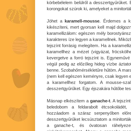
körbebélelem belülről a desszertgyűrűket. 
korongokat szúrok ki, amelyeket a minitorták
Jöhet a
karamell-mousse
. Érdemes a ka
kikészíteni, mert gyorsan kell majd dolgo
karamellizálom: egészen mély borostyánsz
karakteres íze legyen a karamellnek. Miközb
tejszínt forrásig melegítem. Ha a karamel
karamellhez a mézet (vigyázat, fröcskölh
kevergetve a forró tejszínt is. Egynemű
végül pedig az előzőleg hideg vízbe áztatott
benne. Szobahőmérsékletűre hűtöm. A mara
(nem kell egészen keményre, csak legyen eg
a karamellhez forgatom. A mousse-szal 
desszertgyűrűket. Egy éjszakára hűtőbe te
Másnap elkészítem a
ganache-t
. A tejszí
beledobom a feldarabolt étcsokoládét
hozzáadom a száraz serpenyőben előre
desszertgyűrűket lecsúsztatom a minitortákr
a ganache-t, és óvatosan ráhelyeze