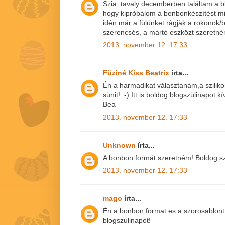
Szia, tavaly decemberben találtam a 
hogy kipròbálom a bonbonkészítést min
idén már a fülünket ràgjàk a rokonok/b
szerencsés, a mártò eszközt szeretné
2013. november 12. 17:33
Füziné Kiss Beatrix
írta...
Én a harmadikat választanám,a szilik
sünit! :-) Itt is boldog blogszülinapot k
Bea
2013. november 12. 17:33
Unknown
írta...
A bonbon formát szeretném! Boldog sz
2013. november 12. 17:33
mago
írta...
Én a bonbon format es a szorosablon
blogszulinapot!