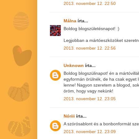
2013. november 12. 22:50
Málna
írta...
Boldog blogszületésnapot! :)
Legjobban a mártóeszközöket szeret
2013. november 12. 22:56
Unknown
írta...
Boldog blogszülinapot! én a mártóvill
egyformán örülnék, de ha csak egyet l
lenne! Nagyon szeretem a blogod, sok
öröm, hogy vagy nekünk!
2013. november 12. 23:05
Nóriii
írta...
A szórósablont és a bonbonformát sze
2013. november 12. 23:09