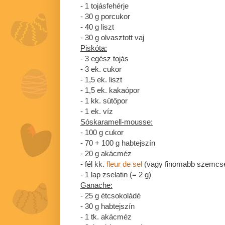
- 1 tojásfehérje
- 30 g porcukor
- 40 g liszt
- 30 g olvasztott vaj
Piskóta:
- 3 egész tojás
- 3 ek. cukor
- 1,5 ek. liszt
- 1,5 ek. kakaópor
- 1 kk. sütőpor
- 1 ek. víz
Sóskaramell-mousse:
- 100 g cukor
- 70 + 100 g habtejszín
- 20 g akácméz
- fél kk.
fleur de sel
(vagy finomabb szemcsés
- 1 lap zselatin (= 2 g)
Ganache:
- 25 g étcsokoládé
- 30 g habtejszín
- 1 tk. akácméz