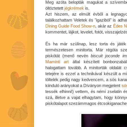
Meg azóta belopták magukat a szívem
öltöztetett
jégkrémek
is.
Azt hiszem, az elmúlt évből a legnagyo
találkozhattam Veletek és "igaziból" is adh
Dining Guide Food Show-n
, akár az
Édes N
kommentet, lájkot, levelet, fotót, visszajelz
És ha már szülinap, lesz torta és játék
természetesen minitorta. Már régóta sze
piskótát (menő nevén
biscuit joconde i
Maminti art
által készített bonbonzab
halogattam tovább. A minitorták oldalát c
tetejére is ezzel a technikával készült a m
töltelék pedig nagy kedvencem, a sós kar
kiinduló arányokat a Díványon megjelent
só
tessék elhinni!) vettem, és némi zselatin é
szá, illetve a vajat elhagytam, hogy kön
piskótalapot szezámmagos étcsokiganache-