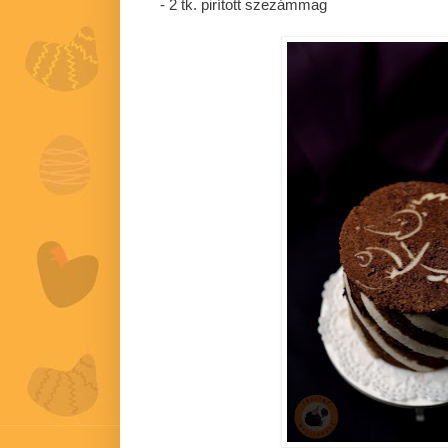
- 2 tk. pirított szezámmag