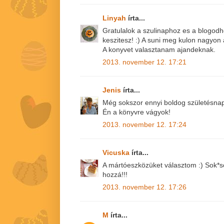
Linyah
írta...
Gratulalok a szulinaphoz es a blogodh
keszitesz! :) A suni meg kulon nagyon 
A konyvet valasztanam ajandeknak.
2013. november 12. 17:21
Jenis
írta...
Még sokszor ennyi boldog születésnap
Én a könyvre vágyok!
2013. november 12. 17:24
Vicuska
írta...
A mártóeszközüket választom :) Sok*so
hozzá!!!
2013. november 12. 17:26
M
írta...