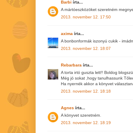
Barbi
írta...
A mártóeszközöket szeretném megnyer
2013. november 12. 17:50
axima
írta...
A bonbonformák iszonyú cukik - imádn
2013. november 12. 18:07
Rebarbara
írta...
A torta irtó guszta lett!! Boldog blogszü
Még jó sokat ,hogy tanulhassunk Tőled
Ha nyernék akkor a könyvet választan
2013. november 12. 18:18
Agnes
írta...
A könyvet szeretném.
2013. november 12. 18:19