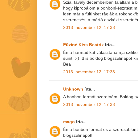
Szia, tavaly decemberben találtam a 
hogy kipròbálom a bonbonkészítést min
idén már a fülünket ràgjàk a rokonok/b
szerencsés, a mártò eszközt szeretné
2013. november 12. 17:33
Füziné Kiss Beatrix
írta...
Én a harmadikat választanám,a szilik
sünit! :-) Itt is boldog blogszülinapot k
Bea
2013. november 12. 17:33
Unknown
írta...
A bonbon formát szeretném! Boldog sz
2013. november 12. 17:33
mago
írta...
Én a bonbon format es a szorosablon
blogszulinapot!