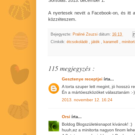
Sorsolás: 2013. december 1.
A nyertesek nevét a Facebook-on, és itt a 
közzéteszem.
Bejegyezte:
Praliné Zsuzsi
dátum:
16:13
Címkék:
étcsokoládé
,
játék
,
karamell
,
minitor
115 megjegyzés :
Gesztenye receptjei
írta...
A torta szuper lett megint, jó hosszú re
Én a mártóeszközöket választanám :-)
2013. november 12. 16:24
Orsi
írta...
Boldog Blogszületésnapot kívánok! :)
huuh,ez a minitorta nagyon finom lehet