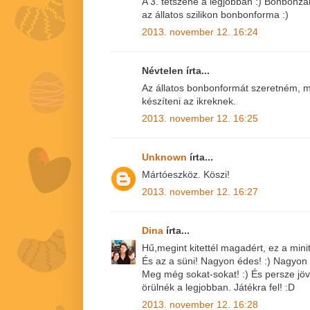
A 3. tetszene a legjobban :) Bonbonza
az állatos szilikon bonbonforma :)
2013. november 12. 16:24
Névtelen írta...
Az állatos bonbonformát szeretném, m
készíteni az ikreknek.
2013. november 12. 16:25
Unknown
írta...
Mártóeszköz. Köszi!
2013. november 12. 16:27
Dina
írta...
Hű,megint kitettél magadért, ez a minito
És az a süni! Nagyon édes! :) Nagyon 
Meg még sokat-sokat! :) És persze jövö
örülnék a legjobban. Játékra fel! :D
2013. november 12. 16:28