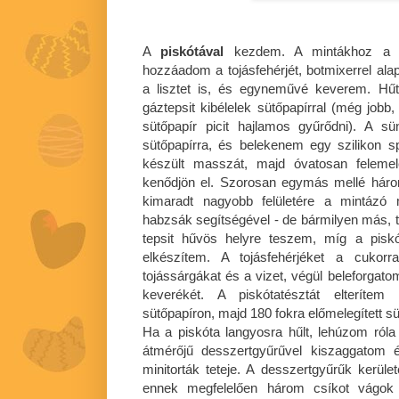
A
piskótával
kezdem. A mintákhoz a va
hozzáadom a tojásfehérjét, botmixerrel a
a lisztet is, és egyneművé keverem. Hű
gáztepsit kibélelek sütőpapírral (még jobb, 
sütőpapír picit hajlamos gyűrődni). A s
sütőpapírra, és belekenem egy szilikon s
készült masszát, majd óvatosan feleme
kenődjön el. Szorosan egymás mellé három
kimaradt nagyobb felületére a mintázó 
habzsák segítségével - de bármilyen más, te
tepsit hűvös helyre teszem, míg a pis
elkészítem. A tojásfehérjéket a cukor
tojássárgákat és a vizet, végül beleforgatom
keverékét. A piskótatésztát elterítem 
sütőpapíron, majd 180 fokra előmelegített 
Ha a piskóta langyosra hűlt, lehúzom róla
átmérőjű desszertgyűrűvel kiszaggatom 
minitorták teteje. A desszertgyűrűk ker
ennek megfelelően három csíkot vágok 