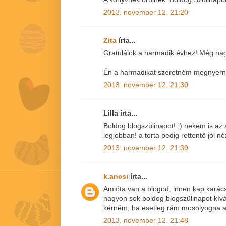
2013. november 12. 21:20
Zita
írta...
Gratulálok a harmadik évhez! Még nag
Én a harmadikat szeretném megnyerni!
2013. november 12. 21:30
Lilla írta...
Boldog blogszülinapot! :) nekem is az
legjobban! a torta pedig rettentő jól né
2013. november 12. 21:39
k.ancsi
írta...
Amióta van a blogod, innen kap karács
nagyon sok boldog blogszülinapot kív
kérném, ha esetleg rám mosolyogna a
2013. november 12. 21:48