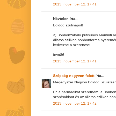
2013. november 12. 17:41
Névtelen írta...
Boldog szülinapot!
3) Bonbonzabáló pufisünös Maminti ar
állatos szilikon bonbonforma nyerem
kedvezne a szerencse...
feva86
2013. november 12. 17:41
Szépség negyven felett
írta...
Mégegyszer Nagyon Boldog Születésna
Én a harmadikat szeretném, a Bonbon
szórósablont és az állatos szilikon bo
2013. november 12. 17:42