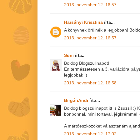
2013. november 12. 16:57
Harsányi Krisztina
írta...
A könyvnek örülnék a legjobban! Boldog 
2013. november 12. 16:57
Süni
írta...
Boldog Blogszülinapot!
Én természetesen a 3. variációra pály
legjobbak ;)
2013. november 12. 16:58
BirgánAndi
írta...
Boldog blogszülinapot itt is Zsuzsi! :
bonbonnal, mini tortával, jégkrémmel 
A mártóeszközöket választanám aján
2013. november 12. 17:02