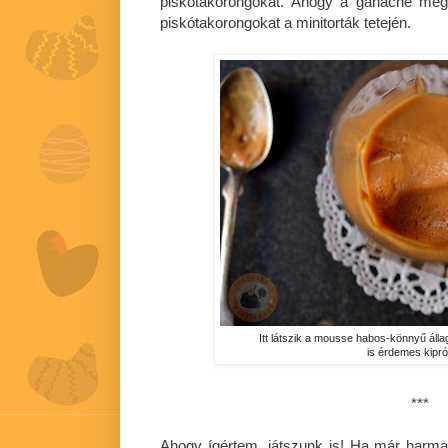
piskótakorongokat. Ahogy a ganache megsz
piskótakorongokat a minitorták tetején.
Itt látszik a mousse habos-könnyű áll
is érdemes kipró
***
Ahogy ígértem, játszunk is! Ha már harma