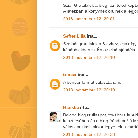
Szia! Gratulálok a bloghoz, tőled kap
A játékban a könyvnek örülnék a legjo
2013. november 12. 20:01
Seffer Lilla
írta...
Szívből gratulálok a 3 évhez, csak így
későbbiekben is. Én az első ajándéko
2013. november 12. 20:10
triplax
írta...
A bonbonformát választanám.
2013. november 12. 20:19
Hankka
írta...
Boldog blogszülinapot, továbbra is le
készítésében és a blog írásában! :)
választani kell, akkor legyenek a márt
2013. november 12. 20:38