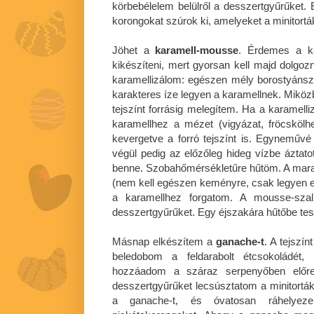
körbebélelem belülről a desszertgyűrűket. 
korongokat szúrok ki, amelyeket a minitorták
Jöhet a
karamell-mousse
. Érdemes a ka
kikészíteni, mert gyorsan kell majd dolgo
karamellizálom: egészen mély borostyánsz
karakteres íze legyen a karamellnek. Miközb
tejszínt forrásig melegítem. Ha a karamel
karamellhez a mézet (vigyázat, fröcskölh
kevergetve a forró tejszínt is. Egynemű
végül pedig az előzőleg hideg vízbe áztatott
benne. Szobahőmérsékletűre hűtöm. A mara
(nem kell egészen keményre, csak legyen eg
a karamellhez forgatom. A mousse-szal 
desszertgyűrűket. Egy éjszakára hűtőbe te
Másnap elkészítem a
ganache-t
. A tejszí
beledobom a feldarabolt étcsokoládét
hozzáadom a száraz serpenyőben előre
desszertgyűrűket lecsúsztatom a minitortákr
a ganache-t, és óvatosan ráhelyeze