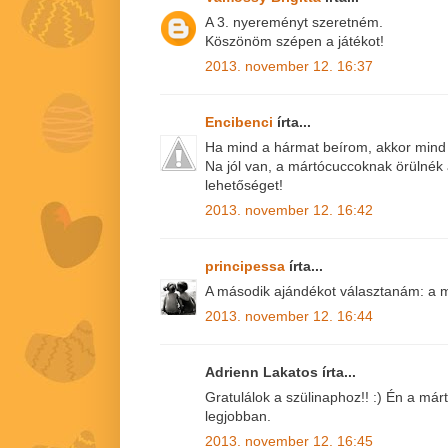
A 3. nyereményt szeretném.
Köszönöm szépen a játékot!
2013. november 12. 16:37
Encibenci
írta...
Ha mind a hármat beírom, akkor mind
Na jól van, a mártócuccoknak örülnék
lehetőséget!
2013. november 12. 16:42
principessa
írta...
A második ajándékot választanám: a m
2013. november 12. 16:44
Adrienn Lakatos írta...
Gratulálok a szülinaphoz!! :) Én a má
legjobban.
2013. november 12. 16:45