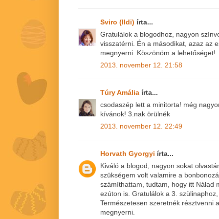
Sviro (Ildi)
írta...
Gratulálok a blogodhoz, nagyon színv
visszatérni. Én a másodikat, azaz az
megnyerni. Köszönöm a lehetőséget!
2013. november 12. 21:58
Túry Amália
írta...
csodaszép lett a minitorta! még nagy
kívánok! 3.nak örülnék
2013. november 12. 22:49
Horvath Gyorgyi
írta...
Kiváló a blogod, nagyon sokat olvastá
szükségem volt valamire a bonbonoz
számíthattam, tudtam, hogy itt Nála
ezúton is. Gratulálok a 3. szülinaphoz,
Természetesen szeretnék résztvenni a
megnyerni.