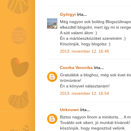
Györgyi
írta...
Még nagyon sok boldog Blogszülinapot
elkezdtél blogolni, mert így mi is reng
A süti valami álom :)
Én a mártóeszközöket szeretném :)
Köszönjük, hogy blogolsz :)
2013. november 12. 16:46
Csorba Veronika
írta...
Gratulálok a bloghoz, még sok évet és 
örömünkre!
Én a könyvet választanám!
2013. november 12. 16:54
Unknown
írta...
Biztos nagyon finom a minitorta.... A
További sok sikert, jó munkát kívánok!
köszönjük, hogy megosztod velünk.