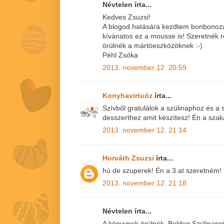
Névtelen írta...
Kedves Zsuzsi!
A blogod hatására kezdtem bonbonozá
kívánatos ez a mousse is! Szeretnék r
örülnék a mártóeszközöknek :-)
Péhl Zsóka
2013. november 12. 20:59
Konyhavirtuóz
írta...
Szívből gratulálok a szülinaphoz és 
desszerthez amit készítesz! Én a sza
2013. november 12. 21:14
Horváth Zsuzsi
írta...
hú de szuperek! Én a 3.at szeretném! 
2013. november 12. 21:18
Névtelen írta...
A könyvnek örülnék. Boldog Szülinapo