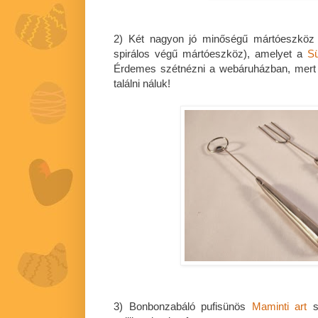
2) Két nagyon jó minőségű mártóeszköz 
spirálos végű mártóeszköz), amelyet a
Sü
Érdemes szétnézni a webáruházban, mert
találni náluk!
3) Bonbonzabáló pufisünös
Maminti art
sz