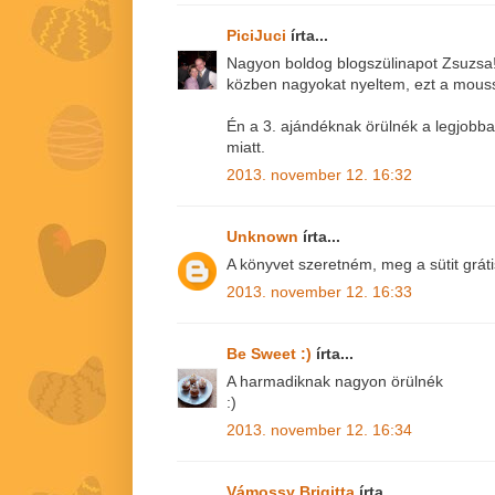
PiciJuci
írta...
Nagyon boldog blogszülinapot Zsuzsa!!
közben nagyokat nyeltem, ezt a mousset 
Én a 3. ajándéknak örülnék a legjobba
miatt.
2013. november 12. 16:32
Unknown
írta...
A könyvet szeretném, meg a sütit gráti
2013. november 12. 16:33
Be Sweet :)
írta...
A harmadiknak nagyon örülnék
:)
2013. november 12. 16:34
Vámossy Brigitta
írta...