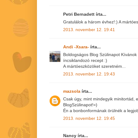
Petri Bernadett írta...
Gratulálok a három évhez!:) A mártóe
2013. november 12. 19:41
Andi -Xsara-
írta...
Boldogságos Blog Szülinapot Kívánok
íncsiklandozó recept :)
A mártóeszközöket szeretném...
2013. november 12. 19:43
mazsola
írta...
Csak úgy, mint mindegyik minitortád, 
BlogSzülinapot!=)
Én a bonbonformának örülnék a legjob
2013. november 12. 19:45
Nancy írta...