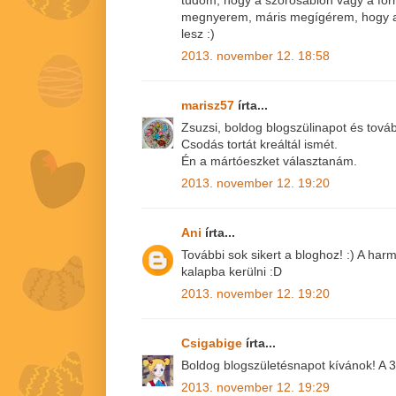
tudom, hogy a szórósablon vagy a for
megnyerem, máris megígérem, hogy a
lesz :)
2013. november 12. 18:58
marisz57
írta...
Zsuzsi, boldog blogszülinapot és továb
Csodás tortát kreáltál ismét.
Én a mártóeszket választanám.
2013. november 12. 19:20
Ani
írta...
További sok sikert a bloghoz! :) A ha
kalapba kerülni :D
2013. november 12. 19:20
Csigabige
írta...
Boldog blogszületésnapot kívánok! A 3
2013. november 12. 19:29