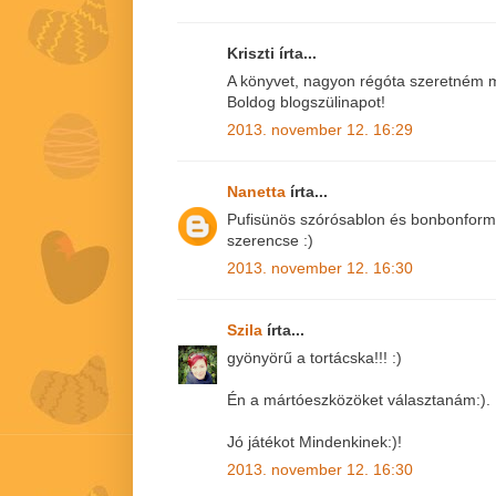
Kriszti írta...
A könyvet, nagyon régóta szeretném m
Boldog blogszülinapot!
2013. november 12. 16:29
Nanetta
írta...
Pufisünös szórósablon és bonbonfor
szerencse :)
2013. november 12. 16:30
Szila
írta...
gyönyörű a tortácska!!! :)
Én a mártóeszközöket választanám:).
Jó játékot Mindenkinek:)!
2013. november 12. 16:30