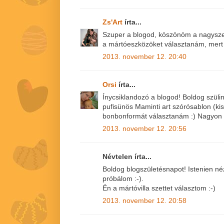
Zs'Art
írta...
Szuper a blogod, köszönöm a nagyszerű
a mártóeszközöket választanám, mert 
2013. november 12. 20:40
Orsi
írta...
Ínycsiklandozó a blogod! Boldog szül
pufisünös Maminti art szórósablon (kis
bonbonformát választanám :) Nagyon c
2013. november 12. 20:56
Névtelen írta...
Boldog blogszületésnapot! Istenien néz 
próbálom :-).
Én a mártóvilla szettet választom :-)
2013. november 12. 20:58