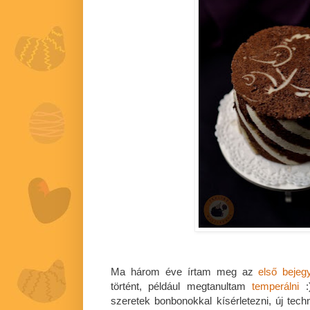
Ma három éve írtam meg az
első bejeg
történt, például megtanultam
temperálni
:
szeretek bonbonokkal kísérletezni, új techn