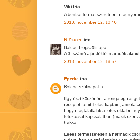
Viki írta...
A bonbonformát szeretném megnyerni!
2013. november 12. 18:46
N.Zsuzsi
írta...
Boldog blogszülinapot!
A 3. számú ajándéktól maradéktalanul 
2013. november 12. 18:57
Eperke
írta...
Boldog szülinapot :)
Egyrészt köszönöm a rengeteg-rengete
receptet, amit Tőled kaptam, amióta 
hogy megtaláltalak a fotós oldalon, íg
fotózással kapcsolatban (másik szenve
trükköt.
Éééés természetesen a harmadik csom