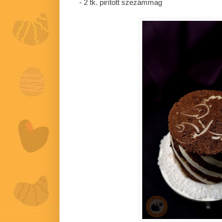
- 2 tk. pirított szezámmag