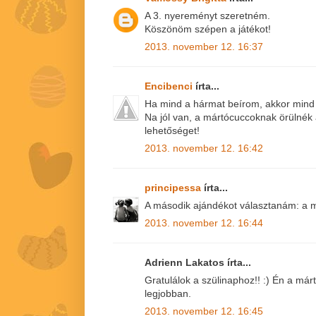
A 3. nyereményt szeretném.
Köszönöm szépen a játékot!
2013. november 12. 16:37
Encibenci
írta...
Ha mind a hármat beírom, akkor mind
Na jól van, a mártócuccoknak örülnék
lehetőséget!
2013. november 12. 16:42
principessa
írta...
A második ajándékot választanám: a m
2013. november 12. 16:44
Adrienn Lakatos írta...
Gratulálok a szülinaphoz!! :) Én a má
legjobban.
2013. november 12. 16:45