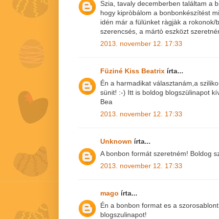
Szia, tavaly decemberben találtam a 
hogy kipròbálom a bonbonkészítést min
idén már a fülünket ràgjàk a rokonok/b
szerencsés, a mártò eszközt szeretné
2013. november 12. 17:33
Füziné Kiss Beatrix
írta...
Én a harmadikat választanám,a szilik
sünit! :-) Itt is boldog blogszülinapot k
Bea
2013. november 12. 17:33
Unknown
írta...
A bonbon formát szeretném! Boldog sz
2013. november 12. 17:33
mago
írta...
Én a bonbon format es a szorosablon
blogszulinapot!