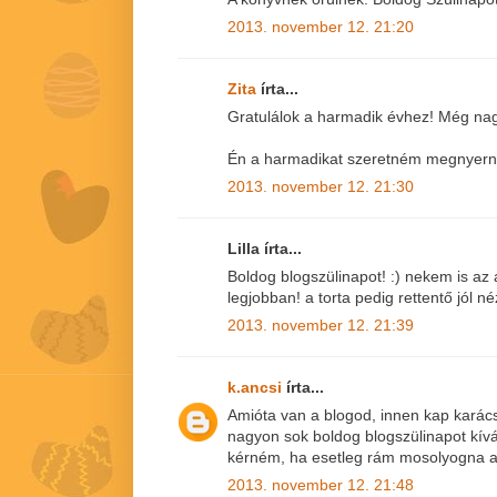
2013. november 12. 21:20
Zita
írta...
Gratulálok a harmadik évhez! Még nag
Én a harmadikat szeretném megnyerni!
2013. november 12. 21:30
Lilla írta...
Boldog blogszülinapot! :) nekem is az
legjobban! a torta pedig rettentő jól né
2013. november 12. 21:39
k.ancsi
írta...
Amióta van a blogod, innen kap karács
nagyon sok boldog blogszülinapot kív
kérném, ha esetleg rám mosolyogna a
2013. november 12. 21:48