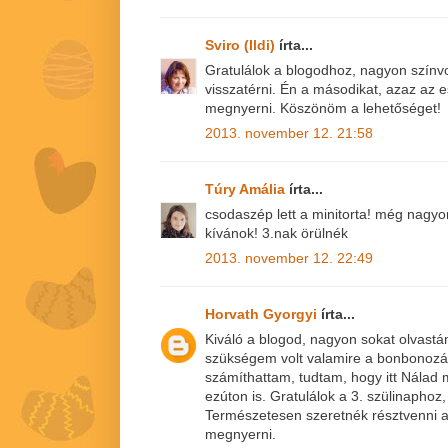
Sviro (Ildi)
írta...
Gratulálok a blogodhoz, nagyon színv
visszatérni. Én a másodikat, azaz az
megnyerni. Köszönöm a lehetőséget!
2013. november 12. 21:58
Túry Amália
írta...
csodaszép lett a minitorta! még nagy
kívánok! 3.nak örülnék
2013. november 12. 22:49
Horvath Gyorgyi
írta...
Kiváló a blogod, nagyon sokat olvastá
szükségem volt valamire a bonbonoz
számíthattam, tudtam, hogy itt Nála
ezúton is. Gratulálok a 3. szülinaphoz,
Természetesen szeretnék résztvenni a
megnyerni.