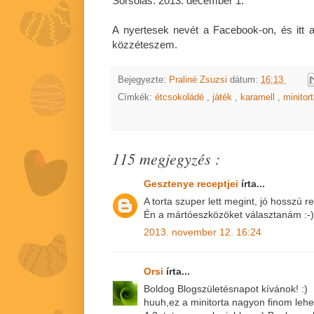
Sorsolás: 2013. december 1.
A nyertesek nevét a Facebook-on, és itt a 
közzéteszem.
Bejegyezte:
Praliné Zsuzsi
dátum:
16:13
Címkék:
étcsokoládé
,
játék
,
karamell
,
minitor
115 megjegyzés :
Gesztenye receptjei
írta...
A torta szuper lett megint, jó hosszú re
Én a mártóeszközöket választanám :-)
2013. november 12. 16:24
Orsi
írta...
Boldog Blogszületésnapot kívánok! :)
huuh,ez a minitorta nagyon finom lehet