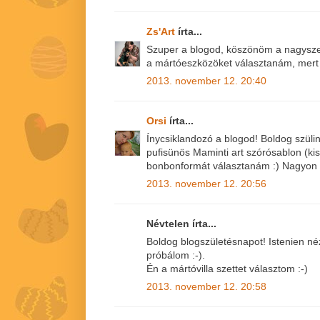
Zs'Art
írta...
Szuper a blogod, köszönöm a nagyszerű
a mártóeszközöket választanám, mert 
2013. november 12. 20:40
Orsi
írta...
Ínycsiklandozó a blogod! Boldog szül
pufisünös Maminti art szórósablon (kis
bonbonformát választanám :) Nagyon c
2013. november 12. 20:56
Névtelen írta...
Boldog blogszületésnapot! Istenien néz 
próbálom :-).
Én a mártóvilla szettet választom :-)
2013. november 12. 20:58