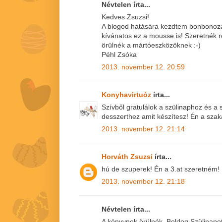
Névtelen írta...
Kedves Zsuzsi!
A blogod hatására kezdtem bonbonozá
kívánatos ez a mousse is! Szeretnék r
örülnék a mártóeszközöknek :-)
Péhl Zsóka
2013. november 12. 20:59
Konyhavirtuóz
írta...
Szívből gratulálok a szülinaphoz és 
desszerthez amit készítesz! Én a sza
2013. november 12. 21:14
Horváth Zsuzsi
írta...
hú de szuperek! Én a 3.at szeretném! 
2013. november 12. 21:18
Névtelen írta...
A könyvnek örülnék. Boldog Szülinapo