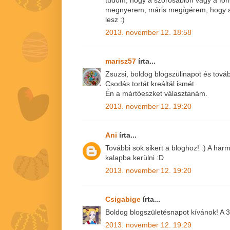
tudom, hogy a szórósablon vagy a for
megnyerem, máris megígérem, hogy a
lesz :)
2013. november 12. 18:58
marisz57
írta...
Zsuzsi, boldog blogszülinapot és továb
Csodás tortát kreáltál ismét.
Én a mártóeszket választanám.
2013. november 12. 19:20
Ani
írta...
További sok sikert a bloghoz! :) A ha
kalapba kerülni :D
2013. november 12. 19:20
Csigabige
írta...
Boldog blogszületésnapot kívánok! A 3
2013. november 12. 19:29