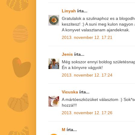
Linyah
írta...
Gratulalok a szulinaphoz es a blogodh
keszitesz! :) A suni meg kulon nagyon 
A konyvet valasztanam ajandeknak.
2013. november 12. 17:21
Jenis
írta...
Még sokszor ennyi boldog születésnap
Én a könyvre vágyok!
2013. november 12. 17:24
Vicuska
írta...
A mártóeszközüket választom :) Sok*so
hozzá!!!
2013. november 12. 17:26
M
írta...