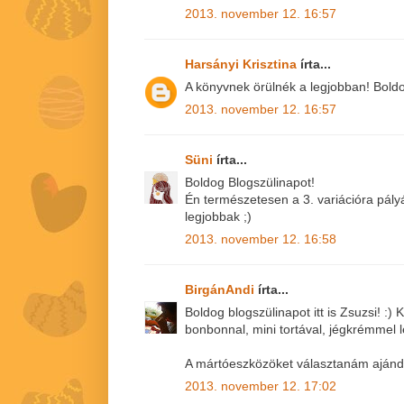
2013. november 12. 16:57
Harsányi Krisztina
írta...
A könyvnek örülnék a legjobban! Boldog 
2013. november 12. 16:57
Süni
írta...
Boldog Blogszülinapot!
Én természetesen a 3. variációra pály
legjobbak ;)
2013. november 12. 16:58
BirgánAndi
írta...
Boldog blogszülinapot itt is Zsuzsi! :
bonbonnal, mini tortával, jégkrémmel 
A mártóeszközöket választanám aján
2013. november 12. 17:02