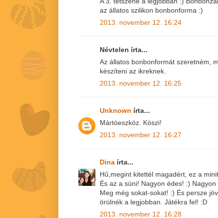
A 3. tetszene a legjobban :) Bonbonza
az állatos szilikon bonbonforma :)
2013. november 12. 16:24
Névtelen írta...
Az állatos bonbonformát szeretném, m
készíteni az ikreknek.
2013. november 12. 16:25
Unknown
írta...
Mártóeszköz. Köszi!
2013. november 12. 16:27
Dina
írta...
Hű,megint kitettél magadért, ez a minito
És az a süni! Nagyon édes! :) Nagyon 
Meg még sokat-sokat! :) És persze jövö
örülnék a legjobban. Játékra fel! :D
2013. november 12. 16:28