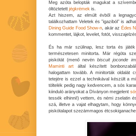
Meg azóta belopták magukat a szívem
öltöztetett
jégkrémek
is.
Azt hiszem, az elmúlt évből a legnagyo
találkozhattam Veletek és "igaziból" is adh
Dining Guide Food Show-n
, akár az
Édes N
kommentet, lájkot, levelet, fotót, visszajelz
És ha már szülinap, lesz torta és játék
természetesen minitorta. Már régóta sze
piskótát (menő nevén
biscuit joconde i
Maminti art
által készített bonbonzab
halogattam tovább. A minitorták oldalát c
tetejére is ezzel a technikával készült a m
töltelék pedig nagy kedvencem, a sós kar
kiinduló arányokat a Díványon megjelent
só
tessék elhinni!) vettem, és némi zselatin é
szá, illetve a vajat elhagytam, hogy kön
piskótalapot szezámmagos étcsokiganache-