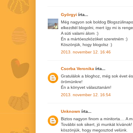
Györgyi
írta...
Még nagyon sok boldog Blogszülinapot
elkezdtél blogolni, mert így mi is reng
A süti valami álom :)
Én a mártóeszközöket szeretném :)
Köszönjük, hogy blogolsz :)
2013. november 12. 16:46
Csorba Veronika
írta...
Gratulálok a bloghoz, még sok évet és 
örömünkre!
Én a könyvet választanám!
2013. november 12. 16:54
Unknown
írta...
Biztos nagyon finom a minitorta.... A
További sok sikert, jó munkát kívánok!
köszönjük, hogy megosztod velünk.