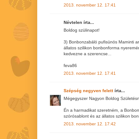
2013. november 12. 17:41
Névtelen írta...
Boldog szülinapot!
3) Bonbonzabáló pufisünös Maminti ar
állatos szilikon bonbonforma nyerem
kedvezne a szerencse...
feva86
2013. november 12. 17:41
Szépség negyven felett
írta...
Mégegyszer Nagyon Boldog Születésna
Én a harmadikat szeretném, a Bonbon
szórósablont és az állatos szilikon bo
2013. november 12. 17:42