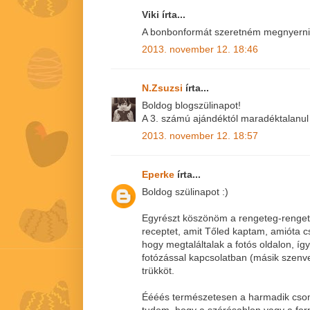
Viki írta...
A bonbonformát szeretném megnyerni!
2013. november 12. 18:46
N.Zsuzsi
írta...
Boldog blogszülinapot!
A 3. számú ajándéktól maradéktalanul 
2013. november 12. 18:57
Eperke
írta...
Boldog szülinapot :)
Egyrészt köszönöm a rengeteg-rengete
receptet, amit Tőled kaptam, amióta 
hogy megtaláltalak a fotós oldalon, íg
fotózással kapcsolatban (másik szenve
trükköt.
Éééés természetesen a harmadik csom