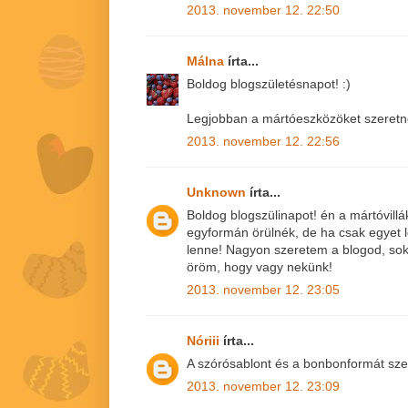
2013. november 12. 22:50
Málna
írta...
Boldog blogszületésnapot! :)
Legjobban a mártóeszközöket szeret
2013. november 12. 22:56
Unknown
írta...
Boldog blogszülinapot! én a mártóvill
egyformán örülnék, de ha csak egyet l
lenne! Nagyon szeretem a blogod, sok
öröm, hogy vagy nekünk!
2013. november 12. 23:05
Nóriii
írta...
A szórósablont és a bonbonformát sze
2013. november 12. 23:09