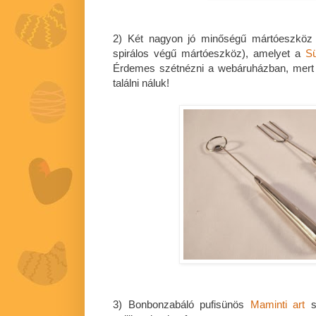
2) Két nagyon jó minőségű mártóeszköz 
spirálos végű mártóeszköz), amelyet a
Sü
Érdemes szétnézni a webáruházban, mert
találni náluk!
3) Bonbonzabáló pufisünös
Maminti art
sz