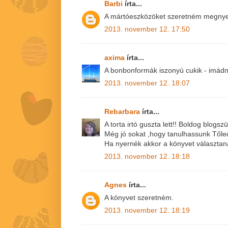
Barbi
írta...
A mártóeszközöket szeretném megnyer
2013. november 12. 17:50
axima
írta...
A bonbonformák iszonyú cukik - imádn
2013. november 12. 18:07
Rebarbara
írta...
A torta irtó guszta lett!! Boldog blogszü
Még jó sokat ,hogy tanulhassunk Tőled
Ha nyernék akkor a könyvet választan
2013. november 12. 18:18
Agnes
írta...
A könyvet szeretném.
2013. november 12. 18:19