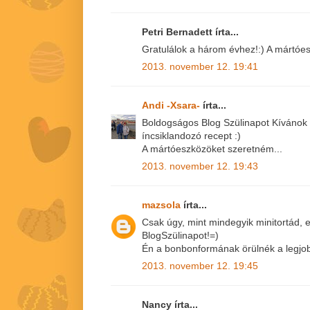
Petri Bernadett írta...
Gratulálok a három évhez!:) A mártóe
2013. november 12. 19:41
Andi -Xsara-
írta...
Boldogságos Blog Szülinapot Kívánok
íncsiklandozó recept :)
A mártóeszközöket szeretném...
2013. november 12. 19:43
mazsola
írta...
Csak úgy, mint mindegyik minitortád, 
BlogSzülinapot!=)
Én a bonbonformának örülnék a legjob
2013. november 12. 19:45
Nancy írta...