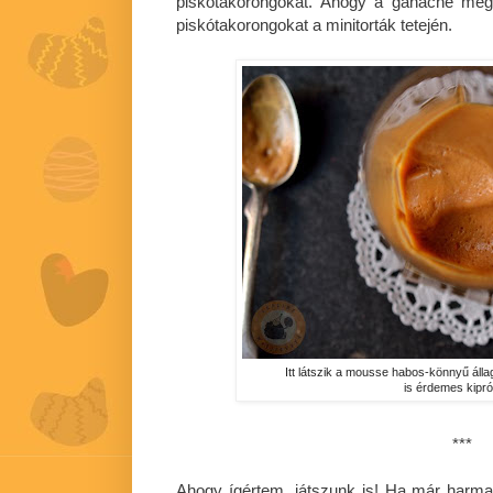
piskótakorongokat. Ahogy a ganache megsz
piskótakorongokat a minitorták tetején.
Itt látszik a mousse habos-könnyű áll
is érdemes kipró
***
Ahogy ígértem, játszunk is! Ha már harma