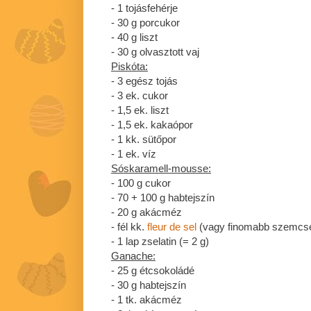
- 1 tojásfehérje
- 30 g porcukor
- 40 g liszt
- 30 g olvasztott vaj
Piskóta:
- 3 egész tojás
- 3 ek. cukor
- 1,5 ek. liszt
- 1,5 ek. kakaópor
- 1 kk. sütőpor
- 1 ek. víz
Sóskaramell-mousse:
- 100 g cukor
- 70 + 100 g habtejszín
- 20 g akácméz
- fél kk.
fleur de sel
(vagy finomabb szemcsés
- 1 lap zselatin (= 2 g)
Ganache:
- 25 g étcsokoládé
- 30 g habtejszín
- 1 tk. akácméz