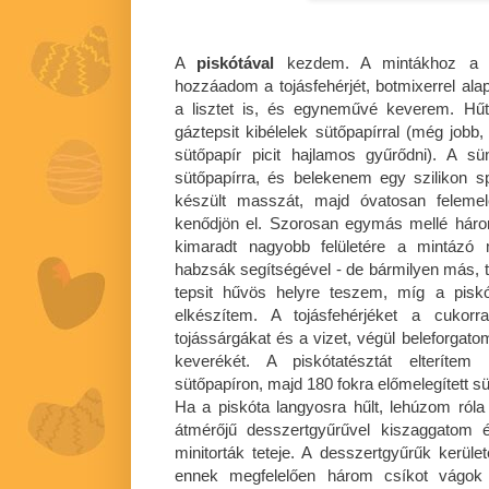
A
piskótával
kezdem. A mintákhoz a va
hozzáadom a tojásfehérjét, botmixerrel a
a lisztet is, és egyneművé keverem. Hű
gáztepsit kibélelek sütőpapírral (még jobb, 
sütőpapír picit hajlamos gyűrődni). A s
sütőpapírra, és belekenem egy szilikon s
készült masszát, majd óvatosan feleme
kenődjön el. Szorosan egymás mellé három
kimaradt nagyobb felületére a mintázó 
habzsák segítségével - de bármilyen más, te
tepsit hűvös helyre teszem, míg a pis
elkészítem. A tojásfehérjéket a cukor
tojássárgákat és a vizet, végül beleforgatom
keverékét. A piskótatésztát elterítem 
sütőpapíron, majd 180 fokra előmelegített 
Ha a piskóta langyosra hűlt, lehúzom róla
átmérőjű desszertgyűrűvel kiszaggatom 
minitorták teteje. A desszertgyűrűk ker
ennek megfelelően három csíkot vágok 