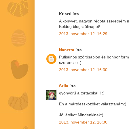
Kriszti írta...
A könyvet, nagyon régóta szeretném m
Boldog blogszülinapot!
2013. november 12. 16:29
Nanetta
írta...
Pufisünös szórósablon és bonbonfor
szerencse :)
2013. november 12. 16:30
Szila
írta...
gyönyörű a tortácska!!! :)
Én a mártóeszközöket választanám:).
Jó játékot Mindenkinek:)!
2013. november 12. 16:30