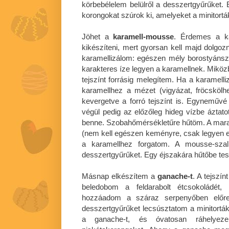
körbebélelem belülről a desszertgyűrűket. 
korongokat szúrok ki, amelyeket a minitorták
Jöhet a
karamell-mousse
. Érdemes a ka
kikészíteni, mert gyorsan kell majd dolgo
karamellizálom: egészen mély borostyánsz
karakteres íze legyen a karamellnek. Miközb
tejszínt forrásig melegítem. Ha a karamel
karamellhez a mézet (vigyázat, fröcskölh
kevergetve a forró tejszínt is. Egynemű
végül pedig az előzőleg hideg vízbe áztatott
benne. Szobahőmérsékletűre hűtöm. A mara
(nem kell egészen keményre, csak legyen eg
a karamellhez forgatom. A mousse-szal 
desszertgyűrűket. Egy éjszakára hűtőbe te
Másnap elkészítem a
ganache-t
. A tejszí
beledobom a feldarabolt étcsokoládét
hozzáadom a száraz serpenyőben előre
desszertgyűrűket lecsúsztatom a minitortákr
a ganache-t, és óvatosan ráhelyeze