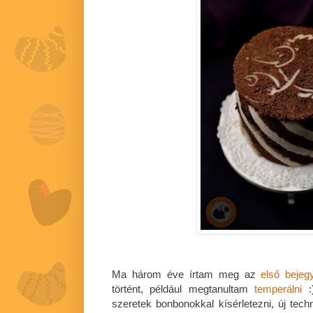
Ma három éve írtam meg az
első bejeg
történt, például megtanultam
temperálni
:
szeretek bonbonokkal kísérletezni, új techn