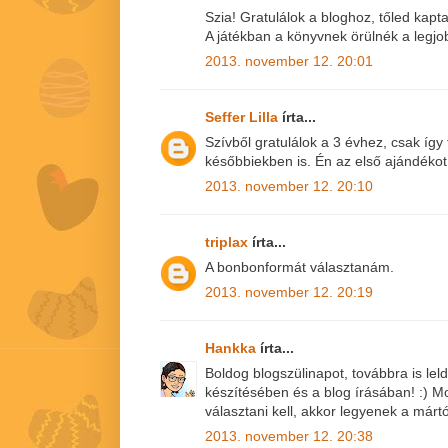
Szia! Gratulálok a bloghoz, tőled kap
A játékban a könyvnek örülnék a legjo
2013. november 12. 20:01
Seffer Lilla
írta...
Szívből gratulálok a 3 évhez, csak így
későbbiekben is. Én az első ajándéko
2013. november 12. 20:10
triplax
írta...
A bonbonformát választanám.
2013. november 12. 20:19
Hankka
írta...
Boldog blogszülinapot, továbbra is le
készítésében és a blog írásában! :)
választani kell, akkor legyenek a márt
2013. november 12. 20:38