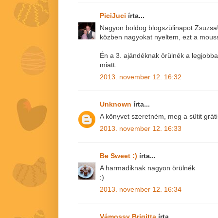
PiciJuci
írta...
Nagyon boldog blogszülinapot Zsuzsa!!
közben nagyokat nyeltem, ezt a mousset 
Én a 3. ajándéknak örülnék a legjobba
miatt.
2013. november 12. 16:32
Unknown
írta...
A könyvet szeretném, meg a sütit gráti
2013. november 12. 16:33
Be Sweet :)
írta...
A harmadiknak nagyon örülnék
:)
2013. november 12. 16:34
Vámossy Brigitta
írta...