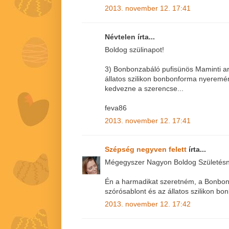
2013. november 12. 17:41
Névtelen írta...
Boldog szülinapot!
3) Bonbonzabáló pufisünös Maminti ar
állatos szilikon bonbonforma nyerem
kedvezne a szerencse...
feva86
2013. november 12. 17:41
Szépség negyven felett
írta...
Mégegyszer Nagyon Boldog Születésna
Én a harmadikat szeretném, a Bonbon
szórósablont és az állatos szilikon bo
2013. november 12. 17:42