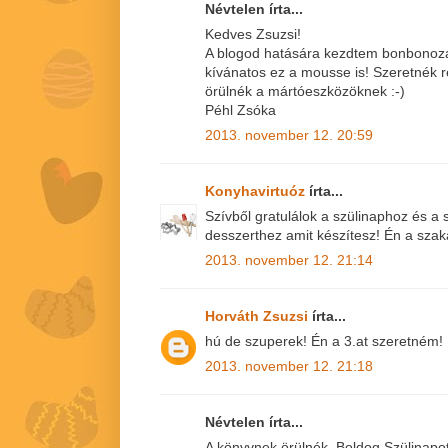
Névtelen írta...
Kedves Zsuzsi!
A blogod hatására kezdtem bonbonozá
kívánatos ez a mousse is! Szeretnék r
örülnék a mártóeszközöknek :-)
Péhl Zsóka
2013. november 12. 20:59
Konyhavirtuóz
írta...
Szívből gratulálok a szülinaphoz és 
desszerthez amit készítesz! Én a sza
2013. november 12. 21:14
Horváth Zsuzsi
írta...
hú de szuperek! Én a 3.at szeretném! 
2013. november 12. 21:18
Névtelen írta...
A könyvnek örülnék. Boldog Szülinapo