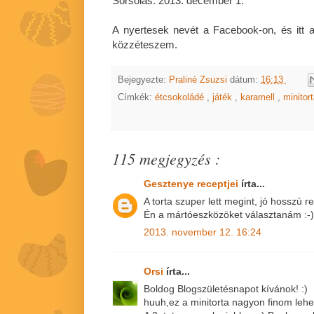
Sorsolás: 2013. december 1.
A nyertesek nevét a Facebook-on, és itt a 
közzéteszem.
Bejegyezte:
Praliné Zsuzsi
dátum:
16:13
Címkék:
étcsokoládé
,
játék
,
karamell
,
minitor
115 megjegyzés :
Gesztenye receptjei
írta...
A torta szuper lett megint, jó hosszú re
Én a mártóeszközöket választanám :-)
2013. november 12. 16:24
Orsi
írta...
Boldog Blogszületésnapot kívánok! :)
huuh,ez a minitorta nagyon finom lehet