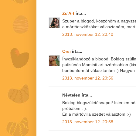
Zs'Art
írta...
Szuper a blogod, köszönöm a nagyszerű
a mártóeszközöket választanám, mert 
2013. november 12. 20:40
Orsi
írta...
Ínycsiklandozó a blogod! Boldog szül
pufisünös Maminti art szórósablon (kis
bonbonformát választanám :) Nagyon c
2013. november 12. 20:56
Névtelen írta...
Boldog blogszületésnapot! Istenien néz 
próbálom :-).
Én a mártóvilla szettet választom :-)
2013. november 12. 20:58