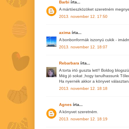
Barbi
írta...
A mártóeszközöket szeretném megnyer
2013. november 12. 17:50
axima
írta...
A bonbonformák iszonyú cukik - imádn
2013. november 12. 18:07
Rebarbara
írta...
A torta irtó guszta lett!! Boldog blogszü
Még jó sokat ,hogy tanulhassunk Tőled
Ha nyernék akkor a könyvet választan
2013. november 12. 18:18
Agnes
írta...
A könyvet szeretném.
2013. november 12. 18:19