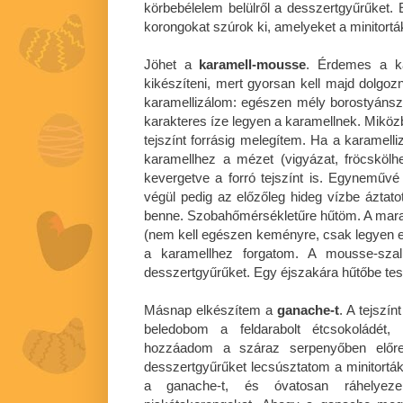
körbebélelem belülről a desszertgyűrűket. 
korongokat szúrok ki, amelyeket a minitorták
Jöhet a
karamell-mousse
. Érdemes a ka
kikészíteni, mert gyorsan kell majd dolgo
karamellizálom: egészen mély borostyánsz
karakteres íze legyen a karamellnek. Miközb
tejszínt forrásig melegítem. Ha a karamel
karamellhez a mézet (vigyázat, fröcskölh
kevergetve a forró tejszínt is. Egynemű
végül pedig az előzőleg hideg vízbe áztatott
benne. Szobahőmérsékletűre hűtöm. A mara
(nem kell egészen keményre, csak legyen eg
a karamellhez forgatom. A mousse-szal 
desszertgyűrűket. Egy éjszakára hűtőbe te
Másnap elkészítem a
ganache-t
. A tejszí
beledobom a feldarabolt étcsokoládét
hozzáadom a száraz serpenyőben előre
desszertgyűrűket lecsúsztatom a minitortákr
a ganache-t, és óvatosan ráhelyeze