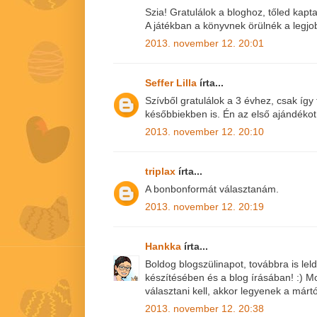
Szia! Gratulálok a bloghoz, tőled kap
A játékban a könyvnek örülnék a legjo
2013. november 12. 20:01
Seffer Lilla
írta...
Szívből gratulálok a 3 évhez, csak így
későbbiekben is. Én az első ajándéko
2013. november 12. 20:10
triplax
írta...
A bonbonformát választanám.
2013. november 12. 20:19
Hankka
írta...
Boldog blogszülinapot, továbbra is le
készítésében és a blog írásában! :)
választani kell, akkor legyenek a márt
2013. november 12. 20:38