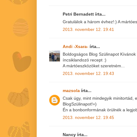
Petri Bernadett írta...
Gratulálok a három évhez!:) A mártóe
2013. november 12. 19:41
Andi -Xsara-
írta...
Boldogságos Blog Szülinapot Kívánok
íncsiklandozó recept :)
A mártóeszközöket szeretném...
2013. november 12. 19:43
mazsola
írta...
Csak úgy, mint mindegyik minitortád, 
BlogSzülinapot!=)
Én a bonbonformának örülnék a legjob
2013. november 12. 19:45
Nancy írta...