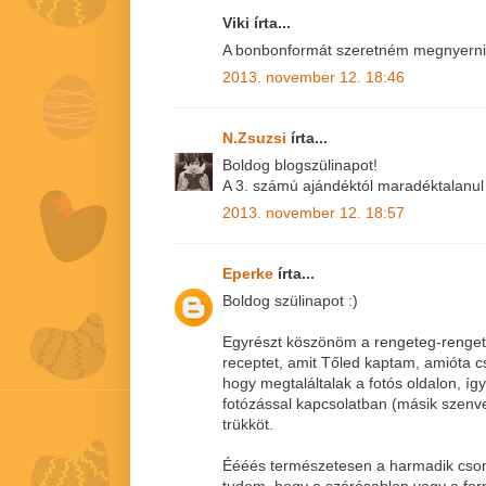
Viki írta...
A bonbonformát szeretném megnyerni!
2013. november 12. 18:46
N.Zsuzsi
írta...
Boldog blogszülinapot!
A 3. számú ajándéktól maradéktalanul 
2013. november 12. 18:57
Eperke
írta...
Boldog szülinapot :)
Egyrészt köszönöm a rengeteg-rengete
receptet, amit Tőled kaptam, amióta 
hogy megtaláltalak a fotós oldalon, íg
fotózással kapcsolatban (másik szenve
trükköt.
Éééés természetesen a harmadik csom