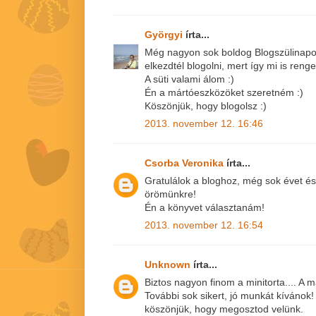
Györgyi
írta...
Még nagyon sok boldog Blogszülinapot
elkezdtél blogolni, mert így mi is reng
A süti valami álom :)
Én a mártóeszközöket szeretném :)
Köszönjük, hogy blogolsz :)
2013. november 12. 16:46
Csorba Veronika
írta...
Gratulálok a bloghoz, még sok évet és 
örömünkre!
Én a könyvet választanám!
2013. november 12. 16:54
Unknown
írta...
Biztos nagyon finom a minitorta.... A
További sok sikert, jó munkát kívánok!
köszönjük, hogy megosztod velünk.