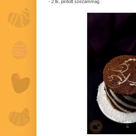
- 2 tk. pirított szezámmag