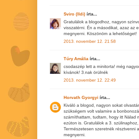
Sviro (Ildi)
írta...
Gratulálok a blogodhoz, nagyon színv
visszatérni. Én a másodikat, azaz az
megnyerni. Köszönöm a lehetőséget!
2013. november 12. 21:58
Túry Amália
írta...
csodaszép lett a minitorta! még nagy
kívánok! 3.nak örülnék
2013. november 12. 22:49
Horvath Gyorgyi
írta...
Kiváló a blogod, nagyon sokat olvastá
szükségem volt valamire a bonbonoz
számíthattam, tudtam, hogy itt Nála
ezúton is. Gratulálok a 3. szülinaphoz,
Természetesen szeretnék résztvenni a
megnyerni.