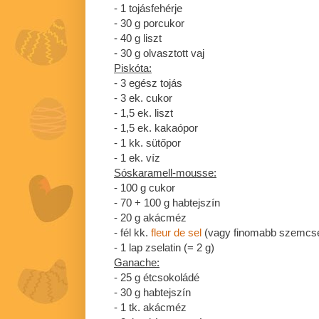
- 1 tojásfehérje
- 30 g porcukor
- 40 g liszt
- 30 g olvasztott vaj
Piskóta:
- 3 egész tojás
- 3 ek. cukor
- 1,5 ek. liszt
- 1,5 ek. kakaópor
- 1 kk. sütőpor
- 1 ek. víz
Sóskaramell-mousse:
- 100 g cukor
- 70 + 100 g habtejszín
- 20 g akácméz
- fél kk.
fleur de sel
(vagy finomabb szemcsés
- 1 lap zselatin (= 2 g)
Ganache:
- 25 g étcsokoládé
- 30 g habtejszín
- 1 tk. akácméz