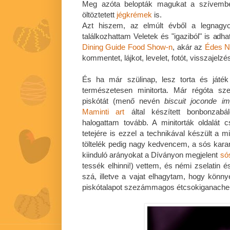
Meg azóta belopták magukat a szívem
öltöztetett
jégkrémek
is.
Azt hiszem, az elmúlt évből a legnagyo
találkozhattam Veletek és "igaziból" is adh
Dining Guide Food Show-n
, akár az
Édes N
kommentet, lájkot, levelet, fotót, visszajelz
És ha már szülinap, lesz torta és játék
természetesen minitorta. Már régóta sze
piskótát (menő nevén
biscuit joconde i
Maminti art
által készített bonbonzab
halogattam tovább. A minitorták oldalát c
tetejére is ezzel a technikával készült a m
töltelék pedig nagy kedvencem, a sós kar
kiinduló arányokat a Díványon megjelent
só
tessék elhinni!) vettem, és némi zselatin é
szá, illetve a vajat elhagytam, hogy kön
piskótalapot szezámmagos étcsokiganache-