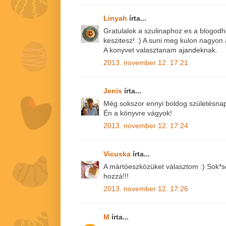
Linyah
írta...
Gratulalok a szulinaphoz es a blogodh
keszitesz! :) A suni meg kulon nagyon 
A konyvet valasztanam ajandeknak.
2013. november 12. 17:21
Jenis
írta...
Még sokszor ennyi boldog születésnap
Én a könyvre vágyok!
2013. november 12. 17:24
Vicuska
írta...
A mártóeszközüket választom :) Sok*so
hozzá!!!
2013. november 12. 17:26
M
írta...