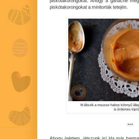
piskótakorongokat. Ahogy a ganache megsz
piskótakorongokat a minitorták tetején.
Itt látszik a mousse habos-könnyű áll
is érdemes kipró
***
Ahogy ígértem, játszunk is! Ha már harma