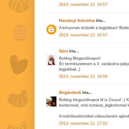
2013. november 12. 16:57
Harsányi Krisztina
írta...
A könyvnek örülnék a legjobban! Boldog 
2013. november 12. 16:57
Süni
írta...
Boldog Blogszülinapot!
Én természetesen a 3. variációra pály
legjobbak ;)
2013. november 12. 16:58
BirgánAndi
írta...
Boldog blogszülinapot itt is Zsuzsi! :
bonbonnal, mini tortával, jégkrémmel 
A mártóeszközöket választanám aján
2013. november 12. 17:02