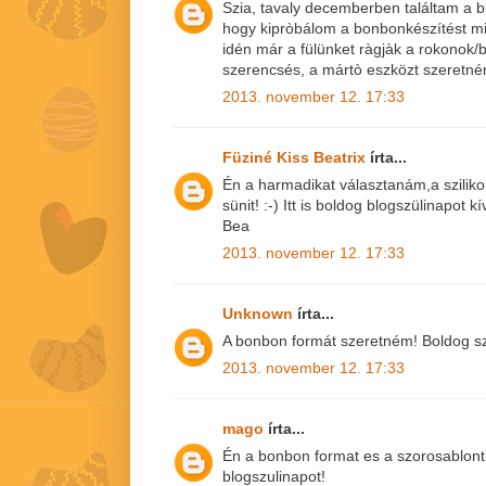
Szia, tavaly decemberben találtam a 
hogy kipròbálom a bonbonkészítést min
idén már a fülünket ràgjàk a rokonok/b
szerencsés, a mártò eszközt szeretné
2013. november 12. 17:33
Füziné Kiss Beatrix
írta...
Én a harmadikat választanám,a szilik
sünit! :-) Itt is boldog blogszülinapot k
Bea
2013. november 12. 17:33
Unknown
írta...
A bonbon formát szeretném! Boldog sz
2013. november 12. 17:33
mago
írta...
Én a bonbon format es a szorosablon
blogszulinapot!