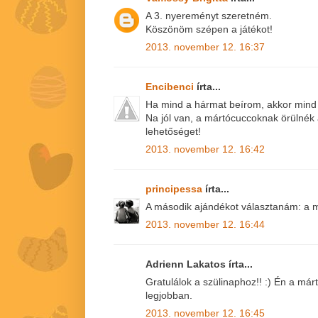
A 3. nyereményt szeretném.
Köszönöm szépen a játékot!
2013. november 12. 16:37
Encibenci
írta...
Ha mind a hármat beírom, akkor mind
Na jól van, a mártócuccoknak örülnék
lehetőséget!
2013. november 12. 16:42
principessa
írta...
A második ajándékot választanám: a m
2013. november 12. 16:44
Adrienn Lakatos írta...
Gratulálok a szülinaphoz!! :) Én a má
legjobban.
2013. november 12. 16:45