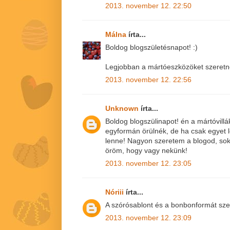
2013. november 12. 22:50
Málna
írta...
Boldog blogszületésnapot! :)
Legjobban a mártóeszközöket szeret
2013. november 12. 22:56
Unknown
írta...
Boldog blogszülinapot! én a mártóvill
egyformán örülnék, de ha csak egyet l
lenne! Nagyon szeretem a blogod, sok
öröm, hogy vagy nekünk!
2013. november 12. 23:05
Nóriii
írta...
A szórósablont és a bonbonformát sze
2013. november 12. 23:09