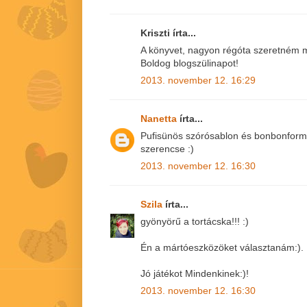
Kriszti írta...
A könyvet, nagyon régóta szeretném m
Boldog blogszülinapot!
2013. november 12. 16:29
Nanetta
írta...
Pufisünös szórósablon és bonbonfor
szerencse :)
2013. november 12. 16:30
Szila
írta...
gyönyörű a tortácska!!! :)
Én a mártóeszközöket választanám:).
Jó játékot Mindenkinek:)!
2013. november 12. 16:30