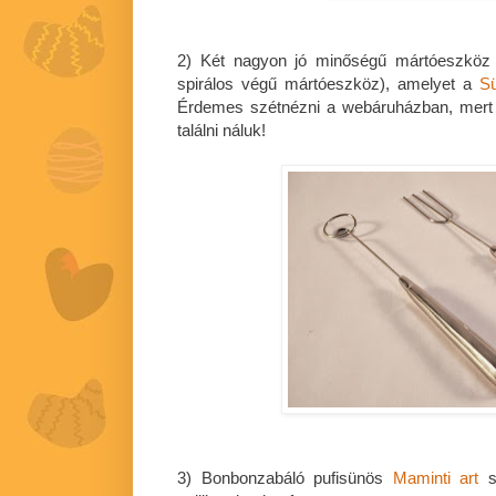
2) Két nagyon jó minőségű mártóeszköz 
spirálos végű mártóeszköz), amelyet a
Sü
Érdemes szétnézni a webáruházban, mert
találni náluk!
3) Bonbonzabáló pufisünös
Maminti art
sz