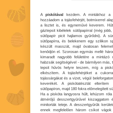
A
piskótával
kezdem. A mintákhoz a va
hozzáadom a tojásfehérjét, botmixerrel a
a lisztet is, és egyneművé keverem. Hű
gáztepsit kibélelek sütőpapírral (még jobb, 
sütőpapír picit hajlamos gyűrődni). A s
sütőpapírra, és belekenem egy szilikon s
készült masszát, majd óvatosan feleme
kenődjön el. Szorosan egymás mellé három
kimaradt nagyobb felületére a mintázó 
habzsák segítségével - de bármilyen más, te
tepsit hűvös helyre teszem, míg a pis
elkészítem. A tojásfehérjéket a cukor
tojássárgákat és a vizet, végül beleforgatom
keverékét. A piskótatésztát elterítem 
sütőpapíron, majd 180 fokra előmelegített 
Ha a piskóta langyosra hűlt, lehúzom róla
átmérőjű desszertgyűrűvel kiszaggatom 
minitorták teteje. A desszertgyűrűk ker
ennek megfelelően három csíkot vágok 