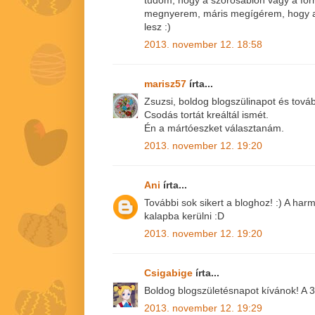
tudom, hogy a szórósablon vagy a for
megnyerem, máris megígérem, hogy a
lesz :)
2013. november 12. 18:58
marisz57
írta...
Zsuzsi, boldog blogszülinapot és továb
Csodás tortát kreáltál ismét.
Én a mártóeszket választanám.
2013. november 12. 19:20
Ani
írta...
További sok sikert a bloghoz! :) A ha
kalapba kerülni :D
2013. november 12. 19:20
Csigabige
írta...
Boldog blogszületésnapot kívánok! A 3
2013. november 12. 19:29