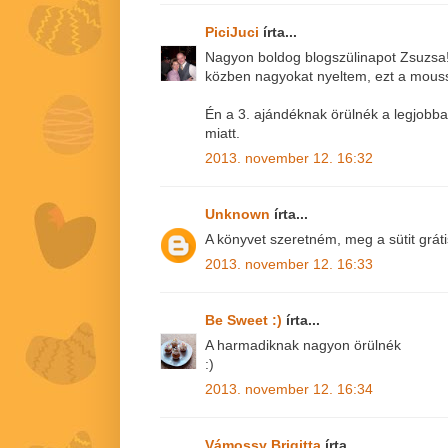
PiciJuci
írta...
Nagyon boldog blogszülinapot Zsuzsa!!
közben nagyokat nyeltem, ezt a mousset 
Én a 3. ajándéknak örülnék a legjobba
miatt.
2013. november 12. 16:32
Unknown
írta...
A könyvet szeretném, meg a sütit gráti
2013. november 12. 16:33
Be Sweet :)
írta...
A harmadiknak nagyon örülnék
:)
2013. november 12. 16:34
Vámossy Brigitta
írta...