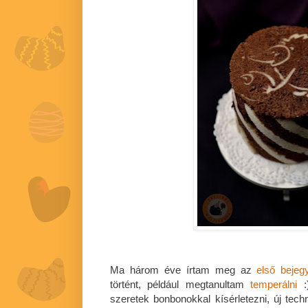
Ma három éve írtam meg az
első bejeg
történt, például megtanultam
temperálni
:
szeretek bonbonokkal kísérletezni, új techn