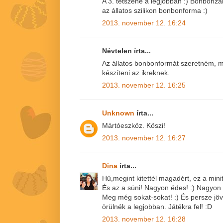
A 3. tetszene a legjobban :) Bonbonza
az állatos szilikon bonbonforma :)
2013. november 12. 16:24
Névtelen írta...
Az állatos bonbonformát szeretném, m
készíteni az ikreknek.
2013. november 12. 16:25
Unknown
írta...
Mártóeszköz. Köszi!
2013. november 12. 16:27
Dina
írta...
Hű,megint kitettél magadért, ez a minito
És az a süni! Nagyon édes! :) Nagyon 
Meg még sokat-sokat! :) És persze jövö
örülnék a legjobban. Játékra fel! :D
2013. november 12. 16:28