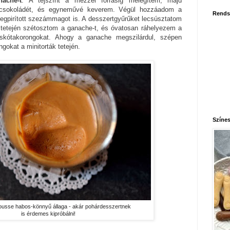
nache-t
. A tejszínt a mézzel forrásig melegítem, majd
étcsokoládét, és egyneművé keverem. Végül hozzáadom a
Rends
egpirított szezámmagot is. A desszertgyűrűket lecsúsztatom
ák tetején szétosztom a ganache-t, és óvatosan ráhelyezem a
piskótakorongokat. Ahogy a ganache megszilárdul, szépen
ngokat a minitorták tetején.
Színes
 mousse habos-könnyű állaga - akár pohárdesszertnek
is érdemes kipróbálni!