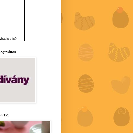
hat is this?
 megtaláltok
n 1x1