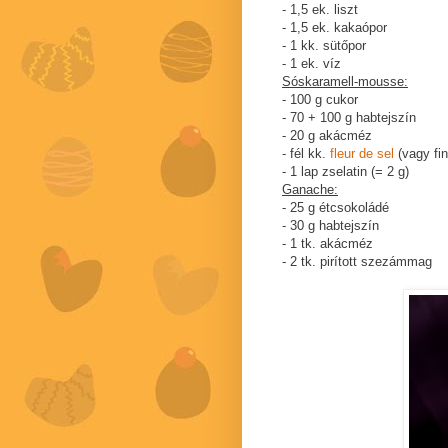
- 1,5 ek. liszt
- 1,5 ek. kakaópor
- 1 kk. sütőpor
- 1 ek. víz
Sóskaramell-mousse:
- 100 g cukor
- 70 + 100 g habtejszín
- 20 g akácméz
- fél kk.
fleur de sel
(vagy fi
- 1 lap zselatin (= 2 g)
Ganache:
- 25 g étcsokoládé
- 30 g habtejszín
- 1 tk. akácméz
- 2 tk. pirított szezámmag