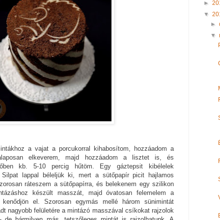
►
20
▼
20
►
▼
tákhoz a vajat a porcukorral kihabosítom, hozzáadom a
el alaposan elkeverem, majd hozzáadom a lisztet is, és
ben kb. 5-10 percig hűtöm. Egy gáztepsit kibélelek
Silpat lappal béleljük ki, mert a sütőpapír picit hajlamos
szorosan ráteszem a sütőpapírra, és belekenem egy szilikon
intázáshoz készült masszát, majd óvatosan felemelem a
 kenődjön el. Szorosan egymás mellé három sünimintát
adt nagyobb felületére a mintázó masszával csíkokat rajzolok
 de bármilyen más, tetszőleges mintát is rajzolhatunk. A