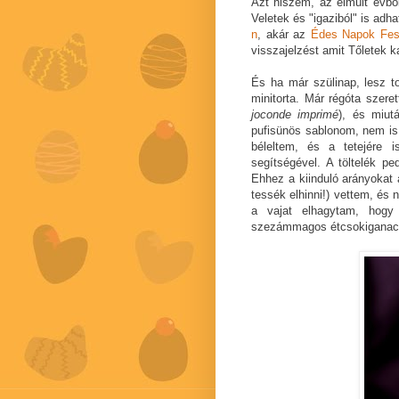
Azt hiszem, az elmúlt évből
Veletek és "igaziból" is adh
n
, akár az
Édes Napok Fesz
visszajelzést amit Tőletek 
És ha már szülinap, lesz to
minitorta. Már régóta szer
joconde imprimé
), és miu
pufisünös sablonom, nem is 
béleltem, és a tetejére 
segítségével. A töltelék 
Ehhez a kiinduló arányokat
tessék elhinni!) vettem, és 
a vajat elhagytam, hogy
szezámmagos étcsokiganach