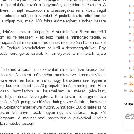
, míg a piskótatésztát a hagyományos módon elkészítem. A
►
felverem, majd hozzáadom a tojássárgákat és a vizet, végül
►
szt-kakaópor-sütőpor keverékét. A piskótatésztát elterítem az
►
t sütőpapíron, majd 180 fokra előmelegített sütőben készre
►
t, lehúzom róla a sütőpapírt. A sünimintákat 8 cm átmérőjű
►
tom és félreteszem - ez lesz majd a minitorták teteje. A
►
s magasságát megmérem, és ennek megfelelően három csíkot
►
ól. Ezekkel körbebélelem belülről a desszertgyűrűket. Egy
sebb korongokat szúrok ki, amelyeket a minitorták aljára
►
►
►
 Érdemes a karamell hozzávalóit előre kimérve kikészíteni,
olgozni. A cukrot néha-néha megkeverve karamellizálom:
►
20
űre érdemes karamellizálni, hogy karakteres íze legyen a
►
20
r karamellizálódik, a 70 g tejszínt forrásig melegítem. Ha a
►
20
vatosan hozzáadom a karamellhez a mézet (vigyázat,
nt, folyamatosan kevergetve a forró tejszínt is. Egyneművé
ót, végül pedig az előzőleg hideg vízbe áztatott, kicsavart
Szupe
nne. Szobahőmérsékletűre hűtöm. A maradék 100 g habtejszínt
észen keményre, csak legyen egy kis tartása), majd két
forgatom. A mousse-szal megtöltöm a piskótával kibélelt
akára hűtőbe teszem.