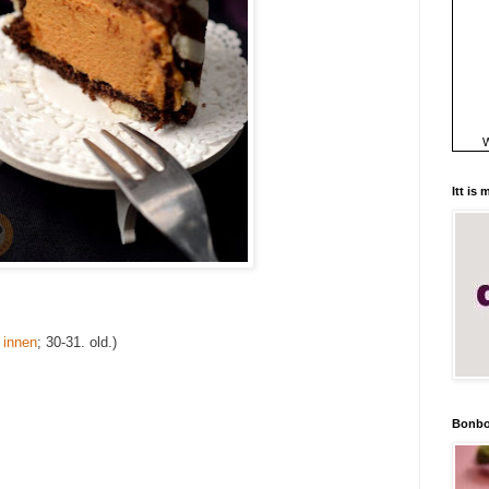
W
Itt is
t
innen
; 30-31. old.)
Bonbo