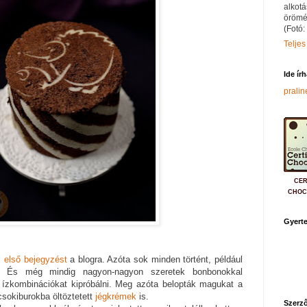
alkotá
örömé
(Fotó:
Teljes
Ide ír
prali
CER
CHOC
Gyerte
z
első bejegyzést
a blogra. Azóta sok minden történt, például
 És még mindig nagyon-nagyon szeretek bonbonokkal
t, ízkombinációkat kipróbálni. Meg azóta belopták magukat a
sokiburokba öltöztetett
jégkrémek
is.
Szerző