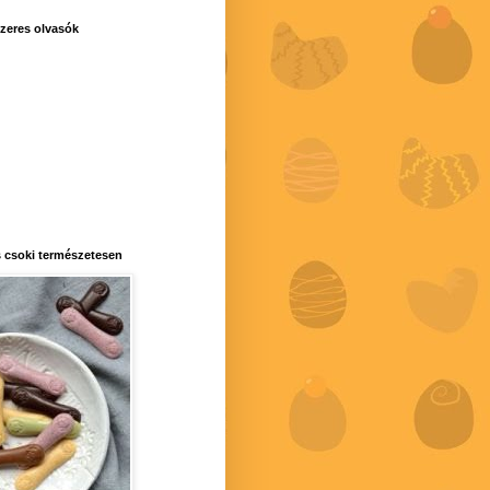
zeres olvasók
 csoki természetesen