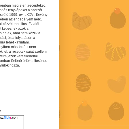
gomban megjelent recepteket,
at és fényképeket a szerzői
 szóló 1999. évi LXXVI. törvény
mében az engedélyem nélkül
 közzétenni tilos. Ez alól
lt képeznek azok a
oldalak, ahol nem közlik a
írást, és a folytatásért a
ra lehet kattintani.
yiben más forrást nem
ek fel, a receptek saját szellemi
keim, ezek kereskedelmi
lomban történő értékesítéséhez
árulok hozzá.
m
w.
flick
r
.com