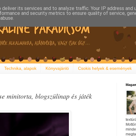
deliver its services and to analyze traffic. Your IP address and
formance and security metrics to ensure quality of service, ge
 abuse.
Technika, alapok
Könyvajánló
Csokis helyek & események
Magam
 minitorta, blogszülinap és játék
textúr
Mottóm
minden
megtal