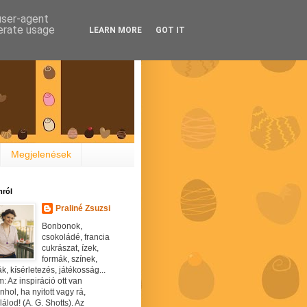
 user-agent
nerate usage
LEARN MORE
GOT IT
Megjelenések
ról
Praliné Zsuzsi
Bonbonok,
csokoládé, francia
cukrászat, ízek,
formák, színek,
ák, kísérletezés, játékosság...
: Az inspiráció ott van
hol, ha nyitott vagy rá,
álod! (A. G. Shotts). Az