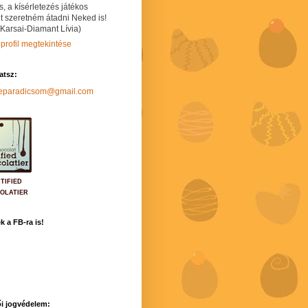
s, a kísérletezés játékos
t szeretném átadni Neked is!
 Karsai-Diamant Lívia)
 profil megtekintése
hatsz:
neparadicsom@gmail.com
TIFIED
OLATIER
k a FB-ra is!
i jogvédelem: