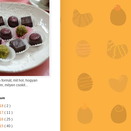
 formát, mit hol, hogyan
am, milyen csokit...
vum
18
( 2 )
17
( 11 )
16
( 25 )
15
( 40 )