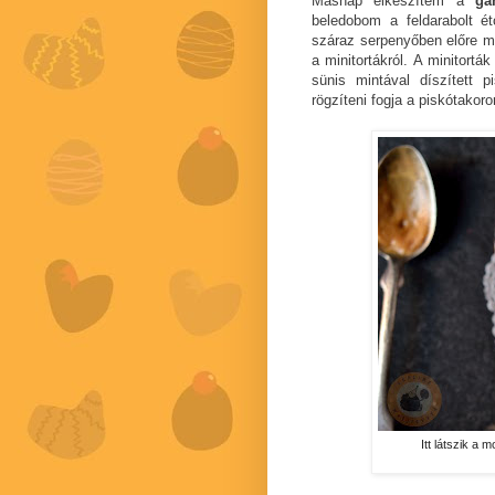
Másnap elkészítem a
ga
beledobom a feldarabolt 
száraz serpenyőben előre m
a minitortákról. A minitort
sünis mintával díszített 
rögzíteni fogja a piskótakoro
Itt látszik a