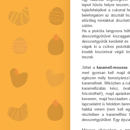
tepsit hűvös helyre teszem
tojásfehérjéket a cukorral 
beleforgatom az átszitált li
előzőleg mintákkal díszítet
sütöm.
Ha a piskóta langyosra hűl
desszertgyűrűvel kiszagga
desszertgyűrűk kerületét é
vágok ki a csíkos piskótáb
kisebb kiszúróval végül ki
teszek.
Jöhet a
karamell-mousse
.
mert gyorsan kell majd d
egészen mély borostyánszín
karamellnek. Miközben a cuko
karamellizálás kész, ó
fröcskölhet!), majd apránké
keverem, majd hozzáadom a s
lapzselatint is feloldom be
habbá verem (nem kell eg
részletben a karamellhez 
desszertgyűrűket. Egy éjsz