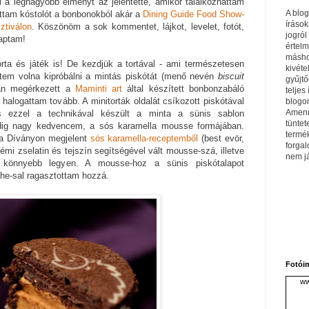
 a legnagyobb élményt az jelentette, amikor találkozhattam
A blo
attam kóstolót a bonbonokból akár a
Dining Guide Food Show-
írások
tiválon
. Köszönöm a sok kommentet, lájkot, levelet, fotót,
jogról
kaptam!
értel
máshol
rta és játék is! De kezdjük a tortával - ami természetesen
kivéte
ettem volna kipróbálni a mintás piskótát (menő nevén
biscuit
gyűjtő
tán megérkezett a
Maminti art
által készített bonbonzabáló
teljes 
halogattam tovább. A minitorták oldalát csíkozott piskótával
blogom
Amenn
is ezzel a technikával készült a minta a sünis sablon
tüntet
pedig nagy kedvencem, a sós karamella mousse formájában.
termé
 a Díványon megjelent
sós karamella-receptemből
(best evör,
forga
némi zselatin és tejszín segítségével vált mousse-szá, illetve
nem j
 könnyebb legyen. A mousse-hoz a sünis piskótalapot
e-sal ragasztottam hozzá.
Fotói
ww