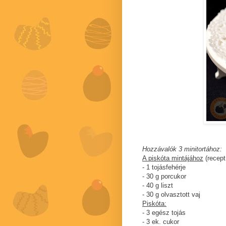
Hozzávalók 3 minitortához:
A piskóta mintájához
(recep
- 1 tojásfehérje
- 30 g porcukor
- 40 g liszt
- 30 g olvasztott vaj
Piskóta:
- 3 egész tojás
- 3 ek. cukor