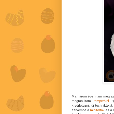
Ma három éve írtam meg a
megtanultam
temperálni
:)
kísérletezni, új technikáka
szívembe a
minitorták
és a c