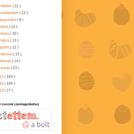
október
( 11 )
szeptember
( 12 )
augusztus
( 8 )
július
( 12 )
június
( 10 )
május
( 13 )
április
( 12 )
március
( 15 )
február
( 14 )
január
( 13 )
12
( 163 )
11
( 164 )
10
( 27 )
r cuccok csomagoláshoz