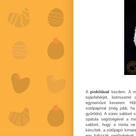
A
piskótával
kezdem. A min
tojásfehérjét, botmixerr
egyneművé keverem. Hűtő
sütőpapírral (még jobb, ha 
gyűrődni). A sünis sablont 
spatula segítségével a m
sablont, hogy a minta ne
készítek, a sütőpapír kimar
egy habzsák segítségével -