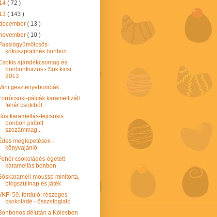
14
( 72 )
13
( 143 )
december
( 13 )
november
( 10 )
Passiógyümölcsös-
kókuszpralinés bonbon
Csokis ajándékcsomag és
bonbonkurzus - Sok kicsi
2013
Mini gesztenyebombák
Forrócsoki-pálcák karamellizált
fehér csokiból
Sós karamellás-tejcsokis
bonbon pirított
szezámmag...
Édes meglepetések -
könyvajánló
Fehér csokoládés-égetett
karamellás bonbon
Sóskaramell-mousse minitorta,
blogszülinap és játék
VKF! 59. forduló: részeges
csokoládé - összefoglaló
Bonbonos délután a Kölesben