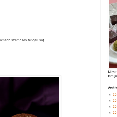
nomabb szemcsés tengeri só)
Milyen
tárolj
Archí
►
20
►
20
►
20
►
20