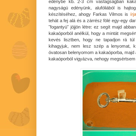
edénybe kb. 2-3 cm vastagságban kakaóp
nagyságú edényünk, alufóliából is hajt
készítéséhez, ahogy Farkas Vilmos is
írj
tehát a fej alá és a zárrész fölé egy-egy da
"fogantyú" jöjjön létre: ez segít majd abba
kakaóporból anélkül, hogy a mintát megsé
kevés lisztben, hogy ne tapadjon rá tú
kihagyjuk, nem lesz szép a lenyomat, k
óvatosan belenyomom a kakaóporba, majd a 
kakaóporból vigyázva, nehogy megsértsem a