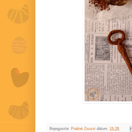
Bejegyezte:
Praliné Zsuzsi
dátum:
15:28