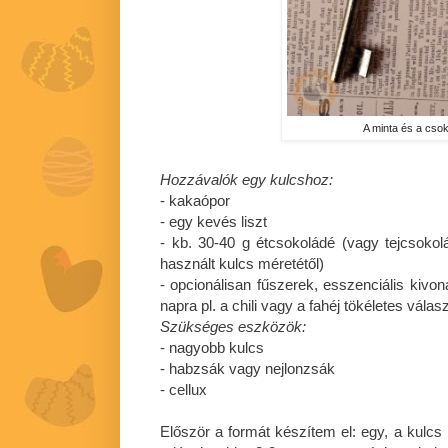
A minta és a csok
Hozzávalók egy kulcshoz:
- kakaópor
- egy kevés liszt
- kb. 30-40 g étcsokoládé (vagy tejcsoko
használt kulcs méretétől)
- opcionálisan fűszerek, esszenciális kivon
napra pl. a chili vagy a fahéj tökéletes válasz
Szükséges eszközök:
- nagyobb kulcs
- habzsák vagy nejlonzsák
- cellux
Először a formát készítem el: egy, a kulcs