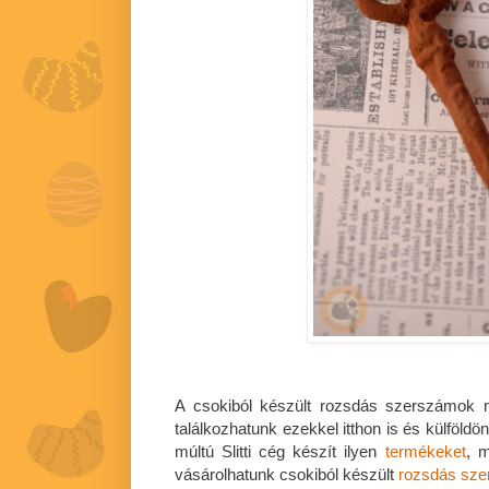
A csokiból készült rozsdás szerszámok m
találkozhatunk ezekkel itthon is és külföld
múltú Slitti cég készít ilyen
termékeket
, m
vásárolhatunk csokiból készült
rozsdás sz