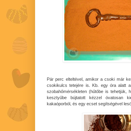
Pár perc elteltével, amikor a csoki már kez
csokikulcs tetejére is. Kb. egy óra alatt 
szobahőmérsékleten (hűtőbe is tehetjük, h
kesztyűbe bújtatott kézzel óvatosan 
kakaóporból, és egy ecset segítségével lesö