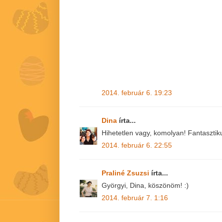
2014. február 6. 19:23
Dina
írta...
Hihetetlen vagy, komolyan! Fantasztiku
2014. február 6. 22:55
Praliné Zsuzsi
írta...
Györgyi, Dina, köszönöm! :)
2014. február 7. 1:16