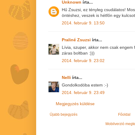
Unknown
írta...
Hű Zsuzsi, ez tényleg csudálatos! Mos
öntéshez, veszek is hétfőn egy kulcsot
2014. február 9. 13:50
Praliné Zsuzsi
írta...
Lívia, szuper, akkor nem csak engem 
záras boltban :)))
2014. február 9. 23:02
Nelli
írta...
Gondolkodóba estem :-)
2014. február 9. 23:49
Megjegyzés küldése
Újabb bejegyzés
Főoldal
Mobilverzió megt