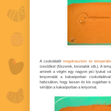
A csokoládét
megolvasztom és temperál
ízesítőket (fűszerek, kivonatok stb.). A te
aminek a végén egy nagyon pici lyukat vá
lenyomatát a kakaóporban csokoládéval
habzsákon, hogy lassan és kis sugárban t
sérüljön a kakaóporban a lenyomat.