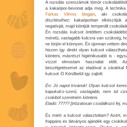
A rozsdás szerszámok tömör csokoládéból 
a kakaópor-bevonat adja meg. A technika 
Farkas Vilmos blogján
, aki csokolád
díszítéséhez: kakaóporban elkészítjük 
negatívját, majd kiöntjük temperált csokolád
Én rozsdás kulcsot öntöttem csokoládéb
méretű, vastagabb kulcsra van szükség, ho
ne törjön el könnyen. Én újonnan vettem dir
hiszen így direkt olyan kulcsot választhat
kiönteni, másrészt higiénikusabb is - eg
vízzel elmostam használat előtt. A
beszélgetésemet az eladóval a zárakkal f
kulcsot :D Körülbelül így zajlott:
Én: Jó napot kívánok! Olyan kulcsot kere
kapukulcs-szerű, vastagabb, nem túl cize
csokiból szeretném kiönteni.
Eladó: ????? [irtózatosan csodálkozó fej, m
És miért a kulcsot választottam? Azért, m
frappáns és látványos ajándék egy csokikul