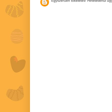
Egyszerűen tökéletes! Hihetetlenül ügy