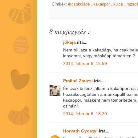
Címkék:
étcsokoládé
,
kakaópor
,
kulcs
,
rozsd
8 megjegyzés :
jókaja
írta...
Nem túl laza a kakaóágy, ha csak bele
lenyomni, vagy másképp tömöríteni?
2014. február 6. 15:59
Praliné Zsuzsi
írta...
Én csak beleszitáltam a kakaóport és 
hozzákocogtattam a munkapulthoz, ho
kakaópor, másként nem tömörítettem. A
csinálni.
2014. február 6. 16:20
Horvath Gyorgyi
írta...