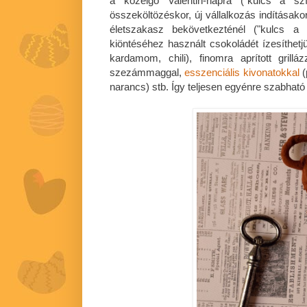
a közelgő Valentin-napra ("kulcs a szív
összeköltözéskor, új vállalkozás indításak
életszakasz bekövetkezténél ("kulcs a s
kiöntéséhez használt csokoládét ízesíthetjük
kardamom, chili), finomra aprított grilláz
szezámmaggal,
esszenciális kivonatokkal
(
narancs) stb. Így teljesen egyénre szabható