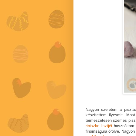
Nagyon szeretem a pisztá
készítettem ilyesmit. Most
természetesen szemes pisztá
ribiszke lisztjét
használtam: 
finomságúra őrölve. Nagyon fi