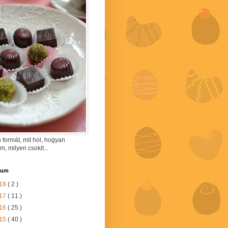
 formát, mit hol, hogyan
am, milyen csokit...
vum
18
( 2 )
17
( 11 )
16
( 25 )
15
( 40 )