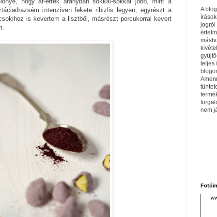
lőnye, hogy ár-érték arányban sokkal-sokkal jobb, mint a
A blo
sztáciadrazsém intenzíven fekete ribizlis legyen, egyrészt a
írások
sokihoz is kevertem a lisztből, másrészt porcukorral kevert
jogról
m.
értel
máshol
kivéte
gyűjtő
teljes 
blogom
Amenn
tüntet
termé
forga
nem j
Fotói
ww