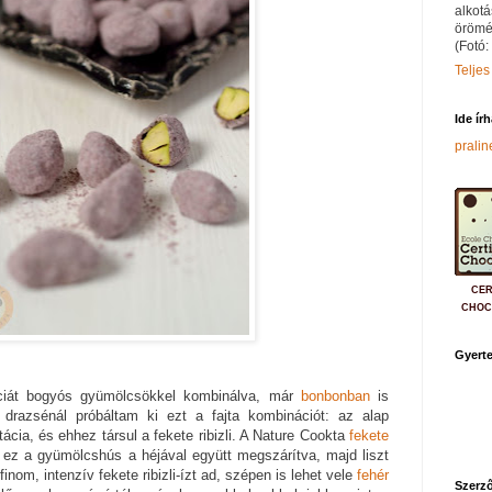
alkotá
örömé
(Fotó:
Teljes
Ide ír
prali
CER
CHOC
Gyerte
ciát bogyós gyümölcsökkel kombinálva, már
bonbonban
is
 drazsénál próbáltam ki ezt a fajta kombinációt: az alap
cia, és ehhez társul a fekete ribizli. A Nature Cookta
fekete
ez a gyümölcshús a héjával együtt megszárítva, majd liszt
nom, intenzív fekete ribizli-ízt ad, szépen is lehet vele
fehér
Szerző