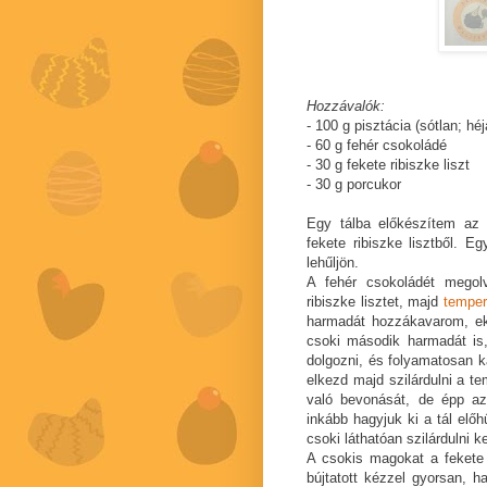
Hozzávalók:
- 100 g pisztácia (sótlan; hé
- 60 g fehér csokoládé
- 30 g fekete ribiszke liszt
- 30 g porcukor
Egy tálba előkészítem az 
fekete ribiszke lisztből. 
lehűljön.
A fehér csokoládét mego
ribiszke lisztet, majd
tempe
harmadát hozzákavarom, ek
csoki második harmadát is
dolgozni, és folyamatosan k
elkezd majd szilárdulni a te
való bevonását, de épp azé
inkább hagyjuk ki a tál elő
csoki láthatóan szilárdulni 
A csokis magokat a fekete 
bújtatott kézzel gyorsan, 