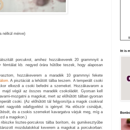
ja nélkül mérve)
W
Itt is
átszitált porcukrot, amihez hozzákeverek 20 grammnyit a
Egy fémtálat kb. negyed órára hűtőbe teszek, hogy alaposan
lvasztom, hozzákeverem a maradék 10 grammnyi fekete
rálom
. A pisztáciát a lehűtött tálba teszem.
A temperált csoki
kor elkezdi a csoki befedni a szemeket. Hozzákavarom a
, majd végül az összes maradék csokoládét. Gyorsan kell
avarni-mozgatni a magokat, mert az előhűtött tálban gyorsan
mperált csoki. (Az előhűtött tál felgyorsítja a magok csokival
rt nagyobb odafigyelést is igényel. Ha először csináljuk,
hűtését, és a csokis szemeket kavargatva várjuk meg, míg a
Bonbo
kezd a magokon.)
ribiszke lisztes-porcukros tálba borítom, és gumikesztyűbe
határozott mozdulatokkal keverem a magokat a porcukorban: