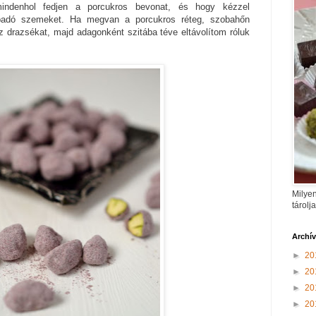
 mindenhol fedjen a porcukros bevonat, és hogy kézzel
padó szemeket. Ha megvan a porcukros réteg, szobahőn
z drazsékat, majd adagonként szitába téve eltávolítom róluk
Milyen
tárolj
Archí
►
20
►
20
►
20
►
20