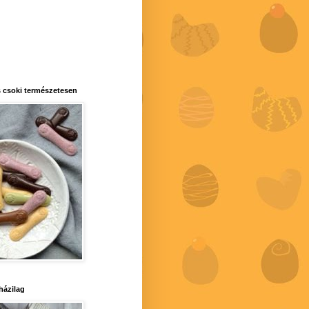
 csoki természetesen
 házilag