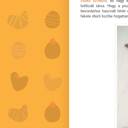
csokit színezni
, és nagy e
liofilizált társa. Hogy a pi
bevonáshoz használt fehér c
fekete ribizli lisztbe forgatta