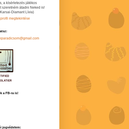
s, a kísérletezés játékos
t szeretném átadni Neked is!
 Karsai-Diamant Lívia)
 profil megtekintése
hatsz:
neparadicsom@gmail.com
TIFIED
OLATIER
k a FB-ra is!
i jogvédelem: