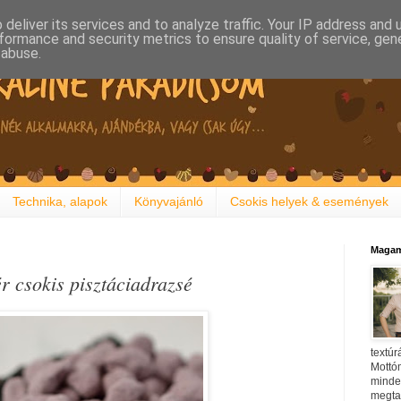
deliver its services and to analyze traffic. Your IP address and
formance and security metrics to ensure quality of service, ge
 abuse.
Technika, alapok
Könyvajánló
Csokis helyek & események
Magam
ér csokis pisztáciadrazsé
textúr
Mottóm
minden
megtal