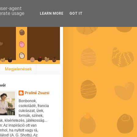
 user-agent
nerate usage
LEARN MORE
GOT IT
Megjelenések
ról
Praliné Zsuzsi
Bonbonok,
csokoládé, francia
cukrászat, ízek,
formák, színek,
ák, kísérletezés, játékosság...
: Az inspiráció ott van
hol, ha nyitott vagy rá,
álod! (A. G. Shotts). Az