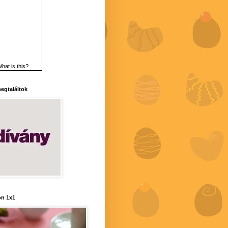
hat is this?
 megtaláltok
n 1x1