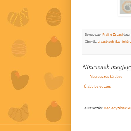
Bejegyezte:
Praliné Zsuzsi
dátu
Címkék:
drazsétechnika
,
fehér
Nincsenek megjegy
Megjegyzés küldése
Újabb bejegyzés
Feliratkozás:
Megjegyzések kül