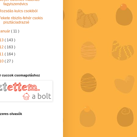
fagyiszendvics
Rozsdás kulcs csokiból
Fekete ribizlis-fehér csokis
pisztáciadrazsé
január
( 11 )
13
( 143 )
12
( 163 )
11
( 164 )
10
( 27 )
r cuccok csomagoláshoz
zeres olvasók