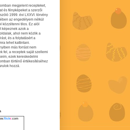
gomban megjelent recepteket,
at és fényképeket a szerzői
 szóló 1999. évi LXXVI. törvény
mében az engedélyem nélkül
 közzétenni tilos. Ez alól
lt képeznek azok a
oldalak, ahol nem közlik a
írást, és a folytatásért a
ra lehet kattintani.
yiben más forrást nem
ek fel, a receptek saját szellemi
keim, ezek kereskedelmi
lomban történő értékesítéséhez
árulok hozzá.
m
w.
flick
r
.com