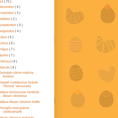
14
( 72 )
december
( 4 )
november
( 3 )
október
( 2 )
szeptember
( 5 )
augusztus
( 4 )
július
( 6 )
június
( 6 )
május
( 7 )
április
( 7 )
március
( 9 )
február
( 8 )
Gyömbér-citrom-matcha
bonbon
Haladó csokikurzus Szántó
Tiborral: Venezuela
Mákos túrómousse minitorta
Meyer citrommal
Mákos-Meyer citromos trüffel
Pezsgős-marcipános
csokicsészék
Meyer citromos-matchás