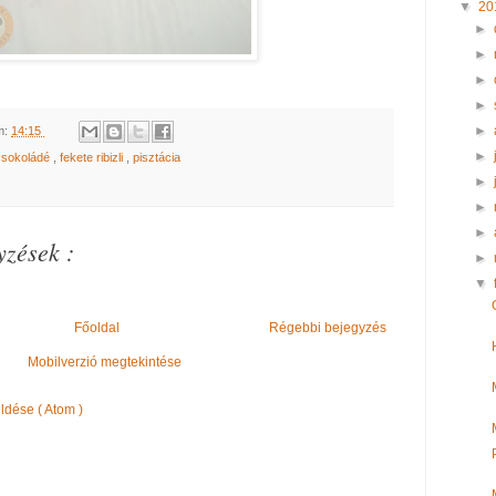
▼
20
►
►
►
►
►
m:
14:15
►
csokoládé
,
fekete ribizli
,
pisztácia
►
►
►
zések :
►
▼
Főoldal
Régebbi bejegyzés
Mobilverzió megtekintése
dése ( Atom )