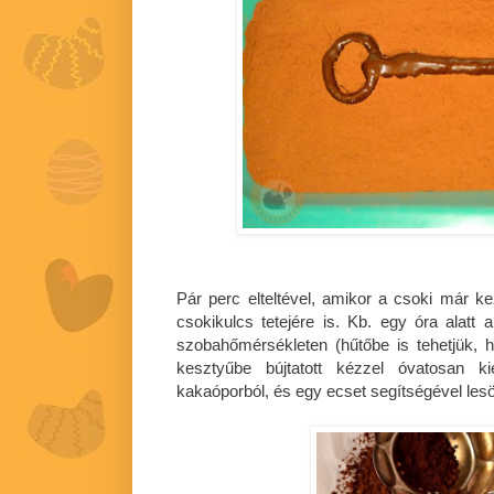
Pár perc elteltével, amikor a csoki már kez
csokikulcs tetejére is. Kb. egy óra alatt 
szobahőmérsékleten (hűtőbe is tehetjük, h
kesztyűbe bújtatott kézzel óvatosan 
kakaóporból, és egy ecset segítségével lesö