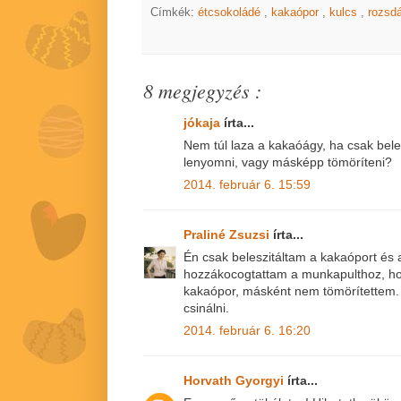
Címkék:
étcsokoládé
,
kakaópor
,
kulcs
,
rozsd
8 megjegyzés :
jókaja
írta...
Nem túl laza a kakaóágy, ha csak bele
lenyomni, vagy másképp tömöríteni?
2014. február 6. 15:59
Praliné Zsuzsi
írta...
Én csak beleszitáltam a kakaóport és 
hozzákocogtattam a munkapulthoz, ho
kakaópor, másként nem tömörítettem. A
csinálni.
2014. február 6. 16:20
Horvath Gyorgyi
írta...