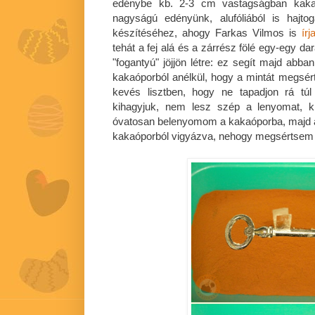
edénybe kb. 2-3 cm vastagságban kakaóp
nagyságú edényünk, alufóliából is hajt
készítéséhez, ahogy Farkas Vilmos is
írj
tehát a fej alá és a zárrész fölé egy-egy da
"fogantyú" jöjjön létre: ez segít majd abba
kakaóporból anélkül, hogy a mintát megsé
kevés lisztben, hogy ne tapadjon rá tú
kihagyjuk, nem lesz szép a lenyomat, k
óvatosan belenyomom a kakaóporba, majd a 
kakaóporból vigyázva, nehogy megsértsem a