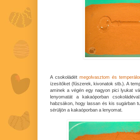
A csokoládét
megolvasztom és temperál
ízesítőket (fűszerek, kivonatok stb.). A te
aminek a végén egy nagyon pici lyukat vá
lenyomatát a kakaóporban csokoládéval
habzsákon, hogy lassan és kis sugárban t
sérüljön a kakaóporban a lenyomat.