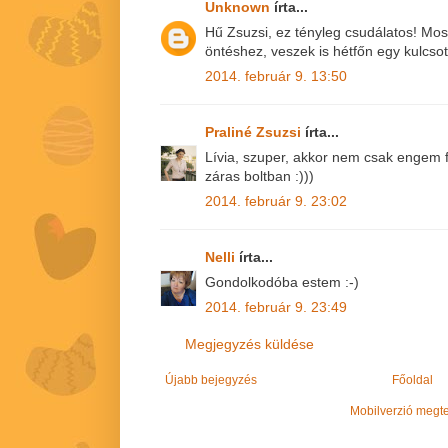
Unknown
írta...
Hű Zsuzsi, ez tényleg csudálatos! Mos
öntéshez, veszek is hétfőn egy kulcsot
2014. február 9. 13:50
Praliné Zsuzsi
írta...
Lívia, szuper, akkor nem csak engem 
záras boltban :)))
2014. február 9. 23:02
Nelli
írta...
Gondolkodóba estem :-)
2014. február 9. 23:49
Megjegyzés küldése
Újabb bejegyzés
Főoldal
Mobilverzió megt