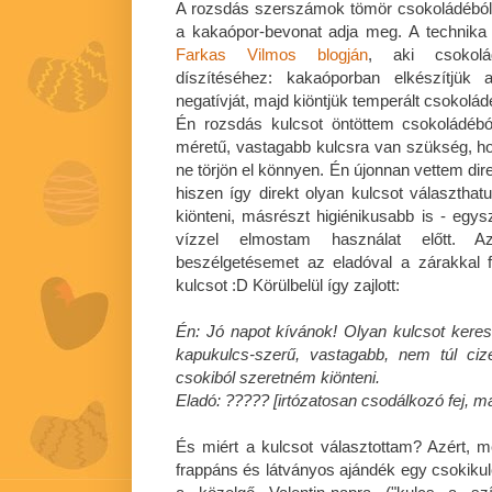
A rozsdás szerszámok tömör csokoládéból 
a kakaópor-bevonat adja meg. A technika 
Farkas Vilmos blogján
, aki csokolád
díszítéséhez: kakaóporban elkészítjük 
negatívját, majd kiöntjük temperált csokolád
Én rozsdás kulcsot öntöttem csokoládéb
méretű, vastagabb kulcsra van szükség, ho
ne törjön el könnyen. Én újonnan vettem dir
hiszen így direkt olyan kulcsot választhat
kiönteni, másrészt higiénikusabb is - eg
vízzel elmostam használat előtt. A
beszélgetésemet az eladóval a zárakkal f
kulcsot :D Körülbelül így zajlott:
Én: Jó napot kívánok! Olyan kulcsot kere
kapukulcs-szerű, vastagabb, nem túl cize
csokiból szeretném kiönteni.
Eladó: ????? [irtózatosan csodálkozó fej, m
És miért a kulcsot választottam? Azért, m
frappáns és látványos ajándék egy csokikul