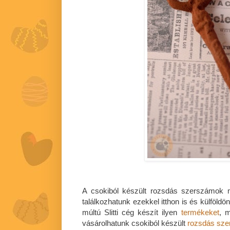
A csokiból készült rozsdás szerszámok m
találkozhatunk ezekkel itthon is és külföld
múltú Slitti cég készít ilyen
termékeket
, m
vásárolhatunk csokiból készült
rozsdás sz