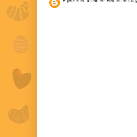
Egyszerűen tökéletes! Hihetetlenül ügy