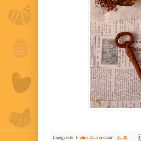
Bejegyezte:
Praliné Zsuzsi
dátum:
15:28