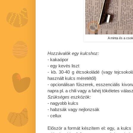
A minta és a csok
Hozzávalók egy kulcshoz:
- kakaópor
- egy kevés liszt
- kb. 30-40 g étcsokoládé (vagy tejcsoko
használt kulcs méretétől)
- opcionálisan fűszerek, esszenciális kivon
napra pl. a chili vagy a fahéj tökéletes válasz
Szükséges eszközök:
- nagyobb kulcs
- habzsák vagy nejlonzsák
- cellux
Először a formát készítem el: egy, a kulcs