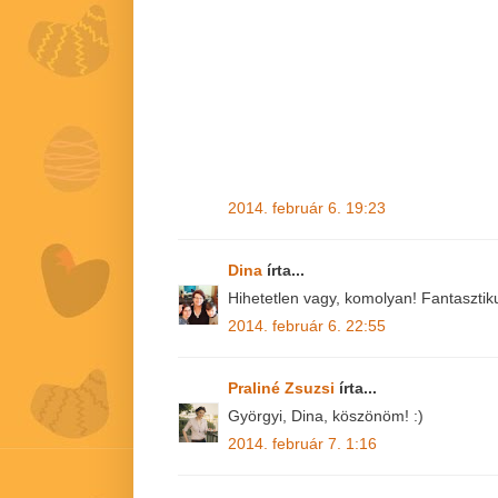
2014. február 6. 19:23
Dina
írta...
Hihetetlen vagy, komolyan! Fantasztiku
2014. február 6. 22:55
Praliné Zsuzsi
írta...
Györgyi, Dina, köszönöm! :)
2014. február 7. 1:16