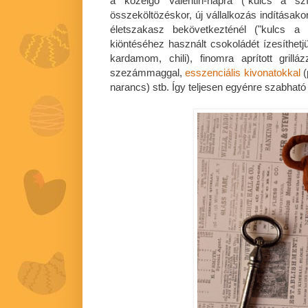
a közelgő Valentin-napra ("kulcs a szív
összeköltözéskor, új vállalkozás indításak
életszakasz bekövetkezténél ("kulcs a s
kiöntéséhez használt csokoládét ízesíthetjük
kardamom, chili), finomra aprított grilláz
szezámmaggal,
esszenciális kivonatokkal
(
narancs) stb. Így teljesen egyénre szabható