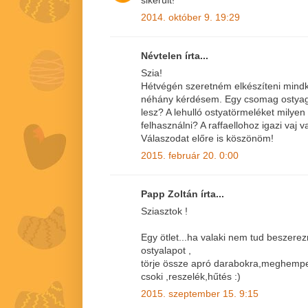
2014. október 9. 19:29
Névtelen írta...
Szia!
Hétvégén szeretném elkészíteni mindké
néhány kérdésem. Egy csomag ostya
lesz? A lehulló ostyatörmeléket milye
felhasználni? A raffaellohoz igazi vaj
Válaszodat előre is köszönöm!
2015. február 20. 0:00
Papp Zoltán írta...
Sziasztok !
Egy ötlet...ha valaki nem tud beszer
ostyalapot ,
törje össze apró darabokra,meghemper
csoki ,reszelék,hűtés :)
2015. szeptember 15. 9:15