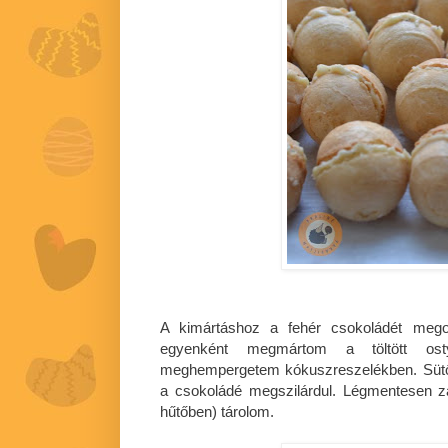
A kimártáshoz a fehér csokoládét meg
egyenként megmártom a töltött ost
meghempergetem kókuszreszelékben. Sütőpa
a csokoládé megszilárdul. Légmentesen 
hűtőben) tárolom.