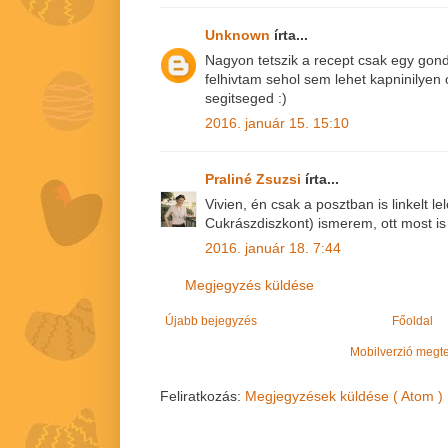
Unknown
írta...
Nagyon tetszik a recept csak egy gon
felhivtam sehol sem lehet kapninilye
segitseged :)
2016. január 15. 15:10
Praliné Zsuzsi
írta...
Vivien, én csak a posztban is linkelt le
Cukrászdiszkont) ismerem, ott most is
2016. január 18. 7:44
Megjegyzés küldése
Újabb bejegyzés
Főoldal
Mobilverzió megt
Feliratkozás:
Megjegyzések küldése ( Atom )