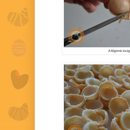
A félgömb kivá