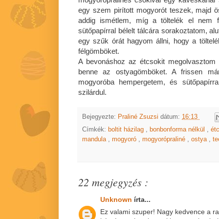
egy szem pirított mogyorót teszek, majd 
addig ismétlem, míg a töltelék el nem f
sütőpapírral bélelt tálcára sorakoztatom, al
egy szűk órát hagyom állni, hogy a töltelé
félgömböket.
A bevonáshoz az étcsokit megolvasztom
benne az ostyagömböket. A frissen márt
mogyoróba hempergetem, és sütőpapírr
szilárdul.
Bejegyezte:
Praliné Zsuzsi
dátum:
16:13
Címkék:
boltit házilag
,
bonbonforma nélkül
,
ét
mandula
,
mogyoró
,
mogyorópraliné
,
ostya
,
t
22 megjegyzés :
Unknown
írta...
Ez valami szuper! Nagy kedvence a ra