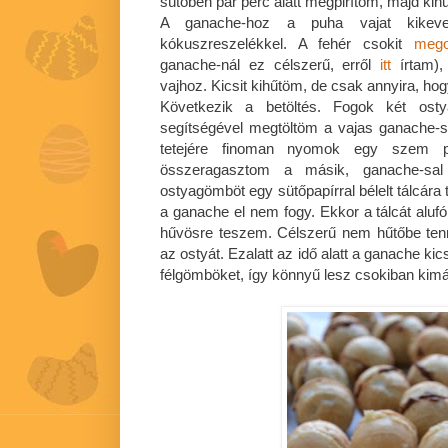
sütőben pár perc alatt megpirítom, majd kih
A ganache-hoz a puha vajat kikev
kókuszreszelékkel. A fehér csokit
mego
ganache-nál ez célszerű, erről
itt
írtam),
vajhoz. Kicsit kihűtöm, de csak annyira, hog
Következik a betöltés. Fogok két osty
segítségével megtöltöm a vajas ganache-s
tetejére finoman nyomok egy szem pir
összeragasztom a másik, ganache-sal t
ostyagömböt egy sütőpapírral bélelt tálcára
a ganache el nem fogy. Ekkor a tálcát alufó
hűvösre teszem. Célszerű nem hűtőbe tenni
az ostyát. Ezalatt az idő alatt a ganache kic
félgömböket, így könnyű lesz csokiban kimá