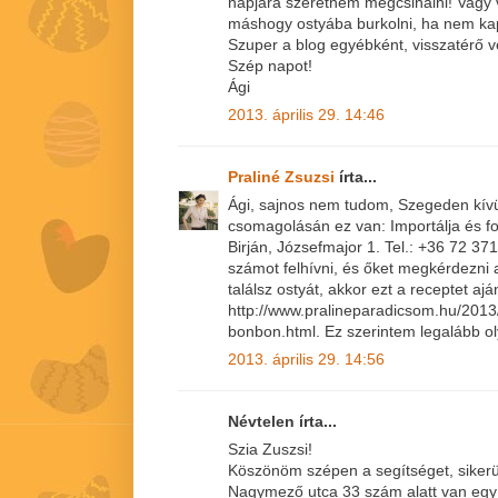
napjára szeretném megcsinálni! Vagy 
máshogy ostyába burkolni, ha nem kap
Szuper a blog egyébként, visszatérő 
Szép napot!
Ági
2013. április 29. 14:46
Praliné Zsuzsi
írta...
Ági, sajnos nem tudom, Szegeden kívül
csomagolásán ez van: Importálja és f
Birján, Józsefmajor 1. Tel.: +36 72 37
számot felhívni, és őket megkérdezni a
találsz ostyát, akkor ezt a receptet aj
http://www.pralineparadicsom.hu/201
bonbon.html. Ez szerintem legalább ol
2013. április 29. 14:56
Névtelen írta...
Szia Zuszsi!
Köszönöm szépen a segítséget, sikerül
Nagymező utca 33 szám alatt van egy bo