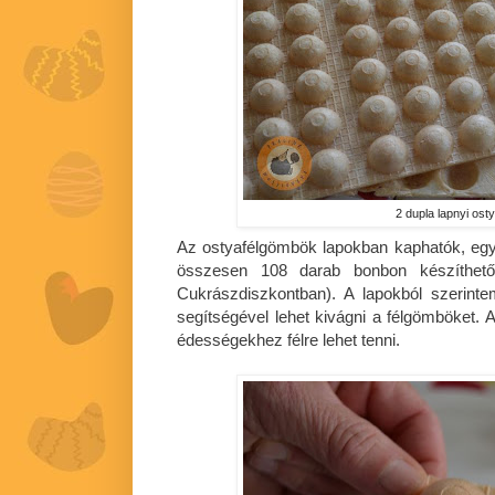
2 dupla lapnyi os
Az ostyafélgömbök lapokban kaphatók, egy
összesen 108 darab bonbon készíthe
Cukrászdiszkontban). A lapokból szerint
segítségével lehet kivágni a félgömböket. 
édességekhez félre lehet tenni.