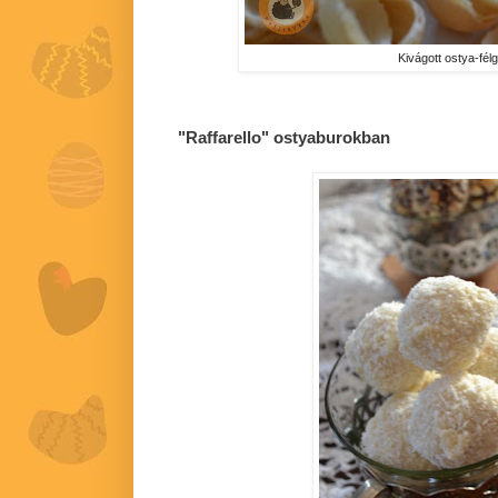
Kivágott ostya-fé
"Raffarello" ostyaburokban