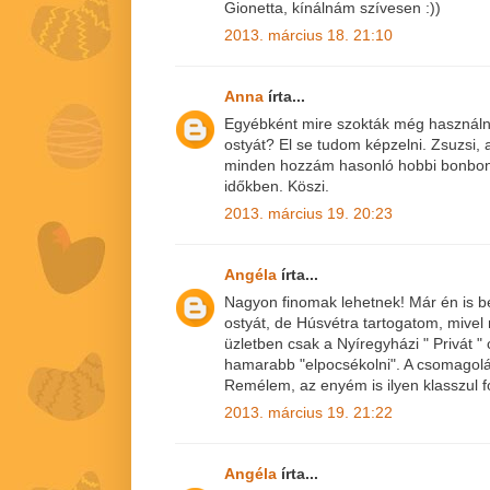
Gionetta, kínálnám szívesen :))
2013. március 18. 21:10
Anna
írta...
Egyébként mire szokták még használni
ostyát? El se tudom képzelni. Zsuzsi,
minden hozzám hasonló hobbi bonbon
időkben. Köszi.
2013. március 19. 20:23
Angéla
írta...
Nagyon finomak lehetnek! Már én is b
ostyát, de Húsvétra tartogatom, mive
üzletben csak a Nyíregyházi " Privát
hamarabb "elpocsékolni". A csomagolá
Remélem, az enyém is ilyen klasszul fo
2013. március 19. 21:22
Angéla
írta...