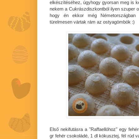
elkészítéséhez, úgyhogy gyorsan meg is 
nekem a Cukrászdiszkontból ilyen szuper 
hogy én ekkor még Németországban v
türelmesen vártak rám az ostyagömbök :)
Első nekifutásra a "Raffaellóhoz" egy fehé
gr fehér csokoládé, 1 dl kókusztej, fél rúd 