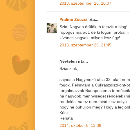
2013. szeptember 26. 20:07
Praliné Zsuzsi
írta...
Szia! Nagyon örülök, h tetszik a blog!
ropogós maradt, de ki fogom próbálni az
kíváncsi vagyok, milyen lesz úgy!
2013. szeptember 26. 21:45
Névtelen írta...
Sziasztok,
sajnos a Nagymező utca 33. alatt nem v
fogok. Felhívtam a Cukrászdiszkont-ot
forgalmazzák Budapesten a termékeike
ha nagyobb mennyiséget rendelek (mi
rendelés, na ez nem mind lesz ostya :-)
hogy ne puhuljon meg? Hogy a legjobb
Köszi
Renáta
2014. október 8. 13:38