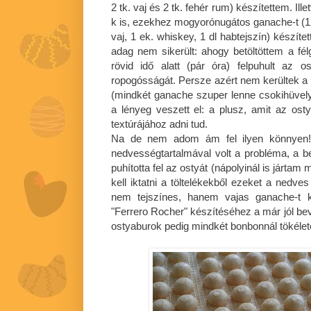
2 tk. vaj és 2 tk. fehér rum) készítettem. Il
k is, ezekhez mogyorónugátos ganache-t (120
vaj, 1 ek. whiskey, 1 dl habtejszín) készít
adag nem sikerült: ahogy betöltöttem a f
rövid idő alatt (pár óra) felpuhult az o
ropogósságát. Persze azért nem kerültek a
(mindkét ganache szuper lenne csokihüvely
a lényeg veszett el: a plusz, amit az o
textúrájához adni tud.
Na de nem adom ám fel ilyen könnyen! 
nedvességtartalmával volt a probléma, a ben
puhította fel az ostyát (nápolyinál is jártam
kell iktatni a töltelékekből ezeket a nedve
nem tejszínes, hanem vajas ganache-t k
"Ferrero Rocher" készítéséhez a már jól be
ostyaburok pedig mindkét bonbonnál tökéle