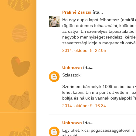
Praliné Zsuzsi
írta...
Ha egy dupla lapot felbontasz (amiről a
rögtön érdemes felhasználni, különben
az ostya. Én személyes tapasztalatból
nagyobb mennyiséget rendelsz, kérde
szavatossági ideje a megrendelt osty
2014. október 8. 22:05
Unknown
írta...
Sziasztok!
Szerintem bármelyik 100ft-os boltba
lehet kapni. Én ma pont ott vettem , a
boltja és náluk is vannak ostyalapok!
2014. október 9. 16:34
Unknown
írta...
Egy ötlet, kicsi pogácsaszaggatóval 
sikerült!