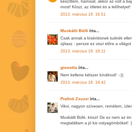
készíttem, hamisat, akkor az volt a b
most! Köszi, az ötletet és a lelőhelyet!
2013. március 18. 16:51
Muskátli Büfé
írta...
Csak annak a kísértésnek tudnék ellen
újítasz - persze ez viszi előre a világo
2013. március 18. 18:11
gionetta
írta...
Nem kellene kétszer kínálnod! :-))
2013. március 18. 18:42
Praliné Zsuzsi
írta...
Vikvi, nagyon szívesen, remélem, ízle
Muskátli Büfé, köszi! De ez nem az é
megtaláltam a jó kis ostyagömböket! :