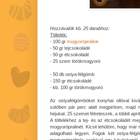
Hozzávalók kb. 25 darabhoz:
Töltelék:
- 100 gr
mogyorópraliné
- 50 gr tejcsokoládé
- 50 gr étcsokoládé
- 25 szem törökmogyoró
- 50 db ostya-félgömb
- 150 gr étcsokoládé
- kb. 100 gr törökmogyoró
Az ostyafélgömböket konyhai ollóval ki
sütőben pár perc alatt megpirítom, majd
héjukat. 25 szemet félreteszek, a többit apr
A töltelékhez a tej- és az étcsokoládét 
mogyorópralinét. Kicsit lehűtöm, hogy már 
adagolható legyen. Fogok két ostya-félg
mogyorópralinés csokival egy kávéskanál 