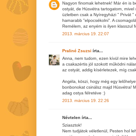
Nagyon finomak lehetnek! Már én is b
ostyát, de Húsvétra tartogatom, mive
üzletben csak a Nyíregyházi " Privát
hamarabb "elpocsékolni". A csomagolá
Remélem, az enyém is ilyen klasszul fo
2013. március 19. 22:07
Praliné Zsuzsi
írta...
Anna, nem tudom, ezen kívül mire leh
a csakazértis jól szokott működni ná
az ostyát, addig kísérletezek, míg csak 
Angéla, köszi, hogy még egy lelőhelyet
bonbonokat csinálsz majd Húsvétra! M
adag ostya félretéve :)
2013. március 19. 22:26
Névtelen írta...
Sziasztok!
Nem tudjátok véletlenül, Pesten hol le