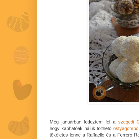
Még januárban fedeztem fel a
szegedi C
hogy kaphatóak náluk tölthető
ostyagömbö
tökéletes lenne a Raffaello és a Ferrero R