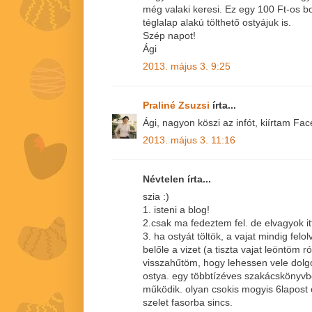
még valaki keresi. Ez egy 100 Ft-os b
téglalap alakú tölthető ostyájuk is.
Szép napot!
Ági
2013. május 3. 9:25
Praliné Zsuzsi
írta...
Ági, nagyon köszi az infót, kiírtam Fac
2013. május 3. 11:16
Névtelen írta...
szia :)
1. isteni a blog!
2.csak ma fedeztem fel. de elvagyok it
3. ha ostyát töltök, a vajat mindig fel
belőle a vizet (a tiszta vajat leöntöm r
visszahűtöm, hogy lehessen vele dolgo
ostya. egy többtízéves szakácskönyvb
működik. olyan csokis mogyis 6lapost 
szelet fasorba sincs.