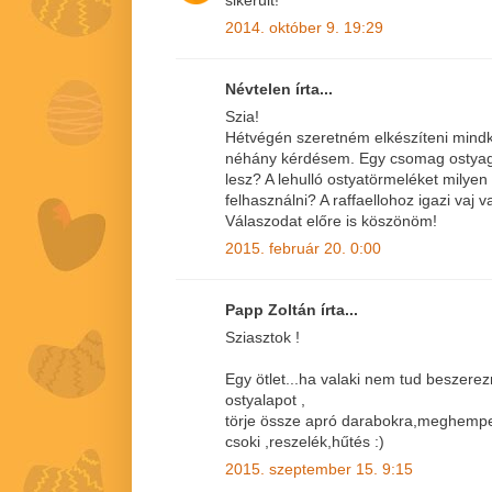
2014. október 9. 19:29
Névtelen írta...
Szia!
Hétvégén szeretném elkészíteni mindké
néhány kérdésem. Egy csomag ostya
lesz? A lehulló ostyatörmeléket milye
felhasználni? A raffaellohoz igazi vaj
Válaszodat előre is köszönöm!
2015. február 20. 0:00
Papp Zoltán írta...
Sziasztok !
Egy ötlet...ha valaki nem tud beszer
ostyalapot ,
törje össze apró darabokra,meghemper
csoki ,reszelék,hűtés :)
2015. szeptember 15. 9:15