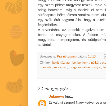
egy szem pirított mogyorót teszek, majd 
addig ismétlem, míg a töltelék el nem f
sütőpapírral bélelt tálcára sorakoztatom, al
egy szűk órát hagyom állni, hogy a töltelé
félgömböket.
A bevonáshoz az étcsokit megolvasztom
benne az ostyagömböket. A frissen márt
mogyoróba hempergetem, és sütőpapírr
szilárdul.
Bejegyezte:
Praliné Zsuzsi
dátum:
16:13
Címkék:
boltit házilag
,
bonbonforma nélkül
,
ét
mandula
,
mogyoró
,
mogyorópraliné
,
ostya
,
t
22 megjegyzés :
Unknown
írta...
Ez valami szuper! Nagy kedvence a ra