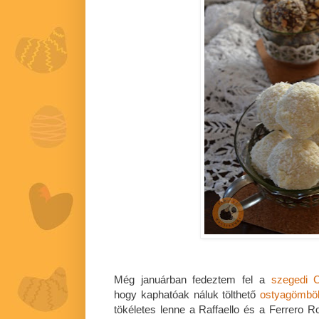
Még januárban fedeztem fel a
szegedi C
hogy kaphatóak náluk tölthető
ostyagömbö
tökéletes lenne a Raffaello és a Ferrero R