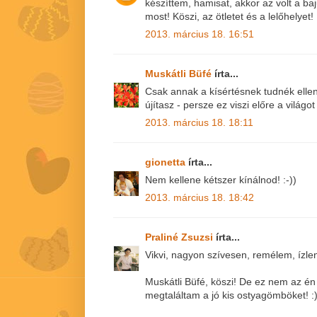
készíttem, hamisat, akkor az volt a b
most! Köszi, az ötletet és a lelőhelyet!
2013. március 18. 16:51
Muskátli Büfé
írta...
Csak annak a kísértésnek tudnék ellen
újítasz - persze ez viszi előre a világo
2013. március 18. 18:11
gionetta
írta...
Nem kellene kétszer kínálnod! :-))
2013. március 18. 18:42
Praliné Zsuzsi
írta...
Vikvi, nagyon szívesen, remélem, ízle
Muskátli Büfé, köszi! De ez nem az é
megtaláltam a jó kis ostyagömböket! :