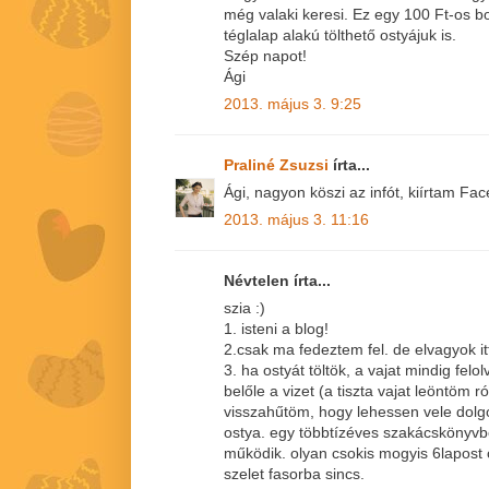
még valaki keresi. Ez egy 100 Ft-os b
téglalap alakú tölthető ostyájuk is.
Szép napot!
Ági
2013. május 3. 9:25
Praliné Zsuzsi
írta...
Ági, nagyon köszi az infót, kiírtam Fac
2013. május 3. 11:16
Névtelen írta...
szia :)
1. isteni a blog!
2.csak ma fedeztem fel. de elvagyok it
3. ha ostyát töltök, a vajat mindig fel
belőle a vizet (a tiszta vajat leöntöm r
visszahűtöm, hogy lehessen vele dolgo
ostya. egy többtízéves szakácskönyvb
működik. olyan csokis mogyis 6lapost 
szelet fasorba sincs.