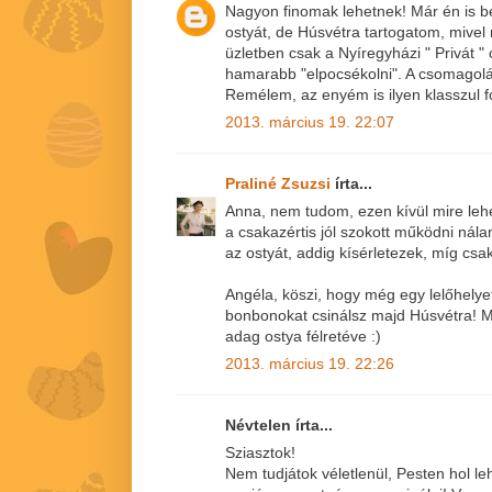
Nagyon finomak lehetnek! Már én is b
ostyát, de Húsvétra tartogatom, mive
üzletben csak a Nyíregyházi " Privát
hamarabb "elpocsékolni". A csomagolá
Remélem, az enyém is ilyen klasszul fo
2013. március 19. 22:07
Praliné Zsuzsi
írta...
Anna, nem tudom, ezen kívül mire leh
a csakazértis jól szokott működni ná
az ostyát, addig kísérletezek, míg csak 
Angéla, köszi, hogy még egy lelőhelyet
bonbonokat csinálsz majd Húsvétra! M
adag ostya félretéve :)
2013. március 19. 22:26
Névtelen írta...
Sziasztok!
Nem tudjátok véletlenül, Pesten hol le