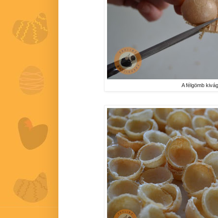
A félgömb kivá