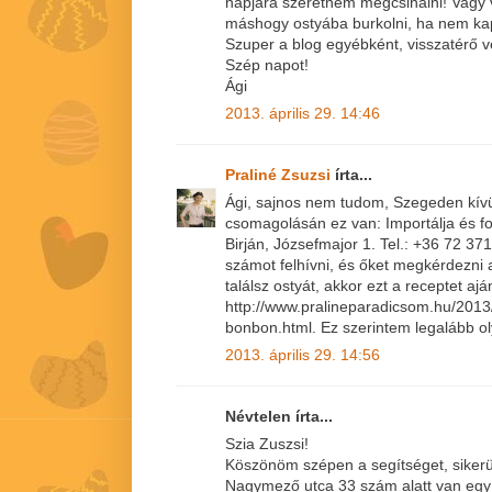
napjára szeretném megcsinálni! Vagy 
máshogy ostyába burkolni, ha nem kap
Szuper a blog egyébként, visszatérő 
Szép napot!
Ági
2013. április 29. 14:46
Praliné Zsuzsi
írta...
Ági, sajnos nem tudom, Szegeden kívül
csomagolásán ez van: Importálja és f
Birján, Józsefmajor 1. Tel.: +36 72 37
számot felhívni, és őket megkérdezni a
találsz ostyát, akkor ezt a receptet aj
http://www.pralineparadicsom.hu/201
bonbon.html. Ez szerintem legalább ol
2013. április 29. 14:56
Névtelen írta...
Szia Zuszsi!
Köszönöm szépen a segítséget, sikerül
Nagymező utca 33 szám alatt van egy bo