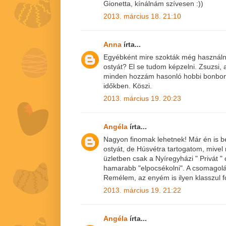
Gionetta, kínálnám szívesen :))
2013. március 18. 21:10
Anna
írta...
Egyébként mire szokták még használni
ostyát? El se tudom képzelni. Zsuzsi,
minden hozzám hasonló hobbi bonbon
időkben. Köszi.
2013. március 19. 20:23
Angéla
írta...
Nagyon finomak lehetnek! Már én is b
ostyát, de Húsvétra tartogatom, mive
üzletben csak a Nyíregyházi " Privát
hamarabb "elpocsékolni". A csomagolá
Remélem, az enyém is ilyen klasszul fo
2013. március 19. 21:22
Angéla
írta...