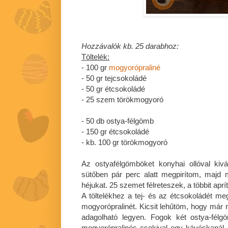
Hozzávalók kb. 25 darabhoz:
Töltelék:
- 100 gr
mogyorópraliné
- 50 gr tejcsokoládé
- 50 gr étcsokoládé
- 25 szem törökmogyoró
- 50 db ostya-félgömb
- 150 gr étcsokoládé
- kb. 100 gr törökmogyoró
Az ostyafélgömböket konyhai ollóval ki
sütőben pár perc alatt megpirítom, majd
héjukat. 25 szemet félreteszek, a többit apr
A töltelékhez a tej- és az étcsokoládét 
mogyorópralinét. Kicsit lehűtöm, hogy már 
adagolható legyen. Fogok két ostya-félg
mogyorópralinés csokival egy kávéskanál 