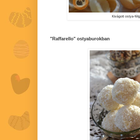
Kivágott ostya-fé
"Raffarello" ostyaburokban