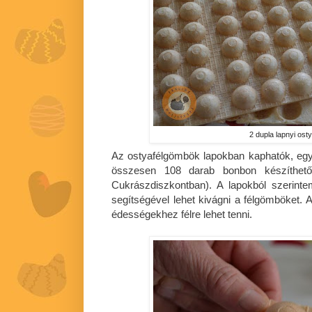
2 dupla lapnyi os
Az ostyafélgömbök lapokban kaphatók, egy
összesen 108 darab bonbon készíthe
Cukrászdiszkontban). A lapokból szerint
segítségével lehet kivágni a félgömböket. 
édességekhez félre lehet tenni.