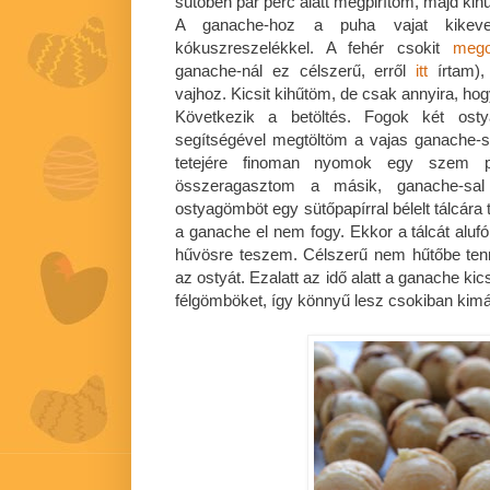
sütőben pár perc alatt megpirítom, majd kih
A ganache-hoz a puha vajat kikev
kókuszreszelékkel. A fehér csokit
mego
ganache-nál ez célszerű, erről
itt
írtam),
vajhoz. Kicsit kihűtöm, de csak annyira, hog
Következik a betöltés. Fogok két osty
segítségével megtöltöm a vajas ganache-s
tetejére finoman nyomok egy szem pir
összeragasztom a másik, ganache-sal t
ostyagömböt egy sütőpapírral bélelt tálcára
a ganache el nem fogy. Ekkor a tálcát alufó
hűvösre teszem. Célszerű nem hűtőbe tenni
az ostyát. Ezalatt az idő alatt a ganache kic
félgömböket, így könnyű lesz csokiban kimá