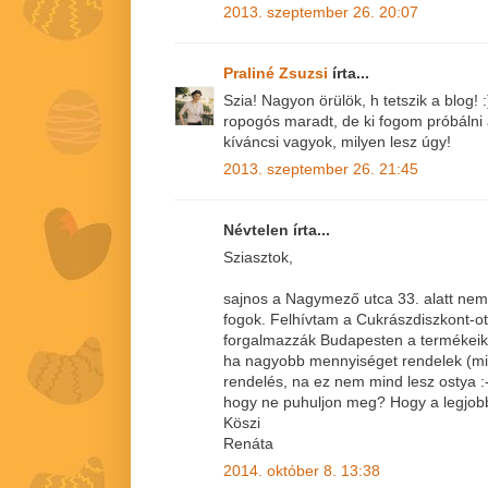
2013. szeptember 26. 20:07
Praliné Zsuzsi
írta...
Szia! Nagyon örülök, h tetszik a blog!
ropogós maradt, de ki fogom próbálni az
kíváncsi vagyok, milyen lesz úgy!
2013. szeptember 26. 21:45
Névtelen írta...
Sziasztok,
sajnos a Nagymező utca 33. alatt nem v
fogok. Felhívtam a Cukrászdiszkont-ot
forgalmazzák Budapesten a termékeike
ha nagyobb mennyiséget rendelek (mi
rendelés, na ez nem mind lesz ostya :-)
hogy ne puhuljon meg? Hogy a legjobb
Köszi
Renáta
2014. október 8. 13:38