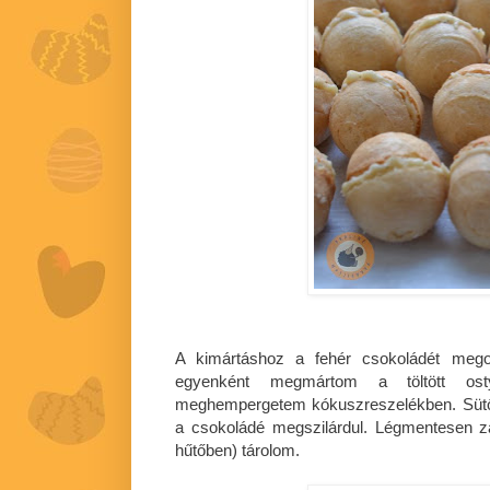
A kimártáshoz a fehér csokoládét meg
egyenként megmártom a töltött ost
meghempergetem kókuszreszelékben. Sütőpa
a csokoládé megszilárdul. Légmentesen 
hűtőben) tárolom.