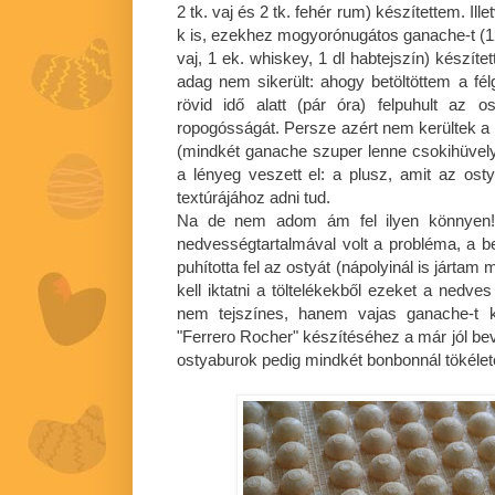
2 tk. vaj és 2 tk. fehér rum) készítettem. Il
k is, ezekhez mogyorónugátos ganache-t (120
vaj, 1 ek. whiskey, 1 dl habtejszín) készít
adag nem sikerült: ahogy betöltöttem a f
rövid idő alatt (pár óra) felpuhult az o
ropogósságát. Persze azért nem kerültek a
(mindkét ganache szuper lenne csokihüvely
a lényeg veszett el: a plusz, amit az o
textúrájához adni tud.
Na de nem adom ám fel ilyen könnyen! 
nedvességtartalmával volt a probléma, a ben
puhította fel az ostyát (nápolyinál is jártam
kell iktatni a töltelékekből ezeket a nedve
nem tejszínes, hanem vajas ganache-t k
"Ferrero Rocher" készítéséhez a már jól be
ostyaburok pedig mindkét bonbonnál tökéle