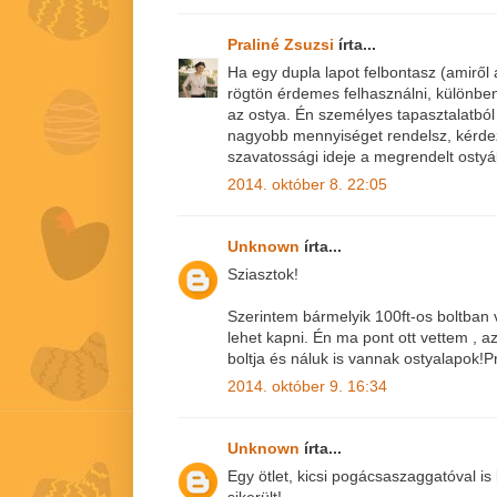
Praliné Zsuzsi
írta...
Ha egy dupla lapot felbontasz (amiről a
rögtön érdemes felhasználni, különben
az ostya. Én személyes tapasztalatból
nagyobb mennyiséget rendelsz, kérde
szavatossági ideje a megrendelt osty
2014. október 8. 22:05
Unknown
írta...
Sziasztok!
Szerintem bármelyik 100ft-os boltba
lehet kapni. Én ma pont ott vettem , a
boltja és náluk is vannak ostyalapok!
2014. október 9. 16:34
Unknown
írta...
Egy ötlet, kicsi pogácsaszaggatóval 
sikerült!