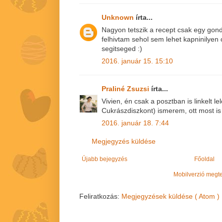
Unknown
írta...
Nagyon tetszik a recept csak egy gon
felhivtam sehol sem lehet kapninilye
segitseged :)
2016. január 15. 15:10
Praliné Zsuzsi
írta...
Vivien, én csak a posztban is linkelt le
Cukrászdiszkont) ismerem, ott most is
2016. január 18. 7:44
Megjegyzés küldése
Újabb bejegyzés
Főoldal
Mobilverzió megt
Feliratkozás:
Megjegyzések küldése ( Atom )