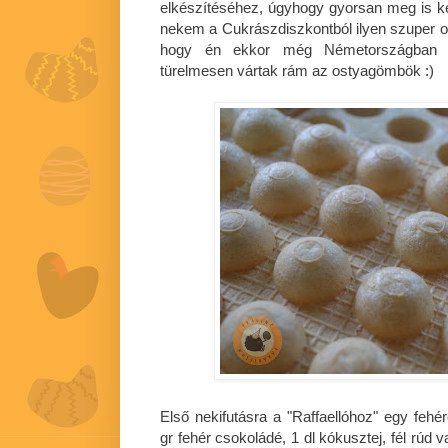
elkészítéséhez, úgyhogy gyorsan meg is 
nekem a Cukrászdiszkontból ilyen szuper 
hogy én ekkor még Németországban v
türelmesen vártak rám az ostyagömbök :)
Első nekifutásra a "Raffaellóhoz" egy fehé
gr fehér csokoládé, 1 dl kókusztej, fél rúd 