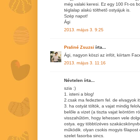
még valaki keresi. Ez egy 100 Ft-os b
téglalap alakú tölthető ostyájuk is.
Szép napot!
Ági
2013. május 3. 9:25
Praliné Zsuzsi
írta...
Ági, nagyon köszi az infót, kiírtam Fac
2013. május 3. 11:16
Névtelen írta...
szia :)
1. isteni a blog!
2.csak ma fedeztem fel. de elvagyok it
3. ha ostyát töltök, a vajat mindig fel
belőle a vizet (a tiszta vajat leöntöm r
visszahűtöm, hogy lehessen vele dolgo
ostya. egy többtízéves szakácskönyvb
működik. olyan csokis mogyis 6lapost 
szelet fasorba sincs.