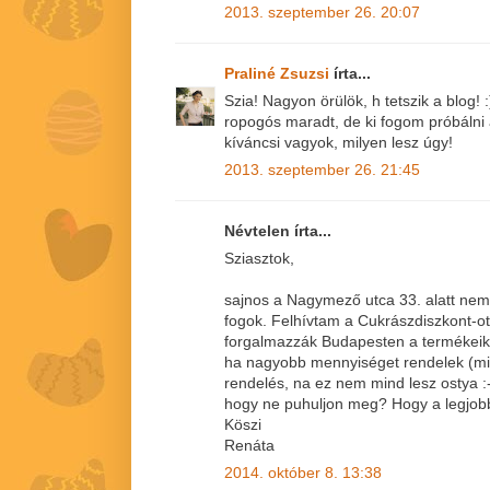
2013. szeptember 26. 20:07
Praliné Zsuzsi
írta...
Szia! Nagyon örülök, h tetszik a blog!
ropogós maradt, de ki fogom próbálni az
kíváncsi vagyok, milyen lesz úgy!
2013. szeptember 26. 21:45
Névtelen írta...
Sziasztok,
sajnos a Nagymező utca 33. alatt nem v
fogok. Felhívtam a Cukrászdiszkont-ot
forgalmazzák Budapesten a termékeike
ha nagyobb mennyiséget rendelek (mi
rendelés, na ez nem mind lesz ostya :-)
hogy ne puhuljon meg? Hogy a legjobb
Köszi
Renáta
2014. október 8. 13:38