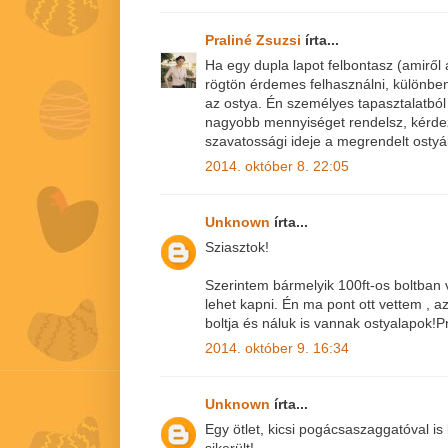
Praliné Zsuzsi
írta...
Ha egy dupla lapot felbontasz (amiről a
rögtön érdemes felhasználni, különben
az ostya. Én személyes tapasztalatból
nagyobb mennyiséget rendelsz, kérde
szavatossági ideje a megrendelt osty
2014. október 8. 22:05
Unknown
írta...
Sziasztok!
Szerintem bármelyik 100ft-os boltba
lehet kapni. Én ma pont ott vettem , a
boltja és náluk is vannak ostyalapok!
2014. október 9. 16:34
Unknown
írta...
Egy ötlet, kicsi pogácsaszaggatóval 
sikerült!