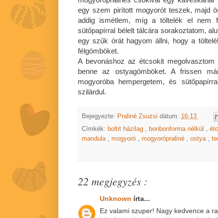
egy szem pirított mogyorót teszek, majd 
addig ismétlem, míg a töltelék el nem f
sütőpapírral bélelt tálcára sorakoztatom, al
egy szűk órát hagyom állni, hogy a töltelé
félgömböket.
A bevonáshoz az étcsokit megolvasztom
benne az ostyagömböket. A frissen márt
mogyoróba hempergetem, és sütőpapírr
szilárdul.
Bejegyezte:
Praliné Zsuzsi
dátum:
16:13
Címkék:
boltit házilag
,
bonbonforma nélkül
,
ét
mandula
,
mogyoró
,
mogyorópraliné
,
ostya
,
t
22 megjegyzés :
Unknown
írta...
Ez valami szuper! Nagy kedvence a ra