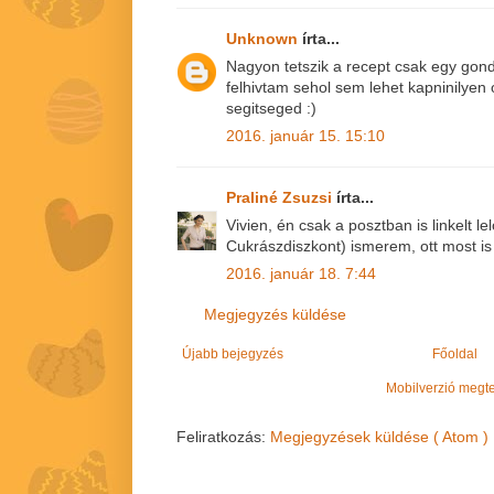
Unknown
írta...
Nagyon tetszik a recept csak egy gon
felhivtam sehol sem lehet kapninilye
segitseged :)
2016. január 15. 15:10
Praliné Zsuzsi
írta...
Vivien, én csak a posztban is linkelt le
Cukrászdiszkont) ismerem, ott most is
2016. január 18. 7:44
Megjegyzés küldése
Újabb bejegyzés
Főoldal
Mobilverzió megt
Feliratkozás:
Megjegyzések küldése ( Atom )