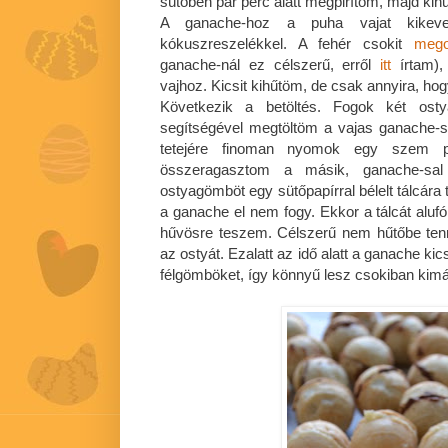
sütőben pár perc alatt megpirítom, majd kih
A ganache-hoz a puha vajat kikev
kókuszreszelékkel. A fehér csokit
mego
ganache-nál ez célszerű, erről
itt
írtam),
vajhoz. Kicsit kihűtöm, de csak annyira, hog
Következik a betöltés. Fogok két osty
segítségével megtöltöm a vajas ganache-s
tetejére finoman nyomok egy szem pir
összeragasztom a másik, ganache-sal t
ostyagömböt egy sütőpapírral bélelt tálcára
a ganache el nem fogy. Ekkor a tálcát alufó
hűvösre teszem. Célszerű nem hűtőbe tenni
az ostyát. Ezalatt az idő alatt a ganache kic
félgömböket, így könnyű lesz csokiban kimá