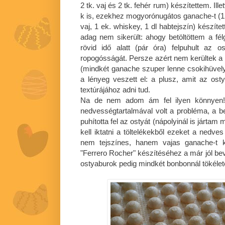
2 tk. vaj és 2 tk. fehér rum) készítettem. Il
k is, ezekhez mogyorónugátos ganache-t (120
vaj, 1 ek. whiskey, 1 dl habtejszín) készít
adag nem sikerült: ahogy betöltöttem a f
rövid idő alatt (pár óra) felpuhult az o
ropogósságát. Persze azért nem kerültek a
(mindkét ganache szuper lenne csokihüvely
a lényeg veszett el: a plusz, amit az o
textúrájához adni tud.
Na de nem adom ám fel ilyen könnyen! 
nedvességtartalmával volt a probléma, a ben
puhította fel az ostyát (nápolyinál is jártam
kell iktatni a töltelékekből ezeket a nedve
nem tejszínes, hanem vajas ganache-t k
"Ferrero Rocher" készítéséhez a már jól be
ostyaburok pedig mindkét bonbonnál tökéle