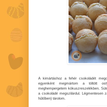
A kimártáshoz a fehér csokoládét meg
egyenként megmártom a töltött ost
meghempergetem kókuszreszelékben. Sütőpa
a csokoládé megszilárdul. Légmentesen 
hűtőben) tárolom.