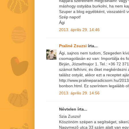
napjára szeretném megcsinálni! Vagy 
máshogy ostyába burkolni, ha nem kap
Szuper a blog egyébként, visszatérő 
Szép napot!
Ági
2013. április 29. 14:46
Praliné Zsuzsi
írta...
Ági, sajnos nem tudom, Szegeden kívül
csomagolásán ez van: Importálja és f
Birján, Józsefmajor 1. Tel.: +36 72 37
számot felhívni, és őket megkérdezni a
találsz ostyát, akkor ezt a receptet aj
http://www.pralineparadicsom.hu/201
bonbon.html. Ez szerintem legalább ol
2013. április 29. 14:56
Névtelen írta...
Szia Zuszsi!
Köszönöm szépen a segítséget, sikerül
Nagymező utca 33 szám alatt van egy bo