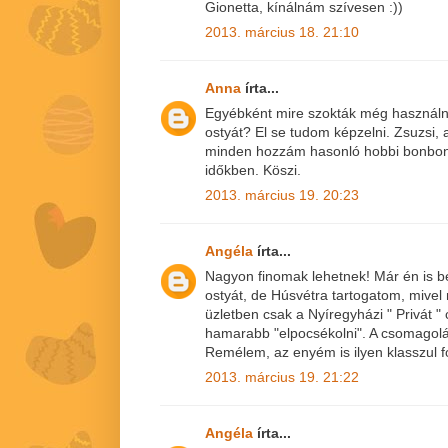
Gionetta, kínálnám szívesen :))
2013. március 18. 21:10
Anna
írta...
Egyébként mire szokták még használni
ostyát? El se tudom képzelni. Zsuzsi,
minden hozzám hasonló hobbi bonbon
időkben. Köszi.
2013. március 19. 20:23
Angéla
írta...
Nagyon finomak lehetnek! Már én is b
ostyát, de Húsvétra tartogatom, mive
üzletben csak a Nyíregyházi " Privát
hamarabb "elpocsékolni". A csomagolá
Remélem, az enyém is ilyen klasszul fo
2013. március 19. 21:22
Angéla
írta...