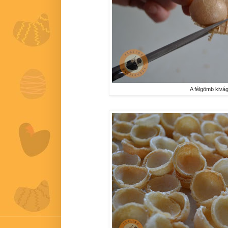
A félgömb kivá