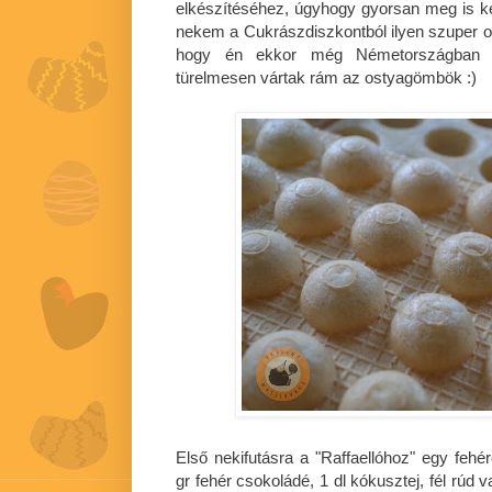
elkészítéséhez, úgyhogy gyorsan meg is 
nekem a Cukrászdiszkontból ilyen szuper 
hogy én ekkor még Németországban v
türelmesen vártak rám az ostyagömbök :)
Első nekifutásra a "Raffaellóhoz" egy fehé
gr fehér csokoládé, 1 dl kókusztej, fél rúd 