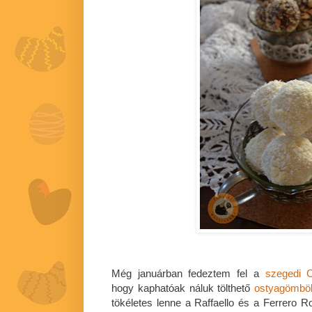
Még januárban fedeztem fel a
szegedi C
hogy kaphatóak náluk tölthető
ostyagömbö
tökéletes lenne a Raffaello és a Ferrero R