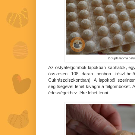
2 dupla lapnyi os
Az ostyafélgömbök lapokban kaphatók, egy
összesen 108 darab bonbon készíthe
Cukrászdiszkontban). A lapokból szerint
segítségével lehet kivágni a félgömböket. 
édességekhez félre lehet tenni.