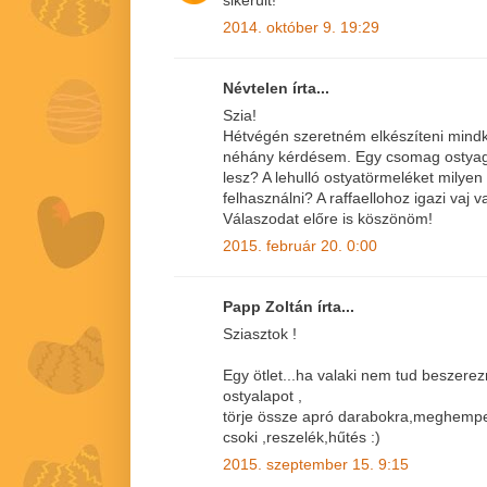
2014. október 9. 19:29
Névtelen írta...
Szia!
Hétvégén szeretném elkészíteni mindké
néhány kérdésem. Egy csomag ostya
lesz? A lehulló ostyatörmeléket milye
felhasználni? A raffaellohoz igazi vaj
Válaszodat előre is köszönöm!
2015. február 20. 0:00
Papp Zoltán írta...
Sziasztok !
Egy ötlet...ha valaki nem tud beszer
ostyalapot ,
törje össze apró darabokra,meghemper
csoki ,reszelék,hűtés :)
2015. szeptember 15. 9:15