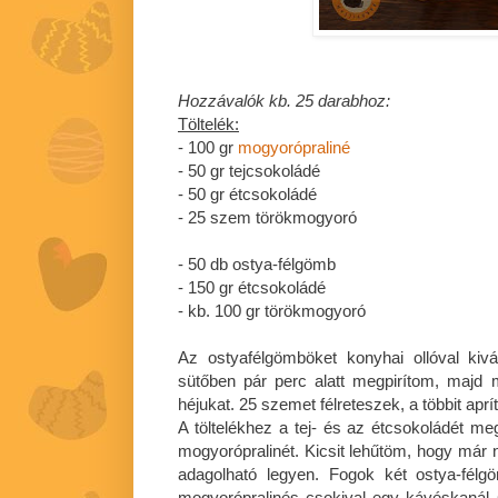
Hozzávalók kb. 25 darabhoz:
Töltelék:
- 100 gr
mogyorópraliné
- 50 gr tejcsokoládé
- 50 gr étcsokoládé
- 25 szem törökmogyoró
- 50 db ostya-félgömb
- 150 gr étcsokoládé
- kb. 100 gr törökmogyoró
Az ostyafélgömböket konyhai ollóval ki
sütőben pár perc alatt megpirítom, majd
héjukat. 25 szemet félreteszek, a többit apr
A töltelékhez a tej- és az étcsokoládét 
mogyorópralinét. Kicsit lehűtöm, hogy már 
adagolható legyen. Fogok két ostya-félg
mogyorópralinés csokival egy kávéskanál 