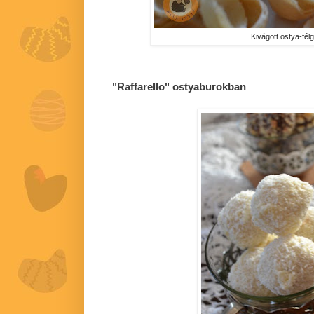
Kivágott ostya-fé
"Raffarello" ostyaburokban