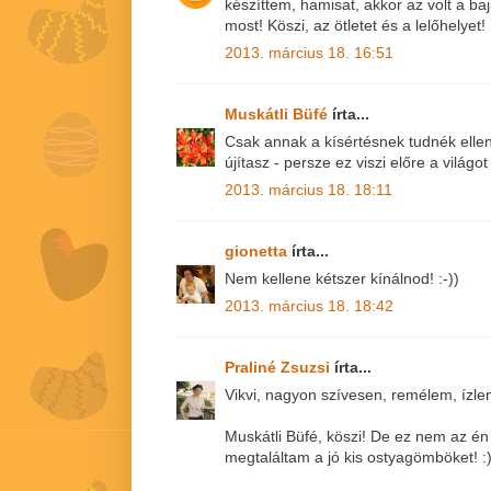
készíttem, hamisat, akkor az volt a b
most! Köszi, az ötletet és a lelőhelyet!
2013. március 18. 16:51
Muskátli Büfé
írta...
Csak annak a kísértésnek tudnék ellen
újítasz - persze ez viszi előre a világo
2013. március 18. 18:11
gionetta
írta...
Nem kellene kétszer kínálnod! :-))
2013. március 18. 18:42
Praliné Zsuzsi
írta...
Vikvi, nagyon szívesen, remélem, ízle
Muskátli Büfé, köszi! De ez nem az é
megtaláltam a jó kis ostyagömböket! :