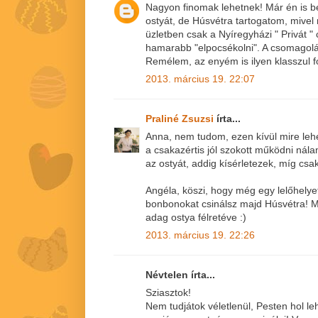
Nagyon finomak lehetnek! Már én is b
ostyát, de Húsvétra tartogatom, mive
üzletben csak a Nyíregyházi " Privát
hamarabb "elpocsékolni". A csomagolá
Remélem, az enyém is ilyen klasszul fo
2013. március 19. 22:07
Praliné Zsuzsi
írta...
Anna, nem tudom, ezen kívül mire leh
a csakazértis jól szokott működni ná
az ostyát, addig kísérletezek, míg csak 
Angéla, köszi, hogy még egy lelőhelyet
bonbonokat csinálsz majd Húsvétra! M
adag ostya félretéve :)
2013. március 19. 22:26
Névtelen írta...
Sziasztok!
Nem tudjátok véletlenül, Pesten hol le