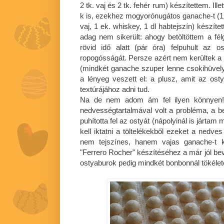
2 tk. vaj és 2 tk. fehér rum) készítettem. Il
k is, ezekhez mogyorónugátos ganache-t (120
vaj, 1 ek. whiskey, 1 dl habtejszín) készít
adag nem sikerült: ahogy betöltöttem a f
rövid idő alatt (pár óra) felpuhult az o
ropogósságát. Persze azért nem kerültek a
(mindkét ganache szuper lenne csokihüvely
a lényeg veszett el: a plusz, amit az o
textúrájához adni tud.
Na de nem adom ám fel ilyen könnyen! 
nedvességtartalmával volt a probléma, a ben
puhította fel az ostyát (nápolyinál is jártam
kell iktatni a töltelékekből ezeket a nedve
nem tejszínes, hanem vajas ganache-t k
"Ferrero Rocher" készítéséhez a már jól be
ostyaburok pedig mindkét bonbonnál tökéle