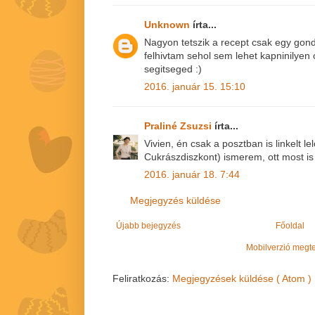
Unknown
írta...
Nagyon tetszik a recept csak egy gon
felhivtam sehol sem lehet kapninilye
segitseged :)
2016. január 15. 15:10
Praliné Zsuzsi
írta...
Vivien, én csak a posztban is linkelt le
Cukrászdiszkont) ismerem, ott most is
2016. január 18. 7:44
Megjegyzés küldése
Újabb bejegyzés
Főoldal
Mobilverzió megt
Feliratkozás:
Megjegyzések küldése ( Atom )