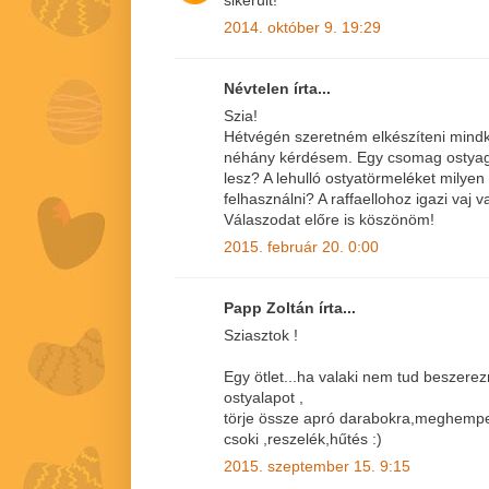
2014. október 9. 19:29
Névtelen írta...
Szia!
Hétvégén szeretném elkészíteni mindké
néhány kérdésem. Egy csomag ostya
lesz? A lehulló ostyatörmeléket milye
felhasználni? A raffaellohoz igazi vaj
Válaszodat előre is köszönöm!
2015. február 20. 0:00
Papp Zoltán írta...
Sziasztok !
Egy ötlet...ha valaki nem tud beszer
ostyalapot ,
törje össze apró darabokra,meghemper
csoki ,reszelék,hűtés :)
2015. szeptember 15. 9:15