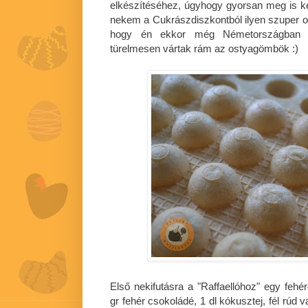
elkészítéséhez, úgyhogy gyorsan meg is 
nekem a Cukrászdiszkontból ilyen szuper 
hogy én ekkor még Németországban v
türelmesen vártak rám az ostyagömbök :)
Első nekifutásra a "Raffaellóhoz" egy fehé
gr fehér csokoládé, 1 dl kókusztej, fél rúd 