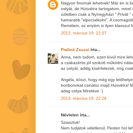
Nagyon finomak lehetnek! Már én is b
ostyát, de Húsvétra tartogatom, mive
üzletben csak a Nyíregyházi " Privát
hamarabb "elpocsékolni". A csomagolá
Remélem, az enyém is ilyen klasszul fo
2013. március 19. 22:07
Praliné Zsuzsi
írta...
Anna, nem tudom, ezen kívül mire leh
a csakazértis jól szokott működni ná
az ostyát, addig kísérletezek, míg csak 
Angéla, köszi, hogy még egy lelőhelyet
bonbonokat csinálsz majd Húsvétra! M
adag ostya félretéve :)
2013. március 19. 22:26
Névtelen írta...
Sziasztok!
Nem tudjátok véletlenül, Pesten hol le