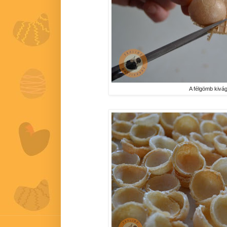
A félgömb kivá