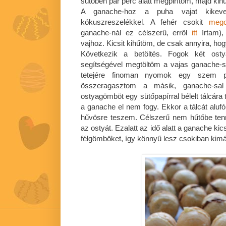
sütőben pár perc alatt megpirítom, majd kih
A ganache-hoz a puha vajat kikev
kókuszreszelékkel. A fehér csokit
mego
ganache-nál ez célszerű, erről
itt
írtam),
vajhoz. Kicsit kihűtöm, de csak annyira, hog
Következik a betöltés. Fogok két osty
segítségével megtöltöm a vajas ganache-s
tetejére finoman nyomok egy szem pir
összeragasztom a másik, ganache-sal t
ostyagömböt egy sütőpapírral bélelt tálcára
a ganache el nem fogy. Ekkor a tálcát alufó
hűvösre teszem. Célszerű nem hűtőbe tenni
az ostyát. Ezalatt az idő alatt a ganache kic
félgömböket, így könnyű lesz csokiban kimá