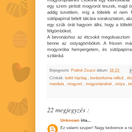
egy szem pirított mogyorót teszek, majd 
addig ismétlem, míg a töltelék el nem f
sütőpapírral bélelt tálcára sorakoztatom, al
egy szűk órát hagyom állni, hogy a töltelé
félgömböket.
A bevonáshoz az étcsokit megolvasztom
benne az ostyagömböket. A frissen márt
mogyoróba hempergetem, és sütőpapírr
szilárdul.
Bejegyezte:
Praliné Zsuzsi
dátum:
16:13
Címkék:
boltit házilag
,
bonbonforma nélkül
,
ét
mandula
,
mogyoró
,
mogyorópraliné
,
ostya
,
t
22 megjegyzés :
Unknown
írta...
Ez valami szuper! Nagy kedvence a ra