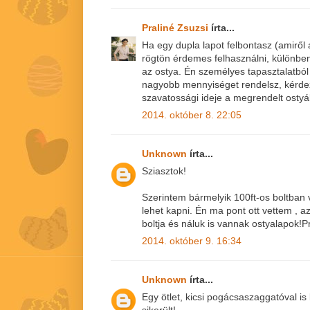
Praliné Zsuzsi
írta...
Ha egy dupla lapot felbontasz (amiről a
rögtön érdemes felhasználni, különben
az ostya. Én személyes tapasztalatból
nagyobb mennyiséget rendelsz, kérde
szavatossági ideje a megrendelt osty
2014. október 8. 22:05
Unknown
írta...
Sziasztok!
Szerintem bármelyik 100ft-os boltba
lehet kapni. Én ma pont ott vettem , a
boltja és náluk is vannak ostyalapok!
2014. október 9. 16:34
Unknown
írta...
Egy ötlet, kicsi pogácsaszaggatóval 
sikerült!