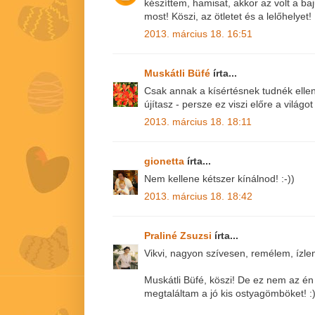
készíttem, hamisat, akkor az volt a b
most! Köszi, az ötletet és a lelőhelyet!
2013. március 18. 16:51
Muskátli Büfé
írta...
Csak annak a kísértésnek tudnék ellen
újítasz - persze ez viszi előre a világo
2013. március 18. 18:11
gionetta
írta...
Nem kellene kétszer kínálnod! :-))
2013. március 18. 18:42
Praliné Zsuzsi
írta...
Vikvi, nagyon szívesen, remélem, ízle
Muskátli Büfé, köszi! De ez nem az é
megtaláltam a jó kis ostyagömböket! :