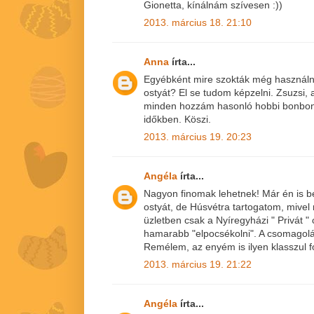
Gionetta, kínálnám szívesen :))
2013. március 18. 21:10
Anna
írta...
Egyébként mire szokták még használni
ostyát? El se tudom képzelni. Zsuzsi,
minden hozzám hasonló hobbi bonbon
időkben. Köszi.
2013. március 19. 20:23
Angéla
írta...
Nagyon finomak lehetnek! Már én is b
ostyát, de Húsvétra tartogatom, mive
üzletben csak a Nyíregyházi " Privát
hamarabb "elpocsékolni". A csomagolá
Remélem, az enyém is ilyen klasszul fo
2013. március 19. 21:22
Angéla
írta...