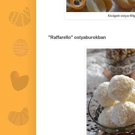
Kivágott ostya-fé
"Raffarello" ostyaburokban