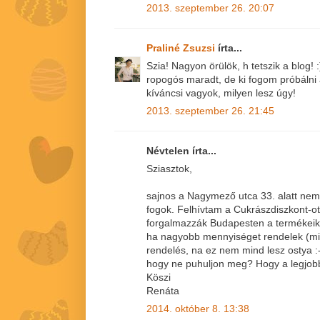
2013. szeptember 26. 20:07
Praliné Zsuzsi
írta...
Szia! Nagyon örülök, h tetszik a blog!
ropogós maradt, de ki fogom próbálni az
kíváncsi vagyok, milyen lesz úgy!
2013. szeptember 26. 21:45
Névtelen írta...
Sziasztok,
sajnos a Nagymező utca 33. alatt nem v
fogok. Felhívtam a Cukrászdiszkont-ot
forgalmazzák Budapesten a termékeike
ha nagyobb mennyiséget rendelek (mi
rendelés, na ez nem mind lesz ostya :-)
hogy ne puhuljon meg? Hogy a legjobb
Köszi
Renáta
2014. október 8. 13:38