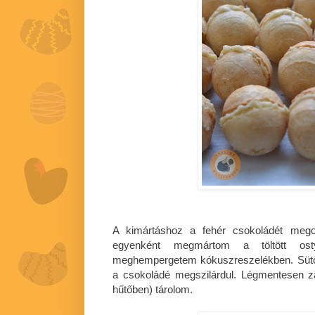
A kimártáshoz a fehér csokoládét meg
egyenként megmártom a töltött ost
meghempergetem kókuszreszelékben. Sütőpa
a csokoládé megszilárdul. Légmentesen 
hűtőben) tárolom.