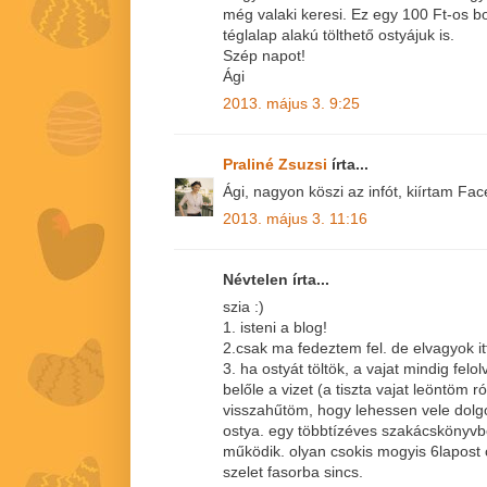
még valaki keresi. Ez egy 100 Ft-os b
téglalap alakú tölthető ostyájuk is.
Szép napot!
Ági
2013. május 3. 9:25
Praliné Zsuzsi
írta...
Ági, nagyon köszi az infót, kiírtam Fac
2013. május 3. 11:16
Névtelen írta...
szia :)
1. isteni a blog!
2.csak ma fedeztem fel. de elvagyok it
3. ha ostyát töltök, a vajat mindig fel
belőle a vizet (a tiszta vajat leöntöm r
visszahűtöm, hogy lehessen vele dolgo
ostya. egy többtízéves szakácskönyvb
működik. olyan csokis mogyis 6lapost 
szelet fasorba sincs.