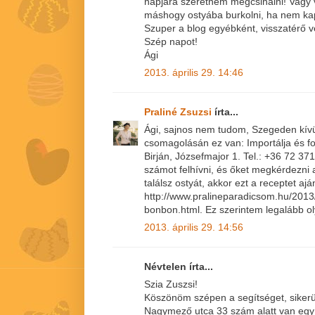
napjára szeretném megcsinálni! Vagy 
máshogy ostyába burkolni, ha nem kap
Szuper a blog egyébként, visszatérő 
Szép napot!
Ági
2013. április 29. 14:46
Praliné Zsuzsi
írta...
Ági, sajnos nem tudom, Szegeden kívül
csomagolásán ez van: Importálja és f
Birján, Józsefmajor 1. Tel.: +36 72 37
számot felhívni, és őket megkérdezni a
találsz ostyát, akkor ezt a receptet aj
http://www.pralineparadicsom.hu/201
bonbon.html. Ez szerintem legalább ol
2013. április 29. 14:56
Névtelen írta...
Szia Zuszsi!
Köszönöm szépen a segítséget, sikerül
Nagymező utca 33 szám alatt van egy bo