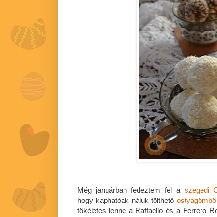
Még januárban fedeztem fel a
szegedi C
hogy kaphatóak náluk tölthető
ostyagömbö
tökéletes lenne a Raffaello és a Ferrero R