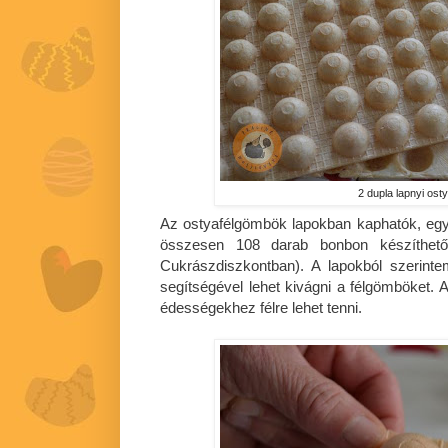
2 dupla lapnyi os
Az ostyafélgömbök lapokban kaphatók, egy
összesen 108 darab bonbon készíthe
Cukrászdiszkontban). A lapokból szerint
segítségével lehet kivágni a félgömböket. 
édességekhez félre lehet tenni.