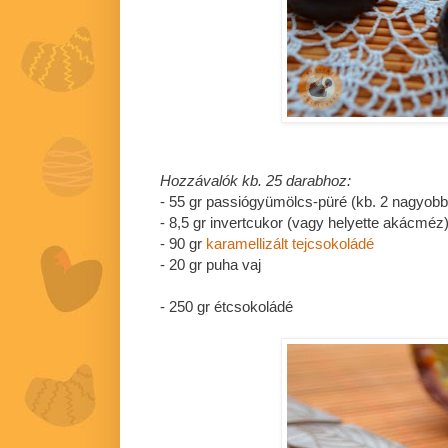
Hozzávalók kb. 25 darabhoz:
- 55 gr passiógyümölcs-püré (kb. 2 nagyob
- 8,5 gr invertcukor (vagy helyette akácméz
- 90 gr
karamellizált tejcsokoládé
- 20 gr puha vaj
- 250 gr étcsokoládé