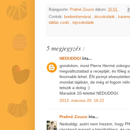
Bejegyezte:
Praliné Zsuzsi
dátum:
15:51
Címkék:
bonbonformával
,
étcsokoládé
,
karame
táblás csoki
,
tejcsokoládé
5 megjegyzés :
NEDUDDGI
írta...
gondolom, most Pierre Hermé zokogva v
megváltoztattad a receptjét, és főleg 
finomabb lehet. ÉN picinyt elvesztette
mondat tájékán, de még el fogom néh
tetszik a dolog :)
Maradok 10-telettel NEDUDDGI
2013. március 20. 16:22
Praliné Zsuzsi
írta...
Neduddgi, azért nem hiszem, hogy PH 
rászánod magad a kipróbálásra, és va