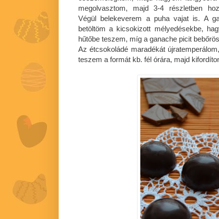
megolvasztom, majd 3-4 részletben hoz
Végül belekeverem a puha vajat is. A g
betöltöm a kicsokizott mélyedésekbe, hag
hűtőbe teszem, míg a ganache picit bebőrös
Az étcsokoládé maradékát újratemperálom
teszem a formát kb. fél órára, majd kifordít