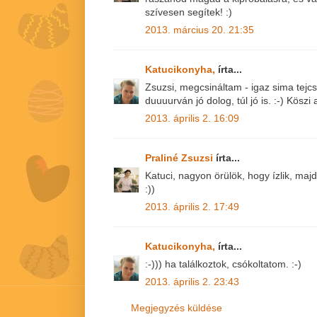
szívesen segítek! :)
2013. március 20. 21:35
Katucikonyha,
írta...
Zsuzsi, megcsináltam - igaz sima tejc
duuuurván jó dolog, túl jó is. :-) Köszi 
2013. április 2. 16:09
Praliné Zsuzsi
írta...
Katuci, nagyon örülök, hogy ízlik, ma
:))
2013. április 2. 17:49
Katucikonyha,
írta...
:-))) ha találkoztok, csókoltatom. :-)
2013. április 2. 23:43
Megjegyzés küldése