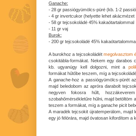
Ganache:
- 28 gr passiógyümölcs-püré (kb. 1-2 passi
- 4 gr invertcukor (helyette lehet akácmézet 
- 58 gr tejcsokoládé 45% kakaótartalommal
- 11 gr vaj
Burok:
- 200 gr tejcsokoládé 45% kakaótartalomma
A burokhoz a tejcsokoládét
megolvasztom 
csokitábla-formákat. Nekem egy darabos c
kb. ugyanúgy kell dolgozni, mint a
pol
formákat hűtőbe teszem, míg a tejcsokoládé
A ganache-hoz a passiógyümölcs-pürét az 
majd beledobom az apróra darabolt tejcs
negyven fokosra hűlt, hozzákever
szobahőmérsékletűre hűlni, majd betöltöm 
teszem a formákat, míg a ganache picit be
A maradék tejcsokit újratemperálom, majd l
egy jó félórára, majd óvatosan kifordítom a 