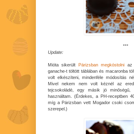
***
Update:
Mióta sikerült
Párizsban megkóstolni
az i
ganache-t töltött táblában és macaronba tölt
volt elkészíteni, mindenféle módosítás nél
Mivel nekem nem volt kéznél az erede
tejcsokoládé, egy másik jó minőségű, 
használtam. (Érdekes, a PH-receptben 4
míg a Párizsban vett Mogador csoki cso
szerepel.)