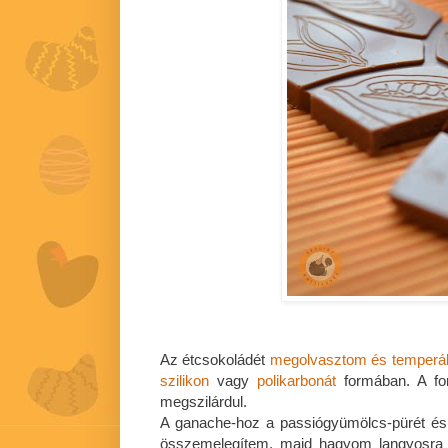
Az étcsokoládét
megolvasztom és temperá
szilikon
vagy
polikarbonát
formában. A fo
megszilárdul.
A ganache-hoz a passiógyümölcs-pürét és
összemelegítem, majd hagyom langyosra hű