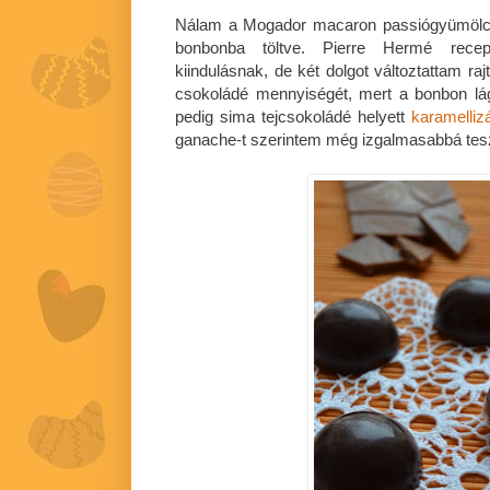
Nálam a Mogador macaron passiógyümölcsö
bonbonba töltve. Pierre Hermé recep
kiindulásnak, de két dolgot változtattam ra
csokoládé mennyiségét, mert a bonbon lág
pedig sima tejcsokoládé helyett
karamellizá
ganache-t szerintem még izgalmasabbá tesz