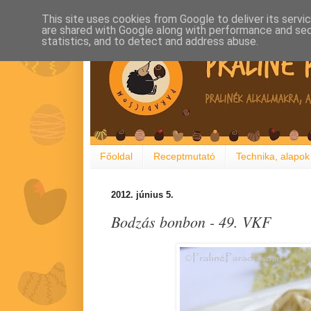
This site uses cookies from Google to deliver its servi
are shared with Google along with performance and secu
statistics, and to detect and address abuse.
Főoldal
Receptmutató
Technika, alapok
2012. június 5.
Bodzás bonbon - 49. VKF