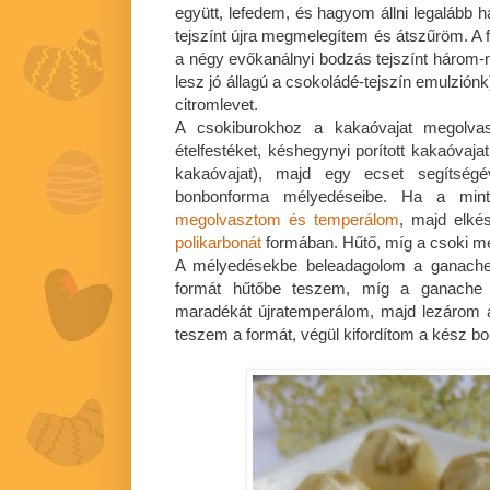
együtt, lefedem, és hagyom állni legalább h
tejszínt újra megmelegítem és átszűröm. A 
a négy evőkanálnyi bodzás tejszínt három
lesz jó állagú a csokoládé-tejszín emulzión
citromlevet.
A csokiburokhoz a kakaóvajat megolva
ételfestéket, késhegynyi porított kakaóvaj
kakaóvajat), majd egy ecset segítségé
bonbonforma mélyedéseibe. Ha a minta
megolvasztom és temperálom
, majd elké
polikarbonát
formában. Hűtő, míg a csoki 
A mélyedésekbe beleadagolom a ganache-
formát hűtőbe teszem, míg a ganache p
maradékát újratemperálom, majd lezárom 
teszem a formát, végül kifordítom a kész b