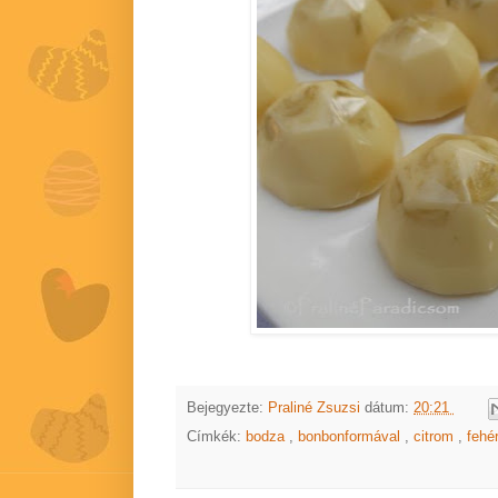
Bejegyezte:
Praliné Zsuzsi
dátum:
20:21
Címkék:
bodza
,
bonbonformával
,
citrom
,
fehé