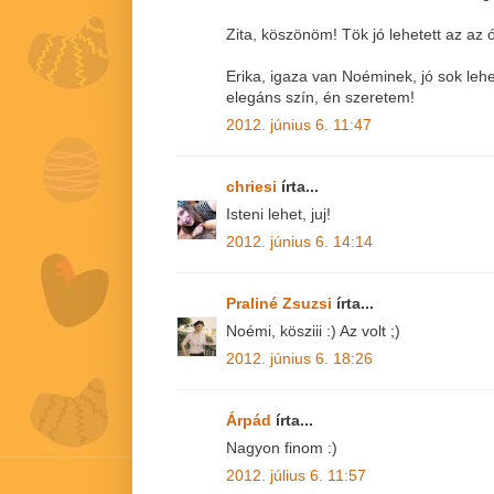
Zita, köszönöm! Tök jó lehetett az az 
Erika, igaza van Noéminek, jó sok leh
elegáns szín, én szeretem!
2012. június 6. 11:47
chriesi
írta...
Isteni lehet, juj!
2012. június 6. 14:14
Praliné Zsuzsi
írta...
Noémi, kösziii :) Az volt ;)
2012. június 6. 18:26
Árpád
írta...
Nagyon finom :)
2012. július 6. 11:57