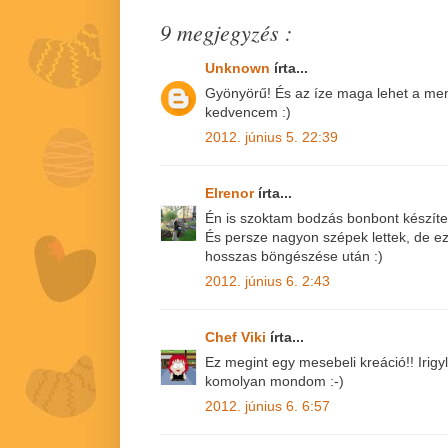
9 megjegyzés :
Unknown
írta...
Gyönyörű! És az íze maga lehet a me
kedvencem :)
2012. június 5. 22:39
Elrenor
írta...
Én is szoktam bodzás bonbont készíteni
És persze nagyon szépek lettek, de 
hosszas böngészése után :)
2012. június 6. 2:43
Chef Viki
írta...
Ez megint egy mesebeli kreáció!! Irig
komolyan mondom :-)
2012. június 6. 6:57