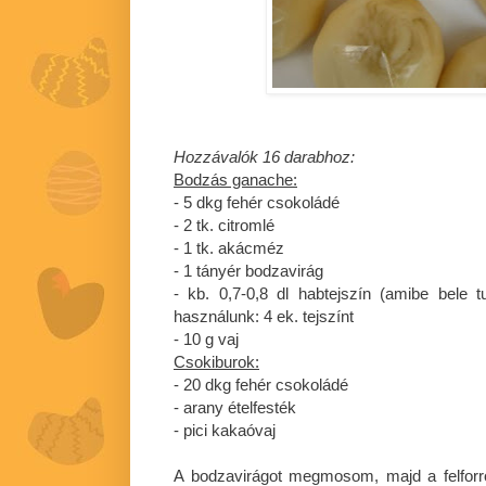
Hozzávalók 16 darabhoz:
Bodzás ganache:
- 5 dkg fehér csokoládé
- 2 tk. citromlé
- 1 tk. akácméz
- 1 tányér bodzavirág
- kb. 0,7-0,8 dl habtejszín (amibe bele 
használunk: 4 ek. tejszínt
- 10 g vaj
Csokiburok:
- 20 dkg fehér csokoládé
- arany ételfesték
- pici kakaóvaj
A bodzavirágot megmosom, majd a felforró