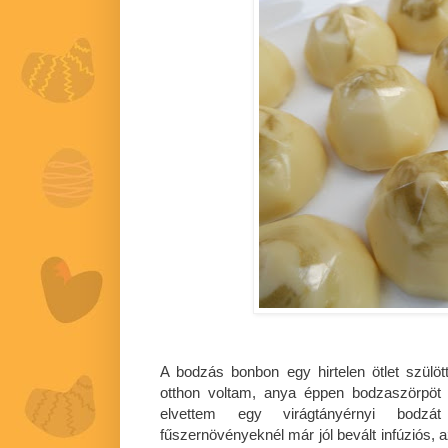
A bodzás bonbon egy hirtelen ötlet szülö
otthon voltam, anya éppen bodzaszörpöt 
elvettem egy virágtányérnyi bodz
fűszernövényeknél már jól bevált infúziós, 