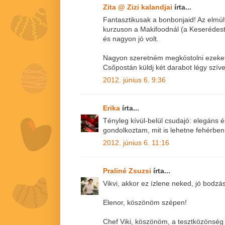
Zita @ Zizi kalandjai
írta...
Fantasztikusak a bonbonjaid! Az elmú
kurzuson a Makifoodnál (a Keserédestő
és nagyon jó volt.
Nagyon szeretném megkóstolni ezeke
Csőpostán küldj két darabot légy szíve
2012. június 6. 9:36
Erika
írta...
Tényleg kívül-belül csudajó: elegáns é
gondolkoztam, mit is lehetne fehérben ú
2012. június 6. 11:16
Praliné Zsuzsi
írta...
Vikvi, akkor ez ízlene neked, jó bodzás
Elenor, köszönöm szépen!
Chef Viki, köszönöm, a tesztközönség jó