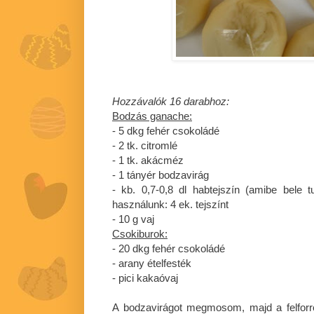
Hozzávalók 16 darabhoz:
Bodzás ganache:
- 5 dkg fehér csokoládé
- 2 tk. citromlé
- 1 tk. akácméz
- 1 tányér bodzavirág
- kb. 0,7-0,8 dl habtejszín (amibe bele 
használunk: 4 ek. tejszínt
- 10 g vaj
Csokiburok:
- 20 dkg fehér csokoládé
- arany ételfesték
- pici kakaóvaj
A bodzavirágot megmosom, majd a felforró