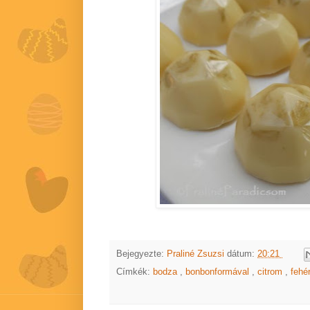
Bejegyezte:
Praliné Zsuzsi
dátum:
20:21
Címkék:
bodza
,
bonbonformával
,
citrom
,
fehé