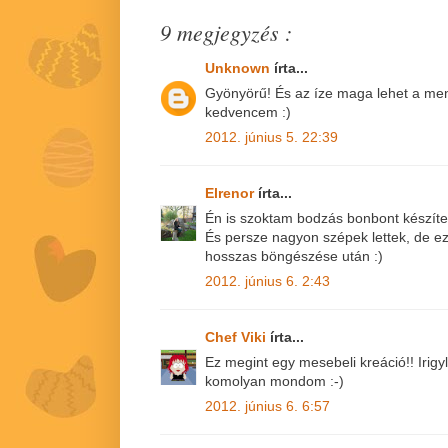
9 megjegyzés :
Unknown
írta...
Gyönyörű! És az íze maga lehet a me
kedvencem :)
2012. június 5. 22:39
Elrenor
írta...
Én is szoktam bodzás bonbont készíteni
És persze nagyon szépek lettek, de 
hosszas böngészése után :)
2012. június 6. 2:43
Chef Viki
írta...
Ez megint egy mesebeli kreáció!! Irig
komolyan mondom :-)
2012. június 6. 6:57