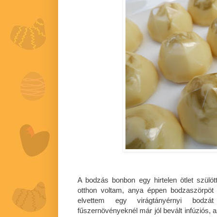
A bodzás bonbon egy hirtelen ötlet szülö
otthon voltam, anya éppen bodzaszörpöt 
elvettem egy virágtányérnyi bodz
fűszernövényeknél már jól bevált infúziós, 