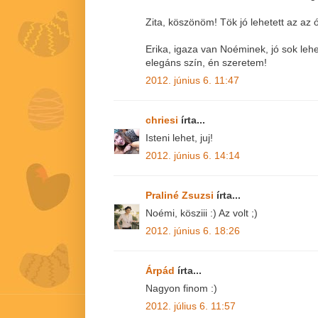
Zita, köszönöm! Tök jó lehetett az az 
Erika, igaza van Noéminek, jó sok leh
elegáns szín, én szeretem!
2012. június 6. 11:47
chriesi
írta...
Isteni lehet, juj!
2012. június 6. 14:14
Praliné Zsuzsi
írta...
Noémi, kösziii :) Az volt ;)
2012. június 6. 18:26
Árpád
írta...
Nagyon finom :)
2012. július 6. 11:57