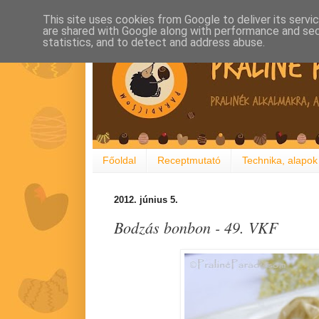
This site uses cookies from Google to deliver its servi
are shared with Google along with performance and secu
statistics, and to detect and address abuse.
Főoldal
Receptmutató
Technika, alapok
2012. június 5.
Bodzás bonbon - 49. VKF