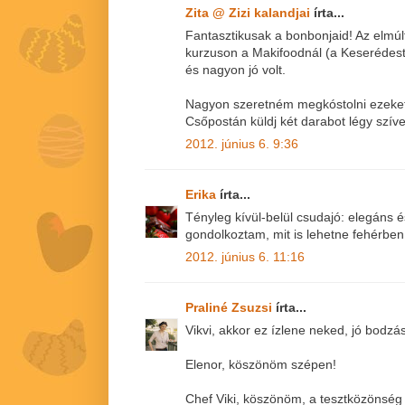
Zita @ Zizi kalandjai
írta...
Fantasztikusak a bonbonjaid! Az elmú
kurzuson a Makifoodnál (a Keserédestő
és nagyon jó volt.
Nagyon szeretném megkóstolni ezeke
Csőpostán küldj két darabot légy szíve
2012. június 6. 9:36
Erika
írta...
Tényleg kívül-belül csudajó: elegáns é
gondolkoztam, mit is lehetne fehérben ú
2012. június 6. 11:16
Praliné Zsuzsi
írta...
Vikvi, akkor ez ízlene neked, jó bodzás
Elenor, köszönöm szépen!
Chef Viki, köszönöm, a tesztközönség jó