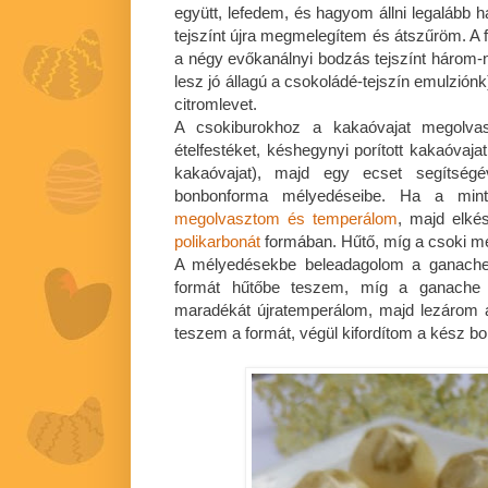
együtt, lefedem, és hagyom állni legalább h
tejszínt újra megmelegítem és átszűröm. A 
a négy evőkanálnyi bodzás tejszínt három
lesz jó állagú a csokoládé-tejszín emulzión
citromlevet.
A csokiburokhoz a kakaóvajat megolva
ételfestéket, késhegynyi porított kakaóvaj
kakaóvajat), majd egy ecset segítségé
bonbonforma mélyedéseibe. Ha a minta
megolvasztom és temperálom
, majd elké
polikarbonát
formában. Hűtő, míg a csoki 
A mélyedésekbe beleadagolom a ganache-
formát hűtőbe teszem, míg a ganache p
maradékát újratemperálom, majd lezárom 
teszem a formát, végül kifordítom a kész b