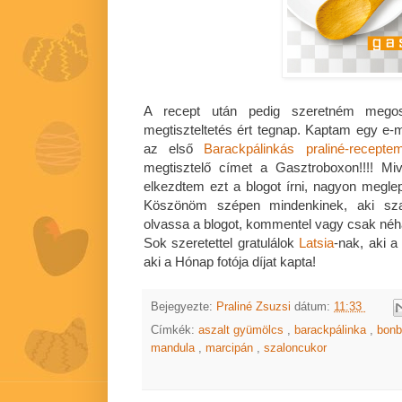
A recept után pedig szeretném megos
megtiszteltetés ért tegnap. Kaptam egy e-m
az első
Barackpálinkás praliné-recepte
megtisztelő címet a Gasztroboxon!!!! M
elkezdtem ezt a blogot írni, nagyon megle
Köszönöm szépen mindenkinek, aki szav
olvassa a blogot, kommentel vagy csak néh
Sok szeretettel gratulálok
Latsia
-nak, aki a
aki a Hónap fotója díjat kapta!
Bejegyezte:
Praliné Zsuzsi
dátum:
11:33
Címkék:
aszalt gyümölcs
,
barackpálinka
,
bonb
mandula
,
marcipán
,
szaloncukor