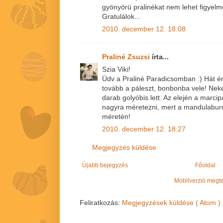
gyönyörü pralinékat nem lehet figyelm
Gratulálok...
2010. december 12. 18:08
Praliné Zsuzsi
írta...
Szia Viki!
Üdv a Praliné Paradicsomban :) Hát 
tovább a páleszt, bonbonba vele! Ne
darab golyóbis lett. Az elején a marc
nagyra méretezni, mert a mandulabur
méretén!
2010. december 12. 18:27
Megjegyzés küldése
Újabb bejegyzés
Főoldal
Mobilverzió megt
Feliratkozás:
Megjegyzések küldése ( Atom )