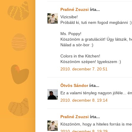
Praliné Zsuzsi
írta...
Vizicsibe!
Próbáld ki, tuti nem fogod megbánni :)
Ms. Poppy!
Köszönöm a gratulációt! Úgy látszik, hód
Nálad a sör-bor :)
Colors in the Kitchen!
Köszönöm szépen! Igyekszem :)
2010. december 7. 20:51
Ötvös Sándor
írta...
Ez a valami tényleg nagyon jóféle... é
2010. december 8. 19:14
Praliné Zsuzsi
írta...
Köszönöm, hogy a hiteles forrás is meg
2010. december 8. 19:29