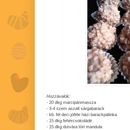
Hozzávalók:
- 20 dkg marcipánmassza
- 3-4 szem aszalt sárgabarack
- kb. fél deci jóféle házi barackpálinka
- 15 dkg fehércsokoládé
- 15 dkg durvára tört mandula