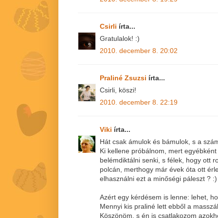
Csirli
írta...
Gratulalok! :)
2010. december 8. 20:02
Praliné Zsuzsi
írta...
Csirli, köszi!
2010. december 8. 22:19
Viki
írta...
Hát csak ámulok és bámulok, s a szám 
Ki kellene próbálnom, mert egyébként 
belémdiktálni senki, s félek, hogy ott
polcán, merthogy már évek óta ott érl
elhasználni ezt a minőségi páleszt ? :)
Azért egy kérdésem is lenne: lehet, h
Mennyi kis praliné lett ebből a masszá
Köszönöm, s én is csatlakozom azokhoz