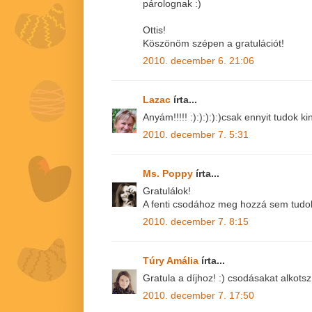
párolognak :)
Ottis!
Köszönöm szépen a gratulációt!
2010. december 6. 21:06
Lazac
írta...
Anyám!!!!! :):):):):)csak ennyit tudok ki
2010. december 7. 5:31
Ms. Poppy
írta...
Gratulálok!
A fenti csodához meg hozzá sem tudok
2010. december 7. 8:15
Túry Amália
írta...
Gratula a díjhoz! :) csodásakat alkotsz
2010. december 7. 17:50