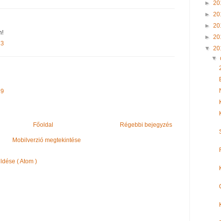
►
20
►
20
►
20
n!
►
20
13
▼
20
▼
39
Főoldal
Régebbi bejegyzés
Mobilverzió megtekintése
dése ( Atom )