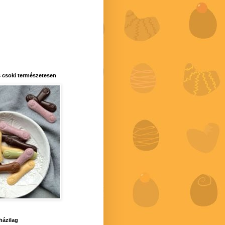
 csoki természetesen
 házilag