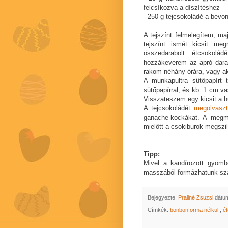
felcsíkozva a díszítéshez
- 250 g tejcsokoládé a bevon
A tejszínt felmelegítem, ma
tejszínt ismét kicsit m
összedarabolt étcsokol
hozzákeverem az apró dara
rakom néhány órára, vagy ak
A munkapultra sütőpapírt t
sütőpapírral, és kb. 1 cm 
Visszateszem egy kicsit a h
A tejcsokoládét
megolvasz
ganache-kockákat. A megmá
mielőtt a csokiburok megszi
Tipp:
Mivel a kandírozott gyömbé
masszából formázhatunk sza
Bejegyezte:
Praliné Zsuzsi
dátu
Címkék:
bonbonforma nélkül
,
é