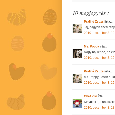
10 megjegyzés :
Praliné Zsuzsi
írta...
Jaj, nagyon fincsi tény
2010. december 3. 12
Ms. Poppy
írta...
Nagy baj lenne, ha e
2010. december 3. 12
Praliné Zsuzsi
írta...
Ms. Poppy, köszi! Küld
2010. december 3. 12
Chef Viki
írta...
Kinyúlok :-) Fantaszti
2010. december 3. 13