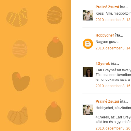
Praliné Zsuzsi
írta...
Köszi, Viki, megboltol
2010. december 3. 13
Hobbychef
írta...
Nagyon guszta
2010. december 3. 14
4Gyerek
írta...
Earl Gray teásat tavaly
Zöld tea nem favorito
lemondok más javára a
2010. december 3. 16
Praliné Zsuzsi
írta...
Hobbychef, köszönöm
4Gyerek, az Earl Grey-
zöld tea és a gyömbér
2010. december 3. 20