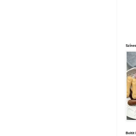
Színes
Boltit