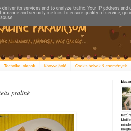
deliver its services and to analyze traffic. Your IP address and
formance and security metrics to ensure quality of service, ge
 abuse.
Technika, alapok
Könyvajánló
Csokis helyek & események
Magam
teás praliné
textúr
Mottóm
minden
megtal