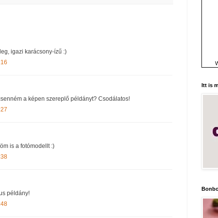
leg, igazi karácsony-ízű :)
:16
W
Itt is
lcsenném a képen szereplő példányt? Csodálatos!
:27
öm is a fotómodellt :)
:38
Bonbo
kus példány!
:48