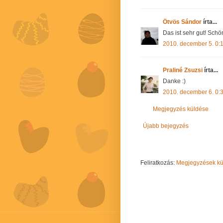
Ötvös Sándor
írta...
Das ist sehr gut! Schö
2010. december 5. 0:
Praliné Zsuzsi
írta...
Danke :)
2010. december 6. 0:
Megjegyzés küldése
Újabb bejegyzés
Feliratkozás:
Megjegyzések kül