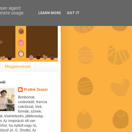
 user-agent
nerate usage
LEARN MORE
GOT IT
Megjelenések
ról
Praliné Zsuzsi
Bonbonok,
csokoládé, francia
cukrászat, ízek,
formák, színek,
ák, kísérletezés, játékosság...
: Az inspiráció ott van
hol, ha nyitott vagy rá,
álod! (A. G. Shotts). Az