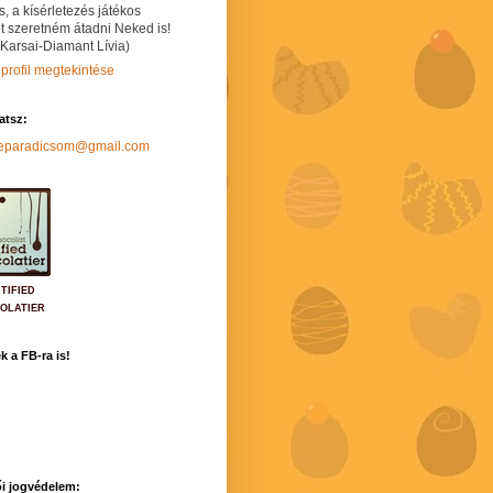
s, a kísérletezés játékos
t szeretném átadni Neked is!
 Karsai-Diamant Lívia)
 profil megtekintése
hatsz:
neparadicsom@gmail.com
TIFIED
OLATIER
k a FB-ra is!
i jogvédelem: