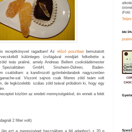
alkotá
örömé
(Fotó:
Teljes
Ide ír
prali
s receptkönyvet ragadtam! Az
előző posztban
bemutatott
cskéből különleges ízvilágával mindjárt felkeltette a
öld teás praliné, amely Andreas Bellem csokoládémester
e Spezialitäten GmbH, Sinsheim-Dühren, Baden-
em csalódtam: a kandírozott gyömbérdarabok nagyszerűen
ganache-sal. Viszont sajnos csak filteres zöld teám volt
CER
CHOC
em, de legközelebb szálas zöld teával próbálom ki, hogy egy
zén.
receptet közlöm az eredeti mennyiségekkel, én ennek a felét
Gyerte
agnál 2 filter volt)
Szerző
r (én ezt a mennyiséget használtam a fél adaghoz) + 20 g