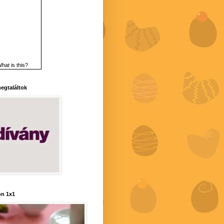
hat is this?
 megtaláltok
n 1x1