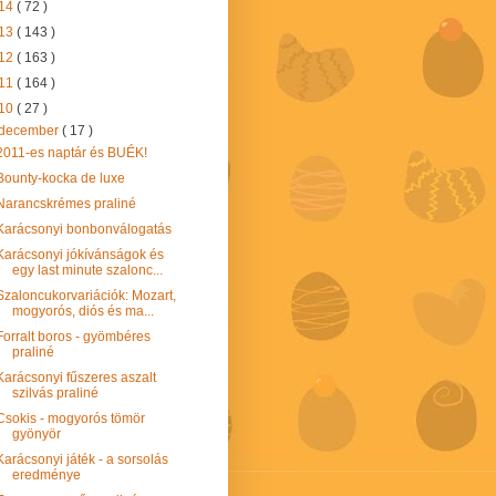
14
( 72 )
13
( 143 )
12
( 163 )
11
( 164 )
10
( 27 )
december
( 17 )
2011-es naptár és BUÉK!
Bounty-kocka de luxe
Narancskrémes praliné
Karácsonyi bonbonválogatás
Karácsonyi jókívánságok és
egy last minute szalonc...
Szaloncukorvariációk: Mozart,
mogyorós, diós és ma...
Forralt boros - gyömbéres
praliné
Karácsonyi fűszeres aszalt
szilvás praliné
Csokis - mogyorós tömör
gyönyör
Karácsonyi játék - a sorsolás
eredménye