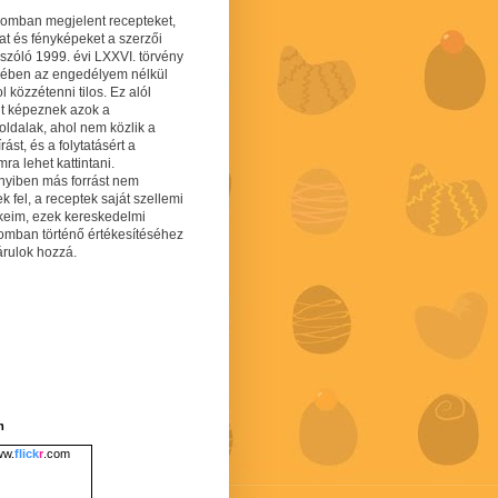
gomban megjelent recepteket,
at és fényképeket a szerzői
 szóló 1999. évi LXXVI. törvény
mében az engedélyem nélkül
 közzétenni tilos. Ez alól
lt képeznek azok a
oldalak, ahol nem közlik a
írást, és a folytatásért a
ra lehet kattintani.
yiben más forrást nem
ek fel, a receptek saját szellemi
keim, ezek kereskedelmi
lomban történő értékesítéséhez
árulok hozzá.
m
w.
flick
r
.com