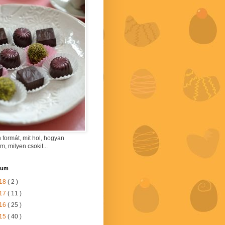
 formát, mit hol, hogyan
am, milyen csokit...
vum
18
( 2 )
17
( 11 )
16
( 25 )
15
( 40 )