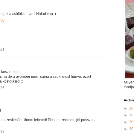
hatjuk a csülökkel, ami Nálad van :)
:50
:21
 készítettem.
m, na de a gyömbér igen. sajna a csoki most hunyó, ezért
 kóstolásról ;)
Milyen
tárolj
:25
Archí
►
20
!
►
20
es ízesítésű is finom lehetett! Ebben szerintem jól passzol a
►
20
.
►
20
:12