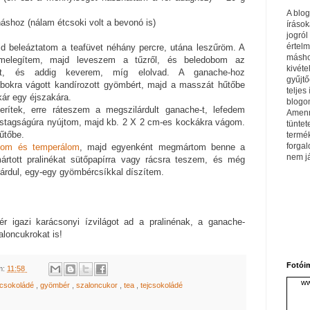
A blo
áshoz (nálam étcsoki volt a bevonó is)
írások
jogról
értel
jd beleáztatom a teafüvet néhány percre, utána leszűröm. A
máshol
egmelegítem, majd leveszem a tűzről, és beledobom az
kivéte
ádét, és addig keverem, míg elolvad. A ganache-hoz
gyűjtő
bokra vágott kandírozott gyömbért, majd a masszát hűtőbe
teljes 
ár egy éjszakára.
blogom
erítek, erre ráteszem a megszilárdult ganache-t, lefedem
Amenn
vastagságúra nyújtom, majd kb. 2 X 2 cm-es kockákra vágom.
tüntet
űtőbe.
termé
forga
tom és temperálom
, majd egyenként megmártom benne a
nem j
rtott pralinékat sütőpapírra vagy rácsra teszem, és még
lárdul, egy-egy gyömbércsíkkal díszítem.
r igazi karácsonyi ízvilágot ad a pralinénak, a ganache-
loncukrokat is!
Fotói
m:
11:58
ww
tcsokoládé
,
gyömbér
,
szaloncukor
,
tea
,
tejcsokoládé