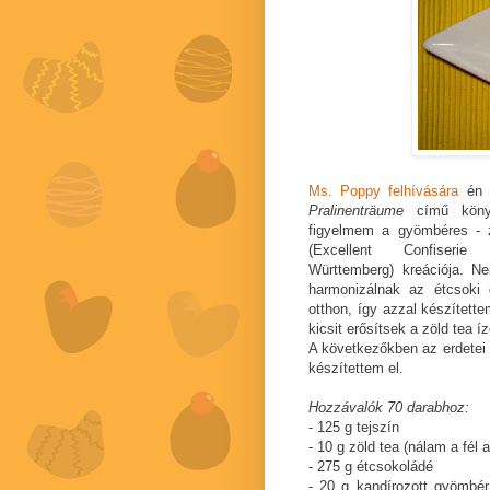
Ms. Poppy felhívására
én i
Pralinenträume
című könyve
figyelmem a gyömbéres - z
(Excellent Confiseri
Württemberg) kreációja. N
harmonizálnak az étcsoki 
otthon, így azzal készített
kicsit erősítsek a zöld tea í
A következőkben az erdetei 
készítettem el.
Hozzávalók 70 darabhoz:
- 125 g tejszín
- 10 g zöld tea (nálam a fél ad
- 275 g étcsokoládé
- 20 g kandírozott gyömbé