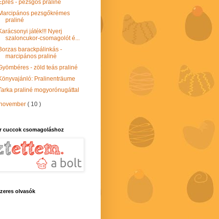
Epres - pezsgős praliné
Marcipános pezsgőkrémes
praliné
Karácsonyi játék!!! Nyerj
szaloncukor-csomagolót é...
Borzas barackpálinkás -
marcipános praliné
Gyömbéres - zöld teás praliné
Könyvajánló: Pralinenträume
Tarka praliné mogyorónugáttal
november
( 10 )
r cuccok csomagoláshoz
zeres olvasók