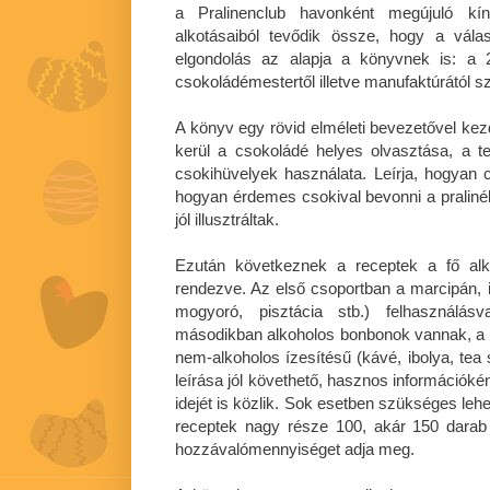
a Pralinenclub havonként megújuló kíná
alkotásaiból tevődik össze, hogy a vál
elgondolás az alapja a könyvnek is: a 
csokoládémestertől illetve manufaktúrától s
A könyv egy rövid elméleti bevezetővel kezdő
kerül a csokoládé helyes olvasztása, a 
csokihüvelyek használata. Leírja, hogyan 
hogyan érdemes csokival bevonni a pralinék
jól illusztráltak.
Ezután következnek a receptek a fő alk
rendezve. Az első csoportban a marcipán, il
mogyoró, pisztácia stb.) felhasználásva
másodikban alkoholos bonbonok vannak, a 
nem-alkoholos ízesítésű (kávé, ibolya, tea 
leírása jól követhető, hasznos információké
idejét is közlik. Sok esetben szükséges leh
receptek nagy része 100, akár 150 darab
hozzávalómennyiséget adja meg.