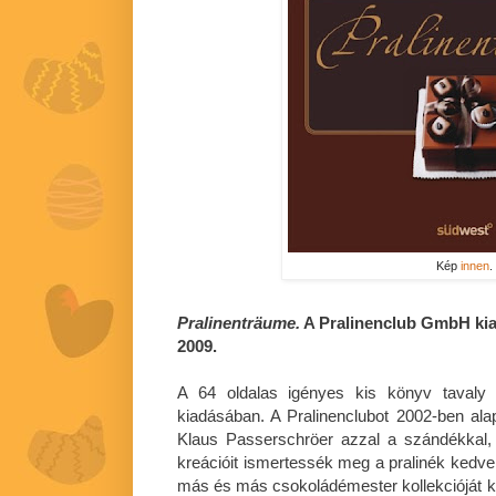
Kép
innen
.
Pralinenträume.
A Pralinenclub GmbH kia
2009.
A 64 oldalas igényes kis könyv taval
kiadásában. A Pralinenclubot 2002-ben al
Klaus Passerschröer azzal a szándékkal,
kreációit ismertessék meg a pralinék kedv
más és más csokoládémester kollekcióját kín