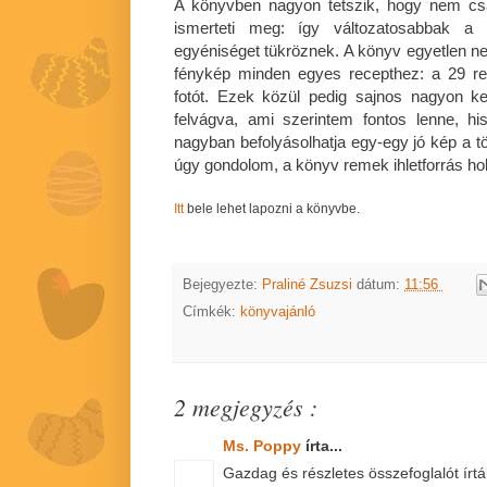
A könyvben nagyon tetszik, hogy nem csa
ismerteti meg: így változatosabbak a r
egyéniséget tükröznek. A könyv egyetlen n
fénykép minden egyes recepthez: a 29 rec
fotót. Ezek közül pedig sajnos nagyon kev
felvágva, ami szerintem fontos lenne, hi
nagyban befolyásolhatja egy-egy jó kép a töl
úgy gondolom, a könyv remek ihletforrás h
Itt
bele lehet lapozni a könyvbe.
Bejegyezte:
Praliné Zsuzsi
dátum:
11:56
Címkék:
könyvajánló
2 megjegyzés :
Ms. Poppy
írta...
Gazdag és részletes összefoglalót írt