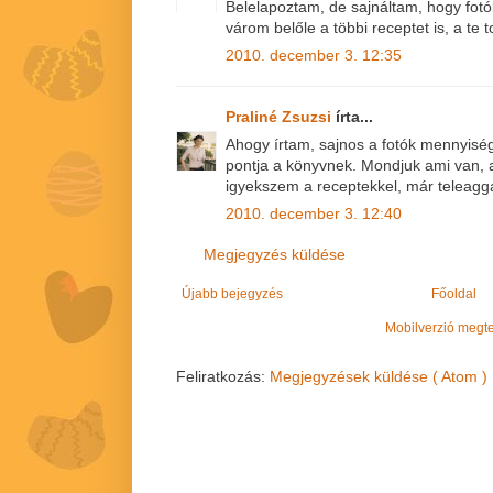
Belelapoztam, de sajnáltam, hogy fot
várom belőle a többi receptet is, a te
2010. december 3. 12:35
Praliné Zsuzsi
írta...
Ahogy írtam, sajnos a fotók mennyisé
pontja a könyvnek. Mondjuk ami van, 
igyekszem a receptekkel, már teleagga
2010. december 3. 12:40
Megjegyzés küldése
Újabb bejegyzés
Főoldal
Mobilverzió megt
Feliratkozás:
Megjegyzések küldése ( Atom )