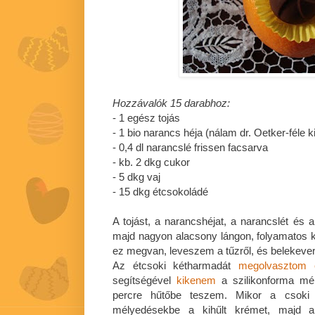
Hozzávalók 15 darabhoz:
- 1 egész tojás
- 1 bio narancs héja (nálam dr. Oetker-féle k
- 0,4 dl narancslé frissen facsarva
- kb. 2 dkg cukor
- 5 dkg vaj
- 15 dkg étcsokoládé
A tojást, a narancshéjat, a narancslét és
majd nagyon alacsony lángon, folyamatos k
ez megvan, leveszem a tűzről, és belekever
Az étcsoki kétharmadát
megolvasztom 
segítségével
kikenem
a szilikonforma mél
percre hűtőbe teszem. Mikor a csoki v
mélyedésekbe a kihűlt krémet, majd a