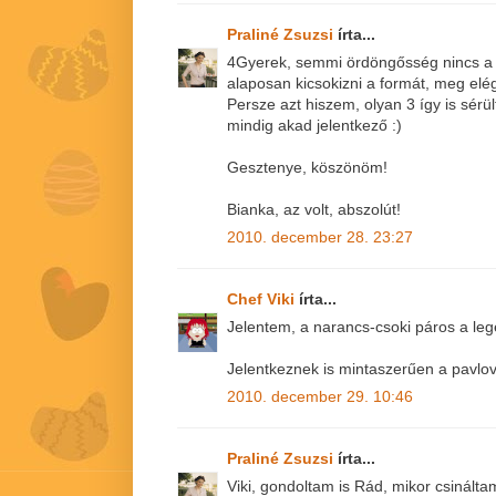
Praliné Zsuzsi
írta...
4Gyerek, semmi ördöngősség nincs a 
alaposan kicsokizni a formát, meg elé
Persze azt hiszem, olyan 3 így is sérül
mindig akad jelentkező :)
Gesztenye, köszönöm!
Bianka, az volt, abszolút!
2010. december 28. 23:27
Chef Viki
írta...
Jelentem, a narancs-csoki páros a l
Jelentkeznek is mintaszerűen a pavlovi
2010. december 29. 10:46
Praliné Zsuzsi
írta...
Viki, gondoltam is Rád, mikor csinálta