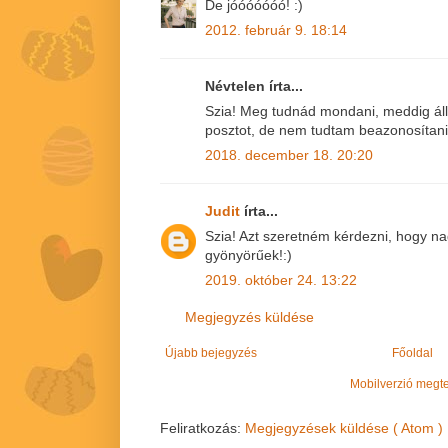
De jóóóóóóó! :)
2012. február 9. 18:14
Névtelen írta...
Szia! Meg tudnád mondani, meddig áll
posztot, de nem tudtam beazonosítani,
2018. december 18. 20:20
Judit
írta...
Szia! Azt szeretném kérdezni, hogy na
gyönyörűek!:)
2019. október 24. 13:22
Megjegyzés küldése
Újabb bejegyzés
Főoldal
Mobilverzió megt
Feliratkozás:
Megjegyzések küldése ( Atom )