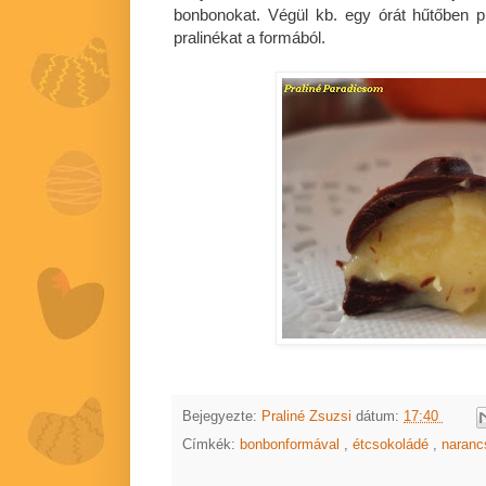
bonbonokat. Végül kb. egy órát hűtőben p
pralinékat a formából.
Bejegyezte:
Praliné Zsuzsi
dátum:
17:40
Címkék:
bonbonformával
,
étcsokoládé
,
naranc