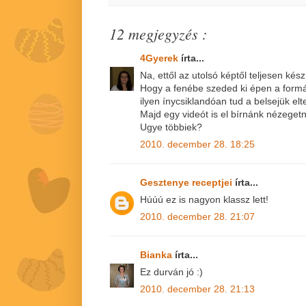
12 megjegyzés :
4Gyerek
írta...
Na, ettől az utolsó képtől teljesen kés
Hogy a fenébe szeded ki épen a formá
ilyen ínycsiklandóan tud a belsejük elt
Majd egy videót is el bírnánk nézegetn
Ugye többiek?
2010. december 28. 18:25
Gesztenye receptjei
írta...
Húúú ez is nagyon klassz lett!
2010. december 28. 21:07
Bianka
írta...
Ez durván jó :)
2010. december 28. 21:13