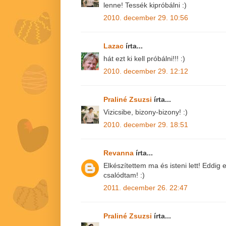
lenne! Tessék kipróbálni :)
2010. december 29. 10:56
Lazac
írta...
hát ezt ki kell próbálni!!! :)
2010. december 29. 12:12
Praliné Zsuzsi
írta...
Vizicsibe, bizony-bizony! :)
2010. december 29. 18:51
Revanna
írta...
Elkészítettem ma és isteni lett! Eddi
csalódtam! :)
2011. december 26. 22:47
Praliné Zsuzsi
írta...