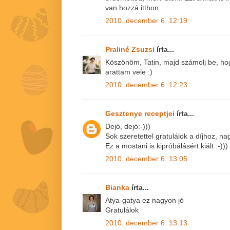
van hozzá itthon.
2010. december 6. 12:19
Praliné Zsuzsi
írta...
Köszönöm, Tatin, majd számolj be, hogy
arattam vele :)
2010. december 6. 12:23
Gesztenye receptjei
írta...
Dejó, dejó:-)))
Sok szeretettel gratulálok a díjhoz, n
Ez a mostani is kipróbálásért kiált :-)))
2010. december 6. 13:05
Bianka
írta...
Atya-gatya ez nagyon jó
Gratulálok
2010. december 6. 13:13