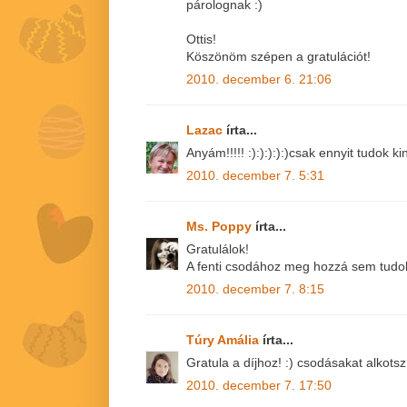
párolognak :)
Ottis!
Köszönöm szépen a gratulációt!
2010. december 6. 21:06
Lazac
írta...
Anyám!!!!! :):):):):)csak ennyit tudok ki
2010. december 7. 5:31
Ms. Poppy
írta...
Gratulálok!
A fenti csodához meg hozzá sem tudok
2010. december 7. 8:15
Túry Amália
írta...
Gratula a díjhoz! :) csodásakat alkotsz
2010. december 7. 17:50