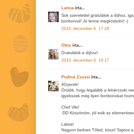
Latsia
írta...
Sok szeretettel gratulálok a díjhoz, 
bonbonod! Jó lenne megkóstolni!:-)
2010. december 6. 17:28
Ottis
írta...
Gratulálok a díjhoz!
2010. december 6. 19:17
Praliné Zsuzsi
írta...
4Gyerek!
Örülök, hogy legalább a fehércsoki nem
igyekszek még ilyen bonbonokat hozni
Chef Viki!
:DD Köszönöm, jól esik az elismerése
Latsia!
Nagyon kedves Tőled, köszi! Sajnos 