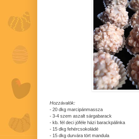
Hozzávalók:
- 20 dkg marcipánmassza
- 3-4 szem aszalt sárgabarack
- kb. fél deci jóféle házi barackpálinka
- 15 dkg fehércsokoládé
- 15 dkg durvára tört mandula