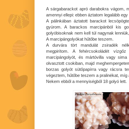
A sárgabarackot apró darabokra vágom, ma
amennyi ellepi: ebben áztatom legalább egy 
A pálinkában áztatott barackot lecsöpö
gyúrom. A barackos marcipánból kis go
golyóbisoknak nem kell túl nagynak lenniük
A marcipángolyókat hűtőbe teszem.
A durvára tört mandulát zsiradék nélk
megpirítom. A fehércsokoládét vízgőz 
marcipángolyót, és mártóvilla vagy sima
olvasztott csokiban, majd meghempergetem
borzas golyót sütőpapírra vagy rácsra t
végeztem, hűtőbe teszem a pralinékat, míg 
Nekem ebből a mennyiségből 18 golyó lett.