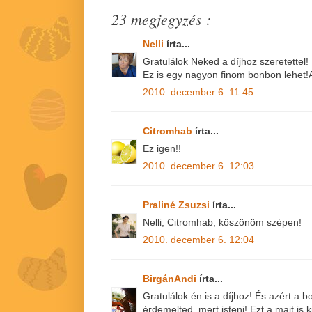
23 megjegyzés :
Nelli
írta...
Gratulálok Neked a díjhoz szeretettel!
Ez is egy nagyon finom bonbon lehet!A
2010. december 6. 11:45
Citromhab
írta...
Ez igen!!
2010. december 6. 12:03
Praliné Zsuzsi
írta...
Nelli, Citromhab, köszönöm szépen!
2010. december 6. 12:04
BirgánAndi
írta...
Gratulálok én is a díjhoz! És azért a
érdemelted, mert isteni! Ezt a mait is