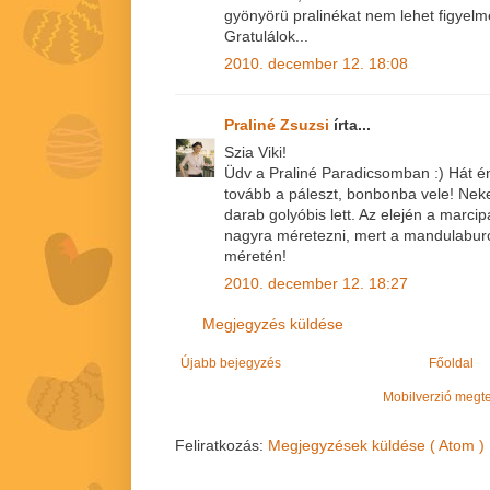
gyönyörü pralinékat nem lehet figyelm
Gratulálok...
2010. december 12. 18:08
Praliné Zsuzsi
írta...
Szia Viki!
Üdv a Praliné Paradicsomban :) Hát 
tovább a páleszt, bonbonba vele! Ne
darab golyóbis lett. Az elején a marc
nagyra méretezni, mert a mandulabur
méretén!
2010. december 12. 18:27
Megjegyzés küldése
Újabb bejegyzés
Főoldal
Mobilverzió megt
Feliratkozás:
Megjegyzések küldése ( Atom )