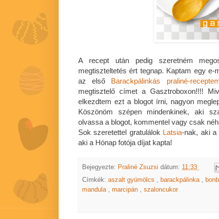
A recept után pedig szeretném megos
megtiszteltetés ért tegnap. Kaptam egy e-m
az első
Barackpálinkás praliné-recepte
megtisztelő címet a Gasztroboxon!!!! M
elkezdtem ezt a blogot írni, nagyon megle
Köszönöm szépen mindenkinek, aki szav
olvassa a blogot, kommentel vagy csak néh
Sok szeretettel gratulálok
Latsia
-nak, aki a
aki a Hónap fotója díjat kapta!
Bejegyezte:
Praliné Zsuzsi
dátum:
11:33
Címkék:
aszalt gyümölcs
,
barackpálinka
,
bonb
mandula
,
marcipán
,
szaloncukor