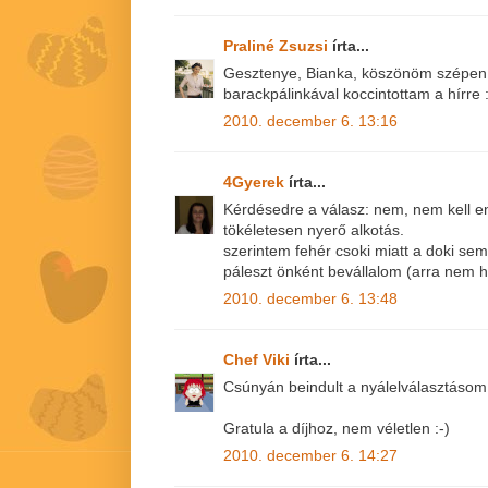
Praliné Zsuzsi
írta...
Gesztenye, Bianka, köszönöm szépen,
barackpálinkával koccintottam a hírre 
2010. december 6. 13:16
4Gyerek
írta...
Kérdésedre a válasz: nem, nem kell e
tökéletesen nyerő alkotás.
szerintem fehér csoki miatt a doki sem t
páleszt önként bevállalom (arra nem 
2010. december 6. 13:48
Chef Viki
írta...
Csúnyán beindult a nyálelválasztásom
Gratula a díjhoz, nem véletlen :-)
2010. december 6. 14:27