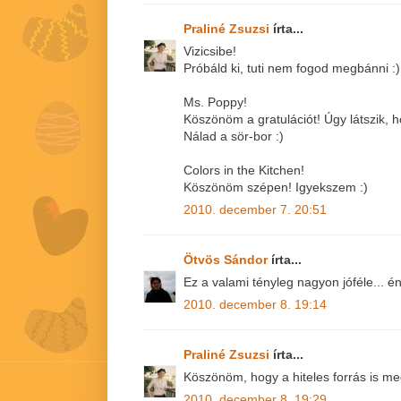
Praliné Zsuzsi
írta...
Vizicsibe!
Próbáld ki, tuti nem fogod megbánni :)
Ms. Poppy!
Köszönöm a gratulációt! Úgy látszik, hód
Nálad a sör-bor :)
Colors in the Kitchen!
Köszönöm szépen! Igyekszem :)
2010. december 7. 20:51
Ötvös Sándor
írta...
Ez a valami tényleg nagyon jóféle... é
2010. december 8. 19:14
Praliné Zsuzsi
írta...
Köszönöm, hogy a hiteles forrás is meg
2010. december 8. 19:29