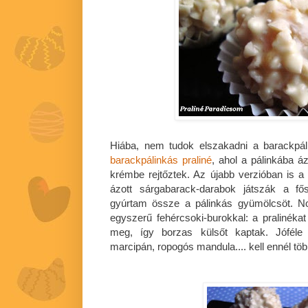
Hiába, nem tudok elszakadni a barackpál
barackpálinkás praliné
, ahol a pálinkába á
krémbe rejtőztek. Az újabb verzióban is 
ázott sárgabarack-darabok játszák a fő
gyúrtam össze a pálinkás gyümölcsöt. 
egyszerű fehércsoki-burokkal: a pralinéka
meg, így borzas külsőt kaptak. Jóféle 
marcipán, ropogós mandula.... kell ennél töb