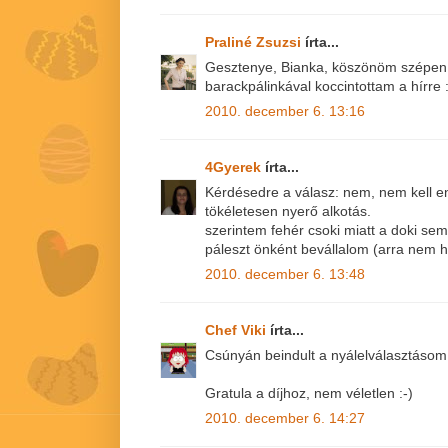
Praliné Zsuzsi
írta...
Gesztenye, Bianka, köszönöm szépen,
barackpálinkával koccintottam a hírre 
2010. december 6. 13:16
4Gyerek
írta...
Kérdésedre a válasz: nem, nem kell e
tökéletesen nyerő alkotás.
szerintem fehér csoki miatt a doki sem t
páleszt önként bevállalom (arra nem 
2010. december 6. 13:48
Chef Viki
írta...
Csúnyán beindult a nyálelválasztásom
Gratula a díjhoz, nem véletlen :-)
2010. december 6. 14:27