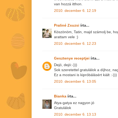
van hozzá itthon.
2010. december 6. 12:19
Praliné Zsuzsi
írta...
Köszönöm, Tatin, majd számolj be, hogy
arattam vele :)
2010. december 6. 12:23
Gesztenye receptjei
írta...
Dejó, dejó:-)))
Sok szeretettel gratulálok a díjhoz, n
Ez a mostani is kipróbálásért kiált :-)))
2010. december 6. 13:05
Bianka
írta...
Atya-gatya ez nagyon jó
Gratulálok
2010. december 6. 13:13