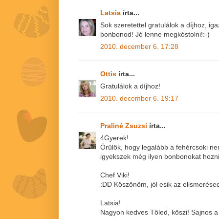
Latsia
írta...
Sok szeretettel gratulálok a díjhoz, 
bonbonod! Jó lenne megkóstolni!:-)
2010. december 6. 17:28
Ottis
írta...
Gratulálok a díjhoz!
2010. december 6. 19:17
Praliné Zsuzsi
írta...
4Gyerek!
Örülök, hogy legalább a fehércsoki nem
igyekszek még ilyen bonbonokat hozni
Chef Viki!
:DD Köszönöm, jól esik az elismerése
Latsia!
Nagyon kedves Tőled, köszi! Sajnos 