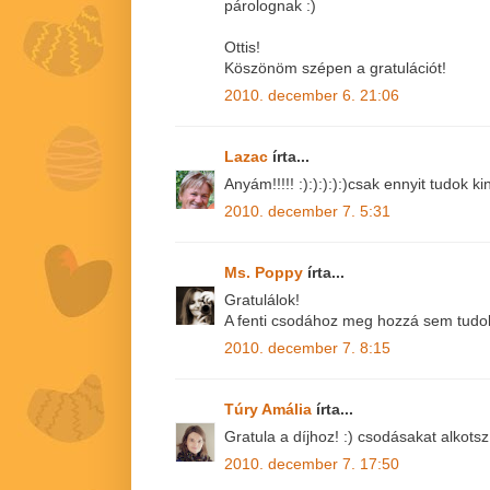
párolognak :)
Ottis!
Köszönöm szépen a gratulációt!
2010. december 6. 21:06
Lazac
írta...
Anyám!!!!! :):):):):)csak ennyit tudok ki
2010. december 7. 5:31
Ms. Poppy
írta...
Gratulálok!
A fenti csodához meg hozzá sem tudok
2010. december 7. 8:15
Túry Amália
írta...
Gratula a díjhoz! :) csodásakat alkotsz
2010. december 7. 17:50