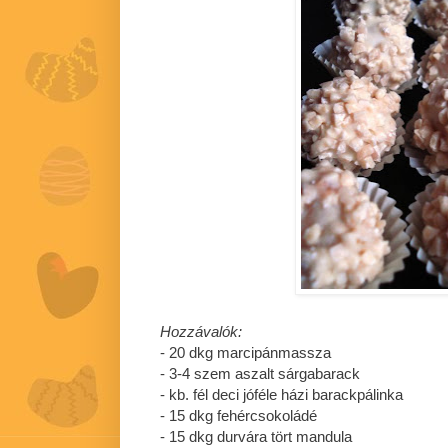
Hozzávalók:
- 20 dkg marcipánmassza
- 3-4 szem aszalt sárgabarack
- kb. fél deci jóféle házi barackpálinka
- 15 dkg fehércsokoládé
- 15 dkg durvára tört mandula