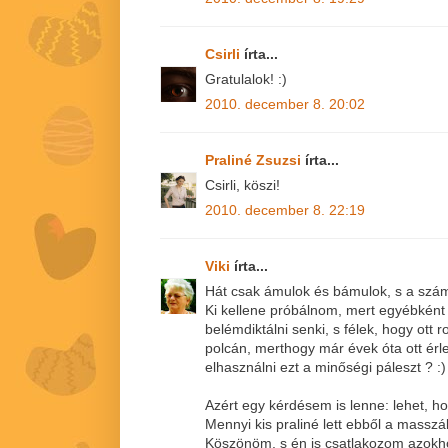
Csirli
írta...
Gratulalok! :)
2010. december 8. 20:02
Praliné Zsuzsi
írta...
Csirli, köszi!
2010. december 8. 22:19
Viki
írta...
Hát csak ámulok és bámulok, s a szám 
Ki kellene próbálnom, mert egyébként 
belémdiktálni senki, s félek, hogy ott
polcán, merthogy már évek óta ott érl
elhasználni ezt a minőségi páleszt ? :)
Azért egy kérdésem is lenne: lehet, h
Mennyi kis praliné lett ebből a masszá
Köszönöm, s én is csatlakozom azokhoz