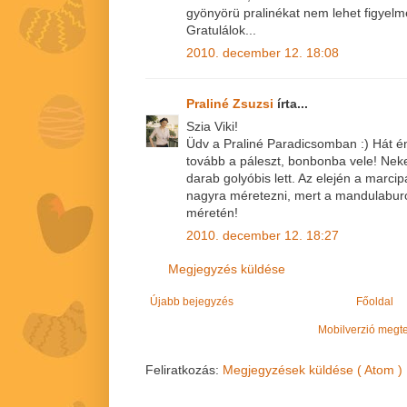
gyönyörü pralinékat nem lehet figyelm
Gratulálok...
2010. december 12. 18:08
Praliné Zsuzsi
írta...
Szia Viki!
Üdv a Praliné Paradicsomban :) Hát 
tovább a páleszt, bonbonba vele! Ne
darab golyóbis lett. Az elején a marc
nagyra méretezni, mert a mandulabur
méretén!
2010. december 12. 18:27
Megjegyzés küldése
Újabb bejegyzés
Főoldal
Mobilverzió megt
Feliratkozás:
Megjegyzések küldése ( Atom )