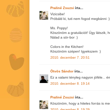
Praliné Zsuzsi
írta...
Vizicsibe!
Próbáld ki, tuti nem fogod megbánni :)
Ms. Poppy!
Köszönöm a gratulációt! Úgy látszik, hód
Nálad a sör-bor :)
Colors in the Kitchen!
Köszönöm szépen! Igyekszem :)
2010. december 7. 20:51
Ötvös Sándor
írta...
Ez a valami tényleg nagyon jóféle... é
2010. december 8. 19:14
Praliné Zsuzsi
írta...
Köszönöm, hogy a hiteles forrás is meg
2010. december 8. 19:29