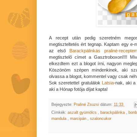
A recept után pedig szeretném megos
megtiszteltetés ért tegnap. Kaptam egy e-m
az első
Barackpálinkás praliné-recepte
megtisztelő címet a Gasztroboxon!!!! M
elkezdtem ezt a blogot írni, nagyon megle
Köszönöm szépen mindenkinek, aki szav
olvassa a blogot, kommentel vagy csak néh
Sok szeretettel gratulálok
Latsia
-nak, aki a
aki a Hónap fotója díjat kapta!
Bejegyezte:
Praliné Zsuzsi
dátum:
11:33
Címkék:
aszalt gyümölcs
,
barackpálinka
,
bonb
mandula
,
marcipán
,
szaloncukor