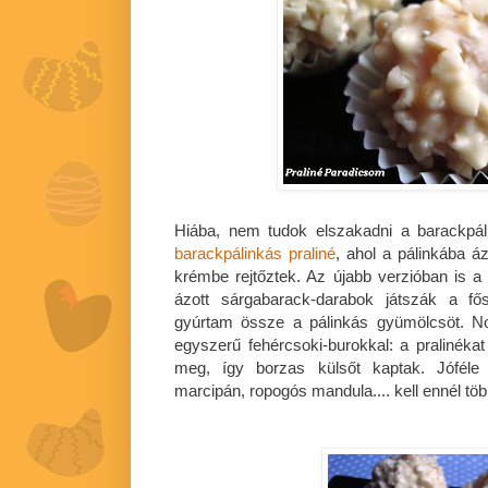
Hiába, nem tudok elszakadni a barackpál
barackpálinkás praliné
, ahol a pálinkába á
krémbe rejtőztek. Az újabb verzióban is 
ázott sárgabarack-darabok játszák a fő
gyúrtam össze a pálinkás gyümölcsöt. 
egyszerű fehércsoki-burokkal: a pralinéka
meg, így borzas külsőt kaptak. Jóféle 
marcipán, ropogós mandula.... kell ennél töb