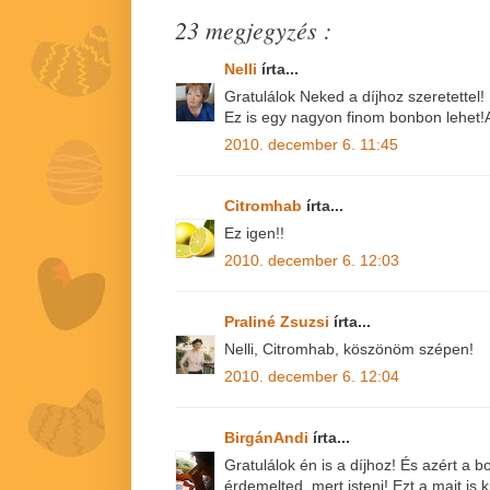
23 megjegyzés :
Nelli
írta...
Gratulálok Neked a díjhoz szeretettel!
Ez is egy nagyon finom bonbon lehet!A
2010. december 6. 11:45
Citromhab
írta...
Ez igen!!
2010. december 6. 12:03
Praliné Zsuzsi
írta...
Nelli, Citromhab, köszönöm szépen!
2010. december 6. 12:04
BirgánAndi
írta...
Gratulálok én is a díjhoz! És azért a
érdemelted, mert isteni! Ezt a mait is