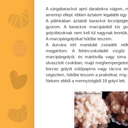
A sárgabarackot apró darabokra vágom, ma
amennyi ellepi: ebben áztatom legalább egy 
A pálinkában áztatott barackot lecsöpö
gyúrom. A barackos marcipánból kis go
golyóbisoknak nem kell túl nagynak lenniük
A marcipángolyókat hűtőbe teszem.
A durvára tört mandulát zsiradék nélk
megpirítom. A fehércsokoládét vízgőz 
marcipángolyót, és mártóvilla vagy sima
olvasztott csokiban, majd meghempergetem
borzas golyót sütőpapírra vagy rácsra t
végeztem, hűtőbe teszem a pralinékat, míg 
Nekem ebből a mennyiségből 18 golyó lett.