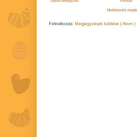
Újabb bejegyzés
Főoldal
Mobilverzió megt
Feliratkozás:
Megjegyzések küldése ( Atom )