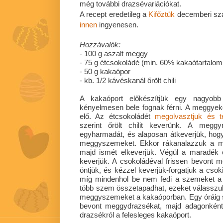
még további drazsévariációkat.
A recept eredetileg a
Kifőztük
decemberi szá
innen
ingyenesen.
Hozzávalók:
- 100 g aszalt meggy
- 75 g étcsokoládé (min. 60% kakaótartalo
- 50 g kakaópor
- kb. 1/2 kávéskanál őrölt chili
A kakaóport előkészítjük egy nagyob
kényelmesen bele fognak férni. A meggyek
elő. Az étcsokoládét
megolvasztjuk és t
szerint őrölt chilit keverünk. A megg
egyharmadát, és alaposan átkeverjük, hog
meggyszemeket. Ekkor rákanalazzuk a m
majd ismét elkeverjük. Végül a maradék
keverjük. A csokoládéval frissen bevont
öntjük, és kézzel keverjük-forgatjuk a c
míg mindenhol be nem fedi a szemeket a 
több szem összetapadhat, ezeket válasszu
meggyszemeket a kakaóporban. Egy óráig s
bevont meggydrazsékat, majd adagonként s
drazsékról a felesleges kakaóport.