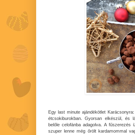
Egy last minute ajándékötlet Karácsonyr
étcsokiburokban. Gyorsan elkészül, és 
belőle celofánba adagolva. A fűszerezés ízl
szuper lenne még őrölt kardamommal vagy