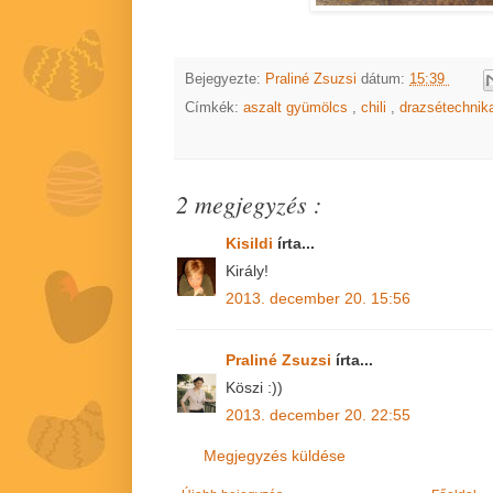
Bejegyezte:
Praliné Zsuzsi
dátum:
15:39
Címkék:
aszalt gyümölcs
,
chili
,
drazsétechni
2 megjegyzés :
Kisildi
írta...
Király!
2013. december 20. 15:56
Praliné Zsuzsi
írta...
Köszi :))
2013. december 20. 22:55
Megjegyzés küldése