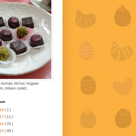
 formát, mit hol, hogyan
am, milyen csokit...
vum
18
( 2 )
17
( 11 )
16
( 25 )
15
( 40 )