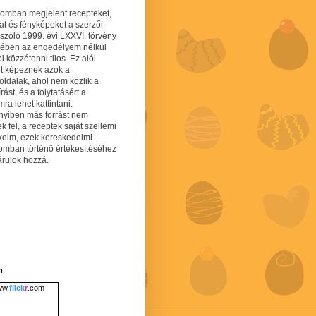
gomban megjelent recepteket,
at és fényképeket a szerzői
 szóló 1999. évi LXXVI. törvény
mében az engedélyem nélkül
 közzétenni tilos. Ez alól
lt képeznek azok a
oldalak, ahol nem közlik a
írást, és a folytatásért a
ra lehet kattintani.
yiben más forrást nem
ek fel, a receptek saját szellemi
keim, ezek kereskedelmi
lomban történő értékesítéséhez
árulok hozzá.
m
w.
flick
r
.com