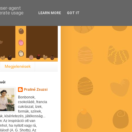
 user-agent
nerate usage
LEARN MORE
GOT IT
Megjelenések
ról
Praliné Zsuzsi
Bonbonok,
csokoládé, francia
cukrászat, ízek,
formák, színek,
ák, kísérletezés, játékosság...
: Az inspiráció ott van
hol, ha nyitott vagy rá,
álod! (A. G. Shotts). Az