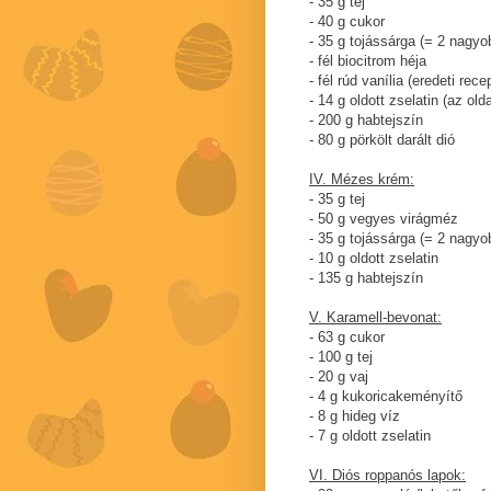
- 35 g tej
- 40 g cukor
- 35 g tojássárga (= 2 nagyo
- fél biocitrom héja
- fél rúd vanília (eredeti rec
- 14 g oldott zselatin (az old
- 200 g habtejszín
- 80 g pörkölt darált dió
IV. Mézes krém:
- 35 g tej
- 50 g vegyes virágméz
- 35 g tojássárga (= 2 nagyo
- 10 g oldott zselatin
- 135 g habtejszín
V. Karamell-bevonat:
- 63 g cukor
- 100 g tej
- 20 g vaj
- 4 g kukoricakeményítő
- 8 g hideg víz
- 7 g oldott zselatin
VI. Diós roppanós lapok: