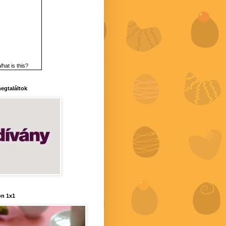
hat is this?
 megtaláltok
n 1x1