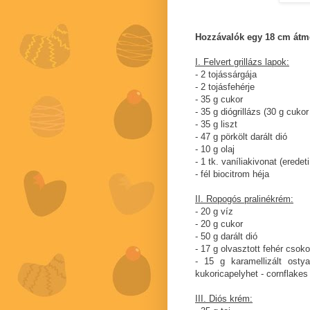
Hozzávalók egy 18 cm átmé
I. Felvert grillázs lapok:
- 2 tojássárgája
- 2 tojásfehérje
- 35 g cukor
- 35 g diógrillázs (30 g cukor
- 35 g liszt
- 47 g pörkölt darált dió
- 10 g olaj
- 1 tk. vaníliakivonat (eredet
- fél biocitrom héja
II. Ropogós pralinékrém:
- 20 g víz
- 20 g cukor
- 50 g darált dió
- 17 g olvasztott fehér csok
- 15 g karamellizált ostya
kukoricapelyhet - cornflake
III. Diós krém: