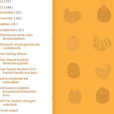
14
( 72 )
13
( 143 )
december
( 13 )
november
( 10 )
október
( 11 )
szeptember
( 12 )
Zöldcitromos körte-chips
étcsokoládéban
Rózsaszín aszalt gyümölcsös
csokidrazsék
Twix házilag kétszer
Édes Napok fesztivál -
élménybeszámoló
Édes Napok fesztivál 2013 -
Praliné Paradicsom bem...
Szilvás minitorták két
változatban
Sült banános jégkrém
karamellizált fehércsoki-
buro...
VKF! 59. forduló: részeges
csokoládé
Frozen yogurt