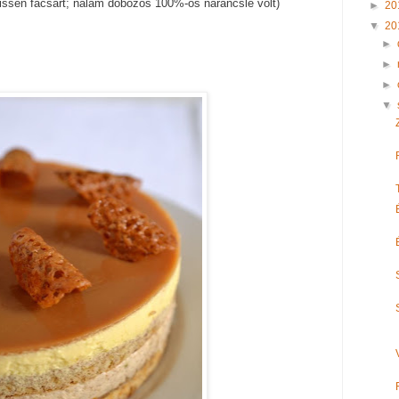
frissen facsart; nálam dobozos 100%-os narancslé volt)
►
20
▼
20
►
►
►
▼