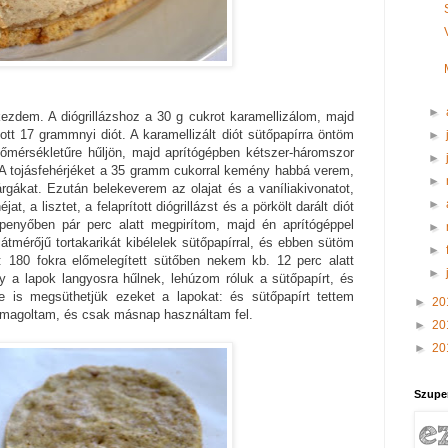
►
ezdem. A diógrillázshoz a 30 g cukrot karamellizálom, majd
ott 17 grammnyi diót. A karamellizált diót sütőpapírra öntöm
►
mérsékletűre hűljön, majd aprítógépben kétszer-háromszor
►
 A tojásfehérjéket a 35 gramm cukorral kemény habbá verem,
►
rgákat. Ezután belekeverem az olajat és a vaníliakivonatot,
►
t, a lisztet, a felaprított diógrillázst és a pörkölt darált diót
rpenyőben pár perc alatt megpirítom, majd én aprítógéppel
►
átmérőjű tortakarikát kibélelek sütőpapírral, és ebben sütöm
►
 180 fokra előmelegített sütőben nekem kb. 12 perc alatt
►
y a lapok langyosra hűlnek, lehúzom róluk a sütőpapírt, és
re is megsüthetjük ezeket a lapokat: és sütőpapírt tettem
►
20
somagoltam, és csak másnap használtam fel.
►
20
►
20
Szupe