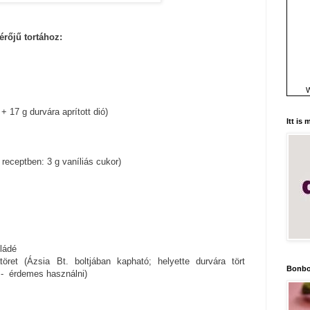
rőjű tortához:
W
 + 17 g durvára aprított dió)
Itt is
i receptben: 3 g vaníliás cukor)
oládé
töret (Ázsia Bt. boltjában kapható; helyette durvára tört
Bonbo
s - érdemes használni)