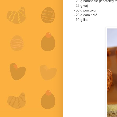
- 22 g narancslé (lehetőleg 
- 22 g vaj
- 50 g porcukor
- 25 g darált dió
- 10 g liszt