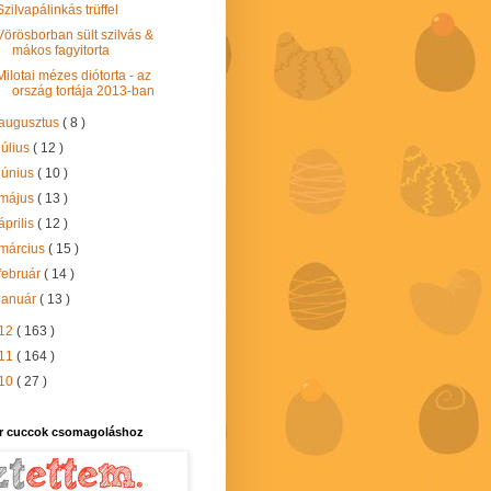
Szilvapálinkás trüffel
Vörösborban sült szilvás &
mákos fagyitorta
Milotai mézes diótorta - az
ország tortája 2013-ban
augusztus
( 8 )
július
( 12 )
június
( 10 )
május
( 13 )
április
( 12 )
március
( 15 )
február
( 14 )
január
( 13 )
12
( 163 )
11
( 164 )
10
( 27 )
r cuccok csomagoláshoz