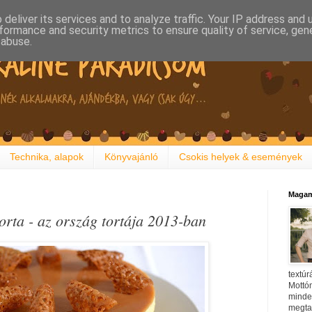
deliver its services and to analyze traffic. Your IP address and
formance and security metrics to ensure quality of service, ge
 abuse.
Technika, alapok
Könyvajánló
Csokis helyek & események
Magam
orta - az ország tortája 2013-ban
textúr
Mottóm
minden
megtal