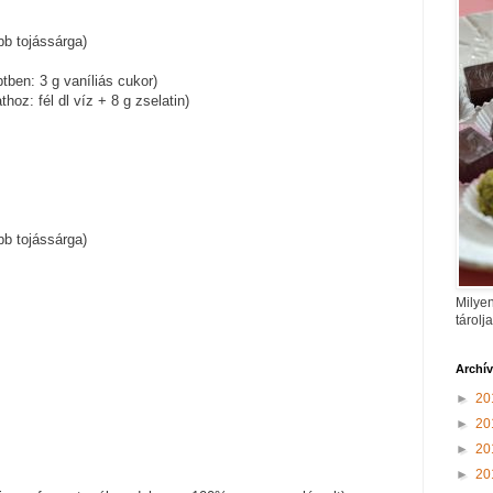
bb tojássárga)
eptben: 3 g vaníliás cukor)
athoz: fél dl víz + 8 g zselatin)
bb tojássárga)
Milyen
tárolj
Archí
►
20
►
20
►
20
►
20