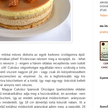
alkotá
örömé
(Fotó:
Teljes
Ide ír
prali
a milotai mézes diótorta az egyik kedvenc ízvilágomra épül:
ormában jöhet! Kíváncsian néztem meg a receptjét, és - lehet
s nevezni :) - engem a három oldalas receptleírás sem tudott
CER
ól, sőt! Cukrász végzettségre egyáltalán nincs szükség a torta
CHOC
rő viszont nagyon jól jön - vagy csak én kényelmesedtem
beszereztem az enyémet. Ja, és a legfontosabb: egy kis
Gyerte
va készítettem el a tortát, így napi egy-egy órácskát kellett
 már annyira nem vészes.
a Magyar Cukrász Iparosok Országos Ipartestülete oldalán
jű tortakarikához adja meg a hozzávalókat, én azonban nem
észíteni, így az eredeti arányokat módosítottam: arányosan
 mindenből, így 18 cm átmérőjű torta készült nálam. Itt a
rőjű tortához módosított arányokat adom meg, a nagyobb, 24
Szerző