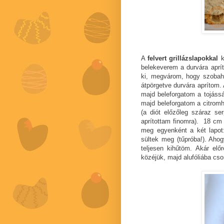
A
felvert grillázslapokkal
k
belekeverem a durvára aprít
ki, megvárom, hogy szobahő
átpörgetve durvára aprítom.
majd beleforgatom a tojássá
majd beleforgatom a citromhéja
(a diót előzőleg száraz se
aprítottam finomra). 18 cm 
meg egyenként a két lapot:
sültek meg (tűpróba!). Ahog
teljesen kihűtöm. Akár elő
közéjük, majd alufóliába c