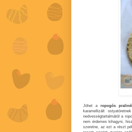
Jöhet a
ropogós pralin
karamellizált ostyatöret
nedvességtartalmától a rop
nem érdemes kihagyni, hisz
szeretne, az ezt a részt pé