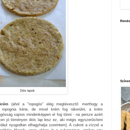
Rends
Színes
Diós lapok
ékrém
(ahol a "ropogós" elég megtévesztő: merthogy a
nek ropognia kéne, de mivel krém fog rákerülni, a krém
ogósság sajnos mindenképpen el fog tűnni - na persze azért
en jó töményen diós lap lesz ez, aki mégis egyszerűsíteni
ldául nyugodtan elhagyhatja szerintem). A cukrot a vízzel a