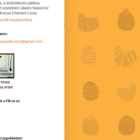
s, a kísérletezés játékos
t szeretném átadni Neked is!
 Karsai-Diamant Lívia)
 profil megtekintése
hatsz:
neparadicsom@gmail.com
TIFIED
OLATIER
k a FB-ra is!
i jogvédelem: