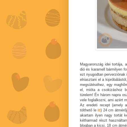
Magyarország idei tortája, 
dió és karamell bármilyen f
ezt nyugodtan perverziónak i
elriasztani el a kipróbálást
megsütéséhez, egy maghőmé
el, mióta a csokizáshoz 
türelem! Én három napra oszt
vele foglalkozni, ami azért
Az eredeti recept (amely 
tölthető le
itt
) 24 cm átmérő
akartam ilyen nagy tortát k
kétharmad részt használtam
blogban a kicsi, 18 cm átmé