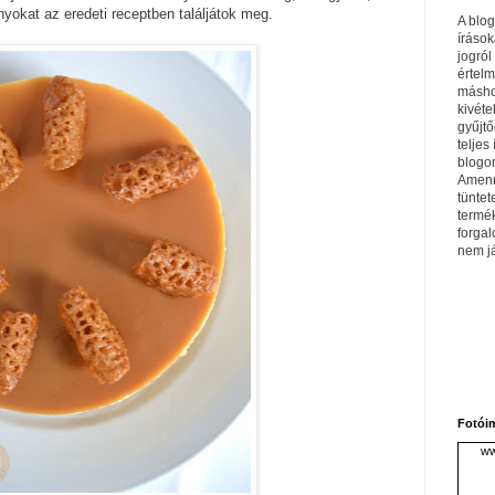
yokat az eredeti receptben találjátok meg.
A blo
írások
jogról
értel
máshol
kivéte
gyűjtő
teljes 
blogom
Amenn
tüntet
termé
forga
nem j
Fotói
ww