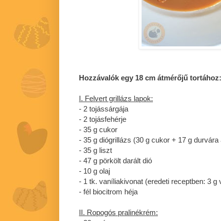
Hozzávalók egy 18 cm átmérőjű tortához
I. Felvert grillázs lapok:
- 2 tojássárgája
- 2 tojásfehérje
- 35 g cukor
- 35 g diógrillázs (30 g cukor + 17 g durvára a
- 35 g liszt
- 47 g pörkölt darált dió
- 10 g olaj
- 1 tk. vaníliakivonat (eredeti receptben: 3 g
- fél biocitrom héja
II. Ropogós pralinékrém: