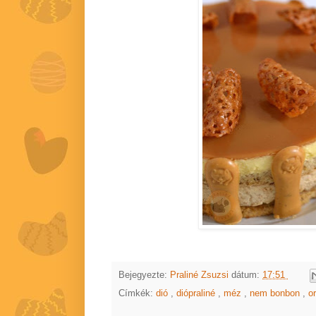
Bejegyezte:
Praliné Zsuzsi
dátum:
17:51
Címkék:
dió
,
diópraliné
,
méz
,
nem bonbon
,
o