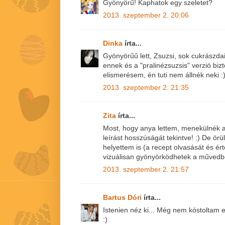
Gyönyörű! Kaphatok egy szeletet?
2013. szeptember 2. 20:06
Dinka
írta...
Gyönyörűű lett, Zsuzsi, sok cukrászda
ennek és a "pralinézsuzsis" verzió biz
elismerésem, én tuti nem állnék neki :
2013. szeptember 2. 21:35
Zita
írta...
Most, hogy anya lettem, menekülnék az
leírást hosszúságát tekintve! :) De örü
helyettem is (a recept olvasását és ér
vizuálisan gyönyörködhetek a művedb
2013. szeptember 2. 21:57
Bartus Dóri
írta...
Istenien néz ki... Még nem kóstoltam
:)