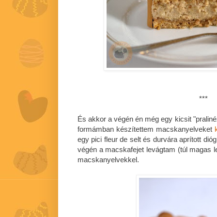
***
És akkor a végén én még egy kicsit "praliné
formámban készítettem macskanyelveket
egy pici fleur de selt és durvára aprított d
végén a macskafejet levágtam (túl magas let
macskanyelvekkel.