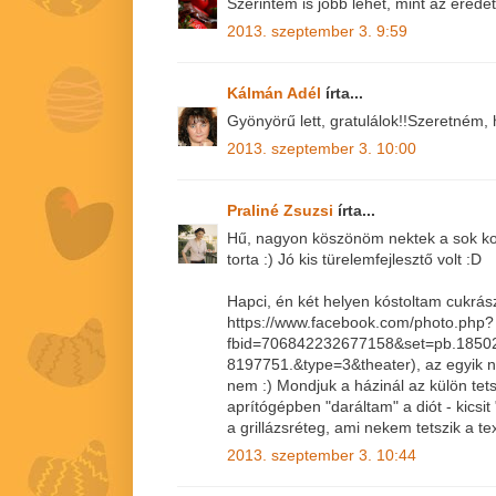
Szerintem is jobb lehet, mint az eredet
2013. szeptember 3. 9:59
Kálmán Adél
írta...
Gyönyörű lett, gratulálok!!Szeretném, 
2013. szeptember 3. 10:00
Praliné Zsuzsi
írta...
Hű, nagyon köszönöm nektek a sok kom
torta :) Jó kis türelemfejlesztő volt :D
Hapci, én két helyen kóstoltam cukrászda
https://www.facebook.com/photo.php?
fbid=706842232677158&set=pb.1850
8197751.&type=3&theater), az egyik n
nem :) Mondjuk a házinál az külön tets
aprítógépben "daráltam" a diót - kicsi
a grillázsréteg, ami nekem tetszik a te
2013. szeptember 3. 10:44