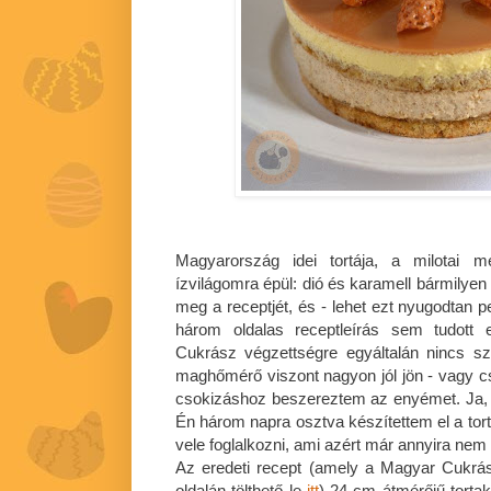
Magyarország idei tortája, a milotai 
ízvilágomra épül: dió és karamell bármilye
meg a receptjét, és - lehet ezt nyugodtan p
három oldalas receptleírás sem tudott el
Cukrász végzettségre egyáltalán nincs s
maghőmérő viszont nagyon jól jön - vagy 
csokizáshoz beszereztem az enyémet. Ja, é
Én három napra osztva készítettem el a tortá
vele foglalkozni, ami azért már annyira nem
Az eredeti recept (amely a Magyar Cukrás
oldalán tölthető le
itt
) 24 cm átmérőjű torta