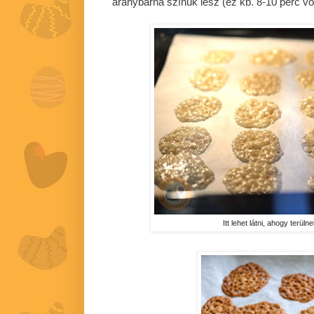
aranybarna színük lesz (ez kb. 8-10 perc vol
Itt lehet látni, ahogy terül