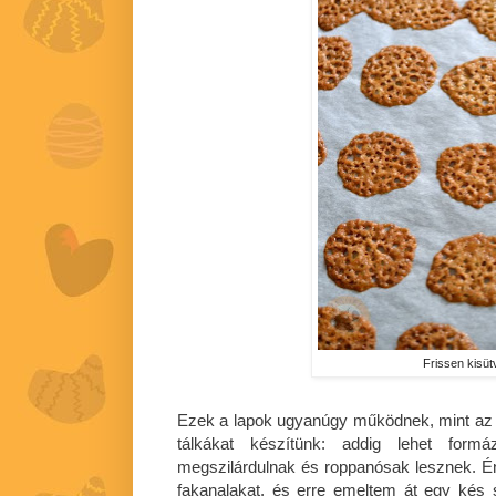
Frissen kisüt
Ezek a lapok ugyanúgy működnek, mint az os
tálkákat készítünk: addig lehet for
megszilárdulnak és roppanósak lesznek. Én
fakanalakat, és erre emeltem át egy kés 