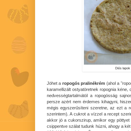
Diós lapok
Jöhet a
ropogós pralinékrém
(ahol a "rop
karamellizált ostyatöretnek ropognia kéne, 
nedvességtartalmától a ropogósság sajno
persze azért nem érdemes kihagyni, hiszen
mégis egyszerűsíteni szeretne, az ezt a r
szerintem). A cukrot a vízzel a recept szer
akkor jó a cukorszirup, amikor egy pöttyet
csippentve szálat tudunk húzni, ahogy a két 