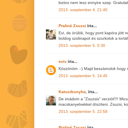
biztos nem lesz ennyire szep. Gratulal
2013. szeptember 4. 21:40
Praliné Zsuzsi
írta...
Evi, de örülök, hogy pont kapóra jött n
boldog szülinapot és szurkolok a tortá
2013. szeptember 5. 0:30
eviv
írta...
Köszönöm :-) Majd beszàmolok hogy si
2013. szeptember 5. 14:45
Katucikonyha,
írta...
De imádom a "Zsuzsis" verziót!!!! Mic
macskanyelvekkel díszíteni. Zsuzsi, k
2013. szeptember 5. 22:58
Praliné Zsuzsi
írta...