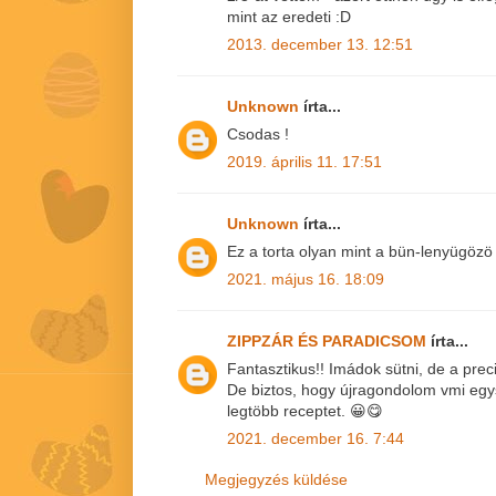
mint az eredeti :D
2013. december 13. 12:51
Unknown
írta...
Csodas !
2019. április 11. 17:51
Unknown
írta...
Ez a torta olyan mint a bün-lenyügözö 
2021. május 16. 18:09
ZIPPZÁR ÉS PARADICSOM
írta...
Fantasztikus!! Imádok sütni, de a preci
De biztos, hogy újragondolom vmi eg
legtöbb receptet. 😀😋
2021. december 16. 7:44
Megjegyzés küldése