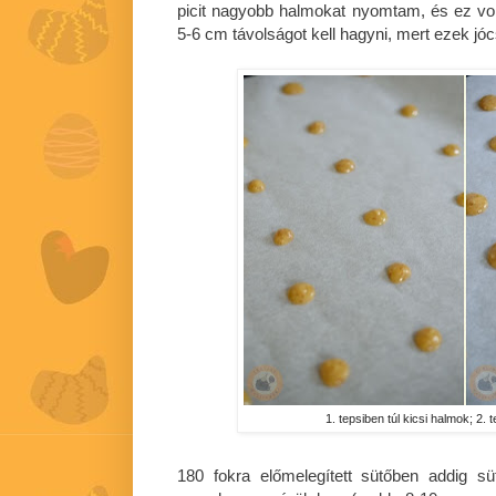
picit nagyobb halmokat nyomtam, és ez vol
5-6 cm távolságot kell hagyni, mert ezek jó
1. tepsiben túl kicsi halmok; 2. 
180 fokra előmelegített sütőben addig s