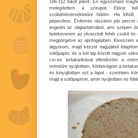
106-112 fokot jelent. Én egyszerűen magh
melegítettem a szirupot. Ekkor be
szobahőmérsékletűre hűtöm. Ha kihűlt,
pépesítem. Érdemes rászánni pár percet a
engedni az olajtartalmából, ami szépen ö
belekeverem az olvasztott fehér csokit és a
megpörgetve az aprítógépben. Kiveszem a
átgyúrom, majd kézzel nagyjából kilapíto
sütőpapírt, és a két lap között nagyon vék
cm-es tortakarikával ellenőrzöm a mére
méretűre nyújtottam, körbevágom a tortaka
és kinyújtottam ezt a lapot - szerintem kön
majd a sütőpapíron, amin nyújtottam és fóliá