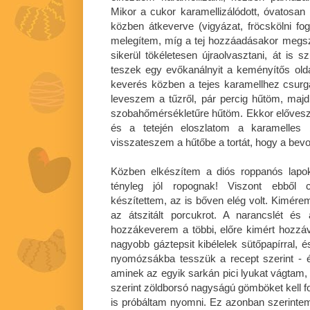
Mikor a cukor karamellizálódott, óvatosan
közben átkeverve (vigyázat, fröcskölni f
melegítem, míg a tej hozzáadásakor megszi
sikerül tökéletesen újraolvasztani, át is s
teszek egy evőkanálnyit a keményítős old
keverés közben a tejes karamellhez csurg
leveszem a tűzről, pár percig hűtöm, majd
szobahőmérsékletűre hűtöm. Ekkor előveszem
és a tetején eloszlatom a karamelles
visszateszem a hűtőbe a tortát, hogy a bevo
Közben elkészítem a diós roppanós lapo
tényleg jól ropognak! Viszont ebből 
készítettem, az is bőven elég volt. Kimérem 
az átszitált porcukrot. A narancslét és
hozzákeverem a többi, előre kimért hozzáva
nagyobb gáztepsit kibélelek sütőpapírral,
nyomózsákba tesszük a recept szerint - 
aminek az egyik sarkán pici lyukat vágtam, e
szerint zöldborsó nagyságú gömböket kell for
is próbáltam nyomni. Ez azonban szerintem