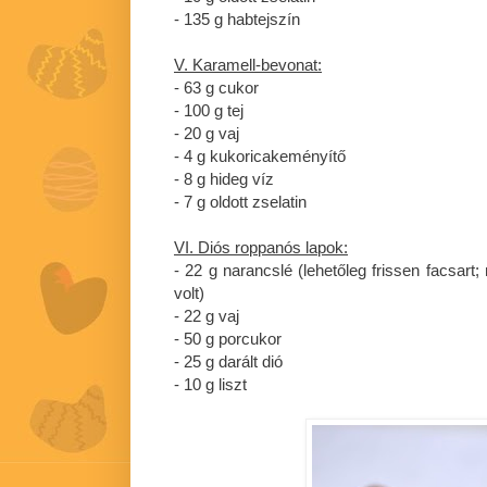
- 135 g habtejszín
V. Karamell-bevonat:
- 63 g cukor
- 100 g tej
- 20 g vaj
- 4 g kukoricakeményítő
- 8 g hideg víz
- 7 g oldott zselatin
VI. Diós roppanós lapok:
- 22 g narancslé (lehetőleg frissen facsar
volt)
- 22 g vaj
- 50 g porcukor
- 25 g darált dió
- 10 g liszt