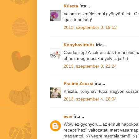
Kriszta
írta...
Valami eszméletlenül gyönyörű lett. G
igazi tehetség!
2013. szeptember 3. 19:13
Konyhavirtuóz
írta...
Csodaszép! A cukrászdák tortái elbújh
ehhez még macskanyelv is jár! :)
2013. szeptember 3. 22:24
Praliné Zsuzsi
írta...
Kriszta, Konyhavirtuóz, nagyon köszön
2013. szeptember 4. 18:04
eviv
írta...
Wow ez gyonyoru...az elmult napokban
recept 'hazi' valtozatat, mert vasarnap
magamtol. :-) vegre megtalaltam!!! :-)