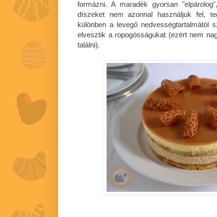
formázni. A maradék gyorsan "elpárolog"
díszeket nem azonnal használjuk fel, t
különben a levegő nedvességtartalmától s
elvesztik a ropogósságukat (ezért nem na
találni).