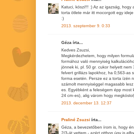
Katuci, köszi!!! :) Az az igazság, hog
torta ötlete már itt mocorgott egy ide
:)
2013. szeptember 9. 0:33
Géza írta...
Kedves Zsuzsi,
Megkérdezhetem, hogy milyen formulá
formához való mennyiség kalkuláció
jönnek ki, pl. 50 gr. cukor helyett nem
felvert grillázs lapokhoz, ha 0,563-as
forma esetén. Persze ez a torta ízén n
számolt mennyiséggel magasabb lesz a
es. Egyébként a feleségem épp most k
24 cm-es), alig várom hogy megkóstol
2013. december 13. 12:37
Praliné Zsuzsi
írta...
Géza, a bevezetőben írom is, hogy én
2/3-át vettem - azért otthon úgy is elfo