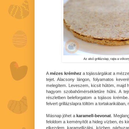
Az alsó grillázslap, rajta a vékon
A
mézes krémhez
a tojássárgákat a mézz
tejet. Alacsony lángon, folyamatos kever
melegítem. Leveszem, kicsit hűtöm, majd h
hagyom szobahőmérsékletűre hűlni. A tej
részletben beleforgatom a tojásos krémb
felvert grillázslapra töltöm a tortakarikában
Másnap jöhet a
karamell-bevonat
. Meglang
feloldom a keményítőt a hideg vízben, és ki
elkezdem karamellizálni, közben párhuza