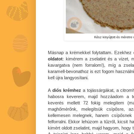
Kész kinyújtott és méretre 
Másnap a krémekkel folytattam. Ezekhez 
oldatot
: kimérem a zselatint és a vizet,
kavargatva (nem forralom!), míg a zsela
karamell-bevonathoz is ezt fogom használ
kell újra langyosítani.
A
diós krémhez
a tojássárgákat, a citrom
habosra keverem, majd hozzáadom a tej
keverés mellett 72 fokig melegítem (
maghőmérőnk, melegítsük csípősre, 
kellemesen melegnek, hanem csípősnek
felforralni. Ekkor lehúzom a tűzről, kicsi
kimért oldott zselatint, majd hagyom, hogy