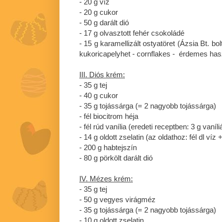
- 20 g víz
- 20 g cukor
- 50 g darált dió
- 17 g olvasztott fehér csokoládé
- 15 g karamellizált ostyatöret (Ázsia Bt. bo
kukoricapelyhet - cornflakes - érdemes has
III. Diós krém:
- 35 g tej
- 40 g cukor
- 35 g tojássárga (= 2 nagyobb tojássárga)
- fél biocitrom héja
- fél rúd vanília (eredeti receptben: 3 g vaníl
- 14 g oldott zselatin (az oldathoz: fél dl víz 
- 200 g habtejszín
- 80 g pörkölt darált dió
IV. Mézes krém:
- 35 g tej
- 50 g vegyes virágméz
- 35 g tojássárga (= 2 nagyobb tojássárga)
- 10 g oldott zselatin