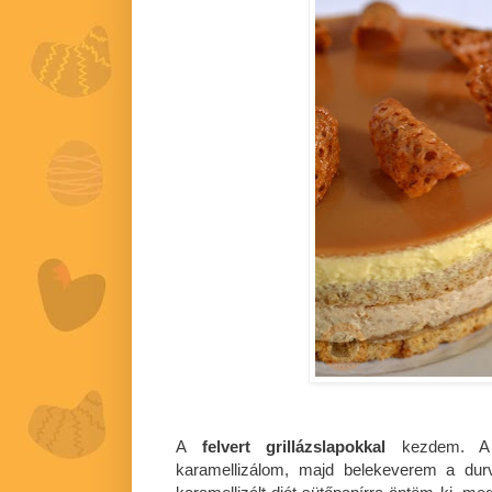
A
felvert grillázslapokkal
kezdem. A d
karamellizálom, majd belekeverem a durv