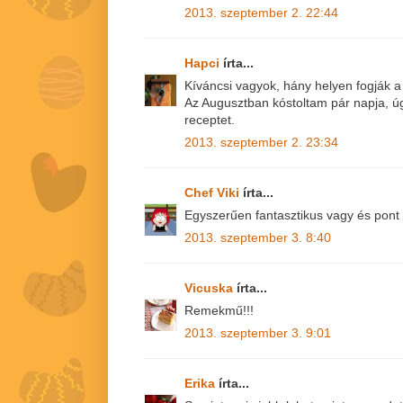
2013. szeptember 2. 22:44
Hapci
írta...
Kíváncsi vagyok, hány helyen fogják a 
Az Augusztban kóstoltam pár napja, úg
receptet.
2013. szeptember 2. 23:34
Chef Viki
írta...
Egyszerűen fantasztikus vagy és pont 
2013. szeptember 3. 8:40
Vicuska
írta...
Remekmű!!!
2013. szeptember 3. 9:01
Erika
írta...