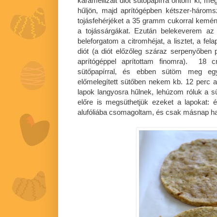
karamellizált diót sütőpapírra öntöm ki, 
hűljön, majd aprítógépben kétszer-hároms
tojásfehérjéket a 35 gramm cukorral kemé
a tojássárgákat. Ezután belekeverem az o
beleforgatom a citromhéjat, a lisztet, a felapr
diót (a diót előzőleg száraz serpenyőben 
aprítógéppel aprítottam finomra). 18 cm
sütőpapírral, és ebben sütöm meg egy
előmelegített sütőben nekem kb. 12 perc al
lapok langyosra hűlnek, lehúzom róluk a sü
előre is megsüthetjük ezeket a lapokat: 
alufóliába csomagoltam, és csak másnap ha