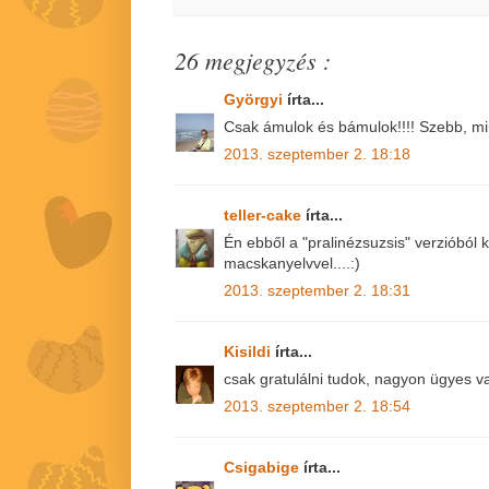
26 megjegyzés :
Györgyi
írta...
Csak ámulok és bámulok!!!! Szebb, min
2013. szeptember 2. 18:18
teller-cake
írta...
Én ebből a "pralinézsuzsis" verzióból 
macskanyelvvel....:)
2013. szeptember 2. 18:31
Kisildi
írta...
csak gratulálni tudok, nagyon ügyes v
2013. szeptember 2. 18:54
Csigabige
írta...