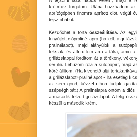
A tejszínt laza habbá verem, majd a fe
krémhez forgatom. Utána hozzáadom az 
aprítógépben finomra aprított diót, végü
tejszínhabot.
Kezdődhet a torta
összeállítás
a. Az egyik
kinyújtott diópraliné-lapra (ha kell, a gril
pralinélapot), majd alányúlok a sütőpapí
fekszik, és átfordítom arra a tálra, amin a 
grillázslappal fordítom át a törékeny, vékon
sérülni. Lehúzom róla a sütőpapírt, majd az a
köré állítom. (Ha kivehető aljú tortakarikáv
a grillázslapot+pralinélapot - ha esetleg kic
az sem gond, kézzel utána tudjuk igazít
szépséghibát.) A pralinélapra öntöm a dió
a második felvert grillázslapot. A félig össz
készül a második krém.