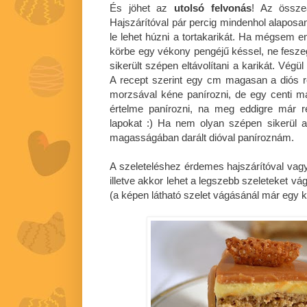
És jöhet az
utolsó felvonás
! Az összeá
Hajszárítóval pár percig mindenhol alapos
le lehet húzni a tortakarikát. Ha mégsem 
körbe egy vékony pengéjű késsel, ne fesz
sikerült szépen eltávolítani a karikát. Végü
A recept szerint egy cm magasan a diós r
morzsával kéne panírozni, de egy centi ma
értelme panírozni, na meg eddigre már 
lapokat :) Ha nem olyan szépen sikerül a t
magasságában darált dióval paníroznám.
A szeleteléshez érdemes hajszárítóval vagy
illetve akkor lehet a legszebb szeleteket vág
(a képen látható szelet vágásánál már egy k