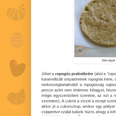
Diós lapok
Jöhet a
ropogós pralinékrém
(ahol a "rop
karamellizált ostyatöretnek ropognia kéne, 
nedvességtartalmától a ropogósság sajno
persze azért nem érdemes kihagyni, hiszen
mégis egyszerűsíteni szeretne, az ezt a r
szerintem). A cukrot a vízzel a recept szer
akkor jó a cukorszirup, amikor egy pöttyet
csippentve szálat tudunk húzni, ahogy a két 