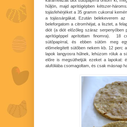
karamellizált diót sütőpapírra öntöm ki, 
hűljön, majd aprítógépben kétszer-hároms
tojásfehérjéket a 35 gramm cukorral kemé
a tojássárgákat. Ezután belekeverem az o
beleforgatom a citromhéjat, a lisztet, a felapr
diót (a diót előzőleg száraz serpenyőben 
aprítógéppel aprítottam finomra). 18 cm
sütőpapírral, és ebben sütöm meg egy
előmelegített sütőben nekem kb. 12 perc al
lapok langyosra hűlnek, lehúzom róluk a sü
előre is megsüthetjük ezeket a lapokat: 
alufóliába csomagoltam, és csak másnap ha