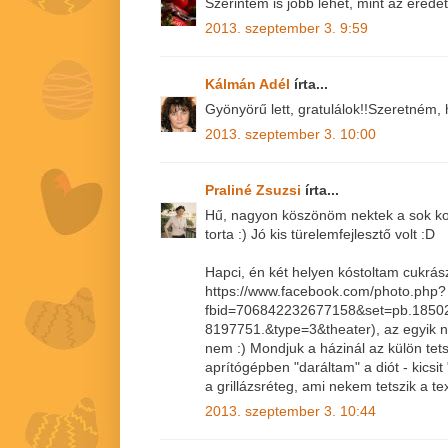
Szerintem is jobb lehet, mint az eredet
2013. szeptember 3. 9:59
Kálmán Adél
írta...
Gyönyörű lett, gratulálok!!Szeretném, 
2013. szeptember 3. 10:00
Praliné Zsuzsi
írta...
Hű, nagyon köszönöm nektek a sok kom
torta :) Jó kis türelemfejlesztő volt :D
Hapci, én két helyen kóstoltam cukrászda
https://www.facebook.com/photo.php?
fbid=706842232677158&set=pb.1850
8197751.&type=3&theater), az egyik n
nem :) Mondjuk a házinál az külön tets
aprítógépben "daráltam" a diót - kicsi
a grillázsréteg, ami nekem tetszik a te
2013. szeptember 3. 10:44