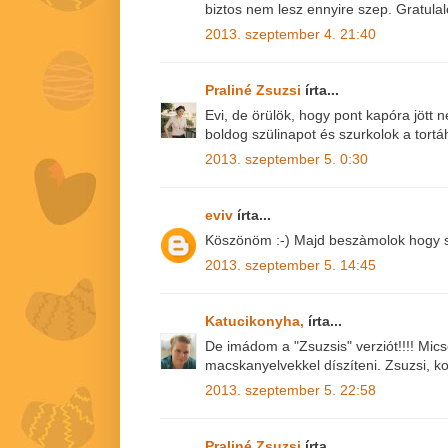
biztos nem lesz ennyire szep. Gratulal
2013. szeptember 4. 21:40
Praliné Zsuzsi
írta...
Evi, de örülök, hogy pont kapóra jött n
boldog szülinapot és szurkolok a tortá
2013. szeptember 5. 0:30
eviv
írta...
Köszönöm :-) Majd beszàmolok hogy si
2013. szeptember 5. 14:45
Katucikonyha,
írta...
De imádom a "Zsuzsis" verziót!!!! Mic
macskanyelvekkel díszíteni. Zsuzsi, k
2013. szeptember 5. 22:58
Praliné Zsuzsi
írta...