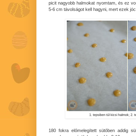
picit nagyobb halmokat nyomtam, és ez vol
5-6 cm távolságot kell hagyni, mert ezek jó
1. tepsiben túl kicsi halmok; 2. 
180 fokra előmelegített sütőben addig s