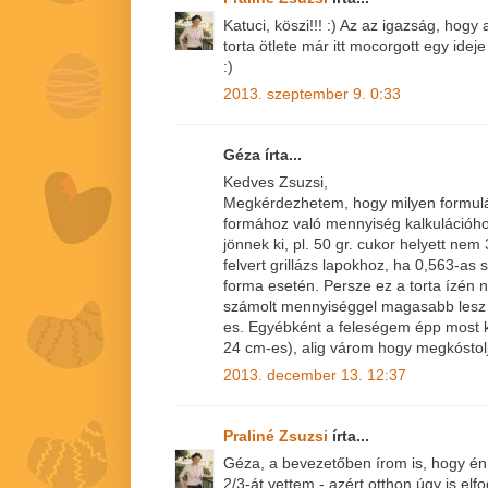
Katuci, köszi!!! :) Az az igazság, hog
torta ötlete már itt mocorgott egy ide
:)
2013. szeptember 9. 0:33
Géza írta...
Kedves Zsuzsi,
Megkérdezhetem, hogy milyen formulá
formához való mennyiség kalkuláció
jönnek ki, pl. 50 gr. cukor helyett nem
felvert grillázs lapokhoz, ha 0,563-as
forma esetén. Persze ez a torta ízén n
számolt mennyiséggel magasabb lesz a
es. Egyébként a feleségem épp most k
24 cm-es), alig várom hogy megkóstol
2013. december 13. 12:37
Praliné Zsuzsi
írta...
Géza, a bevezetőben írom is, hogy én
2/3-át vettem - azért otthon úgy is elfo