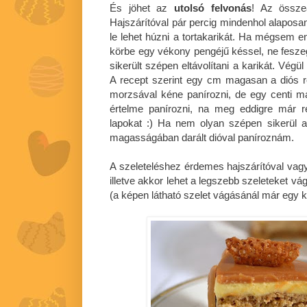
És jöhet az
utolsó felvonás
! Az összeá
Hajszárítóval pár percig mindenhol alapos
le lehet húzni a tortakarikát. Ha mégsem 
körbe egy vékony pengéjű késsel, ne fesz
sikerült szépen eltávolítani a karikát. Végü
A recept szerint egy cm magasan a diós r
morzsával kéne panírozni, de egy centi ma
értelme panírozni, na meg eddigre már 
lapokat :) Ha nem olyan szépen sikerül a t
magasságában darált dióval paníroznám.
A szeleteléshez érdemes hajszárítóval vagy
illetve akkor lehet a legszebb szeleteket vág
(a képen látható szelet vágásánál már egy k