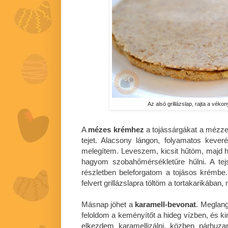
Az alsó grillázslap, rajta a vékon
A
mézes krémhez
a tojássárgákat a mézz
tejet. Alacsony lángon, folyamatos kever
melegítem. Leveszem, kicsit hűtöm, majd h
hagyom szobahőmérsékletűre hűlni. A tej
részletben beleforgatom a tojásos krémb
felvert grillázslapra töltöm a tortakarikában
Másnap jöhet a
karamell-bevonat
. Meglang
feloldom a keményítőt a hideg vízben, és ki
elkezdem karamellizálni, közben párhuza