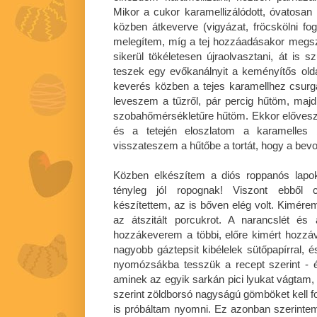
Mikor a cukor karamellizálódott, óvatosan
közben átkeverve (vigyázat, fröcskölni f
melegítem, míg a tej hozzáadásakor megszi
sikerül tökéletesen újraolvasztani, át is s
teszek egy evőkanálnyit a keményítős old
keverés közben a tejes karamellhez csurg
leveszem a tűzről, pár percig hűtöm, majd
szobahőmérsékletűre hűtöm. Ekkor előveszem
és a tetején eloszlatom a karamelles
visszateszem a hűtőbe a tortát, hogy a bevo
Közben elkészítem a diós roppanós lapo
tényleg jól ropognak! Viszont ebből 
készítettem, az is bőven elég volt. Kimérem 
az átszitált porcukrot. A narancslét és
hozzákeverem a többi, előre kimért hozzáva
nagyobb gáztepsit kibélelek sütőpapírral,
nyomózsákba tesszük a recept szerint - 
aminek az egyik sarkán pici lyukat vágtam, e
szerint zöldborsó nagyságú gömböket kell for
is próbáltam nyomni. Ez azonban szerintem