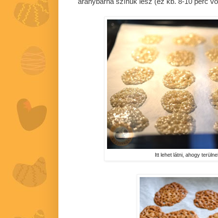
aranybarna színük lesz (ez kb. 8-10 perc vol
Itt lehet látni, ahogy terül