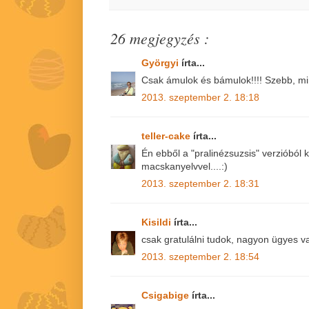
26 megjegyzés :
Györgyi
írta...
Csak ámulok és bámulok!!!! Szebb, min
2013. szeptember 2. 18:18
teller-cake
írta...
Én ebből a "pralinézsuzsis" verzióból 
macskanyelvvel....:)
2013. szeptember 2. 18:31
Kisildi
írta...
csak gratulálni tudok, nagyon ügyes v
2013. szeptember 2. 18:54
Csigabige
írta...