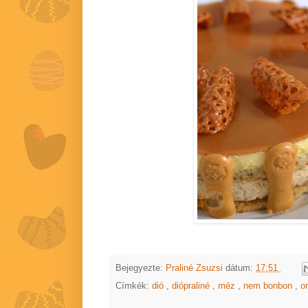
Bejegyezte:
Praliné Zsuzsi
dátum:
17:51
Címkék:
dió
,
diópraliné
,
méz
,
nem bonbon
,
o