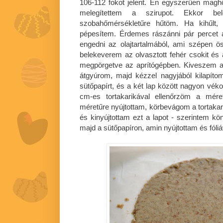
106-112 fokot jelent. Én egyszerűen magh
melegítettem a szirupot. Ekkor be
szobahőmérsékletűre hűtöm. Ha kihűlt,
pépesítem. Érdemes rászánni pár percet a
engedni az olajtartalmából, ami szépen ö
belekeverem az olvasztott fehér csokit és a
megpörgetve az aprítógépben. Kiveszem a
átgyúrom, majd kézzel nagyjából kilapíto
sütőpapírt, és a két lap között nagyon vék
cm-es tortakarikával ellenőrzöm a mére
méretűre nyújtottam, körbevágom a tortaka
és kinyújtottam ezt a lapot - szerintem kön
majd a sütőpapíron, amin nyújtottam és fóliá