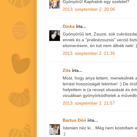
Gyönyörű! Kaphatok egy szeletet?
2013. szeptember 2. 20:06
Dinka
írta...
Gyönyörűű lett, Zsuzsi, sok cukrászda
ennek és a "pralinézsuzsis" verzió biz
elismerésem, én tuti nem állnék neki :
2013. szeptember 2. 21:35
Zita
írta...
Most, hogy anya lettem, menekülnék az
leírást hosszúságát tekintve! :) De örü
helyettem is (a recept olvasását és ér
vizuálisan gyönyörködhetek a művedb
2013. szeptember 2. 21:57
Bartus Dóri
írta...
Istenien néz ki... Még nem kóstoltam
:)