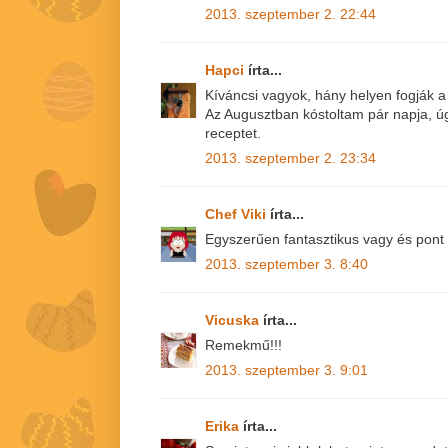
2013. szeptember 2. 22:44
Hapci
írta...
Kíváncsi vagyok, hány helyen fogják a 
Az Augusztban kóstoltam pár napja, úg
receptet.
2013. szeptember 2. 23:34
Chef Viki
írta...
Egyszerűen fantasztikus vagy és pont 
2013. szeptember 3. 8:40
Vicuska
írta...
Remekmű!!!
2013. szeptember 3. 9:01
Erika
írta...