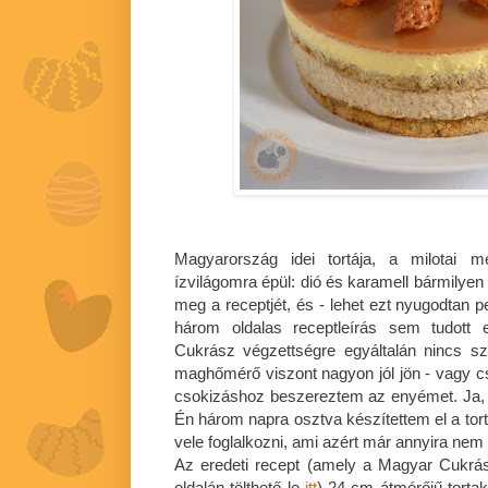
Magyarország idei tortája, a milotai 
ízvilágomra épül: dió és karamell bármilye
meg a receptjét, és - lehet ezt nyugodtan p
három oldalas receptleírás sem tudott el
Cukrász végzettségre egyáltalán nincs s
maghőmérő viszont nagyon jól jön - vagy 
csokizáshoz beszereztem az enyémet. Ja, é
Én három napra osztva készítettem el a tortá
vele foglalkozni, ami azért már annyira nem
Az eredeti recept (amely a Magyar Cukrás
oldalán tölthető le
itt
) 24 cm átmérőjű torta