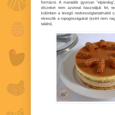
formázni. A maradék gyorsan "elpárolog"
díszeket nem azonnal használjuk fel, t
különben a levegő nedvességtartalmától s
elvesztik a ropogósságukat (ezért nem na
találni).