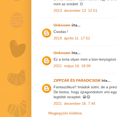
mint az eredeti :D
2013. december 13. 12:51
Unknown
írta...
Csodas !
2019. április 11. 17:51
Unknown
írta...
Ez a torta olyan mint a bün-lenyügözö 
2021. május 16. 18:09
ZIPPZÁR ÉS PARADICSOM
írta...
Fantasztikus!! Imádok sütni, de a preci
De biztos, hogy újragondolom vmi eg
legtöbb receptet. 😀😋
2021. december 16. 7:44
Megjegyzés küldése