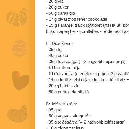
- 20 g víz
- 20 g cukor
- 50 g darált dió
- 17 g olvasztott fehér csokoládé
- 15 g karamellizált ostyatöret (Ázsia Bt. bo
kukoricapelyhet - cornflakes - érdemes has
III. Diós krém:
- 35 g tej
- 40 g cukor
- 35 g tojássárga (= 2 nagyobb tojássárga)
- fél biocitrom héja
- fél rúd vanília (eredeti receptben: 3 g vaníl
- 14 g oldott zselatin (az oldathoz: fél dl víz 
- 200 g habtejszín
- 80 g pörkölt darált dió
IV. Mézes krém:
- 35 g tej
- 50 g vegyes virágméz
- 35 g tojássárga (= 2 nagyobb tojássárga)
- 10 g oldott zselatin