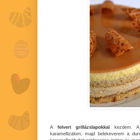
A
felvert grillázslapokkal
kezdem. A d
karamellizálom, majd belekeverem a durv