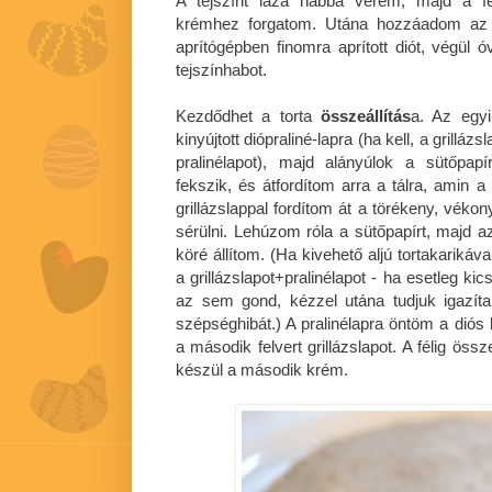
A tejszínt laza habbá verem, majd a fe
krémhez forgatom. Utána hozzáadom az 
aprítógépben finomra aprított diót, végü
tejszínhabot.
Kezdődhet a torta
összeállítás
a. Az egyik
kinyújtott diópraliné-lapra (ha kell, a gril
pralinélapot), majd alányúlok a sütőpapí
fekszik, és átfordítom arra a tálra, amin a 
grillázslappal fordítom át a törékeny, vékon
sérülni. Lehúzom róla a sütőpapírt, majd az a
köré állítom. (Ha kivehető aljú tortakarikáv
a grillázslapot+pralinélapot - ha esetleg kic
az sem gond, kézzel utána tudjuk igazít
szépséghibát.) A pralinélapra öntöm a dió
a második felvert grillázslapot. A félig össz
készül a második krém.