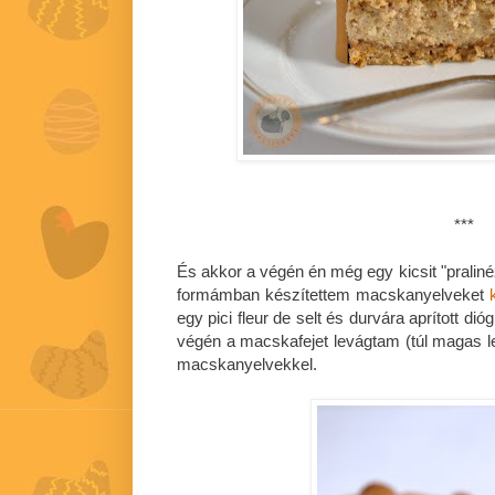
***
És akkor a végén én még egy kicsit "praliné
formámban készítettem macskanyelveket
egy pici fleur de selt és durvára aprított d
végén a macskafejet levágtam (túl magas let
macskanyelvekkel.