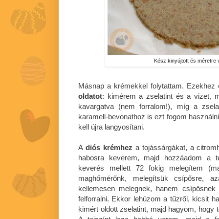
Kész kinyújtott és méretre 
Másnap a krémekkel folytattam. Ezekhez 
oldatot
: kimérem a zselatint és a vizet,
kavargatva (nem forralom!), míg a zsela
karamell-bevonathoz is ezt fogom használ
kell újra langyosítani.
A
diós krémhez
a tojássárgákat, a citrom
habosra keverem, majd hozzáadom a tej
keverés mellett 72 fokig melegítem (
maghőmérőnk, melegítsük csípősre, 
kellemesen melegnek, hanem csípősnek
felforralni. Ekkor lehúzom a tűzről, kicsi
kimért oldott zselatint, majd hagyom, hogy