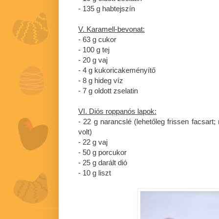
- 135 g habtejszín
V. Karamell-bevonat:
- 63 g cukor
- 100 g tej
- 20 g vaj
- 4 g kukoricakeményítő
- 8 g hideg víz
- 7 g oldott zselatin
VI. Diós roppanós lapok:
- 22 g narancslé (lehetőleg frissen facsar
volt)
- 22 g vaj
- 50 g porcukor
- 25 g darált dió
- 10 g liszt