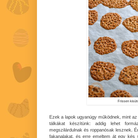
Frissen kisüt
Ezek a lapok ugyanúgy működnek, mint az os
tálkákat készítünk: addig lehet for
megszilárdulnak és roppanósak lesznek. Én
fakanalakat, és erre emeltem át egy kés 