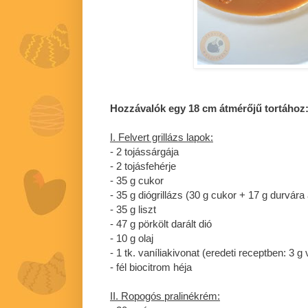
Hozzávalók egy 18 cm átmérőjű tortához
I. Felvert grillázs lapok:
- 2 tojássárgája
- 2 tojásfehérje
- 35 g cukor
- 35 g diógrillázs (30 g cukor + 17 g durvára a
- 35 g liszt
- 47 g pörkölt darált dió
- 10 g olaj
- 1 tk. vaníliakivonat (eredeti receptben: 3 g
- fél biocitrom héja
II. Ropogós pralinékrém: