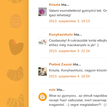
Kriszta
írta...
Valami eszméletlenül gyönyörű lett. G
igazi tehetség!
2013. szeptember 3. 19:13
Konyhavirtuóz
írta...
Csodaszép! A cukrászdák tortái elbújh
ehhez még macskanyelv is jár! :)
2013. szeptember 3. 22:24
Praliné Zsuzsi
írta...
Kriszta, Konyhavirtuóz, nagyon köszön
2013. szeptember 4. 18:04
eviv
írta...
Wow ez gyonyoru...az elmult napokban
recept 'hazi' valtozatat, mert vasarnap
magamtol. :-) vegre megtalaltam!!! :-)