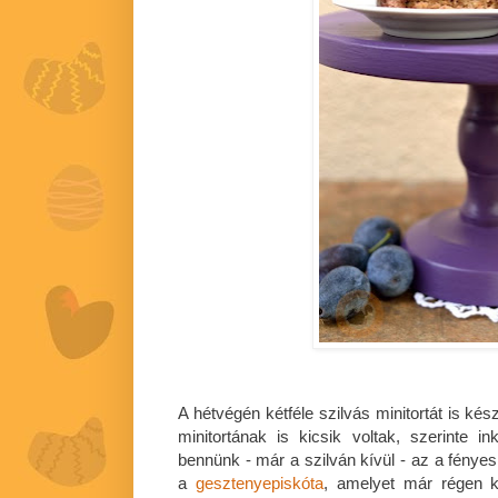
A hétvégén kétféle szilvás minitortát is ké
minitortának is kicsik voltak, szerinte
bennünk - már a szilván kívül - az a fénye
a
gesztenyepiskóta
, amelyet már régen k