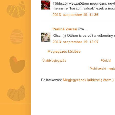
Többször visszajöttem megnézni, úgyh
mennyire "harapni valóak" ezek a max
2013. szeptember 19. 11:36
Praliné Zsuzsi
írta...
Köszi :)) Otthon is ez volt a vélemény r
2013. szeptember 19. 12:07
Megjegyzés küldése
Újabb bejegyzés
Főoldal
Mobilverzió megt
Feliratkozás:
Megjegyzések küldése ( Atom )