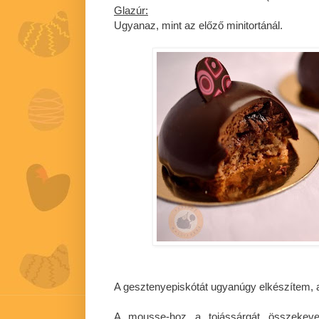
Glazúr:
Ugyanaz, mint az előző minitortánál.
A gesztenyepiskótát ugyanúgy elkészítem, a
A mousse-hoz a tojássárgát összekever