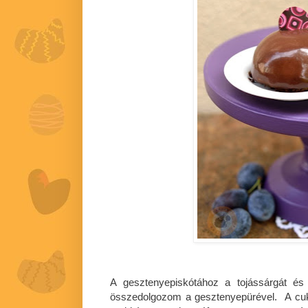
A gesztenyepiskótához a tojássárgát és 
összedolgozom a gesztenyepürével. A cukr