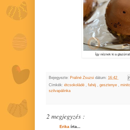
Így néznek ki a glazúrral
Bejegyezte:
Praliné Zsuzsi
dátum:
16:42
Címkék:
étcsokoládé
,
fahéj
,
gesztenye
,
minit
szilvapálinka
2 megjegyzés :
Erika
írta...