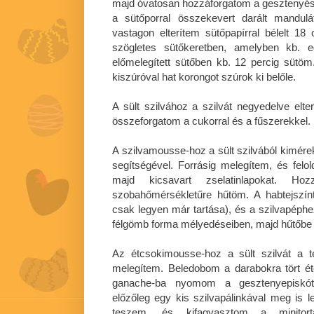
majd óvatosan hozzáforgatom a gesztenyés
a sütőporral összekevert darált mandul
vastagon elterítem sütőpapírral bélelt 1
szögletes sütőkeretben, amelyben kb. e
előmelegített sütőben kb. 12 percig süt
kiszúróval hat korongot szúrok ki belőle.
A sült szilvához a szilvát negyedelve elte
összeforgatom a cukorral és a fűszerekkel.
A szilvamousse-hoz a sült szilvából kimé
segítségével. Forrásig melegítem, és felo
majd kicsavart zselatinlapokat. Ho
szobahőmérsékletűre hűtöm. A habtejszín
csak legyen már tartása), és a szilvapéph
félgömb forma mélyedéseiben, majd hűtőbe
Az étcsokimousse-hoz a sült szilvát a te
melegítem. Beledobom a darabokra tört é
ganache-ba nyomom a gesztenyepiskótá
előzőleg egy kis szilvapálinkával meg is l
teszem, és kifagyasztom a minitort