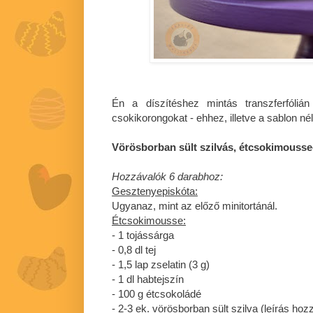
Én a díszítéshez mintás transzferfólián
csokikorongokat - ehhez, illetve a sablon né
Vörösborban sült szilvás, étcsokimousse
Hozzávalók 6 darabhoz:
Gesztenyepiskóta:
Ugyanaz, mint az előző minitortánál.
Étcsokimousse:
- 1 tojássárga
- 0,8 dl tej
- 1,5 lap zselatin (3 g)
- 1 dl habtejszín
- 100 g étcsokoládé
- 2-3 ek. vörösborban sült szilva (leírás ho