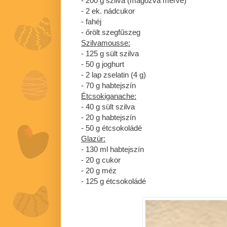
- 200 g szilva (magozva mérve)
- 2 ek. nádcukor
- fahéj
- őrölt szegfűszeg
Szilvamousse:
- 125 g sült szilva
- 50 g joghurt
- 2 lap zselatin (4 g)
- 70 g habtejszín
Étcsokiganache:
- 40 g sült szilva
- 20 g habtejszín
- 50 g étcsokoládé
Glazúr:
- 130 ml habtejszín
- 20 g cukor
- 20 g méz
- 125 g étcsokoládé