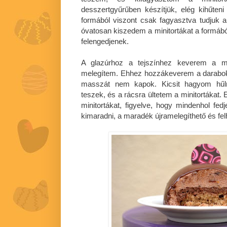
desszertgyűrűben készítjük, elég kihűten
formából viszont csak fagyasztva tudjuk a
óvatosan kiszedem a minitortákat a formáb
felengedjenek.
A glazúrhoz a tejszínhez keverem a mé
melegítem. Ehhez hozzákeverem a darabok
masszát nem kapok. Kicsit hagyom hűlni
teszek, és a rácsra ültetem a minitortákat.
minitortákat, figyelve, hogy mindenhol fed
kimaradni, a maradék újramelegíthető és fel