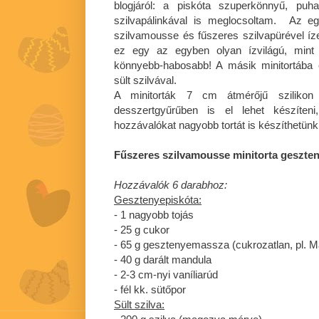
blogjáról: a piskóta szuperkönnyű, puh
szilvapálinkával is meglocsoltam. Az eg
szilvamousse és fűszeres szilvapürével íze
ez egy az egyben olyan ízvilágú, mint
könnyebb-habosabb! A másik minitortába 
sült szilvával.
A minitorták 7 cm átmérőjű szilikon 
desszertgyűrűben is el lehet készíteni
hozzávalókat nagyobb tortát is készíthetünk
Fűszeres szilvamousse minitorta geszte
Hozzávalók 6 darabhoz:
Gesztenyepiskóta:
- 1 nagyobb tojás
- 25 g cukor
- 65 g gesztenyemassza (cukrozatlan, pl. M
- 40 g darált mandula
- 2-3 cm-nyi vaníliarúd
- fél kk. sütőpor
Sült szilva: