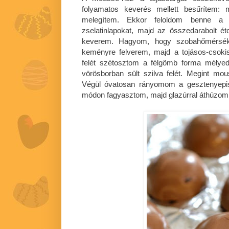
folyamatos keverés mellett besűrítem:
melegítem. Ekkor feloldom benne a hi
zselatinlapokat, majd az összedarabolt 
keverem. Hagyom, hogy szobahőmérsékle
keményre felverem, majd a tojásos-csok
felét szétosztom a félgömb forma mélyed
vörösborban sült szilva felét. Megint mo
Végül óvatosan rányomom a gesztenyepisk
módon fagyasztom, majd glazúrral áthúzom