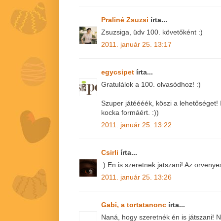
Praliné Zsuzsi
írta...
Zsuzsiga, üdv 100. követőként :)
2011. január 25. 13:17
egycsipet
írta...
Gratulálok a 100. olvasódhoz! :)
Szuper játéééék, köszi a lehetőséget!
kocka formáért. :))
2011. január 25. 13:22
Csirli
írta...
:) En is szeretnek jatszani! Az orvenye
2011. január 25. 13:26
Gabi, a tortatanonc
írta...
Naná, hogy szeretnék én is játszani!