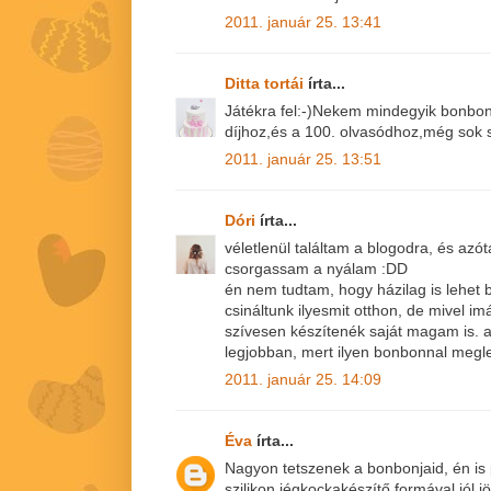
2011. január 25. 13:41
Ditta tortái
írta...
Játékra fel:-)Nekem mindegyik bonbon 
díjhoz,és a 100. olvasódhoz,még sok s
2011. január 25. 13:51
Dóri
írta...
véletlenül találtam a blogodra, és azót
csorgassam a nyálam :DD
én nem tudtam, hogy házilag is lehet 
csináltunk ilyesmit otthon, de mivel i
szívesen készítenék saját magam is. 
legjobban, mert ilyen bonbonnal meg
2011. január 25. 14:09
Éva
írta...
Nagyon tetszenek a bonbonjaid, én is
szilikon jégkockakészítő formával,jól jö