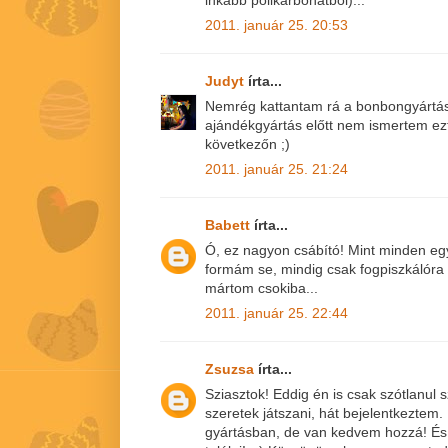
inkább polikarbonátból)...
2011. január 25. 20:53
Judyt
írta...
Nemrég kattantam rá a bonbongyártásr
ajándékgyártás előtt nem ismertem ezt 
következőn ;)
2011. január 25. 21:24
Babett
írta...
Ó, ez nagyon csábító! Mint minden eg
formám se, mindig csak fogpiszkálóra
mártom csokiba...
2011. január 25. 22:44
Zsuzsa
írta...
Sziasztok! Eddig én is csak szótlanul
szeretek játszani, hát bejelentkeztem
gyártásban, de van kedvem hozzá! És i