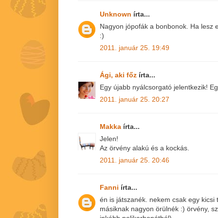
Unknown
írta...
Nagyon jópofák a bonbonok. Ha lesz e
:)
2011. január 25. 19:49
Ági, aki főz
írta...
Egy újabb nyálcsorgató jelentkezik! E
2011. január 25. 20:27
Makka
írta...
Jelen!
Az örvény alakú és a kockás.
2011. január 25. 20:46
Fanni
írta...
én is játszanék. nekem csak egy kicsi 
másiknak nagyon örülnék :) örvény, sz