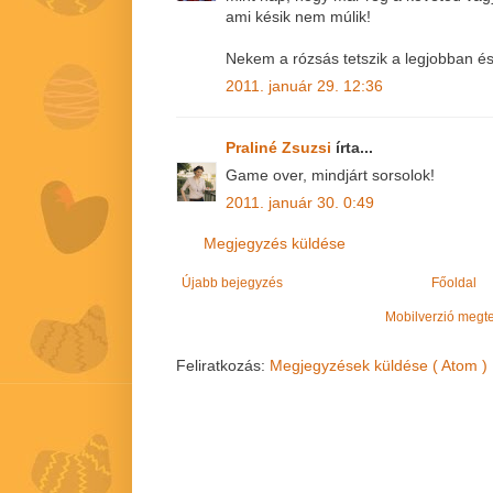
ami késik nem múlik!
Nekem a rózsás tetszik a legjobban é
2011. január 29. 12:36
Praliné Zsuzsi
írta...
Game over, mindjárt sorsolok!
2011. január 30. 0:49
Megjegyzés küldése
Újabb bejegyzés
Főoldal
Mobilverzió megt
Feliratkozás:
Megjegyzések küldése ( Atom )