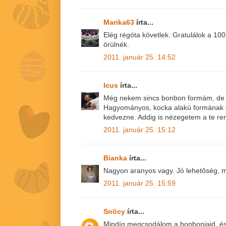
Marika63
írta...
Elég régóta követlek. Gratulálok a 10
örülnék.
2011. január 25. 14:52
Icus
írta...
Még nekem sincs bonbon formám, de 
Hagyományos, kocka alakú formának 
kedvezne. Addig is nézegetem a te re
2011. január 25. 15:12
Bianka
írta...
Nagyon aranyos vagy. Jó lehetőség, m
2011. január 25. 15:59
Snöcy
írta...
Mindíg megcsodálom a bonbonjaid, é