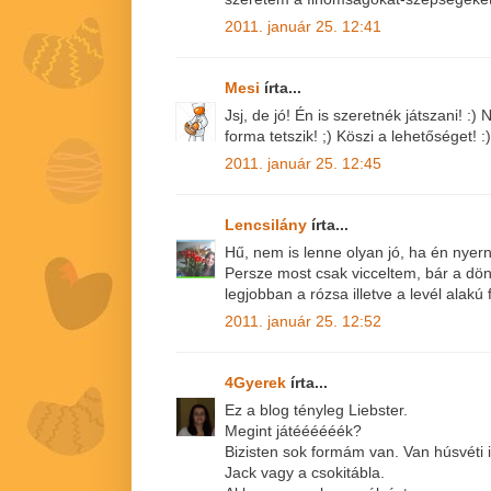
2011. január 25. 12:41
Mesi
írta...
Jsj, de jó! Én is szeretnék játszani! :
forma tetszik! ;) Köszi a lehetőséget! :)
2011. január 25. 12:45
Lencsilány
írta...
Hű, nem is lenne olyan jó, ha én nyer
Persze most csak vicceltem, bár a dön
legjobban a rózsa illetve a levél alakú
2011. január 25. 12:52
4Gyerek
írta...
Ez a blog tényleg Liebster.
Megint játéééééék?
Bizisten sok formám van. Van húsvéti i
Jack vagy a csokitábla.