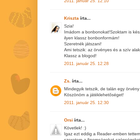
2011. január 25. 12:10
Kriszta
írta...
Szia!
Imádom a bonbonokat!Szoktam is készí
ilyen klassz bonbonformám!
Szeretnék játszani!
Ami tetszik: az örvényes és a szív alak
Klassz a blogod!
2011. január 25. 12:28
Zs.
írta...
Mindegyik tetszik, de talán egy örvén
Köszönöm a játéklehetőséget!
2011. január 25. 12:30
Orsi
írta...
Követlek! :)
Igaz ezt eddig a Reader-emben tettem,
szeretem a finomságokat-szépségeket,