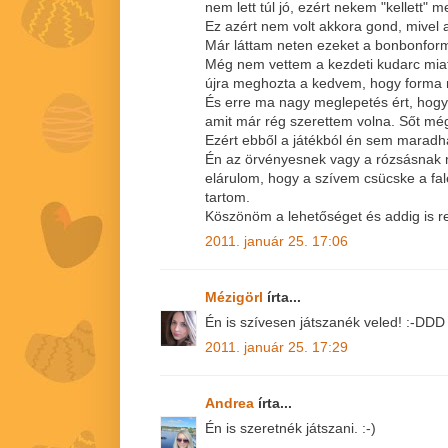
nem lett túl jó, ezért nekem "kellett" m
Ez azért nem volt akkora gond, mivel
Már láttam neten ezeket a bonbonform
Még nem vettem a kezdeti kudarc miat
újra meghozta a kedvem, hogy forma nél
És erre ma nagy meglepetés ért, hogy
amit már rég szerettem volna. Sőt még 
Ezért ebből a játékból én sem maradha
Én az örvényesnek vagy a rózsásnak 
elárulom, hogy a szívem csücske a fal
tartom.
Köszönöm a lehetőséget és addig is 
2011. január 25. 17:06
Mézigörl
írta...
Én is szívesen játszanék veled! :-DDD
2011. január 25. 17:29
Andrea
írta...
Én is szeretnék játszani. :-)