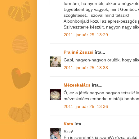
formám, ha nyernék, akkor a négyzete
Egyébként úgy vagyok, mint Gombóc Ar
szögleteset... szóval mind tetszik!
A bonbonjaid közül az epres-pezsgős p
Szilveszterre készült, nagyon nagy sike
2011. január 25. 13:29
Praliné Zsuzsi
írta...
Gabi, nagyon-nagyon örülök, hogy sike
2011. január 25. 13:33
Mézeskalács
írta...
Ó, ez a játék nagyon nagyon tetszik! 
mézeskalács emberke mintájú bonbon 
2011. január 25. 13:36
Kata
írta...
Szia!
Én is szeretnék játszani!A rózsa alakú