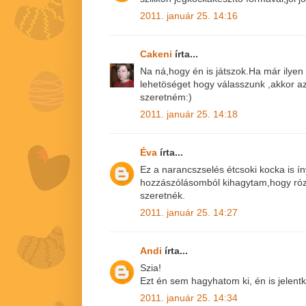
2011. január 25. 14:16
Cakeni
írta...
Na ná,hogy én is játszok.Ha már ilye
lehetöséget hogy válasszunk ,akkor a
szeretném:)
2011. január 25. 14:18
Éva
írta...
Ez a narancszselés étcsoki kocka is ín
hozzászólásomból kihagytam,hogy róz
szeretnék.
2011. január 25. 14:27
Andi
írta...
Szia!
Ezt én sem hagyhatom ki, én is jelentk
2011. január 25. 14:34