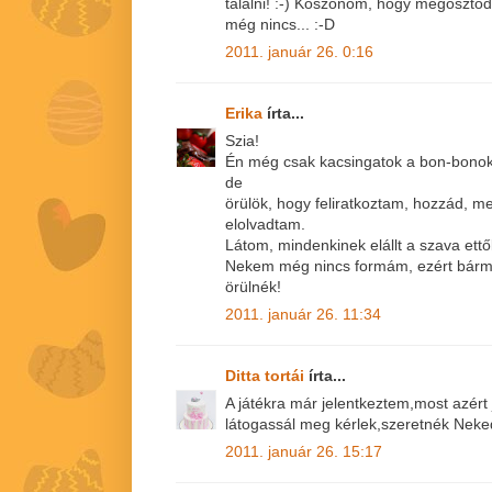
találni! :-) Köszönöm, hogy megoszto
még nincs... :-D
2011. január 26. 0:16
Erika
írta...
Szia!
Én még csak kacsingatok a bon-bonok 
de
örülök, hogy feliratkoztam, hozzád, me
elolvadtam.
Látom, mindenkinek elállt a szava ettő
Nekem még nincs formám, ezért bármely
örülnék!
2011. január 26. 11:34
Ditta tortái
írta...
A játékra már jelentkeztem,most azért
látogassál meg kérlek,szeretnék Neked
2011. január 26. 15:17