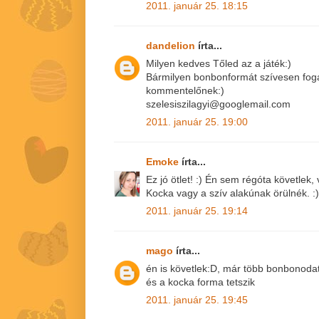
2011. január 25. 18:15
dandelion
írta...
Milyen kedves Tőled az a játék:)
Bármilyen bonbonformát szívesen fog
kommentelőnek:)
szelesiszilagyi@googlemail.com
2011. január 25. 19:00
Emoke
írta...
Ez jó ötlet! :) Én sem régóta követlek
Kocka vagy a szív alakúnak örülnék. :)
2011. január 25. 19:14
mago
írta...
én is követlek:D, már több bonbonoda
és a kocka forma tetszik
2011. január 25. 19:45