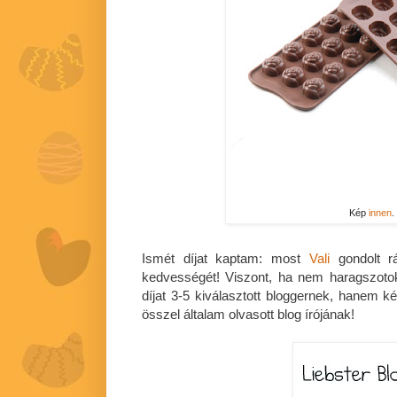
Kép
innen
.
Ismét díjat kaptam: most
Vali
gondolt r
kedvességét! Viszont, ha nem haragszot
díjat 3-5 kiválasztott bloggernek, hanem k
összel általam olvasott blog írójának!