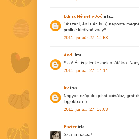
Edina Németh-Joó
írta...
Játszani, én is én is :)) naponta megn
praliné királynő vagy!!!
2011. január 27. 12:53
Andi
írta...
Szia! Én is jelenkeznék a játékra. Nag
2011. január 27. 14:14
bv
írta...
Nagyon szép dolgokat csinálsz, gratulá
legjobban :)
2011. január 27. 15:03
Eszter
írta...
Szia Erinacea!