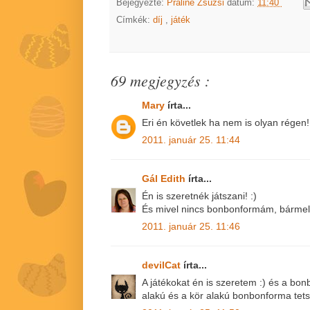
Bejegyezte:
Praliné Zsuzsi
dátum:
11:40
Címkék:
díj
,
játék
69 megjegyzés :
Mary
írta...
Eri én követlek ha nem is olyan régen!:
2011. január 25. 11:44
Gál Edith
írta...
Én is szeretnék játszani! :)
És mivel nincs bonbonformám, bármely
2011. január 25. 11:46
devilCat
írta...
A játékokat én is szeretem :) és a bon
alakú és a kör alakú bonbonforma tetsz