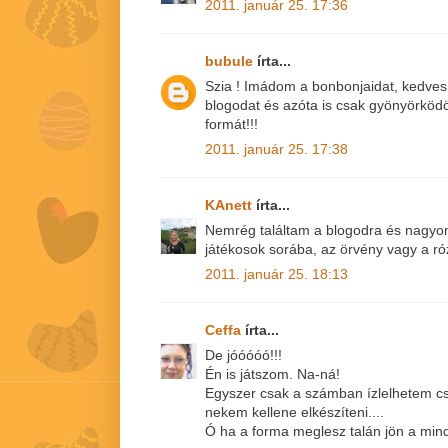
2011. január 25. 17:36
bubule
írta...
Szia ! Imádom a bonbonjaidat, kedves
blogodat és azóta is csak gyönyörkö
formát!!!
2011. január 25. 17:38
KAnett
írta...
Nemrég találtam a blogodra és nagyon 
játékosok sorába, az örvény vagy a r
2011. január 25. 18:13
Ceffa
írta...
De jóóóóó!!!
Én is játszom. Na-ná!
Egyszer csak a számban ízlelhetem cs
nekem kellene elkészíteni....
Ó ha a forma meglesz talán jön a mind