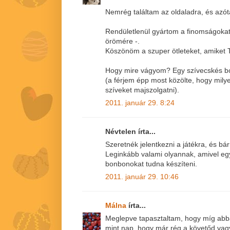
Nemrég találtam az oldaladra, és azót
Rendületlenül gyártom a finomságoka
örömére -.
Köszönöm a szuper ötleteket, amiket 
Hogy mire vágyom? Egy szívecskés b
(a férjem épp most közölte, hogy milye
szíveket majszolgatni).
2011. január 29. 8:24
Névtelen írta...
Szeretnék jelentkezni a játékra, és b
Leginkább valami olyannak, amivel egy
bonbonokat tudna készíteni.
2011. január 29. 10:46
Málna
írta...
Meglepve tapasztaltam, hogy míg abba
mint nap, hogy már rég a követőd vagy