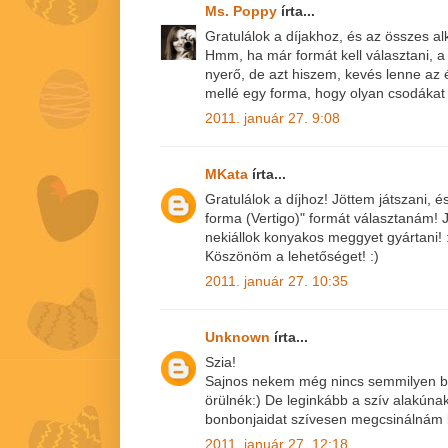
Ms. Poppy
írta...
Gratulálok a díjakhoz, és az összes a
Hmm, ha már formát kell választani, a 
nyerő, de azt hiszem, kevés lenne az
mellé egy forma, hogy olyan csodákat 
2011. január 27. 9:08
MKata
írta...
Gratulálok a díjhoz! Jöttem játszani, 
forma (Vertigo)" formát választanám! J
nekiállok konyakos meggyet gyártani! 
Köszönöm a lehetőséget! :)
2011. január 27. 10:35
Unknown
írta...
Szia!
Sajnos nekem még nincs semmilyen b
örülnék:) De leginkább a szív alakúna
bonbonjaidat szívesen megcsinálnám 
2011. január 27. 12:18