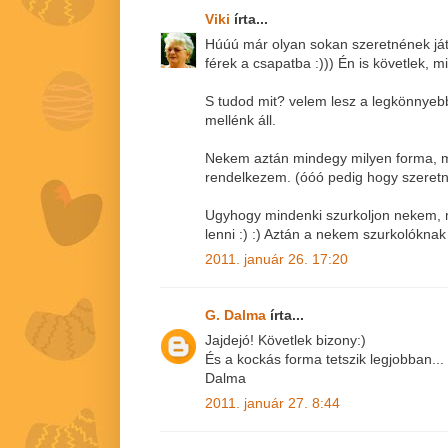
Viki
írta...
Húúú már olyan sokan szeretnének já
férek a csapatba :))) Én is követlek, m
S tudod mit? velem lesz a legkönnyebb
mellénk áll.
Nekem aztán mindegy milyen forma, 
rendelkezem. (óóó pedig hogy szeretné
Ugyhogy mindenki szurkoljon nekem, 
lenni :) :) Aztán a nekem szurkolóknak
2011. január 26. 17:20
G. Dalma
írta...
Jajdejó! Követlek bizony:)
És a kockás forma tetszik legjobban...
Dalma
2011. január 27. 8:44