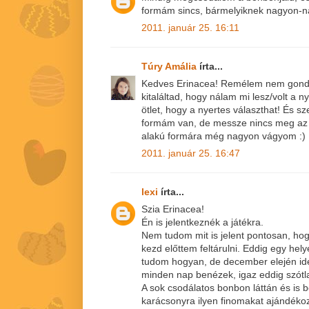
formám sincs, bármelyiknek nagyon-n
2011. január 25. 16:11
Túry Amália
írta...
Kedves Erinacea! Remélem nem gond
kitaláltad, hogy nálam mi lesz/volt a
ötlet, hogy a nyertes választhat! És s
formám van, de messze nincs meg az ö
alakú formára még nagyon vágyom :)
2011. január 25. 16:47
lexi
írta...
Szia Erinacea!
Én is jelentkeznék a játékra.
Nem tudom mit is jelent pontosan, hog
kezd előttem feltárulni. Eddig egy he
tudom hogyan, de december elején id
minden nap benézek, igaz eddig szótla
A sok csodálatos bonbon láttán és is 
karácsonyra ilyen finomakat ajándékoz