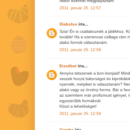
Akkor ezennel megpályáztam.
2011. január 25. 12:57
Diabolus
írta...
Szia! Én is csatlakoznék a játékhoz. K
tovább! Ha a szerencse csillaga rám 
alakú formát választanám.
2011. január 25. 12:58
Erzsébet
írta...
Annyira tetszenek a bon-bonjaid! Min
veszek hozzá bátorságot és kipróbálok
nyernék, melyiket is választanám? Nem 
alakú vagy az örvény forma. Bár a fa
az szerintem már profizmust igényel, 
egyszerűbb formáknál.
Köszi a lehetőséget!
2011. január 25. 12:59
Gomba
írta...