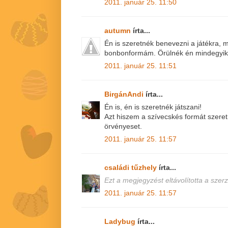
2011. január 25. 11:50
autumn
írta...
Én is szeretnék benevezni a játékra, 
bonbonformám. Örülnék én mindegyik
2011. január 25. 11:51
BirgánAndi
írta...
Én is, én is szeretnék játszani!
Azt hiszem a szívecskés formát szer
örvényeset.
2011. január 25. 11:57
családi tűzhely
írta...
Ezt a megjegyzést eltávolította a szerz
2011. január 25. 11:57
Ladybug
írta...