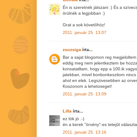
Én is szeretnék játszani :) És a szív
örülnék a legjobban :)
Grat a sok követőhöz!
2011. január 25. 13:07
zsuzsiga
írta...
Bar a sajat blogomon reg megjeloltem 
eddig meg nem jelentkeztem be hozza
konsatatltam, hogy epp a 100.ik vagyo
jatekban, mivel bonbonkeszitom nincs
ahol en elek. Legszivesebben az orve
Koszonom a lehetoseget!
2011. január 25. 13:09
Lilla
írta...
ez tök jó .-)
én a kerek "örvény"-es tetejűt válasz
2011. január 25. 13:16