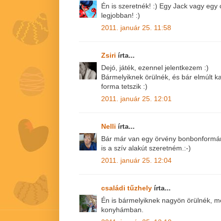
Én is szeretnék! :) Egy Jack vagy egy 
legjobban! :)
2011. január 25. 11:58
Zsiri
írta...
Dejó, játék, ezennel jelentkezem :)
Bármelyiknek örülnék, és bár elmúlt k
forma tetszik :)
2011. január 25. 12:01
Nelli
írta...
Bár már van egy örvény bonbonformám,
is a szív alakút szeretném.:-)
2011. január 25. 12:04
családi tűzhely
írta...
Én is bármelyiknek nagyön örülnék, me
konyhámban.