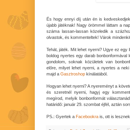
És hogy ennyi díj után én is kedveskedjek 
újabb játéknak! Nagy örömmel láttam a napo
száma lassan-lassan közeledik a százho
olvastok, és kommenteltek! Várok mindenkit 
Tehát, játék. Mit lehet nyerni? Ugye ez egy
boldog nyertes egy darab bonbonformával 
gondolom, soknak közületek van bonbon
előre, milyet lehet nyerni, a nyertes a nek
majd a
Gasztroshop
kínálatából.
Hogyan lehet nyerni? A nyereményt a követő
és szeretnél nyerni, hagyj egy komment
megírod, melyik bonbonformát választaná
határidő: január 29. szombat éjfél, aztán sor
PS.: Gyertek a
Facebookra
is, ott is lesznek