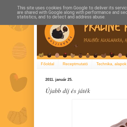
This site uses cookies from Google to deliver its servi
are shared with Google along with performance and secu
statistics, and to detect and address abuse.
Főoldal
Receptmutató
Technika, alapok
2011. január 25.
Újabb díj és játék