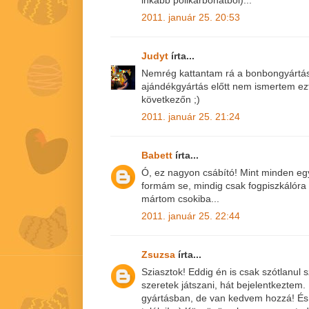
inkább polikarbonátból)...
2011. január 25. 20:53
Judyt
írta...
Nemrég kattantam rá a bonbongyártásr
ajándékgyártás előtt nem ismertem ezt 
következőn ;)
2011. január 25. 21:24
Babett
írta...
Ó, ez nagyon csábító! Mint minden eg
formám se, mindig csak fogpiszkálóra
mártom csokiba...
2011. január 25. 22:44
Zsuzsa
írta...
Sziasztok! Eddig én is csak szótlanul
szeretek játszani, hát bejelentkeztem
gyártásban, de van kedvem hozzá! És i