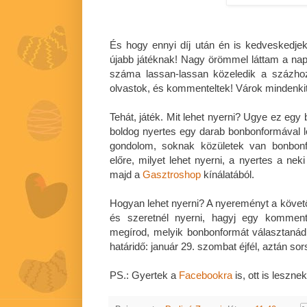
És hogy ennyi díj után én is kedveskedjek 
újabb játéknak! Nagy örömmel láttam a napo
száma lassan-lassan közeledik a százho
olvastok, és kommenteltek! Várok mindenkit 
Tehát, játék. Mit lehet nyerni? Ugye ez egy
boldog nyertes egy darab bonbonformával 
gondolom, soknak közületek van bonbon
előre, milyet lehet nyerni, a nyertes a nek
majd a
Gasztroshop
kínálatából.
Hogyan lehet nyerni? A nyereményt a követő
és szeretnél nyerni, hagyj egy komment
megírod, melyik bonbonformát választaná
határidő: január 29. szombat éjfél, aztán sor
PS.: Gyertek a
Facebookra
is, ott is lesznek