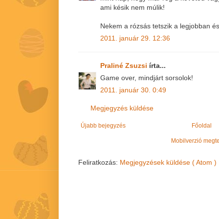
ami késik nem múlik!
Nekem a rózsás tetszik a legjobban é
2011. január 29. 12:36
Praliné Zsuzsi
írta...
Game over, mindjárt sorsolok!
2011. január 30. 0:49
Megjegyzés küldése
Újabb bejegyzés
Főoldal
Mobilverzió megt
Feliratkozás:
Megjegyzések küldése ( Atom )