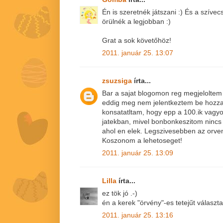
Én is szeretnék játszani :) És a szív
örülnék a legjobban :)
Grat a sok követőhöz!
2011. január 25. 13:07
zsuzsiga
írta...
Bar a sajat blogomon reg megjeloltem 
eddig meg nem jelentkeztem be hozza
konsatatltam, hogy epp a 100.ik vagyo
jatekban, mivel bonbonkeszitom nincs
ahol en elek. Legszivesebben az orve
Koszonom a lehetoseget!
2011. január 25. 13:09
Lilla
írta...
ez tök jó .-)
én a kerek "örvény"-es tetejűt válasz
2011. január 25. 13:16