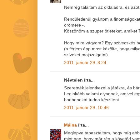
Nemrég találtam az oldaladra, és azót
Rendületlenül gyártom a finomságoka
örömére -.
Köszönöm a szuper ötleteket, amiket 
Hogy mire vágyom? Egy szívecskés b
(a férjem épp most közölte, hogy milye
szíveket majszolgatni).
2011. január 29. 8:24
Névtelen írta...
Szeretnék jelentkezni a játékra, és b
Leginkább valami olyannak, amivel egy
bonbonokat tudna készíteni.
2011. január 29. 10:46
Málna
írta...
Meglepve tapasztaltam, hogy míg abba
mint nap, hogy már rég a követőd vagy