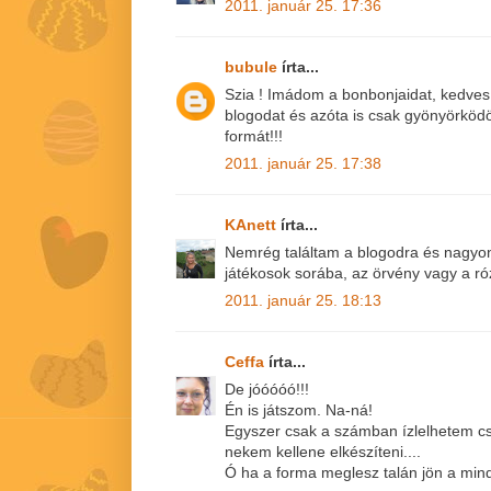
2011. január 25. 17:36
bubule
írta...
Szia ! Imádom a bonbonjaidat, kedves
blogodat és azóta is csak gyönyörkö
formát!!!
2011. január 25. 17:38
KAnett
írta...
Nemrég találtam a blogodra és nagyon 
játékosok sorába, az örvény vagy a r
2011. január 25. 18:13
Ceffa
írta...
De jóóóóó!!!
Én is játszom. Na-ná!
Egyszer csak a számban ízlelhetem cs
nekem kellene elkészíteni....
Ó ha a forma meglesz talán jön a mind