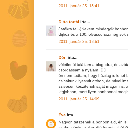
2011. január 25. 13:41
Ditta tortái
írta...
Játékra fel:-)Nekem mindegyik bonbon 
díjhoz,és a 100. olvasódhoz,még sok s
2011. január 25. 13:51
Dóri
írta...
véletlenül találtam a blogodra, és azót
csorgassam a nyálam :DD
én nem tudtam, hogy házilag is lehet 
csináltunk ilyesmit otthon, de mivel i
szívesen készítenék saját magam is. 
legjobban, mert ilyen bonbonnal meg
2011. január 25. 14:09
Éva
írta...
Nagyon tetszenek a bonbonjaid, én is
szilikon jégkockakészítő formával,jól jö