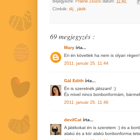
Bejegyezte:
Praliné Zsuzsi
dátum:
11:40
Címkék:
díj
,
játék
69 megjegyzés :
Mary
írta...
Eri én követlek ha nem is olyan régen!:
2011. január 25. 11:44
Gál Edith
írta...
Én is szeretnék játszani! :)
És mivel nincs bonbonformám, bármely
2011. január 25. 11:46
devilCat
írta...
A játékokat én is szeretem :) és a bon
alakú és a kör alakú bonbonforma tetsz