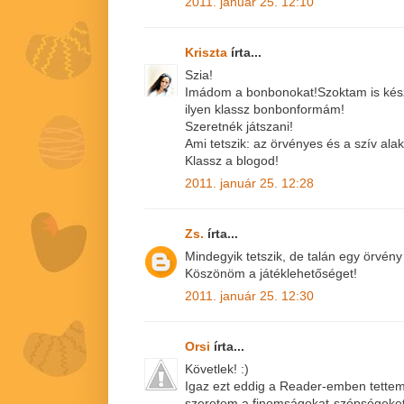
2011. január 25. 12:10
Kriszta
írta...
Szia!
Imádom a bonbonokat!Szoktam is készí
ilyen klassz bonbonformám!
Szeretnék játszani!
Ami tetszik: az örvényes és a szív alak
Klassz a blogod!
2011. január 25. 12:28
Zs.
írta...
Mindegyik tetszik, de talán egy örvén
Köszönöm a játéklehetőséget!
2011. január 25. 12:30
Orsi
írta...
Követlek! :)
Igaz ezt eddig a Reader-emben tettem,
szeretem a finomságokat-szépségeket,