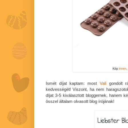
Kép
innen
.
Ismét díjat kaptam: most
Vali
gondolt r
kedvességét! Viszont, ha nem haragszot
díjat 3-5 kiválasztott bloggernek, hanem k
összel általam olvasott blog írójának!