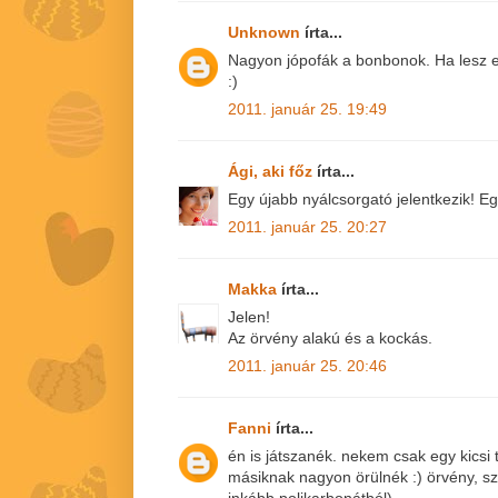
Unknown
írta...
Nagyon jópofák a bonbonok. Ha lesz e
:)
2011. január 25. 19:49
Ági, aki főz
írta...
Egy újabb nyálcsorgató jelentkezik! E
2011. január 25. 20:27
Makka
írta...
Jelen!
Az örvény alakú és a kockás.
2011. január 25. 20:46
Fanni
írta...
én is játszanék. nekem csak egy kicsi 
másiknak nagyon örülnék :) örvény, sz