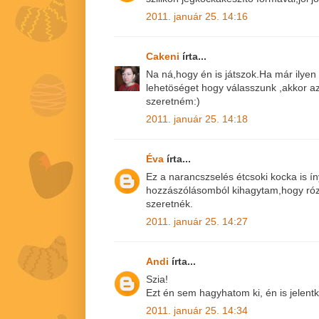
2011. január 25. 14:16
Cakeni
írta...
Na ná,hogy én is játszok.Ha már ilye
lehetöséget hogy válasszunk ,akkor a
szeretném:)
2011. január 25. 14:18
Éva
írta...
Ez a narancszselés étcsoki kocka is ín
hozzászólásomból kihagytam,hogy róz
szeretnék.
2011. január 25. 14:27
Andi
írta...
Szia!
Ezt én sem hagyhatom ki, én is jelentk
2011. január 25. 14:34