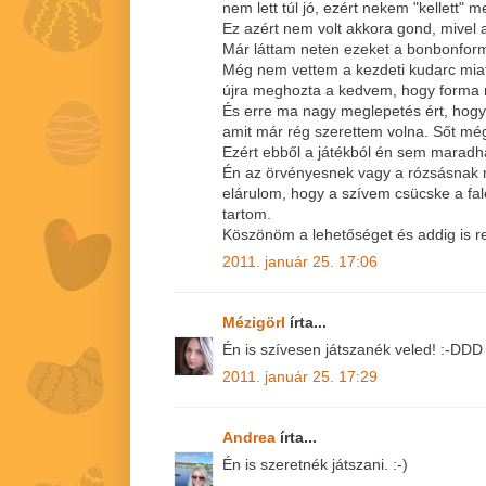
nem lett túl jó, ezért nekem "kellett" m
Ez azért nem volt akkora gond, mivel
Már láttam neten ezeket a bonbonform
Még nem vettem a kezdeti kudarc miat
újra meghozta a kedvem, hogy forma nél
És erre ma nagy meglepetés ért, hogy
amit már rég szerettem volna. Sőt még 
Ezért ebből a játékból én sem maradha
Én az örvényesnek vagy a rózsásnak 
elárulom, hogy a szívem csücske a fal
tartom.
Köszönöm a lehetőséget és addig is 
2011. január 25. 17:06
Mézigörl
írta...
Én is szívesen játszanék veled! :-DDD
2011. január 25. 17:29
Andrea
írta...
Én is szeretnék játszani. :-)