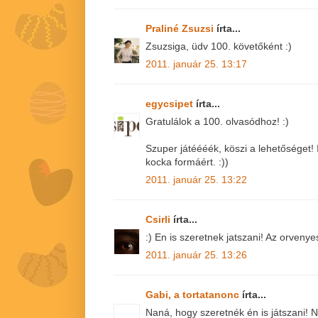
Praliné Zsuzsi
írta...
Zsuzsiga, üdv 100. követőként :)
2011. január 25. 13:17
egycsipet
írta...
Gratulálok a 100. olvasódhoz! :)
Szuper játéééék, köszi a lehetőséget!
kocka formáért. :))
2011. január 25. 13:22
Csirli
írta...
:) En is szeretnek jatszani! Az orvenye
2011. január 25. 13:26
Gabi, a tortatanonc
írta...
Naná, hogy szeretnék én is játszani!