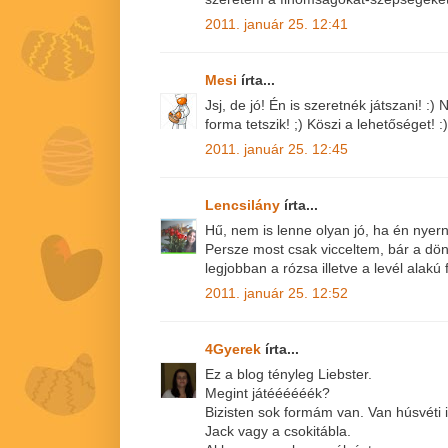
2011. január 25. 12:41
Mesi
írta...
Jsj, de jó! Én is szeretnék játszani! :
forma tetszik! ;) Köszi a lehetőséget! :)
2011. január 25. 12:45
Lencsilány
írta...
Hű, nem is lenne olyan jó, ha én nyer
Persze most csak vicceltem, bár a dön
legjobban a rózsa illetve a levél alakú
2011. január 25. 12:52
4Gyerek
írta...
Ez a blog tényleg Liebster.
Megint játéééééék?
Bizisten sok formám van. Van húsvéti i
Jack vagy a csokitábla.