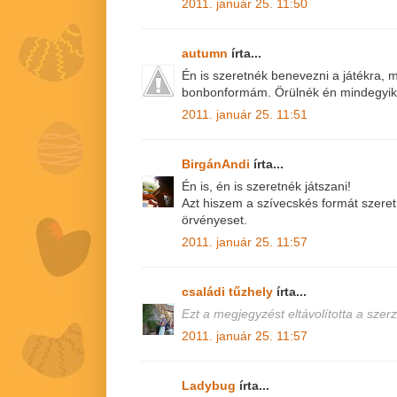
2011. január 25. 11:50
autumn
írta...
Én is szeretnék benevezni a játékra, 
bonbonformám. Örülnék én mindegyik
2011. január 25. 11:51
BirgánAndi
írta...
Én is, én is szeretnék játszani!
Azt hiszem a szívecskés formát szer
örvényeset.
2011. január 25. 11:57
családi tűzhely
írta...
Ezt a megjegyzést eltávolította a szerz
2011. január 25. 11:57
Ladybug
írta...