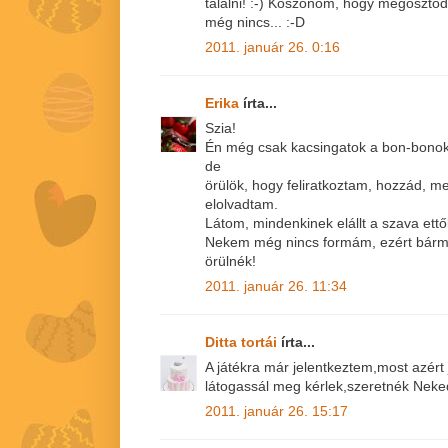
találni! :-) Köszönöm, hogy megoszto
még nincs... :-D
2011. január 26. 0:16
Erika
írta...
Szia!
Én még csak kacsingatok a bon-bonok 
de
örülök, hogy feliratkoztam, hozzád, me
elolvadtam.
Látom, mindenkinek elállt a szava ettő
Nekem még nincs formám, ezért bármely
örülnék!
2011. január 26. 11:34
Ditta tortái
írta...
A játékra már jelentkeztem,most azért
látogassál meg kérlek,szeretnék Neked
2011. január 26. 15:17