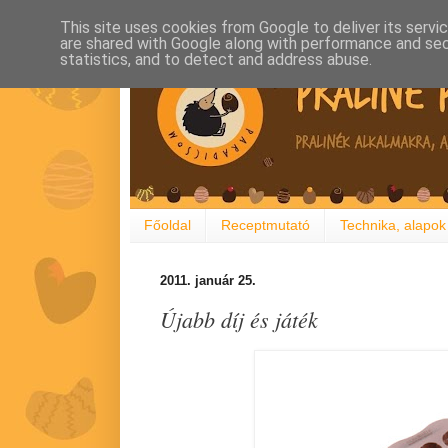
This site uses cookies from Google to deliver its servi
are shared with Google along with performance and secu
statistics, and to detect and address abuse.
Főoldal
Receptmutató
Technika, alapok
2011. január 25.
Újabb díj és játék