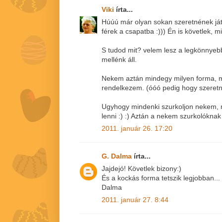
Viki
írta...
Húúú már olyan sokan szeretnének já
férek a csapatba :))) Én is követlek, m
S tudod mit? velem lesz a legkönnyebb
mellénk áll.
Nekem aztán mindegy milyen forma, 
rendelkezem. (óóó pedig hogy szeretné
Ugyhogy mindenki szurkoljon nekem, 
lenni :) :) Aztán a nekem szurkolóknak
2011. január 26. 17:20
G. Dalma
írta...
Jajdejó! Követlek bizony:)
És a kockás forma tetszik legjobban...
Dalma
2011. január 27. 8:44