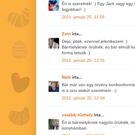
Én is szeretnék! :) Egy Jack vagy egy 
legjobban! :)
2011. január 25. 11:58
Zsiri
írta...
Dejó, játék, ezennel jelentkezem :)
Bármelyiknek örülnék, és bár elmúlt k
forma tetszik :)
2011. január 25. 12:01
Nelli
írta...
Bár már van egy örvény bonbonformám,
is a szív alakút szeretném.:-)
2011. január 25. 12:04
családi tűzhely
írta...
Én is bármelyiknek nagyön örülnék, me
konyhámban.