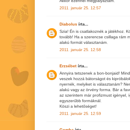
Akkor ezennel megpályáztam.
2011. január 25. 12:57
Diabolus
írta...
Szia! Én is csatlakoznék a játékhoz. K
tovább! Ha a szerencse csillaga rám 
alakú formát választanám.
2011. január 25. 12:58
Erzsébet
írta...
Annyira tetszenek a bon-bonjaid! Min
veszek hozzá bátorságot és kipróbálok
nyernék, melyiket is választanám? Nem 
alakú vagy az örvény forma. Bár a fa
az szerintem már profizmust igényel, 
egyszerűbb formáknál.
Köszi a lehetőséget!
2011. január 25. 12:59
Gomba
írta...