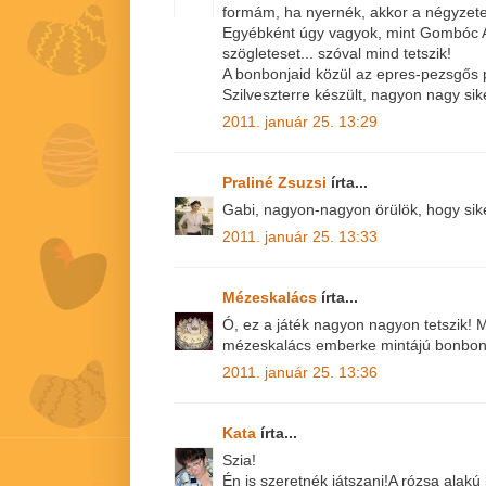
formám, ha nyernék, akkor a négyzete
Egyébként úgy vagyok, mint Gombóc Ar
szögleteset... szóval mind tetszik!
A bonbonjaid közül az epres-pezsgős p
Szilveszterre készült, nagyon nagy sike
2011. január 25. 13:29
Praliné Zsuzsi
írta...
Gabi, nagyon-nagyon örülök, hogy sike
2011. január 25. 13:33
Mézeskalács
írta...
Ó, ez a játék nagyon nagyon tetszik! 
mézeskalács emberke mintájú bonbon 
2011. január 25. 13:36
Kata
írta...
Szia!
Én is szeretnék játszani!A rózsa alakú