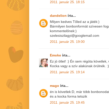
2011. január 25. 18:15
dandelion
írta...
Milyen kedves Tőled az a játék:)
Bármilyen bonbonformát szívesen fog
kommentelőnek:)
szelesiszilagyi@googlemail.com
2011. január 25. 19:00
Emoke
írta...
Ez jó ötlet! :) Én sem régóta követlek
Kocka vagy a szív alakúnak örülnék. :)
2011. január 25. 19:14
mago
írta...
én is követlek:D, már több bonbonoda
és a kocka forma tetszik
2011. január 25. 19:45