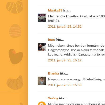
Marika63
írta...
Elég régóta követlek. Gratulálok a 10
örülnék.
2011. január 25. 14:52
Icus
írta...
Még nekem sincs bonbon formám, de 
Hagyományos, kocka alakú formának 
kedvezne. Addig is nézegetem a te re
2011. január 25. 15:12
Bianka
írta...
Nagyon aranyos vagy. Jó lehetőség, m
2011. január 25. 15:59
Snöcy
írta...
Mindíg megcsodálom a bonbonjaid, é