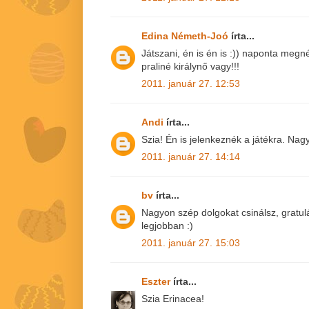
Edina Németh-Joó
írta...
Játszani, én is én is :)) naponta megn
praliné királynő vagy!!!
2011. január 27. 12:53
Andi
írta...
Szia! Én is jelenkeznék a játékra. Nag
2011. január 27. 14:14
bv
írta...
Nagyon szép dolgokat csinálsz, gratulá
legjobban :)
2011. január 27. 15:03
Eszter
írta...
Szia Erinacea!