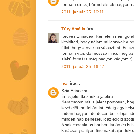
formám sincs, bármelyiknek nagyon-n
2011. január 25. 16:11
Túry Amália
írta...
Kedves Erinacea! Remélem nem gond
kitaláltad, hogy nálam mi lesz/volt a
ötlet, hogy a nyertes választhat! És s
formám van, de messze nincs meg az ö
alakú formára még nagyon vágyom :)
2011. január 25. 16:47
lexi
írta...
Szia Erinacea!
Én is jelentkeznék a játékra.
Nem tudom mit is jelent pontosan, hog
kezd előttem feltárulni. Eddig egy he
tudom hogyan, de december elején id
minden nap benézek, igaz eddig szótla
A sok csodálatos bonbon láttán és is 
karácsonyra ilyen finomakat ajándékoz