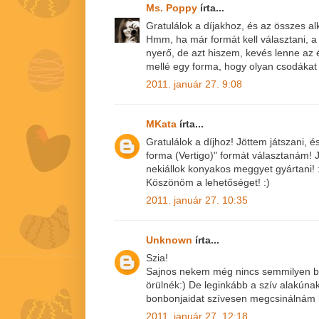
Ms. Poppy
írta...
Gratulálok a díjakhoz, és az összes a
Hmm, ha már formát kell választani, a 
nyerő, de azt hiszem, kevés lenne az
mellé egy forma, hogy olyan csodákat 
2011. január 27. 9:08
MKata
írta...
Gratulálok a díjhoz! Jöttem játszani, 
forma (Vertigo)" formát választanám! J
nekiállok konyakos meggyet gyártani! 
Köszönöm a lehetőséget! :)
2011. január 27. 10:35
Unknown
írta...
Szia!
Sajnos nekem még nincs semmilyen b
örülnék:) De leginkább a szív alakúna
bonbonjaidat szívesen megcsinálnám 
2011. január 27. 12:18