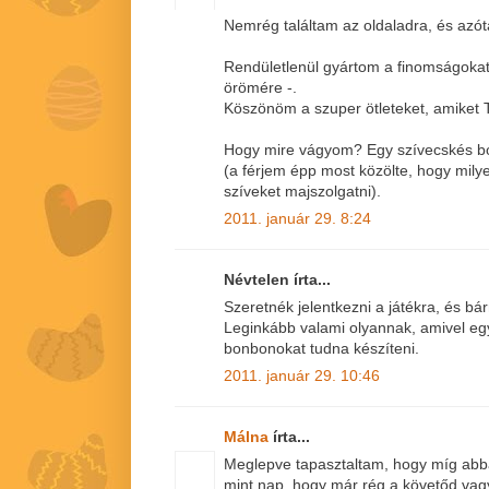
Nemrég találtam az oldaladra, és azót
Rendületlenül gyártom a finomságoka
örömére -.
Köszönöm a szuper ötleteket, amiket 
Hogy mire vágyom? Egy szívecskés b
(a férjem épp most közölte, hogy milye
szíveket majszolgatni).
2011. január 29. 8:24
Névtelen írta...
Szeretnék jelentkezni a játékra, és b
Leginkább valami olyannak, amivel egy
bonbonokat tudna készíteni.
2011. január 29. 10:46
Málna
írta...
Meglepve tapasztaltam, hogy míg abba
mint nap, hogy már rég a követőd vagy