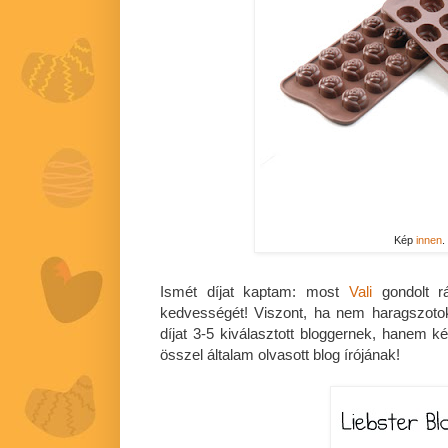
Kép
innen
.
Ismét díjat kaptam: most
Vali
gondolt r
kedvességét! Viszont, ha nem haragszot
díjat 3-5 kiválasztott bloggernek, hanem k
összel általam olvasott blog írójának!