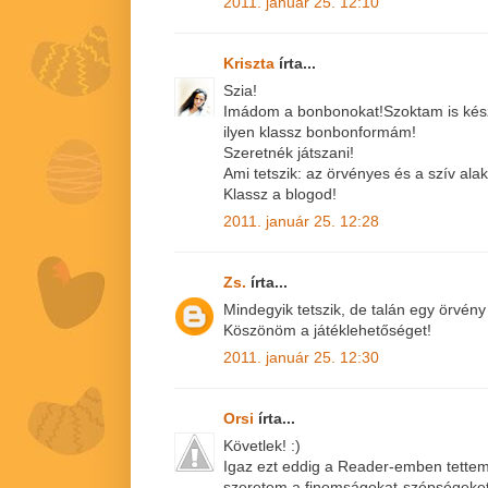
2011. január 25. 12:10
Kriszta
írta...
Szia!
Imádom a bonbonokat!Szoktam is készí
ilyen klassz bonbonformám!
Szeretnék játszani!
Ami tetszik: az örvényes és a szív alak
Klassz a blogod!
2011. január 25. 12:28
Zs.
írta...
Mindegyik tetszik, de talán egy örvén
Köszönöm a játéklehetőséget!
2011. január 25. 12:30
Orsi
írta...
Követlek! :)
Igaz ezt eddig a Reader-emben tettem,
szeretem a finomságokat-szépségeket,