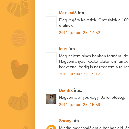
Marika63
írta...
Elég régóta követlek. Gratulálok a 10
örülnék.
2011. január 25. 14:52
Icus
írta...
Még nekem sincs bonbon formám, de 
Hagyományos, kocka alakú formának 
kedvezne. Addig is nézegetem a te re
2011. január 25. 15:12
Bianka
írta...
Nagyon aranyos vagy. Jó lehetőség, m
2011. január 25. 15:59
Snöcy
írta...
Mindíg megcsodálom a bonbonjaid, é