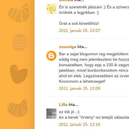
Én is szeretnék játszani :) És a szív
örülnék a legjobban :)
Grat a sok követőhöz!
2011. január 25. 13:07
zsuzsiga
írta...
Bar a sajat blogomon reg megjeloltem 
eddig meg nem jelentkeztem be hozza
konsatatltam, hogy epp a 100.ik vagyo
jatekban, mivel bonbonkeszitom nincs
ahol en elek. Legszivesebben az orve
Koszonom a lehetoseget!
2011. január 25. 13:09
Lilla
írta...
ez tök jó .-)
én a kerek "örvény"-es tetejűt válasz
2011. január 25. 13:16