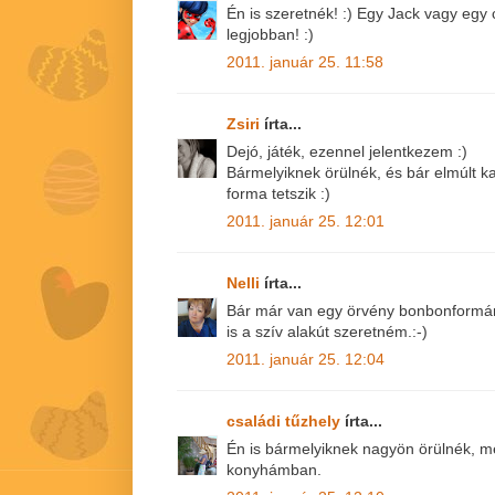
Én is szeretnék! :) Egy Jack vagy egy 
legjobban! :)
2011. január 25. 11:58
Zsiri
írta...
Dejó, játék, ezennel jelentkezem :)
Bármelyiknek örülnék, és bár elmúlt k
forma tetszik :)
2011. január 25. 12:01
Nelli
írta...
Bár már van egy örvény bonbonformám,
is a szív alakút szeretném.:-)
2011. január 25. 12:04
családi tűzhely
írta...
Én is bármelyiknek nagyön örülnék, me
konyhámban.