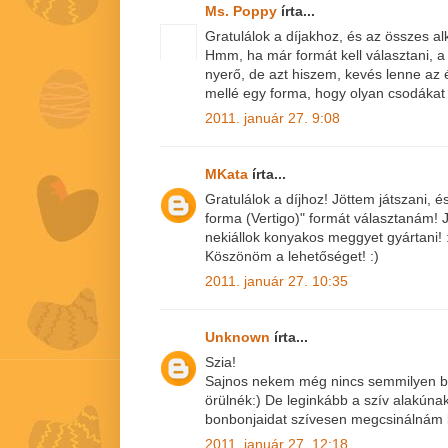
Ms. Poppy
írta...
Gratulálok a díjakhoz, és az összes a
Hmm, ha már formát kell választani, a 
nyerő, de azt hiszem, kevés lenne az
mellé egy forma, hogy olyan csodákat 
2011. január 27. 9:08
MKata
írta...
Gratulálok a díjhoz! Jöttem játszani, 
forma (Vertigo)" formát választanám! J
nekiállok konyakos meggyet gyártani! 
Köszönöm a lehetőséget! :)
2011. január 27. 10:35
Unknown
írta...
Szia!
Sajnos nekem még nincs semmilyen b
örülnék:) De leginkább a szív alakúna
bonbonjaidat szívesen megcsinálnám 
2011. január 27. 12:18