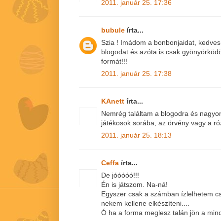
2011. január 25. 17:36
bubule
írta...
Szia ! Imádom a bonbonjaidat, kedves
blogodat és azóta is csak gyönyörkö
formát!!!
2011. január 25. 17:38
KAnett
írta...
Nemrég találtam a blogodra és nagyon 
játékosok sorába, az örvény vagy a r
2011. január 25. 18:13
Ceffa
írta...
De jóóóóó!!!
Én is játszom. Na-ná!
Egyszer csak a számban ízlelhetem cs
nekem kellene elkészíteni....
Ó ha a forma meglesz talán jön a mind