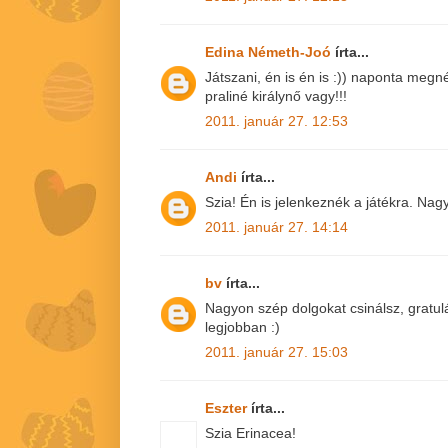
Edina Németh-Joó
írta...
Játszani, én is én is :)) naponta megn
praliné királynő vagy!!!
2011. január 27. 12:53
Andi
írta...
Szia! Én is jelenkeznék a játékra. Nag
2011. január 27. 14:14
bv
írta...
Nagyon szép dolgokat csinálsz, gratulá
legjobban :)
2011. január 27. 15:03
Eszter
írta...
Szia Erinacea!