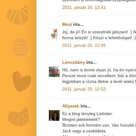
2011. január 25. 12:41
Mesi
írta...
Jsj, de jó! Én is szeretnék játszani! :
forma tetszik! ;) Köszi a lehetőséget! :)
2011. január 25. 12:45
Lencsilány
írta...
Hű, nem is lenne olyan jó, ha én nyer
Persze most csak vicceltem, bár a dön
legjobban a rózsa illetve a levél alakú
2011. január 25. 12:52
4Gyerek
írta...
Ez a blog tényleg Liebster.
Megint játéééééék?
Bizisten sok formám van. Van húsvéti i
Jack vagy a csokitábla.