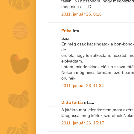
találni! :-) Köszönöm, hogy megoszto
még nincs... :-D
2011. január 26. 0:16
Erika
írta...
Szia!
Én még csak kacsingatok a bon-bonok 
de
örülök, hogy feliratkoztam, hozzád, me
elolvadtam.
Látom, mindenkinek elállt a szava ettő
Nekem még nincs formám, ezért bármely
örülnék!
2011. január 26. 11:34
Ditta tortái
írta...
A játékra már jelentkeztem,most azért
látogassál meg kérlek,szeretnék Neked
2011. január 26. 15:17