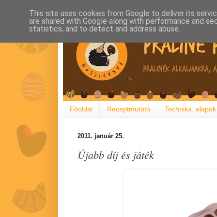
This site uses cookies from Google to deliver its servi
are shared with Google along with performance and secu
statistics, and to detect and address abuse.
Főoldal
Receptmutató
Technika, alapok
2011. január 25.
Újabb díj és játék