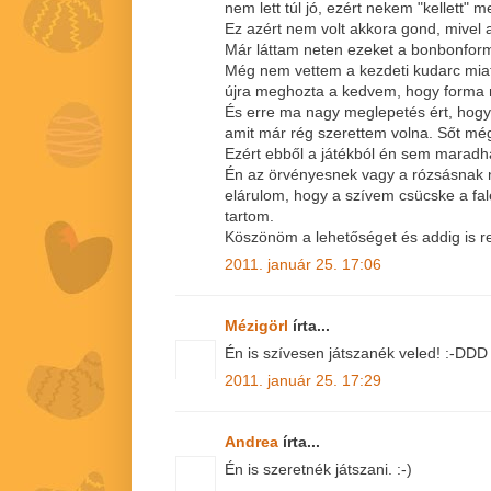
nem lett túl jó, ezért nekem "kellett" m
Ez azért nem volt akkora gond, mivel
Már láttam neten ezeket a bonbonform
Még nem vettem a kezdeti kudarc miat
újra meghozta a kedvem, hogy forma nél
És erre ma nagy meglepetés ért, hogy
amit már rég szerettem volna. Sőt még 
Ezért ebből a játékból én sem maradha
Én az örvényesnek vagy a rózsásnak 
elárulom, hogy a szívem csücske a fal
tartom.
Köszönöm a lehetőséget és addig is 
2011. január 25. 17:06
Mézigörl
írta...
Én is szívesen játszanék veled! :-DDD
2011. január 25. 17:29
Andrea
írta...
Én is szeretnék játszani. :-)