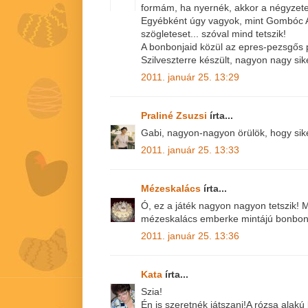
formám, ha nyernék, akkor a négyzete
Egyébként úgy vagyok, mint Gombóc Ar
szögleteset... szóval mind tetszik!
A bonbonjaid közül az epres-pezsgős p
Szilveszterre készült, nagyon nagy sike
2011. január 25. 13:29
Praliné Zsuzsi
írta...
Gabi, nagyon-nagyon örülök, hogy sike
2011. január 25. 13:33
Mézeskalács
írta...
Ó, ez a játék nagyon nagyon tetszik! 
mézeskalács emberke mintájú bonbon 
2011. január 25. 13:36
Kata
írta...
Szia!
Én is szeretnék játszani!A rózsa alakú