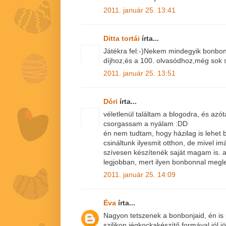
2011. január 25. 13:41
Ditta tortái
írta...
Játékra fel:-)Nekem mindegyik bonbon 
díjhoz,és a 100. olvasódhoz,még sok s
2011. január 25. 13:51
Dóri
írta...
véletlenül találtam a blogodra, és azót
csorgassam a nyálam :DD
én nem tudtam, hogy házilag is lehet 
csináltunk ilyesmit otthon, de mivel i
szívesen készítenék saját magam is. 
legjobban, mert ilyen bonbonnal meg
2011. január 25. 14:09
Éva
írta...
Nagyon tetszenek a bonbonjaid, én is
szilikon jégkockakészítő formával,jól jö