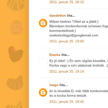
2011. január 25. 18:15
dandelion
írta...
Milyen kedves Tőled az a játék:)
Bármilyen bonbonformát szívesen fog
kommentelőnek:)
szelesiszilagyi@googlemail.com
2011. január 25. 19:00
Emoke
írta...
Ez jó ötlet! :) Én sem régóta követlek
Kocka vagy a szív alakúnak örülnék. :)
2011. január 25. 19:14
mago
írta...
én is követlek:D, már több bonbonoda
és a kocka forma tetszik
2011. január 25. 19:45