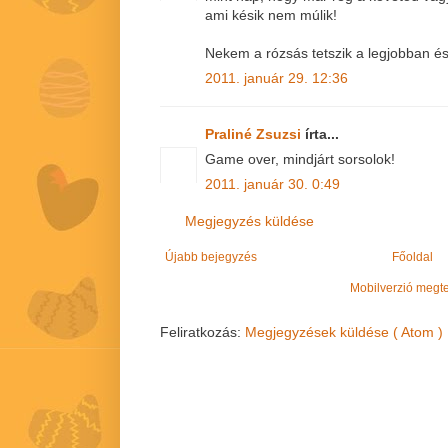
ami késik nem múlik!
Nekem a rózsás tetszik a legjobban é
2011. január 29. 12:36
Praliné Zsuzsi
írta...
Game over, mindjárt sorsolok!
2011. január 30. 0:49
Megjegyzés küldése
Újabb bejegyzés
Főoldal
Mobilverzió megt
Feliratkozás:
Megjegyzések küldése ( Atom )