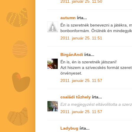
2011. január 25. 11:50
autumn
írta...
Én is szeretnék benevezni a játékra, 
bonbonformám. Örülnék én mindegyik
2011. január 25. 11:51
BirgánAndi
írta...
Én is, én is szeretnék játszani!
Azt hiszem a szívecskés formát szer
örvényeset.
2011. január 25. 11:57
családi tűzhely
írta...
Ezt a megjegyzést eltávolította a szerz
2011. január 25. 11:57
Ladybug
írta...