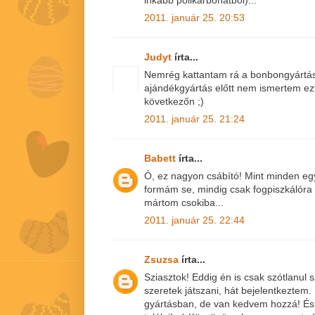
inkább polikarbonátból)...
2011. január 25. 20:53
Judyt
írta...
Nemrég kattantam rá a bonbongyártásr
ajándékgyártás előtt nem ismertem ezt 
következőn ;)
2011. január 25. 21:24
Babett
írta...
Ó, ez nagyon csábító! Mint minden eg
formám se, mindig csak fogpiszkálóra
mártom csokiba...
2011. január 25. 22:44
Zsuzsa
írta...
Sziasztok! Eddig én is csak szótlanul
szeretek játszani, hát bejelentkeztem
gyártásban, de van kedvem hozzá! És i