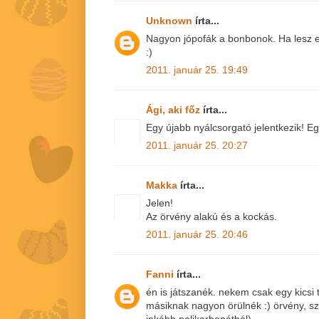
Unknown
írta...
Nagyon jópofák a bonbonok. Ha lesz e
:)
2011. január 25. 19:49
Ági, aki főz
írta...
Egy újabb nyálcsorgató jelentkezik! E
2011. január 25. 20:27
Makka
írta...
Jelen!
Az örvény alakú és a kockás.
2011. január 25. 20:46
Fanni
írta...
én is játszanék. nekem csak egy kicsi 
másiknak nagyon örülnék :) örvény, sz