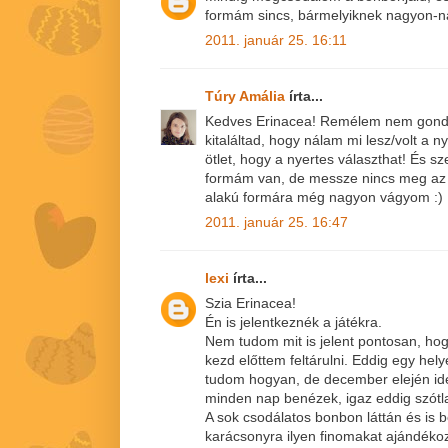
formám sincs, bármelyiknek nagyon-n
2011. január 25. 16:11
Túry Amália
írta...
Kedves Erinacea! Remélem nem gond
kitaláltad, hogy nálam mi lesz/volt a
ötlet, hogy a nyertes választhat! És s
formám van, de messze nincs meg az ö
alakú formára még nagyon vágyom :)
2011. január 25. 16:47
lexi
írta...
Szia Erinacea!
Én is jelentkeznék a játékra.
Nem tudom mit is jelent pontosan, hog
kezd előttem feltárulni. Eddig egy he
tudom hogyan, de december elején id
minden nap benézek, igaz eddig szótla
A sok csodálatos bonbon láttán és is 
karácsonyra ilyen finomakat ajándékoz