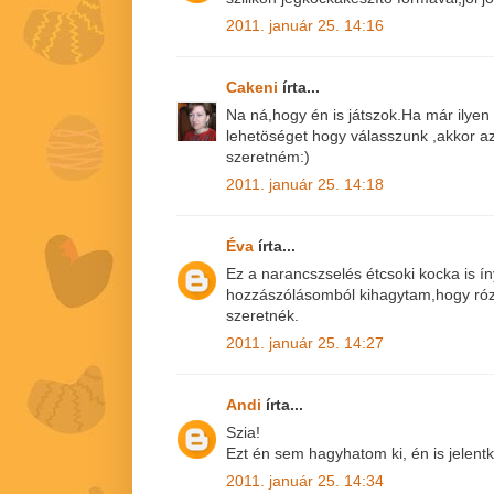
2011. január 25. 14:16
Cakeni
írta...
Na ná,hogy én is játszok.Ha már ilye
lehetöséget hogy válasszunk ,akkor a
szeretném:)
2011. január 25. 14:18
Éva
írta...
Ez a narancszselés étcsoki kocka is ín
hozzászólásomból kihagytam,hogy róz
szeretnék.
2011. január 25. 14:27
Andi
írta...
Szia!
Ezt én sem hagyhatom ki, én is jelentk
2011. január 25. 14:34