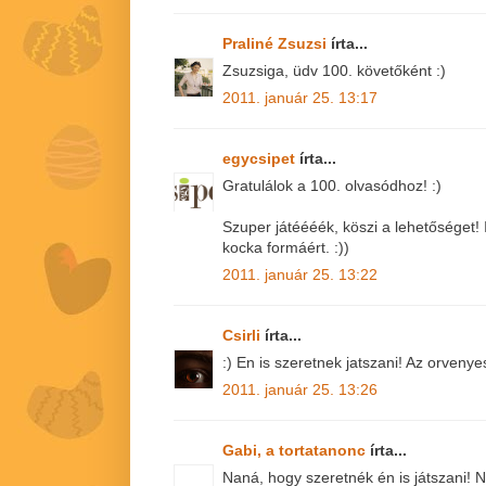
Praliné Zsuzsi
írta...
Zsuzsiga, üdv 100. követőként :)
2011. január 25. 13:17
egycsipet
írta...
Gratulálok a 100. olvasódhoz! :)
Szuper játéééék, köszi a lehetőséget!
kocka formáért. :))
2011. január 25. 13:22
Csirli
írta...
:) En is szeretnek jatszani! Az orvenye
2011. január 25. 13:26
Gabi, a tortatanonc
írta...
Naná, hogy szeretnék én is játszani!