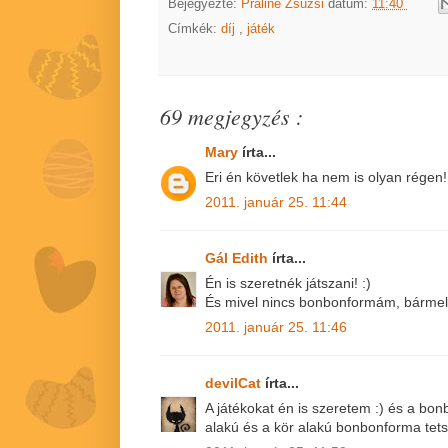
Bejegyezte:
Praliné Zsuzsi
dátum:
11:40
Címkék:
díj
,
játék
69 megjegyzés :
Mary
írta...
Eri én követlek ha nem is olyan régen!:
2011. január 25. 11:44
Gál Edith
írta...
Én is szeretnék játszani! :)
És mivel nincs bonbonformám, bármely
2011. január 25. 11:46
devilCat
írta...
A játékokat én is szeretem :) és a bon
alakú és a kör alakú bonbonforma tetsz