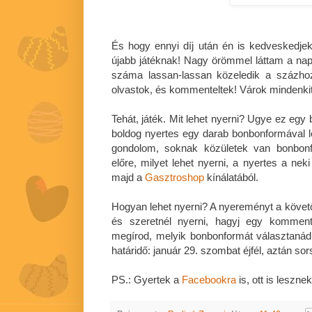
És hogy ennyi díj után én is kedveskedjek 
újabb játéknak! Nagy örömmel láttam a napo
száma lassan-lassan közeledik a százho
olvastok, és kommenteltek! Várok mindenkit 
Tehát, játék. Mit lehet nyerni? Ugye ez egy
boldog nyertes egy darab bonbonformával 
gondolom, soknak közületek van bonbon
előre, milyet lehet nyerni, a nyertes a nek
majd a
Gasztroshop
kínálatából.
Hogyan lehet nyerni? A nyereményt a követő
és szeretnél nyerni, hagyj egy komment
megírod, melyik bonbonformát választaná
határidő: január 29. szombat éjfél, aztán sor
PS.: Gyertek a
Facebookra
is, ott is lesznek