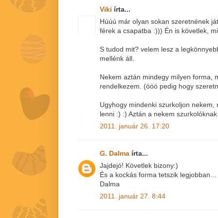
Viki
írta...
Húúú már olyan sokan szeretnének já
férek a csapatba :))) Én is követlek, m
S tudod mit? velem lesz a legkönnyebb
mellénk áll.
Nekem aztán mindegy milyen forma, 
rendelkezem. (óóó pedig hogy szeretné
Ugyhogy mindenki szurkoljon nekem, 
lenni :) :) Aztán a nekem szurkolóknak
2011. január 26. 17:20
G. Dalma
írta...
Jajdejó! Követlek bizony:)
És a kockás forma tetszik legjobban...
Dalma
2011. január 27. 8:44