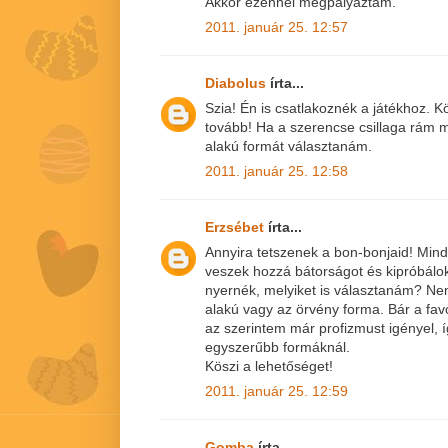
Akkor ezennel megpályáztam.
2011. január 25. 12:57
Diabolus
írta...
Szia! Én is csatlakoznék a játékhoz. K
tovább! Ha a szerencse csillaga rám 
alakú formát választanám.
2011. január 25. 12:58
Erzsébet
írta...
Annyira tetszenek a bon-bonjaid! Min
veszek hozzá bátorságot és kipróbálok
nyernék, melyiket is választanám? Nem 
alakú vagy az örvény forma. Bár a fa
az szerintem már profizmust igényel, 
egyszerűbb formáknál.
Köszi a lehetőséget!
2011. január 25. 12:59
Gomba
írta...