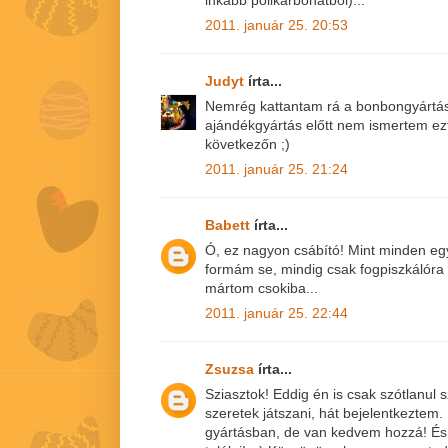
inkább polikarbonátból)...
2011. január 25. 20:53
Judyt
írta...
Nemrég kattantam rá a bonbongyártásr
ajándékgyártás előtt nem ismertem ezt 
következőn ;)
2011. január 25. 21:24
Babett
írta...
Ó, ez nagyon csábító! Mint minden eg
formám se, mindig csak fogpiszkálóra
mártom csokiba...
2011. január 25. 22:44
Zsuzsa
írta...
Sziasztok! Eddig én is csak szótlanul
szeretek játszani, hát bejelentkeztem
gyártásban, de van kedvem hozzá! És i