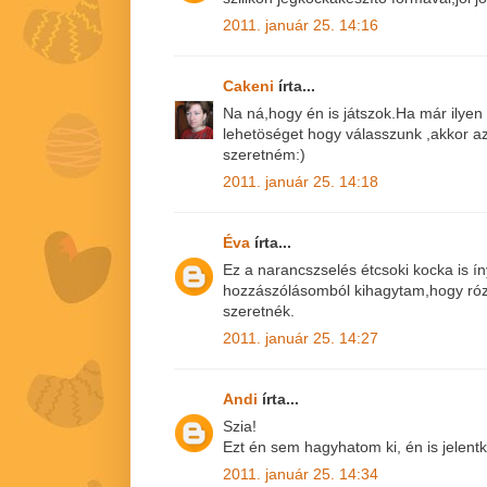
2011. január 25. 14:16
Cakeni
írta...
Na ná,hogy én is játszok.Ha már ilye
lehetöséget hogy válasszunk ,akkor a
szeretném:)
2011. január 25. 14:18
Éva
írta...
Ez a narancszselés étcsoki kocka is ín
hozzászólásomból kihagytam,hogy róz
szeretnék.
2011. január 25. 14:27
Andi
írta...
Szia!
Ezt én sem hagyhatom ki, én is jelentk
2011. január 25. 14:34