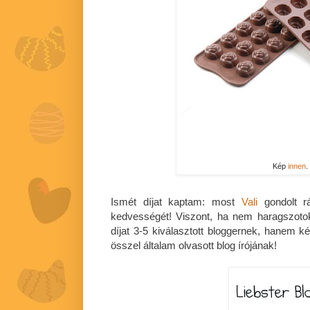
Kép
innen
.
Ismét díjat kaptam: most
Vali
gondolt r
kedvességét! Viszont, ha nem haragszot
díjat 3-5 kiválasztott bloggernek, hanem k
összel általam olvasott blog írójának!