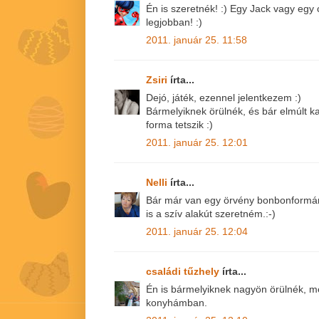
Én is szeretnék! :) Egy Jack vagy egy 
legjobban! :)
2011. január 25. 11:58
Zsiri
írta...
Dejó, játék, ezennel jelentkezem :)
Bármelyiknek örülnék, és bár elmúlt k
forma tetszik :)
2011. január 25. 12:01
Nelli
írta...
Bár már van egy örvény bonbonformám,
is a szív alakút szeretném.:-)
2011. január 25. 12:04
családi tűzhely
írta...
Én is bármelyiknek nagyön örülnék, me
konyhámban.