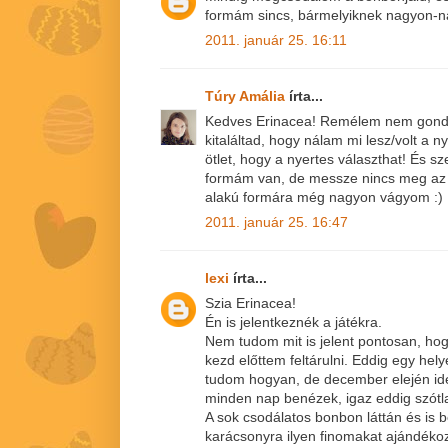
formám sincs, bármelyiknek nagyon-n
2011. január 25. 16:11
Túry Amália
írta...
Kedves Erinacea! Remélem nem gond
kitaláltad, hogy nálam mi lesz/volt a
ötlet, hogy a nyertes választhat! És s
formám van, de messze nincs meg az ö
alakú formára még nagyon vágyom :)
2011. január 25. 16:47
lexi
írta...
Szia Erinacea!
Én is jelentkeznék a játékra.
Nem tudom mit is jelent pontosan, hog
kezd előttem feltárulni. Eddig egy he
tudom hogyan, de december elején id
minden nap benézek, igaz eddig szótla
A sok csodálatos bonbon láttán és is 
karácsonyra ilyen finomakat ajándékoz