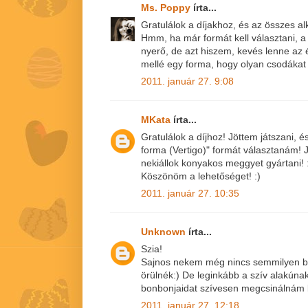
Ms. Poppy
írta...
Gratulálok a díjakhoz, és az összes a
Hmm, ha már formát kell választani, a 
nyerő, de azt hiszem, kevés lenne az
mellé egy forma, hogy olyan csodákat 
2011. január 27. 9:08
MKata
írta...
Gratulálok a díjhoz! Jöttem játszani, 
forma (Vertigo)" formát választanám! J
nekiállok konyakos meggyet gyártani! 
Köszönöm a lehetőséget! :)
2011. január 27. 10:35
Unknown
írta...
Szia!
Sajnos nekem még nincs semmilyen b
örülnék:) De leginkább a szív alakúna
bonbonjaidat szívesen megcsinálnám 
2011. január 27. 12:18