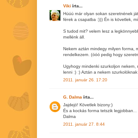
Viki
írta...
Húúú már olyan sokan szeretnének já
férek a csapatba :))) Én is követlek, m
S tudod mit? velem lesz a legkönnyebb
mellénk áll.
Nekem aztán mindegy milyen forma, 
rendelkezem. (óóó pedig hogy szeretné
Ugyhogy mindenki szurkoljon nekem, 
lenni :) :) Aztán a nekem szurkolóknak
2011. január 26. 17:20
G. Dalma
írta...
Jajdejó! Követlek bizony:)
És a kockás forma tetszik legjobban...
Dalma
2011. január 27. 8:44