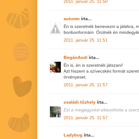
2011. január 25. 11:50
autumn
írta...
Én is szeretnék benevezni a játékra, 
bonbonformám. Örülnék én mindegyik
2011. január 25. 11:51
BirgánAndi
írta...
Én is, én is szeretnék játszani!
Azt hiszem a szívecskés formát szer
örvényeset.
2011. január 25. 11:57
családi tűzhely
írta...
Ezt a megjegyzést eltávolította a szerz
2011. január 25. 11:57
Ladybug
írta...