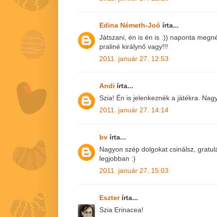
Edina Németh-Joó
írta...
Játszani, én is én is :)) naponta megn
praliné királynő vagy!!!
2011. január 27. 12:53
Andi
írta...
Szia! Én is jelenkeznék a játékra. Nag
2011. január 27. 14:14
bv
írta...
Nagyon szép dolgokat csinálsz, gratulá
legjobban :)
2011. január 27. 15:03
Eszter
írta...
Szia Erinacea!