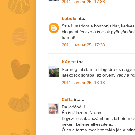
2011. január 25. 17:36
bubule
írta...
Szia ! Imádom a bonbonjaidat, kedves
blogodat és azóta is csak gyönyörkö
formát!!!
2011. január 25. 17:38
KAnett
írta...
Nemrég találtam a blogodra és nagyon 
játékosok sorába, az örvény vagy a r
2011. január 25. 18:13
Ceffa
írta...
De jóóóóó!!!
Én is játszom. Na-ná!
Egyszer csak a számban ízlelhetem cs
nekem kellene elkészíteni....
Ó ha a forma meglesz talán jön a mind