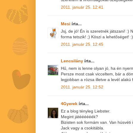
2011. január 25. 12:41
Mesi
írta...
Jsj, de jó! Én is szeretnék játszani! :
forma tetszik! ;) Köszi a lehetőséget! :)
2011. január 25. 12:45
Lencsilány
írta...
Hű, nem is lenne olyan jó, ha én nyer
Persze most csak vicceltem, bár a dön
legjobban a rózsa illetve a levél alakú
2011. január 25. 12:52
4Gyerek
írta...
Ez a blog tényleg Liebster.
Megint játéééééék?
Bizisten sok formám van. Van húsvéti i
Jack vagy a csokitábla.