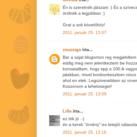
Én is szeretnék játszani :) És a szív
örülnék a legjobban :)
Grat a sok követőhöz!
2011. január 25. 13:07
zsuzsiga
írta...
Bar a sajat blogomon reg megjeloltem 
eddig meg nem jelentkeztem be hozza
konsatatltam, hogy epp a 100.ik vagyo
jatekban, mivel bonbonkeszitom nincs
ahol en elek. Legszivesebben az orve
Koszonom a lehetoseget!
2011. január 25. 13:09
Lilla
írta...
ez tök jó .-)
én a kerek "örvény"-es tetejűt válasz
2011. január 25. 13:16