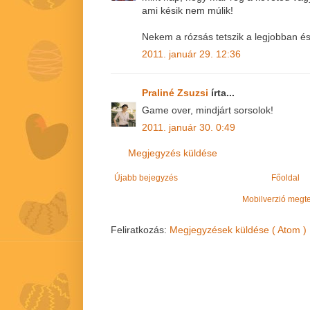
ami késik nem múlik!
Nekem a rózsás tetszik a legjobban é
2011. január 29. 12:36
Praliné Zsuzsi
írta...
Game over, mindjárt sorsolok!
2011. január 30. 0:49
Megjegyzés küldése
Újabb bejegyzés
Főoldal
Mobilverzió megt
Feliratkozás:
Megjegyzések küldése ( Atom )