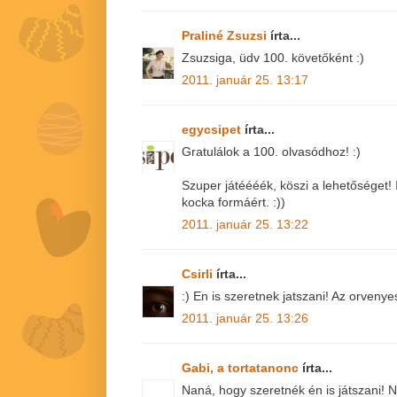
Praliné Zsuzsi
írta...
Zsuzsiga, üdv 100. követőként :)
2011. január 25. 13:17
egycsipet
írta...
Gratulálok a 100. olvasódhoz! :)
Szuper játéééék, köszi a lehetőséget!
kocka formáért. :))
2011. január 25. 13:22
Csirli
írta...
:) En is szeretnek jatszani! Az orvenye
2011. január 25. 13:26
Gabi, a tortatanonc
írta...
Naná, hogy szeretnék én is játszani!