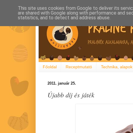
This site uses cookies from Google to deliver its servi
are shared with Google along with performance and secu
statistics, and to detect and address abuse.
Főoldal
Receptmutató
Technika, alapok
2011. január 25.
Újabb díj és játék