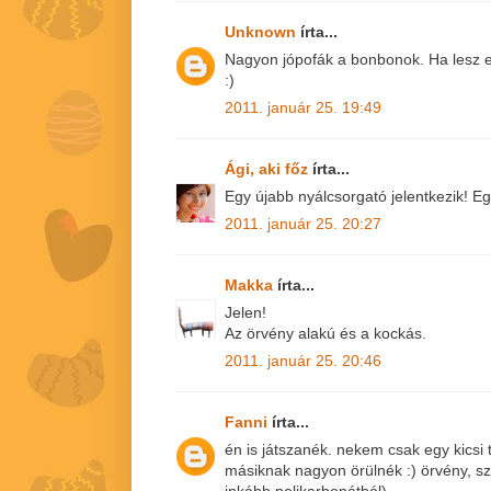
Unknown
írta...
Nagyon jópofák a bonbonok. Ha lesz e
:)
2011. január 25. 19:49
Ági, aki főz
írta...
Egy újabb nyálcsorgató jelentkezik! E
2011. január 25. 20:27
Makka
írta...
Jelen!
Az örvény alakú és a kockás.
2011. január 25. 20:46
Fanni
írta...
én is játszanék. nekem csak egy kicsi 
másiknak nagyon örülnék :) örvény, sz