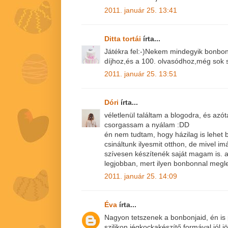
2011. január 25. 13:41
Ditta tortái
írta...
Játékra fel:-)Nekem mindegyik bonbon 
díjhoz,és a 100. olvasódhoz,még sok s
2011. január 25. 13:51
Dóri
írta...
véletlenül találtam a blogodra, és azót
csorgassam a nyálam :DD
én nem tudtam, hogy házilag is lehet 
csináltunk ilyesmit otthon, de mivel i
szívesen készítenék saját magam is. 
legjobban, mert ilyen bonbonnal meg
2011. január 25. 14:09
Éva
írta...
Nagyon tetszenek a bonbonjaid, én is
szilikon jégkockakészítő formával,jól jö