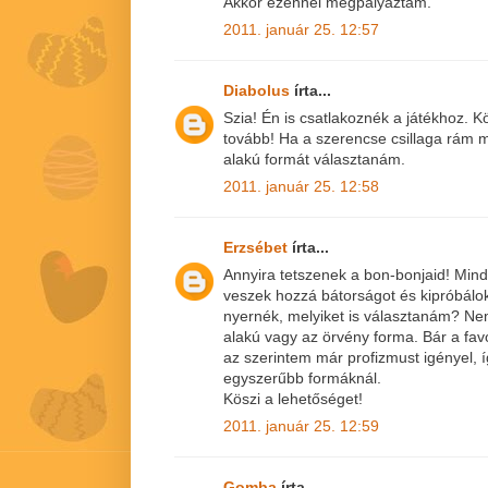
Akkor ezennel megpályáztam.
2011. január 25. 12:57
Diabolus
írta...
Szia! Én is csatlakoznék a játékhoz. K
tovább! Ha a szerencse csillaga rám 
alakú formát választanám.
2011. január 25. 12:58
Erzsébet
írta...
Annyira tetszenek a bon-bonjaid! Min
veszek hozzá bátorságot és kipróbálok
nyernék, melyiket is választanám? Nem 
alakú vagy az örvény forma. Bár a fa
az szerintem már profizmust igényel, 
egyszerűbb formáknál.
Köszi a lehetőséget!
2011. január 25. 12:59
Gomba
írta...