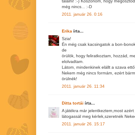
találni! :-) Köszönöm, hogy megoszto
még nincs... :-D
2011. január 26. 0:16
Erika
írta...
Szia!
Én még csak kacsingatok a bon-bonok 
de
örülök, hogy feliratkoztam, hozzád, me
elolvadtam.
Látom, mindenkinek elállt a szava ettő
Nekem még nincs formám, ezért bármely
örülnék!
2011. január 26. 11:34
Ditta tortái
írta...
A játékra már jelentkeztem,most azért
látogassál meg kérlek,szeretnék Neked
2011. január 26. 15:17