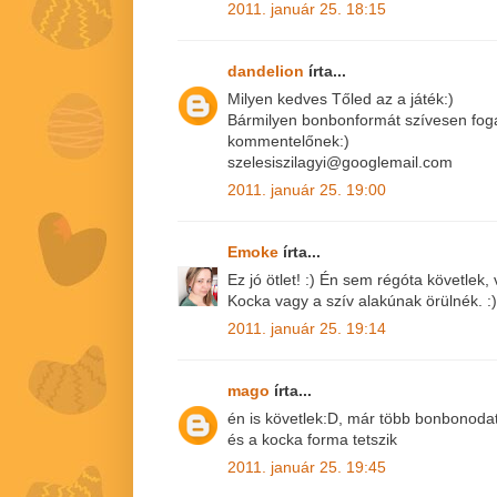
2011. január 25. 18:15
dandelion
írta...
Milyen kedves Tőled az a játék:)
Bármilyen bonbonformát szívesen fog
kommentelőnek:)
szelesiszilagyi@googlemail.com
2011. január 25. 19:00
Emoke
írta...
Ez jó ötlet! :) Én sem régóta követlek
Kocka vagy a szív alakúnak örülnék. :)
2011. január 25. 19:14
mago
írta...
én is követlek:D, már több bonbonoda
és a kocka forma tetszik
2011. január 25. 19:45