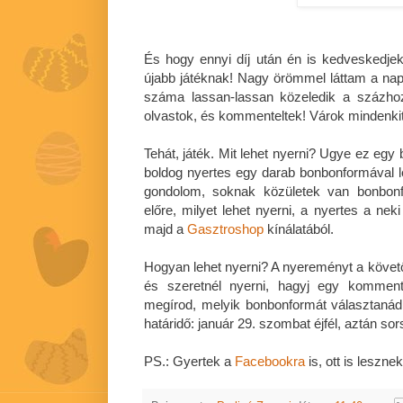
És hogy ennyi díj után én is kedveskedjek 
újabb játéknak! Nagy örömmel láttam a napo
száma lassan-lassan közeledik a százho
olvastok, és kommenteltek! Várok mindenkit 
Tehát, játék. Mit lehet nyerni? Ugye ez egy
boldog nyertes egy darab bonbonformával 
gondolom, soknak közületek van bonbon
előre, milyet lehet nyerni, a nyertes a nek
majd a
Gasztroshop
kínálatából.
Hogyan lehet nyerni? A nyereményt a követő
és szeretnél nyerni, hagyj egy komment
megírod, melyik bonbonformát választaná
határidő: január 29. szombat éjfél, aztán sor
PS.: Gyertek a
Facebookra
is, ott is lesznek