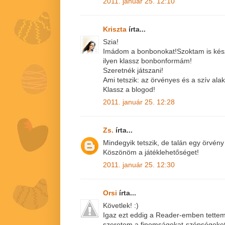
2011. január 25. 12:10
Kriszta
írta...
Szia!
Imádom a bonbonokat!Szoktam is készí
ilyen klassz bonbonformám!
Szeretnék játszani!
Ami tetszik: az örvényes és a szív alak
Klassz a blogod!
2011. január 25. 12:28
Zs.
írta...
Mindegyik tetszik, de talán egy örvén
Köszönöm a játéklehetőséget!
2011. január 25. 12:30
Orsi
írta...
Követlek! :)
Igaz ezt eddig a Reader-emben tettem,
szeretem a finomságokat-szépségeket,