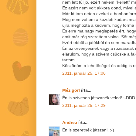
nem lett túl jó, ezért nekem "kellett" m
Ez azért nem volt akkora gond, mivel
Már láttam neten ezeket a bonbonform
Még nem vettem a kezdeti kudarc miat
újra meghozta a kedvem, hogy forma nél
És erre ma nagy meglepetés ért, hogy
amit már rég szerettem volna. Sőt még 
Ezért ebből a játékból én sem maradha
Én az örvényesnek vagy a rózsásnak 
elárulom, hogy a szívem csücske a fal
tartom.
Köszönöm a lehetőséget és addig is 
2011. január 25. 17:06
Mézigörl
írta...
Én is szívesen játszanék veled! :-DDD
2011. január 25. 17:29
Andrea
írta...
Én is szeretnék játszani. :-)