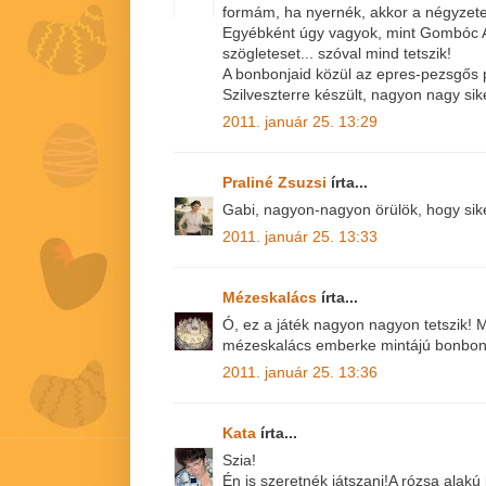
formám, ha nyernék, akkor a négyzete
Egyébként úgy vagyok, mint Gombóc Ar
szögleteset... szóval mind tetszik!
A bonbonjaid közül az epres-pezsgős p
Szilveszterre készült, nagyon nagy sike
2011. január 25. 13:29
Praliné Zsuzsi
írta...
Gabi, nagyon-nagyon örülök, hogy sike
2011. január 25. 13:33
Mézeskalács
írta...
Ó, ez a játék nagyon nagyon tetszik! 
mézeskalács emberke mintájú bonbon 
2011. január 25. 13:36
Kata
írta...
Szia!
Én is szeretnék játszani!A rózsa alakú