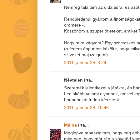
Nemrég találtam az oldaladra, és azót
Rendületlenül gyártom a finomságoka
örömére -.
Köszönöm a szuper ötleteket, amiket 
Hogy mire vágyom? Egy szívecskés b
(a férjem épp most közölte, hogy milye
szíveket majszolgatni).
2011. január 29. 8:24
Névtelen írta...
Szeretnék jelentkezni a játékra, és b
Leginkább valami olyannak, amivel egy
bonbonokat tudna készíteni.
2011. január 29. 10:46
Málna
írta...
Meglepve tapasztaltam, hogy míg abba
mint nap, hogy már rég a követőd vagy