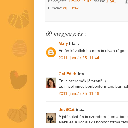
Bejegyezte:
Praliné Zsuzsi
dátum:
11:40
Címkék:
díj
,
játék
69 megjegyzés :
Mary
írta...
Eri én követlek ha nem is olyan régen!:
2011. január 25. 11:44
Gál Edith
írta...
Én is szeretnék játszani! :)
És mivel nincs bonbonformám, bármely
2011. január 25. 11:46
devilCat
írta...
A játékokat én is szeretem :) és a bon
alakú és a kör alakú bonbonforma tetsz