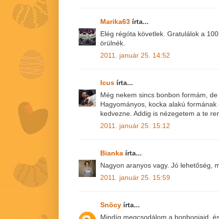
Marika63
írta...
Elég régóta követlek. Gratulálok a 10
örülnék.
2011. január 25. 14:52
Icus
írta...
Még nekem sincs bonbon formám, de 
Hagyományos, kocka alakú formának 
kedvezne. Addig is nézegetem a te re
2011. január 25. 15:12
Bianka
írta...
Nagyon aranyos vagy. Jó lehetőség, m
2011. január 25. 15:59
Snöcy
írta...
Mindíg megcsodálom a bonbonjaid, é