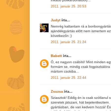
inkább polikarbonátból)...
2011. január 25. 20:53
Judyt
írta...
Nemrég kattantam rá a bonbongyártásr
ajándékgyártás előtt nem ismertem ezt 
következőn ;)
2011. január 25. 21:24
Babett
írta...
Ó, ez nagyon csábító! Mint minden eg
formám se, mindig csak fogpiszkálóra
mártom csokiba...
2011. január 25. 22:44
Zsuzsa
írta...
Sziasztok! Eddig én is csak szótlanul
szeretek játszani, hát bejelentkeztem
gyártásban, de van kedvem hozzá! És i