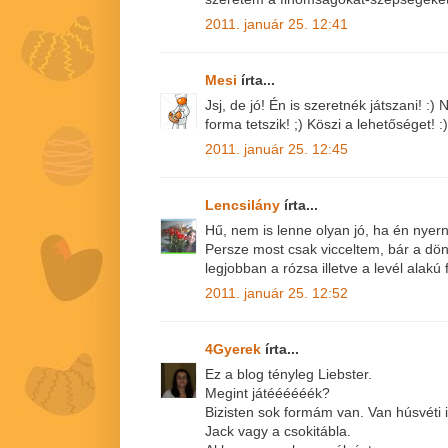
2011. január 25. 12:41
Mesi
írta...
Jsj, de jó! Én is szeretnék játszani! :
forma tetszik! ;) Köszi a lehetőséget! :)
2011. január 25. 12:45
Lencsilány
írta...
Hű, nem is lenne olyan jó, ha én nyer
Persze most csak vicceltem, bár a dön
legjobban a rózsa illetve a levél alakú
2011. január 25. 12:52
4Gyerek
írta...
Ez a blog tényleg Liebster.
Megint játéééééék?
Bizisten sok formám van. Van húsvéti i
Jack vagy a csokitábla.