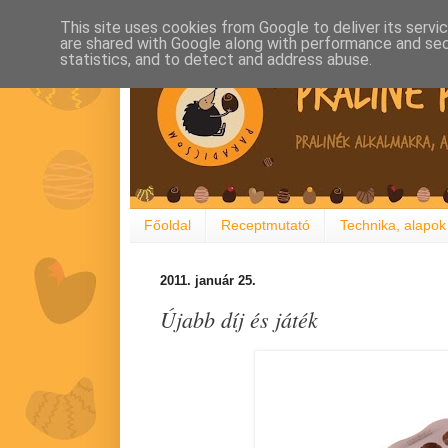
This site uses cookies from Google to deliver its servi
are shared with Google along with performance and secu
statistics, and to detect and address abuse.
Főoldal
Receptmutató
Technika, alapok
2011. január 25.
Újabb díj és játék