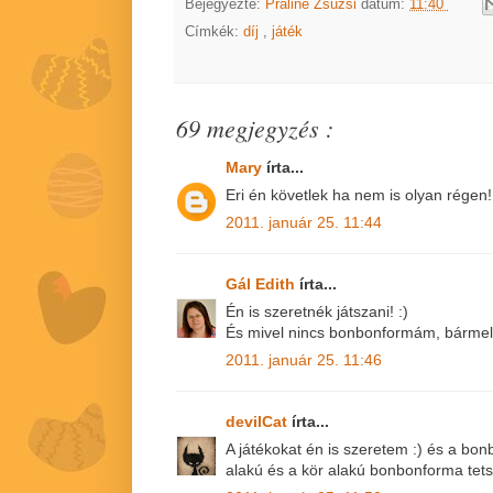
Bejegyezte:
Praliné Zsuzsi
dátum:
11:40
Címkék:
díj
,
játék
69 megjegyzés :
Mary
írta...
Eri én követlek ha nem is olyan régen!:
2011. január 25. 11:44
Gál Edith
írta...
Én is szeretnék játszani! :)
És mivel nincs bonbonformám, bármely
2011. január 25. 11:46
devilCat
írta...
A játékokat én is szeretem :) és a bon
alakú és a kör alakú bonbonforma tetsz