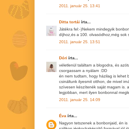
2011. január 25. 13:41
Ditta tortái
írta...
Játékra fel:-)Nekem mindegyik bonbon 
díjhoz,és a 100. olvasódhoz,még sok s
2011. január 25. 13:51
Dóri
írta...
véletlenül találtam a blogodra, és azót
csorgassam a nyálam :DD
én nem tudtam, hogy házilag is lehet 
csináltunk ilyesmit otthon, de mivel i
szívesen készítenék saját magam is. 
legjobban, mert ilyen bonbonnal meg
2011. január 25. 14:09
Éva
írta...
Nagyon tetszenek a bonbonjaid, én is
szilikon jégkockakészítő formával,jól jö