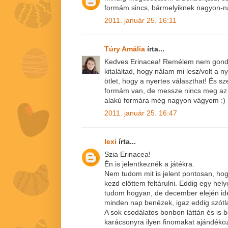
formám sincs, bármelyiknek nagyon-n
2011. január 25. 16:11
Túry Amália
írta...
Kedves Erinacea! Remélem nem gond
kitaláltad, hogy nálam mi lesz/volt a
ötlet, hogy a nyertes választhat! És s
formám van, de messze nincs meg az ö
alakú formára még nagyon vágyom :)
2011. január 25. 16:47
lexi
írta...
Szia Erinacea!
Én is jelentkeznék a játékra.
Nem tudom mit is jelent pontosan, hog
kezd előttem feltárulni. Eddig egy he
tudom hogyan, de december elején id
minden nap benézek, igaz eddig szótla
A sok csodálatos bonbon láttán és is 
karácsonyra ilyen finomakat ajándékoz