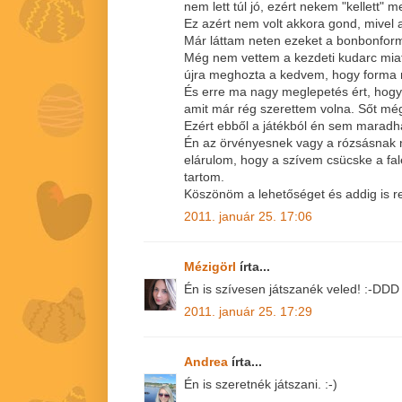
nem lett túl jó, ezért nekem "kellett" m
Ez azért nem volt akkora gond, mivel
Már láttam neten ezeket a bonbonform
Még nem vettem a kezdeti kudarc miat
újra meghozta a kedvem, hogy forma nél
És erre ma nagy meglepetés ért, hogy
amit már rég szerettem volna. Sőt még 
Ezért ebből a játékból én sem maradha
Én az örvényesnek vagy a rózsásnak 
elárulom, hogy a szívem csücske a fal
tartom.
Köszönöm a lehetőséget és addig is 
2011. január 25. 17:06
Mézigörl
írta...
Én is szívesen játszanék veled! :-DDD
2011. január 25. 17:29
Andrea
írta...
Én is szeretnék játszani. :-)