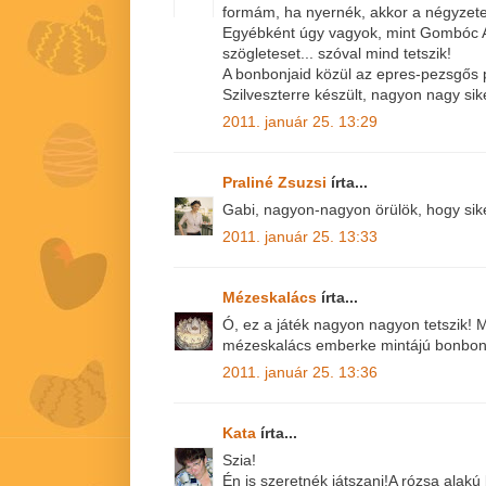
formám, ha nyernék, akkor a négyzete
Egyébként úgy vagyok, mint Gombóc Ar
szögleteset... szóval mind tetszik!
A bonbonjaid közül az epres-pezsgős p
Szilveszterre készült, nagyon nagy sike
2011. január 25. 13:29
Praliné Zsuzsi
írta...
Gabi, nagyon-nagyon örülök, hogy sike
2011. január 25. 13:33
Mézeskalács
írta...
Ó, ez a játék nagyon nagyon tetszik! 
mézeskalács emberke mintájú bonbon 
2011. január 25. 13:36
Kata
írta...
Szia!
Én is szeretnék játszani!A rózsa alakú