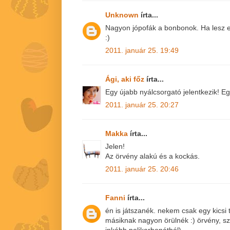
Unknown
írta...
Nagyon jópofák a bonbonok. Ha lesz e
:)
2011. január 25. 19:49
Ági, aki főz
írta...
Egy újabb nyálcsorgató jelentkezik! E
2011. január 25. 20:27
Makka
írta...
Jelen!
Az örvény alakú és a kockás.
2011. január 25. 20:46
Fanni
írta...
én is játszanék. nekem csak egy kicsi 
másiknak nagyon örülnék :) örvény, sz