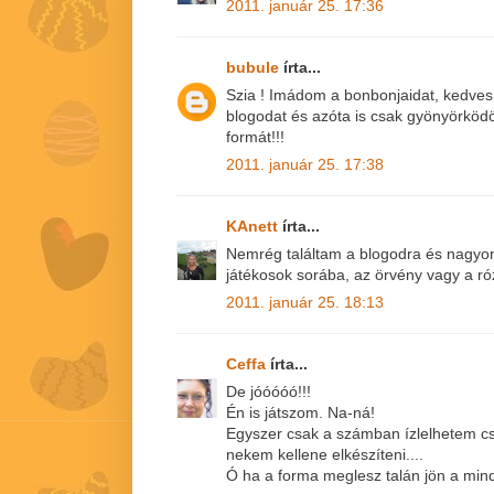
2011. január 25. 17:36
bubule
írta...
Szia ! Imádom a bonbonjaidat, kedves
blogodat és azóta is csak gyönyörkö
formát!!!
2011. január 25. 17:38
KAnett
írta...
Nemrég találtam a blogodra és nagyon 
játékosok sorába, az örvény vagy a r
2011. január 25. 18:13
Ceffa
írta...
De jóóóóó!!!
Én is játszom. Na-ná!
Egyszer csak a számban ízlelhetem cs
nekem kellene elkészíteni....
Ó ha a forma meglesz talán jön a mind