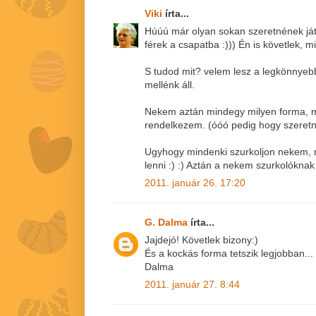
Viki
írta...
Húúú már olyan sokan szeretnének já
férek a csapatba :))) Én is követlek, m
S tudod mit? velem lesz a legkönnyebb
mellénk áll.
Nekem aztán mindegy milyen forma, 
rendelkezem. (óóó pedig hogy szeretné
Ugyhogy mindenki szurkoljon nekem, 
lenni :) :) Aztán a nekem szurkolóknak
2011. január 26. 17:20
G. Dalma
írta...
Jajdejó! Követlek bizony:)
És a kockás forma tetszik legjobban...
Dalma
2011. január 27. 8:44