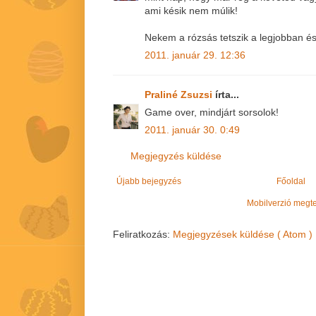
ami késik nem múlik!
Nekem a rózsás tetszik a legjobban é
2011. január 29. 12:36
Praliné Zsuzsi
írta...
Game over, mindjárt sorsolok!
2011. január 30. 0:49
Megjegyzés küldése
Újabb bejegyzés
Főoldal
Mobilverzió megt
Feliratkozás:
Megjegyzések küldése ( Atom )