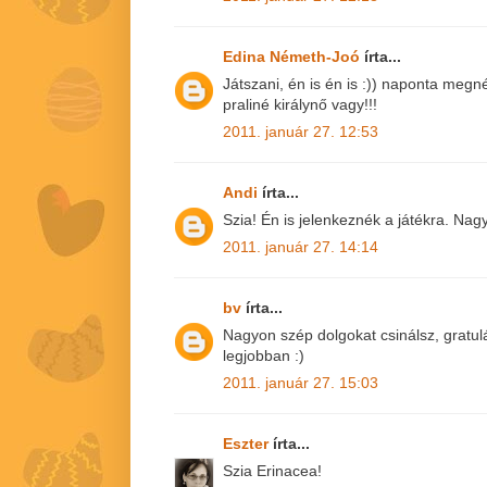
Edina Németh-Joó
írta...
Játszani, én is én is :)) naponta megn
praliné királynő vagy!!!
2011. január 27. 12:53
Andi
írta...
Szia! Én is jelenkeznék a játékra. Nag
2011. január 27. 14:14
bv
írta...
Nagyon szép dolgokat csinálsz, gratulá
legjobban :)
2011. január 27. 15:03
Eszter
írta...
Szia Erinacea!