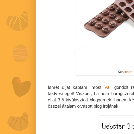
Kép
innen
.
Ismét díjat kaptam: most
Vali
gondolt r
kedvességét! Viszont, ha nem haragszot
díjat 3-5 kiválasztott bloggernek, hanem k
összel általam olvasott blog írójának!