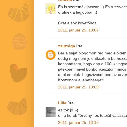
Én is szeretnék játszani :) És a szív
örülnék a legjobban :)
Grat a sok követőhöz!
2011. január 25. 13:07
zsuzsiga
írta...
Bar a sajat blogomon reg megjeloltem 
eddig meg nem jelentkeztem be hozza
konsatatltam, hogy epp a 100.ik vagyo
jatekban, mivel bonbonkeszitom nincs
ahol en elek. Legszivesebben az orve
Koszonom a lehetoseget!
2011. január 25. 13:09
Lilla
írta...
ez tök jó .-)
én a kerek "örvény"-es tetejűt válasz
2011. január 25. 13:16