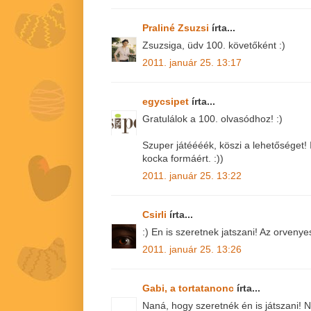
Praliné Zsuzsi
írta...
Zsuzsiga, üdv 100. követőként :)
2011. január 25. 13:17
egycsipet
írta...
Gratulálok a 100. olvasódhoz! :)
Szuper játéééék, köszi a lehetőséget!
kocka formáért. :))
2011. január 25. 13:22
Csirli
írta...
:) En is szeretnek jatszani! Az orvenye
2011. január 25. 13:26
Gabi, a tortatanonc
írta...
Naná, hogy szeretnék én is játszani!