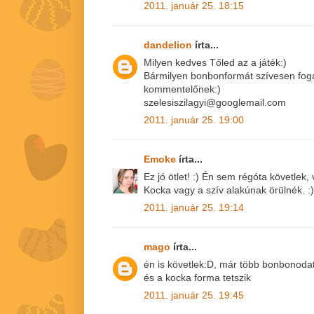
2011. január 25. 18:15
dandelion
írta...
Milyen kedves Tőled az a játék:)
Bármilyen bonbonformát szívesen fog
kommentelőnek:)
szelesiszilagyi@googlemail.com
2011. január 25. 19:00
Emoke
írta...
Ez jó ötlet! :) Én sem régóta követlek
Kocka vagy a szív alakúnak örülnék. :)
2011. január 25. 19:14
mago
írta...
én is követlek:D, már több bonbonoda
és a kocka forma tetszik
2011. január 25. 19:45