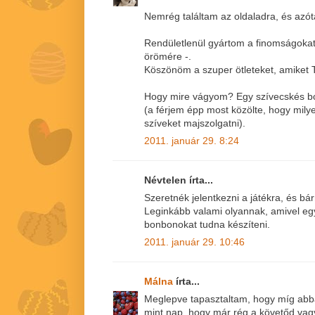
Nemrég találtam az oldaladra, és azót
Rendületlenül gyártom a finomságoka
örömére -.
Köszönöm a szuper ötleteket, amiket 
Hogy mire vágyom? Egy szívecskés b
(a férjem épp most közölte, hogy milye
szíveket majszolgatni).
2011. január 29. 8:24
Névtelen írta...
Szeretnék jelentkezni a játékra, és b
Leginkább valami olyannak, amivel egy
bonbonokat tudna készíteni.
2011. január 29. 10:46
Málna
írta...
Meglepve tapasztaltam, hogy míg abba
mint nap, hogy már rég a követőd vagy