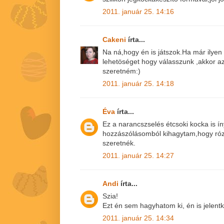
2011. január 25. 14:16
Cakeni
írta...
Na ná,hogy én is játszok.Ha már ilye
lehetöséget hogy válasszunk ,akkor a
szeretném:)
2011. január 25. 14:18
Éva
írta...
Ez a narancszselés étcsoki kocka is ín
hozzászólásomból kihagytam,hogy róz
szeretnék.
2011. január 25. 14:27
Andi
írta...
Szia!
Ezt én sem hagyhatom ki, én is jelentk
2011. január 25. 14:34