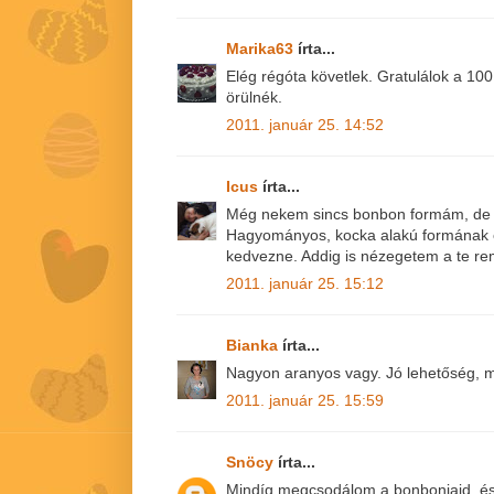
Marika63
írta...
Elég régóta követlek. Gratulálok a 10
örülnék.
2011. január 25. 14:52
Icus
írta...
Még nekem sincs bonbon formám, de 
Hagyományos, kocka alakú formának 
kedvezne. Addig is nézegetem a te re
2011. január 25. 15:12
Bianka
írta...
Nagyon aranyos vagy. Jó lehetőség, m
2011. január 25. 15:59
Snöcy
írta...
Mindíg megcsodálom a bonbonjaid, é