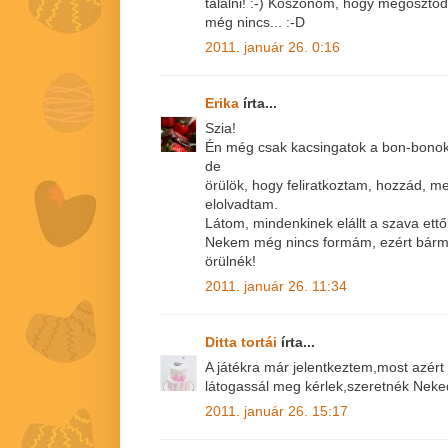
találni! :-) Köszönöm, hogy megoszto
még nincs... :-D
2011. január 26. 0:16
Erika
írta...
Szia!
Én még csak kacsingatok a bon-bonok 
de
örülök, hogy feliratkoztam, hozzád, me
elolvadtam.
Látom, mindenkinek elállt a szava ettő
Nekem még nincs formám, ezért bármely
örülnék!
2011. január 26. 11:34
Ditta tortái
írta...
A játékra már jelentkeztem,most azért
látogassál meg kérlek,szeretnék Neked
2011. január 26. 15:17