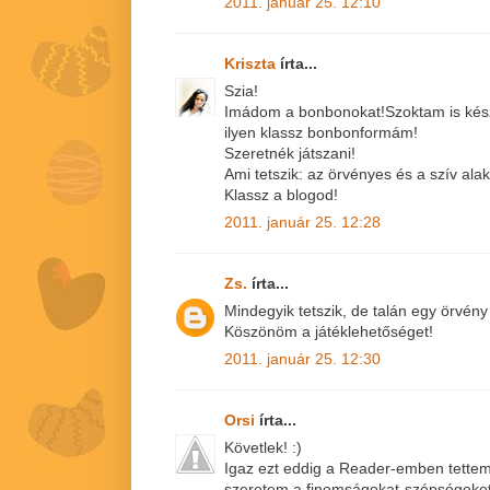
2011. január 25. 12:10
Kriszta
írta...
Szia!
Imádom a bonbonokat!Szoktam is készí
ilyen klassz bonbonformám!
Szeretnék játszani!
Ami tetszik: az örvényes és a szív alak
Klassz a blogod!
2011. január 25. 12:28
Zs.
írta...
Mindegyik tetszik, de talán egy örvén
Köszönöm a játéklehetőséget!
2011. január 25. 12:30
Orsi
írta...
Követlek! :)
Igaz ezt eddig a Reader-emben tettem,
szeretem a finomságokat-szépségeket,