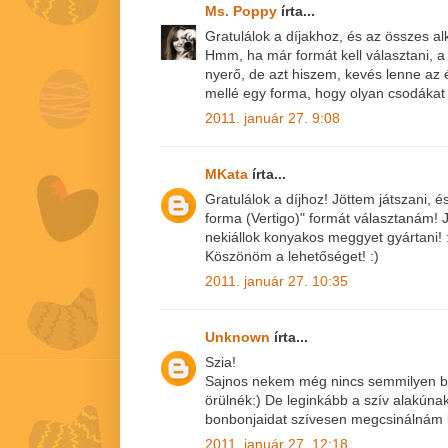
Ms. Poppy
írta...
Gratulálok a díjakhoz, és az összes a
Hmm, ha már formát kell választani, a 
nyerő, de azt hiszem, kevés lenne az
mellé egy forma, hogy olyan csodákat 
2011. január 27. 9:08
MKata
írta...
Gratulálok a díjhoz! Jöttem játszani, 
forma (Vertigo)" formát választanám! J
nekiállok konyakos meggyet gyártani! 
Köszönöm a lehetőséget! :)
2011. január 27. 10:35
Unknown
írta...
Szia!
Sajnos nekem még nincs semmilyen b
örülnék:) De leginkább a szív alakúna
bonbonjaidat szívesen megcsinálnám 
2011. január 27. 12:18