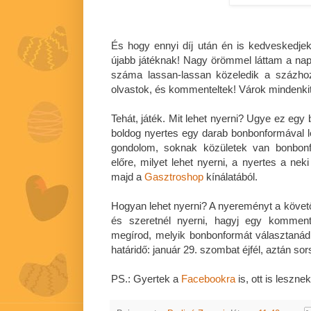
És hogy ennyi díj után én is kedveskedjek 
újabb játéknak! Nagy örömmel láttam a napo
száma lassan-lassan közeledik a százho
olvastok, és kommenteltek! Várok mindenkit 
Tehát, játék. Mit lehet nyerni? Ugye ez egy
boldog nyertes egy darab bonbonformával 
gondolom, soknak közületek van bonbon
előre, milyet lehet nyerni, a nyertes a nek
majd a
Gasztroshop
kínálatából.
Hogyan lehet nyerni? A nyereményt a követő
és szeretnél nyerni, hagyj egy komment
megírod, melyik bonbonformát választaná
határidő: január 29. szombat éjfél, aztán sor
PS.: Gyertek a
Facebookra
is, ott is lesznek