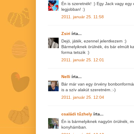
Én is szeretnék! :) Egy Jack vagy egy 
legjobban! :)
2011. január 25. 11:58
Zsiri
írta...
Dejó, játék, ezennel jelentkezem :)
Bármelyiknek örülnék, és bár elmúlt k
forma tetszik :)
2011. január 25. 12:01
Nelli
írta...
Bár már van egy örvény bonbonformám,
is a szív alakút szeretném.:-)
2011. január 25. 12:04
családi tűzhely
írta...
Én is bármelyiknek nagyön örülnék, me
konyhámban.