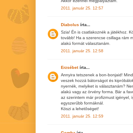
Akkor ezennel megpályáztam.
2011. január 25. 12:57
Diabolus
írta...
Szia! Én is csatlakoznék a játékhoz. K
tovább! Ha a szerencse csillaga rám 
alakú formát választanám.
2011. január 25. 12:58
Erzsébet
írta...
Annyira tetszenek a bon-bonjaid! Min
veszek hozzá bátorságot és kipróbálok
nyernék, melyiket is választanám? Nem 
alakú vagy az örvény forma. Bár a fa
az szerintem már profizmust igényel, 
egyszerűbb formáknál.
Köszi a lehetőséget!
2011. január 25. 12:59
Gomba
írta...