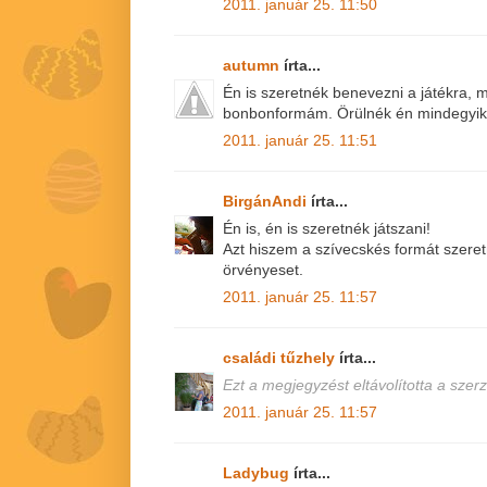
2011. január 25. 11:50
autumn
írta...
Én is szeretnék benevezni a játékra, 
bonbonformám. Örülnék én mindegyik
2011. január 25. 11:51
BirgánAndi
írta...
Én is, én is szeretnék játszani!
Azt hiszem a szívecskés formát szer
örvényeset.
2011. január 25. 11:57
családi tűzhely
írta...
Ezt a megjegyzést eltávolította a szerz
2011. január 25. 11:57
Ladybug
írta...