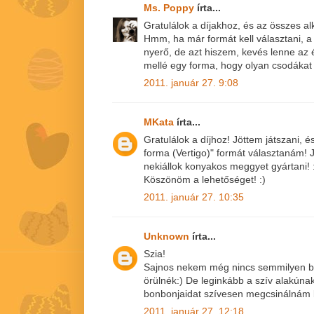
Ms. Poppy
írta...
Gratulálok a díjakhoz, és az összes a
Hmm, ha már formát kell választani, a 
nyerő, de azt hiszem, kevés lenne az
mellé egy forma, hogy olyan csodákat 
2011. január 27. 9:08
MKata
írta...
Gratulálok a díjhoz! Jöttem játszani, 
forma (Vertigo)" formát választanám! J
nekiállok konyakos meggyet gyártani! 
Köszönöm a lehetőséget! :)
2011. január 27. 10:35
Unknown
írta...
Szia!
Sajnos nekem még nincs semmilyen b
örülnék:) De leginkább a szív alakúna
bonbonjaidat szívesen megcsinálnám 
2011. január 27. 12:18