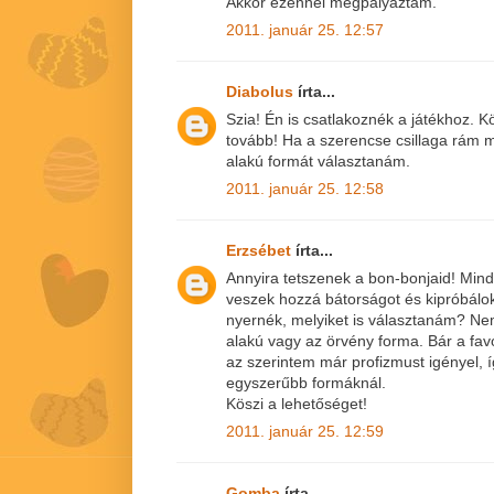
Akkor ezennel megpályáztam.
2011. január 25. 12:57
Diabolus
írta...
Szia! Én is csatlakoznék a játékhoz. K
tovább! Ha a szerencse csillaga rám 
alakú formát választanám.
2011. január 25. 12:58
Erzsébet
írta...
Annyira tetszenek a bon-bonjaid! Min
veszek hozzá bátorságot és kipróbálok
nyernék, melyiket is választanám? Nem 
alakú vagy az örvény forma. Bár a fa
az szerintem már profizmust igényel, 
egyszerűbb formáknál.
Köszi a lehetőséget!
2011. január 25. 12:59
Gomba
írta...