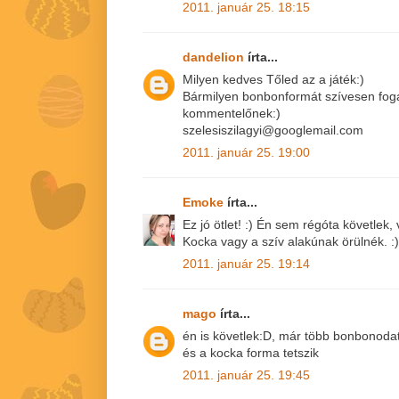
2011. január 25. 18:15
dandelion
írta...
Milyen kedves Tőled az a játék:)
Bármilyen bonbonformát szívesen fog
kommentelőnek:)
szelesiszilagyi@googlemail.com
2011. január 25. 19:00
Emoke
írta...
Ez jó ötlet! :) Én sem régóta követlek
Kocka vagy a szív alakúnak örülnék. :)
2011. január 25. 19:14
mago
írta...
én is követlek:D, már több bonbonoda
és a kocka forma tetszik
2011. január 25. 19:45