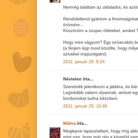
Nemrég találtam az oldaladra, és azót
Rendületlenül gyártom a finomságoka
örömére -.
Köszönöm a szuper ötleteket, amiket 
Hogy mire vágyom? Egy szívecskés b
(a férjem épp most közölte, hogy milye
szíveket majszolgatni).
2011. január 29. 8:24
Névtelen írta...
Szeretnék jelentkezni a játékra, és b
Leginkább valami olyannak, amivel egy
bonbonokat tudna készíteni.
2011. január 29. 10:46
Málna
írta...
Meglepve tapasztaltam, hogy míg abba
mint nap, hogy már rég a követőd vagy