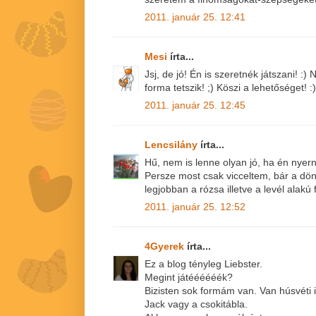
2011. január 25. 12:41
Mesi
írta...
Jsj, de jó! Én is szeretnék játszani! :
forma tetszik! ;) Köszi a lehetőséget! :)
2011. január 25. 12:45
Lencsilány
írta...
Hű, nem is lenne olyan jó, ha én nyer
Persze most csak vicceltem, bár a dön
legjobban a rózsa illetve a levél alakú
2011. január 25. 12:52
4Gyerek
írta...
Ez a blog tényleg Liebster.
Megint játéééééék?
Bizisten sok formám van. Van húsvéti i
Jack vagy a csokitábla.