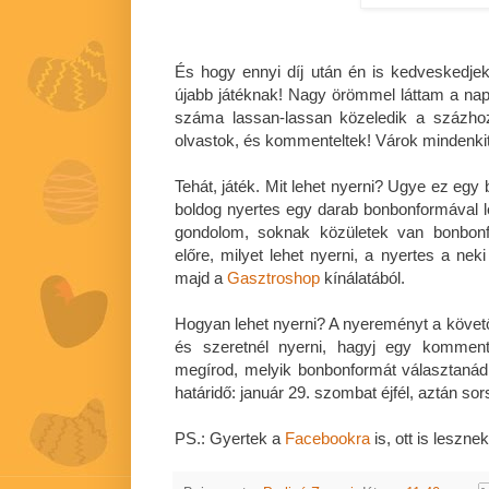
És hogy ennyi díj után én is kedveskedjek 
újabb játéknak! Nagy örömmel láttam a napo
száma lassan-lassan közeledik a százho
olvastok, és kommenteltek! Várok mindenkit 
Tehát, játék. Mit lehet nyerni? Ugye ez egy
boldog nyertes egy darab bonbonformával 
gondolom, soknak közületek van bonbon
előre, milyet lehet nyerni, a nyertes a nek
majd a
Gasztroshop
kínálatából.
Hogyan lehet nyerni? A nyereményt a követő
és szeretnél nyerni, hagyj egy komment
megírod, melyik bonbonformát választaná
határidő: január 29. szombat éjfél, aztán sor
PS.: Gyertek a
Facebookra
is, ott is lesznek