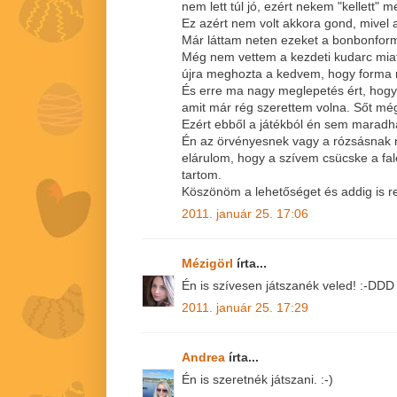
nem lett túl jó, ezért nekem "kellett" m
Ez azért nem volt akkora gond, mivel
Már láttam neten ezeket a bonbonform
Még nem vettem a kezdeti kudarc miat
újra meghozta a kedvem, hogy forma nél
És erre ma nagy meglepetés ért, hogy
amit már rég szerettem volna. Sőt még 
Ezért ebből a játékból én sem maradha
Én az örvényesnek vagy a rózsásnak 
elárulom, hogy a szívem csücske a fal
tartom.
Köszönöm a lehetőséget és addig is 
2011. január 25. 17:06
Mézigörl
írta...
Én is szívesen játszanék veled! :-DDD
2011. január 25. 17:29
Andrea
írta...
Én is szeretnék játszani. :-)