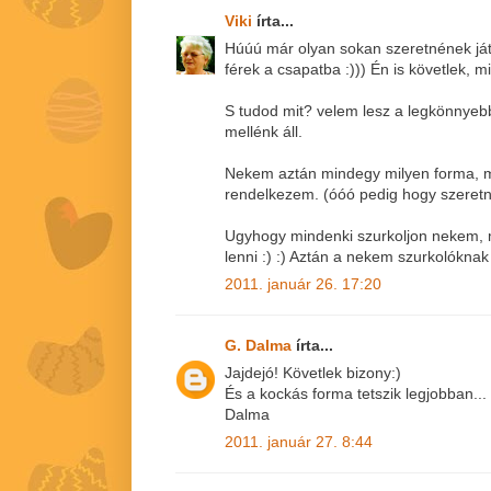
Viki
írta...
Húúú már olyan sokan szeretnének já
férek a csapatba :))) Én is követlek, m
S tudod mit? velem lesz a legkönnyebb
mellénk áll.
Nekem aztán mindegy milyen forma, 
rendelkezem. (óóó pedig hogy szeretné
Ugyhogy mindenki szurkoljon nekem, 
lenni :) :) Aztán a nekem szurkolóknak
2011. január 26. 17:20
G. Dalma
írta...
Jajdejó! Követlek bizony:)
És a kockás forma tetszik legjobban...
Dalma
2011. január 27. 8:44