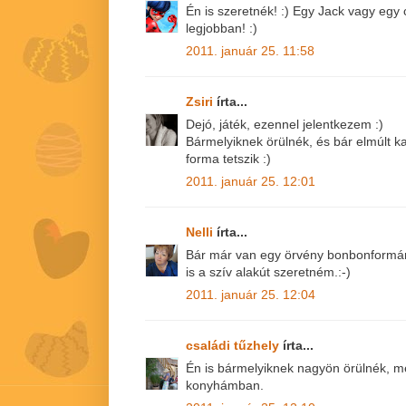
Én is szeretnék! :) Egy Jack vagy egy 
legjobban! :)
2011. január 25. 11:58
Zsiri
írta...
Dejó, játék, ezennel jelentkezem :)
Bármelyiknek örülnék, és bár elmúlt k
forma tetszik :)
2011. január 25. 12:01
Nelli
írta...
Bár már van egy örvény bonbonformám,
is a szív alakút szeretném.:-)
2011. január 25. 12:04
családi tűzhely
írta...
Én is bármelyiknek nagyön örülnék, me
konyhámban.