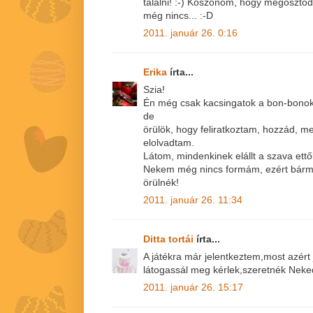
találni! :-) Köszönöm, hogy megoszto
még nincs... :-D
2011. január 26. 0:16
Erika
írta...
Szia!
Én még csak kacsingatok a bon-bonok 
de
örülök, hogy feliratkoztam, hozzád, me
elolvadtam.
Látom, mindenkinek elállt a szava ettő
Nekem még nincs formám, ezért bármely
örülnék!
2011. január 26. 11:34
Ditta tortái
írta...
A játékra már jelentkeztem,most azért
látogassál meg kérlek,szeretnék Neked
2011. január 26. 15:17