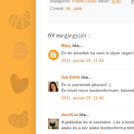
Bejegyezte:
Praliné Zsuzsi
dátum:
11:40
Címkék:
díj
,
játék
69 megjegyzés :
Mary
írta...
Eri én követlek ha nem is olyan régen!:
2011. január 25. 11:44
Gál Edith
írta...
Én is szeretnék játszani! :)
És mivel nincs bonbonformám, bármely
2011. január 25. 11:46
devilCat
írta...
A játékokat én is szeretem :) és a bon
alakú és a kör alakú bonbonforma tetsz