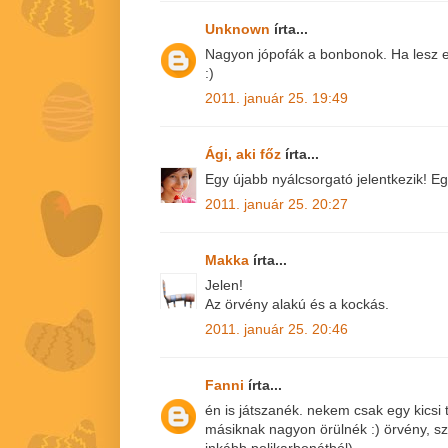
Unknown
írta...
Nagyon jópofák a bonbonok. Ha lesz e
:)
2011. január 25. 19:49
Ági, aki főz
írta...
Egy újabb nyálcsorgató jelentkezik! E
2011. január 25. 20:27
Makka
írta...
Jelen!
Az örvény alakú és a kockás.
2011. január 25. 20:46
Fanni
írta...
én is játszanék. nekem csak egy kicsi 
másiknak nagyon örülnék :) örvény, sz