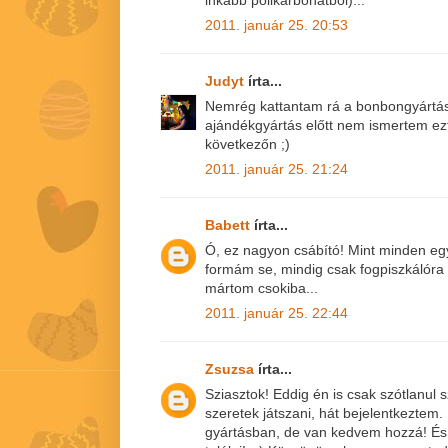
inkább polikarbonátból)...
2011. január 25. 20:53
Judyt
írta...
Nemrég kattantam rá a bonbongyártásr
ajándékgyártás előtt nem ismertem ezt 
következőn ;)
2011. január 25. 21:24
Babett
írta...
Ó, ez nagyon csábító! Mint minden eg
formám se, mindig csak fogpiszkálóra
mártom csokiba...
2011. január 25. 22:44
Zsuzsa
írta...
Sziasztok! Eddig én is csak szótlanul
szeretek játszani, hát bejelentkeztem
gyártásban, de van kedvem hozzá! És i