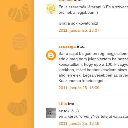
Én is szeretnék játszani :) És a szív
örülnék a legjobban :)
Grat a sok követőhöz!
2011. január 25. 13:07
zsuzsiga
írta...
Bar a sajat blogomon reg megjeloltem 
eddig meg nem jelentkeztem be hozza
konsatatltam, hogy epp a 100.ik vagyo
jatekban, mivel bonbonkeszitom nincs
ahol en elek. Legszivesebben az orve
Koszonom a lehetoseget!
2011. január 25. 13:09
Lilla
írta...
ez tök jó .-)
én a kerek "örvény"-es tetejűt válasz
2011. január 25. 13:16