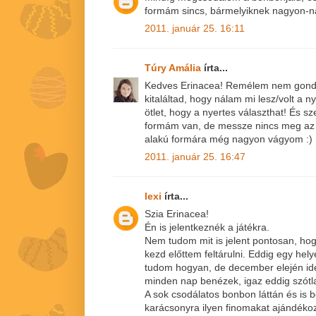
formám sincs, bármelyiknek nagyon-n
2011. január 25. 16:11
Túry Amália
írta...
Kedves Erinacea! Remélem nem gond
kitaláltad, hogy nálam mi lesz/volt a
ötlet, hogy a nyertes választhat! És s
formám van, de messze nincs meg az ö
alakú formára még nagyon vágyom :)
2011. január 25. 16:47
lexi
írta...
Szia Erinacea!
Én is jelentkeznék a játékra.
Nem tudom mit is jelent pontosan, hog
kezd előttem feltárulni. Eddig egy he
tudom hogyan, de december elején id
minden nap benézek, igaz eddig szótla
A sok csodálatos bonbon láttán és is 
karácsonyra ilyen finomakat ajándékoz