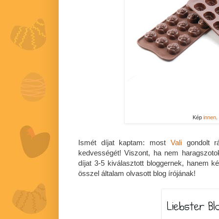
Kép
innen
.
Ismét díjat kaptam: most
Vali
gondolt r
kedvességét! Viszont, ha nem haragszot
díjat 3-5 kiválasztott bloggernek, hanem k
összel általam olvasott blog írójának!