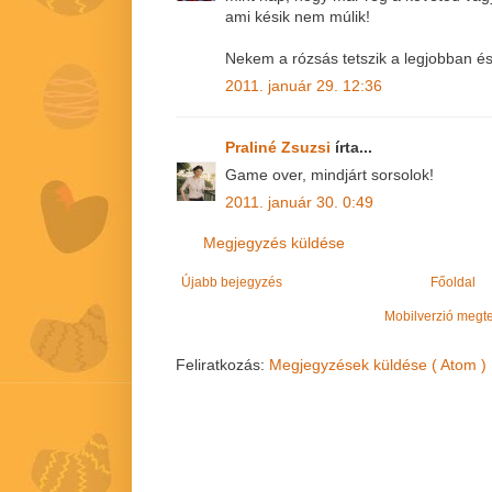
ami késik nem múlik!
Nekem a rózsás tetszik a legjobban é
2011. január 29. 12:36
Praliné Zsuzsi
írta...
Game over, mindjárt sorsolok!
2011. január 30. 0:49
Megjegyzés küldése
Újabb bejegyzés
Főoldal
Mobilverzió megt
Feliratkozás:
Megjegyzések küldése ( Atom )