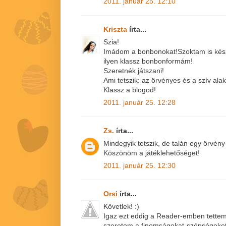
2011. január 25. 12:10
Kriszta
írta...
Szia!
Imádom a bonbonokat!Szoktam is készí
ilyen klassz bonbonformám!
Szeretnék játszani!
Ami tetszik: az örvényes és a szív alak
Klassz a blogod!
2011. január 25. 12:28
Zs.
írta...
Mindegyik tetszik, de talán egy örvén
Köszönöm a játéklehetőséget!
2011. január 25. 12:30
Orsi
írta...
Követlek! :)
Igaz ezt eddig a Reader-emben tettem,
szeretem a finomságokat-szépségeket,