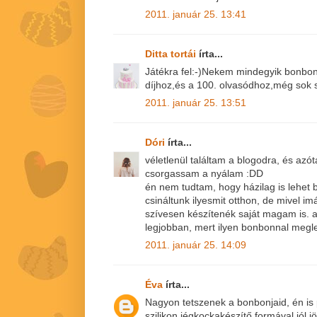
2011. január 25. 13:41
Ditta tortái
írta...
Játékra fel:-)Nekem mindegyik bonbon 
díjhoz,és a 100. olvasódhoz,még sok s
2011. január 25. 13:51
Dóri
írta...
véletlenül találtam a blogodra, és azót
csorgassam a nyálam :DD
én nem tudtam, hogy házilag is lehet 
csináltunk ilyesmit otthon, de mivel i
szívesen készítenék saját magam is. 
legjobban, mert ilyen bonbonnal meg
2011. január 25. 14:09
Éva
írta...
Nagyon tetszenek a bonbonjaid, én is
szilikon jégkockakészítő formával,jól jö