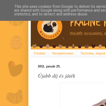
This site uses cookies from Google to deliver its servi
are shared with Google along with performance and secu
statistics, and to detect and address abuse.
Főoldal
Receptmutató
Technika, alapok
2011. január 25.
Újabb díj és játék