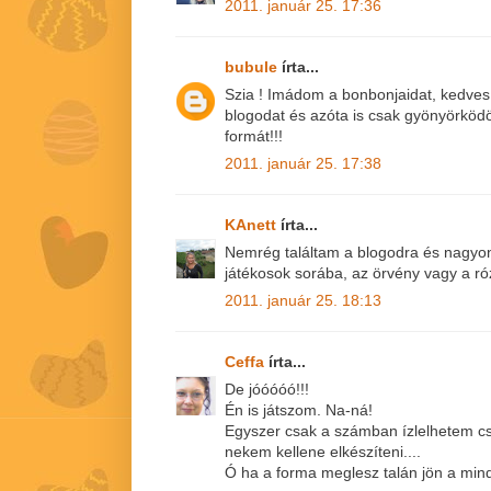
2011. január 25. 17:36
bubule
írta...
Szia ! Imádom a bonbonjaidat, kedves
blogodat és azóta is csak gyönyörkö
formát!!!
2011. január 25. 17:38
KAnett
írta...
Nemrég találtam a blogodra és nagyon 
játékosok sorába, az örvény vagy a r
2011. január 25. 18:13
Ceffa
írta...
De jóóóóó!!!
Én is játszom. Na-ná!
Egyszer csak a számban ízlelhetem cs
nekem kellene elkészíteni....
Ó ha a forma meglesz talán jön a mind