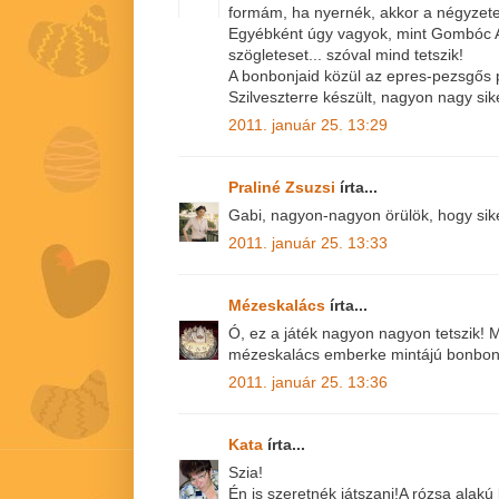
formám, ha nyernék, akkor a négyzete
Egyébként úgy vagyok, mint Gombóc Ar
szögleteset... szóval mind tetszik!
A bonbonjaid közül az epres-pezsgős p
Szilveszterre készült, nagyon nagy sike
2011. január 25. 13:29
Praliné Zsuzsi
írta...
Gabi, nagyon-nagyon örülök, hogy sike
2011. január 25. 13:33
Mézeskalács
írta...
Ó, ez a játék nagyon nagyon tetszik! 
mézeskalács emberke mintájú bonbon 
2011. január 25. 13:36
Kata
írta...
Szia!
Én is szeretnék játszani!A rózsa alakú