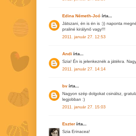
Edina Németh-Joó
írta...
Játszani, én is én is :)) naponta megn
praliné királynő vagy!!!
2011. január 27. 12:53
Andi
írta...
Szia! Én is jelenkeznék a játékra. Nag
2011. január 27. 14:14
bv
írta...
Nagyon szép dolgokat csinálsz, gratulá
legjobban :)
2011. január 27. 15:03
Eszter
írta...
Szia Erinacea!