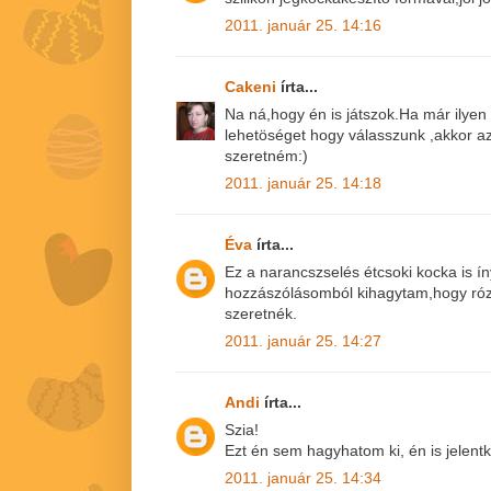
2011. január 25. 14:16
Cakeni
írta...
Na ná,hogy én is játszok.Ha már ilye
lehetöséget hogy válasszunk ,akkor a
szeretném:)
2011. január 25. 14:18
Éva
írta...
Ez a narancszselés étcsoki kocka is ín
hozzászólásomból kihagytam,hogy róz
szeretnék.
2011. január 25. 14:27
Andi
írta...
Szia!
Ezt én sem hagyhatom ki, én is jelentk
2011. január 25. 14:34