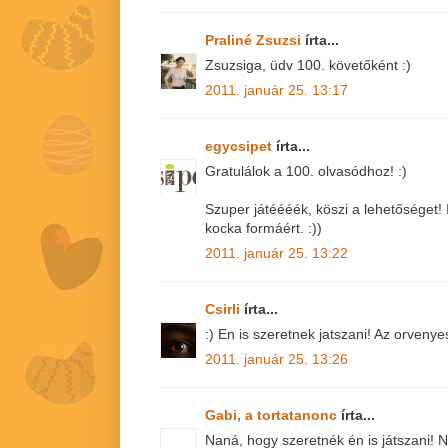
Praliné Zsuzsi
írta...
Zsuzsiga, üdv 100. követőként :)
2011. január 25. 13:17
egycsipet
írta...
Gratulálok a 100. olvasódhoz! :)
Szuper játéééék, köszi a lehetőséget!
kocka formáért. :))
2011. január 25. 13:22
Csirli
írta...
:) En is szeretnek jatszani! Az orvenye
2011. január 25. 13:26
Gabi, a tortatanonc
írta...
Naná, hogy szeretnék én is játszani!