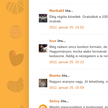
Marika63
írta...
Elég régóta követlek. Gratulálok a 10
örülnék.
2011. január 25. 14:52
Icus
írta...
Még nekem sincs bonbon formám, de 
Hagyományos, kocka alakú formának 
kedvezne. Addig is nézegetem a te re
2011. január 25. 15:12
Bianka
írta...
Nagyon aranyos vagy. Jó lehetőség, m
2011. január 25. 15:59
Snöcy
írta...
Mindíg megcsodálom a bonbonjaid, é