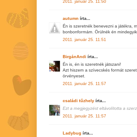
2011. január 25. 11:50
autumn
írta...
Én is szeretnék benevezni a játékra, 
bonbonformám. Örülnék én mindegyik
2011. január 25. 11:51
BirgánAndi
írta...
Én is, én is szeretnék játszani!
Azt hiszem a szívecskés formát szer
örvényeset.
2011. január 25. 11:57
családi tűzhely
írta...
Ezt a megjegyzést eltávolította a szerz
2011. január 25. 11:57
Ladybug
írta...